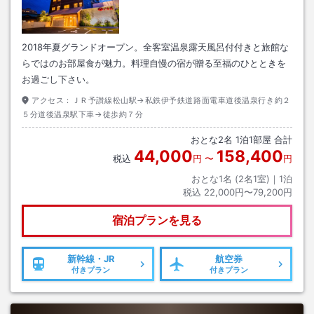
2018年夏グランドオープン。全客室温泉露天風呂付付きと旅館な
らではのお部屋食が魅力。料理自慢の宿が贈る至福のひとときを
お過ごし下さい。
アクセス：
ＪＲ予讃線松山駅→私鉄伊予鉄道路面電車道後温泉行き約２
５分道後温泉駅下車→徒歩約７分
おとな
2
名
1
泊
1
部屋 合計
44,000
158,400
税込
円
〜
円
おとな1名 (
2
名1室)｜
1
泊
税込
22,000円〜79,200円
宿泊プランを見る
新幹線・JR
航空券
付きプラン
付きプラン