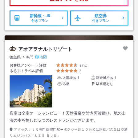
新幹線・JR
航空券
付きプラン
付きプラン
アオアヲナルトリゾート
地図
徳島県
鳴門
お客様アンケート評価
87点
るるぶトラベル評価
5
大浴場あり
露天風呂あり
温泉
駐車場あり
客室は全室オーシャンビュー！天然温泉や館内阿波踊り、地の山
海の幸を愉しむ５つのレストランがございます。
アクセス：
ＪＲ鳴門線鳴門駅→タクシー約１０分又は路線バス又は空港
リムジンバス「ＵＺＳ ＢＵＳ」