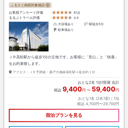
ふるさと納税対象施設
お客様アンケート評価
81点
るるぶトラベル評価
4.4
大浴場あり
駅徒歩5分
駐車場あり
ＪＲ高松駅から徒歩1分の立地です。お客様に「安心」と「快適」
をお約束致します。
アクセス：
ＪＲ予讃線・瀬戸大橋線高松駅→徒歩約１分
おとな
2
名
1
泊
1
部屋 合計
9,400
59,400
税込
円
〜
円
おとな1名 (
2
名1室)｜
1
泊
税込
4,700円〜29,700円
宿泊プランを見る