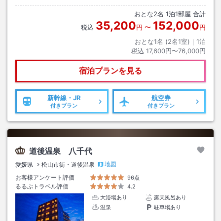
おとな
2
名
1
泊
1
部屋 合計
35,200
152,000
税込
円
〜
円
おとな1名 (
2
名1室)｜
1
泊
税込
17,600円〜76,000円
宿泊プランを見る
新幹線・JR
航空券
付きプラン
付きプラン
道後温泉 八千代
地図
愛媛県
松山市街・道後温泉
お客様アンケート評価
96点
るるぶトラベル評価
4.2
大浴場あり
露天風呂あり
温泉
駐車場あり