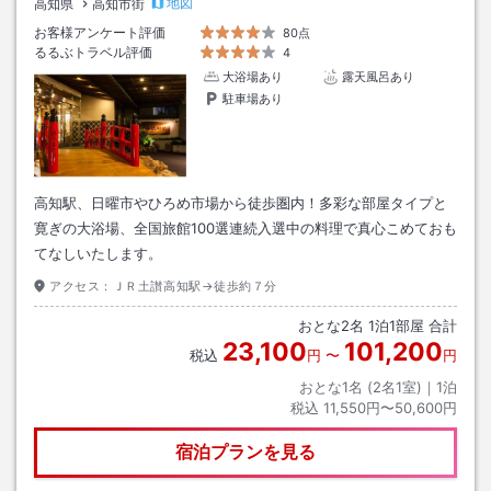
地図
高知県
高知市街
お客様アンケート評価
80点
るるぶトラベル評価
4
大浴場あり
露天風呂あり
駐車場あり
高知駅、日曜市やひろめ市場から徒歩圏内！多彩な部屋タイプと
寛ぎの大浴場、全国旅館100選連続入選中の料理で真心こめておも
てなしいたします。
アクセス：
ＪＲ土讃高知駅→徒歩約７分
おとな
2
名
1
泊
1
部屋 合計
23,100
101,200
税込
円
〜
円
おとな1名 (
2
名1室)｜
1
泊
税込
11,550円〜50,600円
宿泊プランを見る