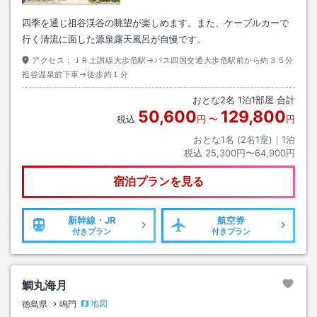
四季を通じ祖谷渓谷の眺望が楽しめます。また、ケーブルカーで
行く清流に面した源泉露天風呂が自慢です。
アクセス：
ＪＲ土讃線大歩危駅→バス四国交通大歩危駅前から約３５分
祖谷温泉前下車→徒歩約１分
おとな
2
名
1
泊
1
部屋 合計
50,600
129,800
税込
円
〜
円
おとな1名 (
2
名1室)｜
1
泊
税込
25,300円〜64,900円
宿泊プランを見る
新幹線・JR
航空券
付きプラン
付きプラン
鯛丸海月
地図
徳島県
鳴門