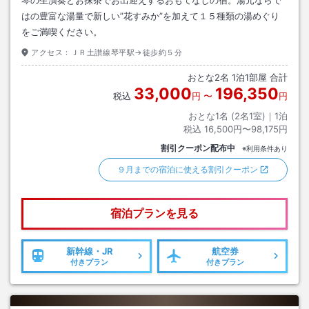
はの豊富な湯量で新しい”花すみか”を加えて１５種類の湯めぐり
をご満喫ください。
アクセス：
ＪＲ土讃線琴平駅→徒歩約５分
おとな
2
名
1
泊
1
部屋 合計
33,000
196,350
税込
円
〜
円
おとな1名 (
2
名1室)｜
1
泊
税込
16,500円〜98,175円
割引クーポン配布中
※利用条件あり
９月までの宿泊に使える割引クーポン
宿泊プランを見る
新幹線・JR
航空券
付きプラン
付きプラン