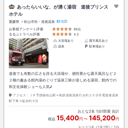
あったらいいな、が湧く湯宿 道後プリンス
ホテル
地図
愛媛県
松山市街・道後温泉
お客様アンケート評価
86点
るるぶトラベル評価
4.3
大浴場あり
露天風呂あり
温泉
駐車場あり
道後でも有数の広さを誇る大浴場や、個性豊かな露天風呂など２
２種の趣ある館内湯めぐりで温泉三昧が楽しめる湯宿。館内での
和文化体験ショーも人気♪
アクセス：
ＪＲ予讃線松山駅→私鉄道後温泉行き約２５分市電道後温泉
駅下車→徒歩約９分
おとな
2
名
1
泊
1
部屋 合計
15,400
145,200
税込
円
〜
円
おとな1名 (
2
名1室)｜
1
泊