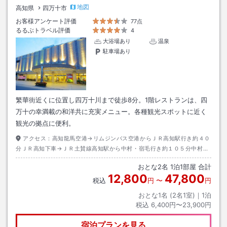
地図
高知県
四万十市
お客様アンケート評価
77点
るるぶトラベル評価
4
大浴場あり
温泉
駐車場あり
繁華街近くに位置し四万十川まで徒歩8分。1階レストランは、四
万十の幸満載の和洋共に充実メニュー。各種観光スポットに近く
観光の拠点に便利。
アクセス：
高知龍馬空港→リムジンバス空港からＪＲ高知駅行き約４０
分ＪＲ高知下車→ＪＲ土賛線高知駅から中村・宿毛行き約１０５分中村駅
下車→徒歩約２０分またはタクシー約７分
おとな
2
名
1
泊
1
部屋 合計
12,800
47,800
税込
円
〜
円
おとな1名 (
2
名1室)｜
1
泊
税込
6,400円〜23,900円
宿泊プランを見る