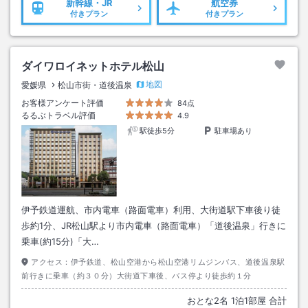
新幹線・JR
航空券
付きプラン
付きプラン
ダイワロイネットホテル松山
地図
愛媛県
松山市街・道後温泉
お客様アンケート評価
84点
るるぶトラベル評価
4.9
駅徒歩5分
駐車場あり
伊予鉄道運航、市内電車（路面電車）利用、大街道駅下車後り徒
歩約1分、JR松山駅より市内電車（路面電車）「道後温泉」行きに
乗車(約15分)「大…
アクセス：
伊予鉄道、松山空港から松山空港リムジンバス、道後温泉駅
前行きに乗車（約３０分）大街道下車後、バス停より徒歩約１分
おとな
2
名
1
泊
1
部屋 合計