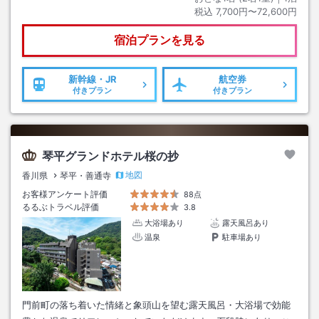
税込
7,700円〜72,600円
宿泊プランを見る
新幹線・JR
航空券
付きプラン
付きプラン
琴平グランドホテル桜の抄
地図
香川県
琴平・善通寺
お客様アンケート評価
88点
るるぶトラベル評価
3.8
大浴場あり
露天風呂あり
温泉
駐車場あり
門前町の落ち着いた情緒と象頭山を望む露天風呂・大浴場で効能