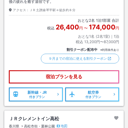
後の疲れを癒す湯宿です。
アクセス：
ＪＲ土讃線琴平駅→徒歩約８分
おとな
2
名
1
泊
1
部屋 合計
26,400
174,000
税込
円
〜
円
おとな1名 (
2
名1室)｜
1
泊
税込
13,200円〜87,000円
割引クーポン配布中
※利用条件あり
９月までの宿泊に使える割引クーポン
宿泊プランを見る
新幹線・JR
航空券
付きプラン
付きプラン
ＪＲクレメントイン高松
地図
香川県
高松市街・栗林公園