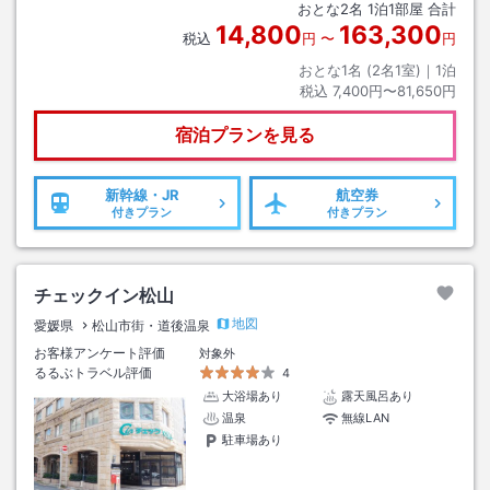
おとな
2
名
1
泊
1
部屋 合計
14,800
163,300
税込
円
〜
円
おとな1名 (
2
名1室)｜
1
泊
税込
7,400円〜81,650円
宿泊プランを見る
新幹線・JR
航空券
付きプラン
付きプラン
チェックイン松山
地図
愛媛県
松山市街・道後温泉
お客様アンケート評価
対象外
るるぶトラベル評価
4
大浴場あり
露天風呂あり
温泉
無線LAN
駐車場あり