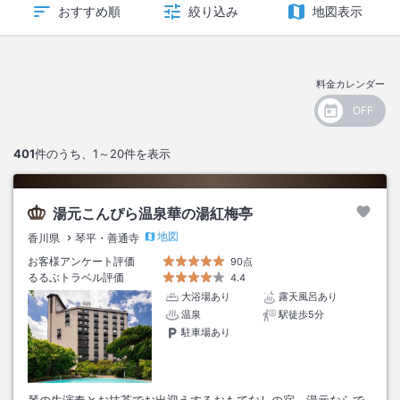
おすすめ順
絞り込み
地図表示
料金カレンダー
401
件のうち、
1～20
件を表示
湯元こんぴら温泉華の湯紅梅亭
地図
香川県
琴平・善通寺
お客様アンケート評価
90点
るるぶトラベル評価
4.4
大浴場あり
露天風呂あり
温泉
駅徒歩5分
駐車場あり
琴の生演奏とお抹茶でお出迎えするおもてなしの宿。湯元ならで