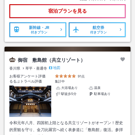
宿泊プランを見る
新幹線・JR
航空券
付きプラン
付きプラン
御宿 敷島館（共立リゾート）
地図
香川県
琴平・善通寺
お客様アンケート評価
91点
るるぶトラベル評価
集計中
大浴場あり
温泉
駅徒歩5分
駐車場あり
令和元年八月、四国初上陸となる共立リゾートがオープン！歴史
的景観を守り、金刀比羅宮へ続く表参道に「敷島館」復活。参拝