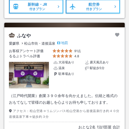
新幹線・JR
航空券
付きプラン
付きプラン
ふなや
地図
愛媛県
松山市街・道後温泉
お客様アンケート評価
91点
るるぶトラベル評価
4.8
大浴場あり
露天風呂あり
温泉
駅徒歩5分
駐車場あり
（江戸時代開業）創業３９０余年を向かえました。伝統と格式の
おもてなしで皆様のお越しを心よりお待ち申しております。
アクセス：
松山空港→リムジンバス松山空港から道後温泉行き約４０分
道後温泉下車→徒歩約３分
おとな
2
名
1
泊
1
部屋 合計