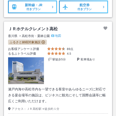
新幹線・JR
航空券
付きプラン
付きプラン
ＪＲホテルクレメント高松
地図
香川県
高松市街・栗林公園
ふるさと納税対象施設
お客様アンケート評価
89点
るるぶトラベル評価
4.5
駅徒歩5分
駐車場あり
瀬戸内海や高松市内を一望できる客室やあらゆるニーズに対応で
きる宴会場等の施設は、ビジネスに観光にそして国際会議等に幅
広くご利用いただけます。
アクセス：
ＪＲ高松駅→徒歩約１分