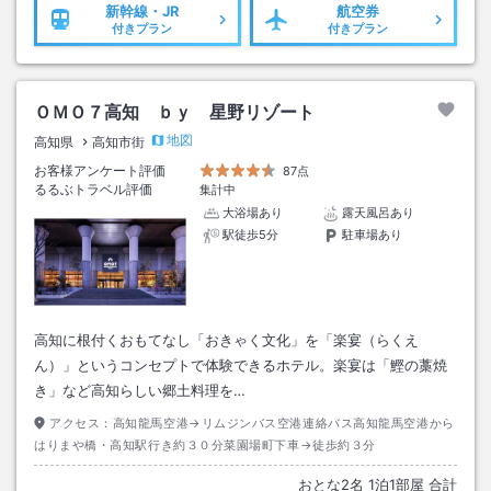
新幹線・JR
航空券
付きプラン
付きプラン
ＯＭＯ７高知 ｂｙ 星野リゾート
地図
高知県
高知市街
お客様アンケート評価
87点
るるぶトラベル評価
集計中
大浴場あり
露天風呂あり
駅徒歩5分
駐車場あり
高知に根付くおもてなし「おきゃく文化」を「楽宴（らくえ
ん）」というコンセプトで体験できるホテル。楽宴は「鰹の藁焼
き」など高知らしい郷土料理を…
アクセス：
高知龍馬空港→リムジンバス空港連絡バス高知龍馬空港から
はりまや橋・高知駅行き約３０分菜園場町下車→徒歩約３分
おとな
2
名
1
泊
1
部屋 合計