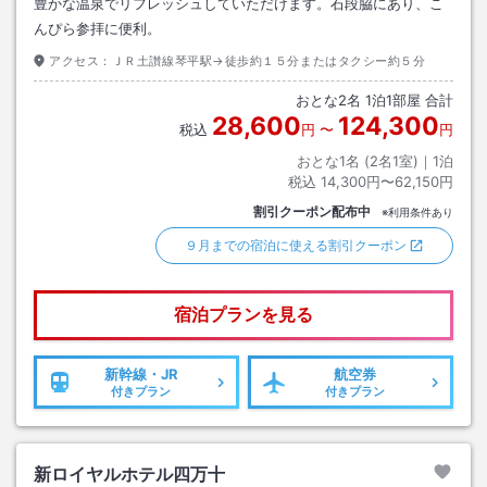
豊かな温泉でリフレッシュしていただけます。石段脇にあり、こ
んぴら参拝に便利。
アクセス：
ＪＲ土讃線琴平駅→徒歩約１５分またはタクシー約５分
おとな
2
名
1
泊
1
部屋 合計
28,600
124,300
税込
円
〜
円
おとな1名 (
2
名1室)｜
1
泊
税込
14,300円〜62,150円
割引クーポン配布中
※利用条件あり
９月までの宿泊に使える割引クーポン
宿泊プランを見る
新幹線・JR
航空券
付きプラン
付きプラン
新ロイヤルホテル四万十