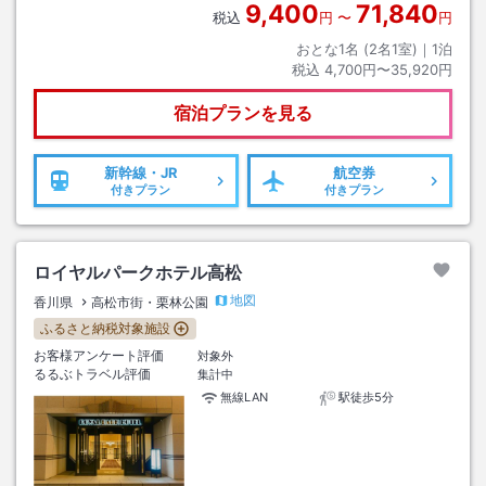
9,400
71,840
税込
円
〜
円
おとな1名 (
2
名1室)｜
1
泊
税込
4,700円〜35,920円
宿泊プランを見る
新幹線・JR
航空券
付きプラン
付きプラン
ロイヤルパークホテル高松
地図
香川県
高松市街・栗林公園
ふるさと納税対象施設
お客様アンケート評価
対象外
るるぶトラベル評価
集計中
無線LAN
駅徒歩5分