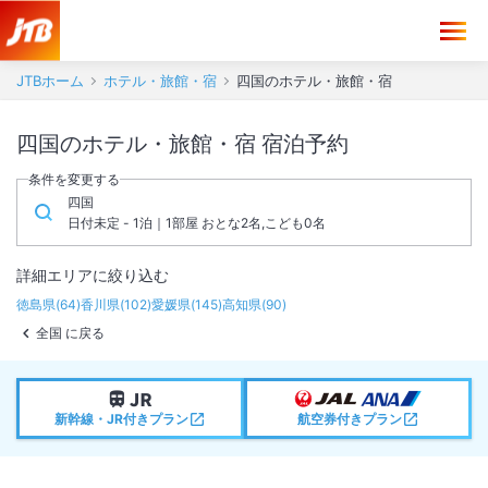
JTBホーム
ホテル・旅館・宿
四国のホテル・旅館・宿
四国のホテル・旅館・宿 宿泊予約
条件を変更する
四国
日付未定 - 1泊｜1部屋 おとな2名,こども0名
詳細エリアに絞り込む
徳島県
(
64
)
香川県
(
102
)
愛媛県
(
145
)
高知県
(
90
)
全国 に戻る
新幹線・JR付きプラン
航空券付きプラン