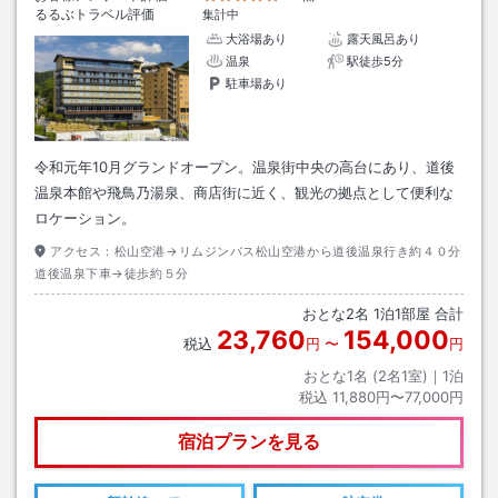
るるぶトラベル評価
集計中
大浴場あり
露天風呂あり
温泉
駅徒歩5分
駐車場あり
令和元年10月グランドオープン。温泉街中央の高台にあり、道後
温泉本館や飛鳥乃湯泉、商店街に近く、観光の拠点として便利な
ロケーション。
アクセス：
松山空港→リムジンバス松山空港から道後温泉行き約４０分
道後温泉下車→徒歩約５分
おとな
2
名
1
泊
1
部屋 合計
23,760
154,000
税込
円
〜
円
おとな1名 (
2
名1室)｜
1
泊
税込
11,880円〜77,000円
宿泊プランを見る