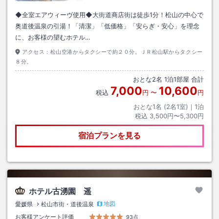
◆全室エアウィーヴ使用◆大街道商店街は徒歩1分！松山の中心で
奥道後温泉の引湯！「清潔」「低価格」「安らぎ・安心」を理念
に、お客様の望むホテル…
アクセス：
松山空港からタクシーで約２０分。ＪＲ松山駅からタクシー
８分。
おとな
2
名
1
泊
1
部屋 合計
7,000
10,600
税込
円
〜
円
おとな1名 (
2
名1室)｜
1
泊
税込
3,500円〜5,300円
宿泊プランを見る
ホテル古湧園 遥
地図
愛媛県
松山市街・道後温泉
お客様アンケート評価
93点