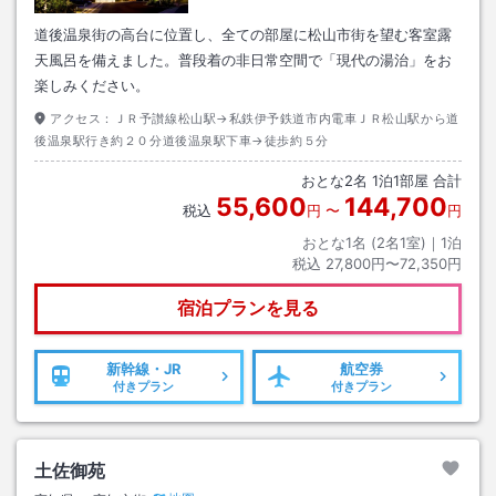
道後温泉街の高台に位置し、全ての部屋に松山市街を望む客室露
天風呂を備えました。普段着の非日常空間で「現代の湯治」をお
楽しみください。
アクセス：
ＪＲ予讃線松山駅→私鉄伊予鉄道市内電車ＪＲ松山駅から道
後温泉駅行き約２０分道後温泉駅下車→徒歩約５分
おとな
2
名
1
泊
1
部屋 合計
55,600
144,700
税込
円
〜
円
おとな1名 (
2
名1室)｜
1
泊
税込
27,800円〜72,350円
宿泊プランを見る
新幹線・JR
航空券
付きプラン
付きプラン
土佐御苑