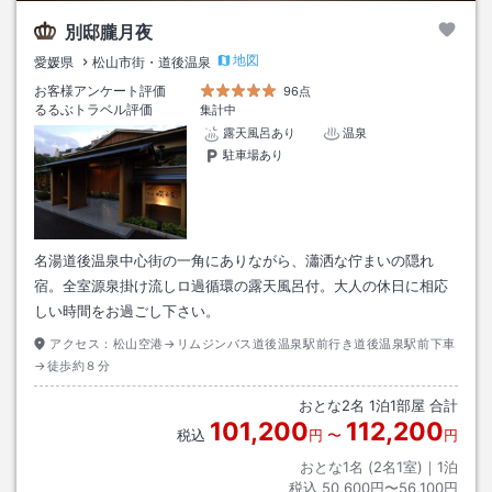
別邸朧月夜
地図
愛媛県
松山市街・道後温泉
お客様アンケート評価
96点
るるぶトラベル評価
集計中
露天風呂あり
温泉
駐車場あり
名湯道後温泉中心街の一角にありながら、瀟洒な佇まいの隠れ
宿。全室源泉掛け流しロ過循環の露天風呂付。大人の休日に相応
しい時間をお過ごし下さい。
アクセス：
松山空港→リムジンバス道後温泉駅前行き道後温泉駅前下車
→徒歩約８分
おとな
2
名
1
泊
1
部屋 合計
101,200
112,200
税込
円
〜
円
おとな1名 (
2
名1室)｜
1
泊
税込
50,600円〜56,100円