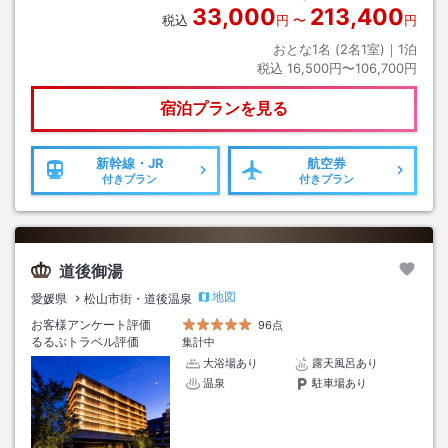
33,000
213,400
税込
円
〜
円
おとな1名 (
2
名1室)｜
1
泊
税込
16,500円〜106,700円
宿泊プランを見る
新幹線・JR
航空券
付きプラン
付きプラン
道後御湯
地図
愛媛県
松山市街・道後温泉
お客様アンケート評価
96点
るるぶトラベル評価
集計中
大浴場あり
露天風呂あり
温泉
駐車場あり