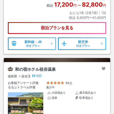
17,200
82,800
税込
円
〜
円
おとな1名 (
2
名1室)｜
1
泊
税込
8,600円〜41,400円
宿泊プランを見る
新幹線・JR
航空券
付きプラン
付きプラン
和の宿ホテル祖谷温泉
地図
徳島県
祖谷渓
お客様アンケート評価
95点
るるぶトラベル評価
集計中
大浴場あり
露天風呂あり
温泉
駐車場あり