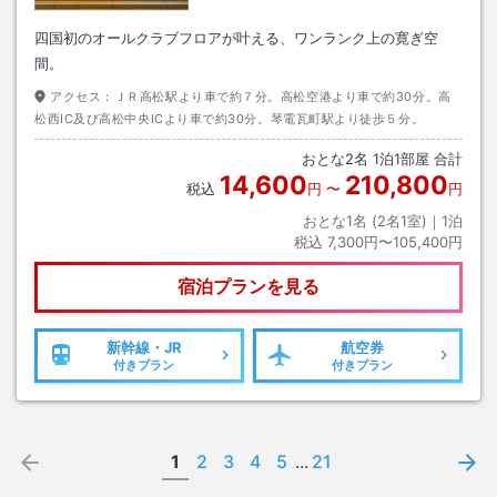
四国初のオールクラブフロアが叶える、ワンランク上の寛ぎ空
間。
アクセス：
ＪＲ高松駅より車で約７分。高松空港より車で約30分。高
松西IC及び高松中央ICより車で約30分。琴電瓦町駅より徒歩５分。
おとな
2
名
1
泊
1
部屋 合計
14,600
210,800
税込
円
〜
円
おとな1名 (
2
名1室)｜
1
泊
税込
7,300円〜105,400円
宿泊プランを見る
新幹線・JR
航空券
付きプラン
付きプラン
1
2
3
4
5
...
21