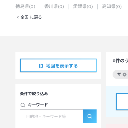
徳島県
(
0
)
香川県
(
0
)
愛媛県
(
0
)
高知県
(
0
)
全国 に戻る
0
件の
地図を表示する
ザ
この
条件で絞り込み
キーワード