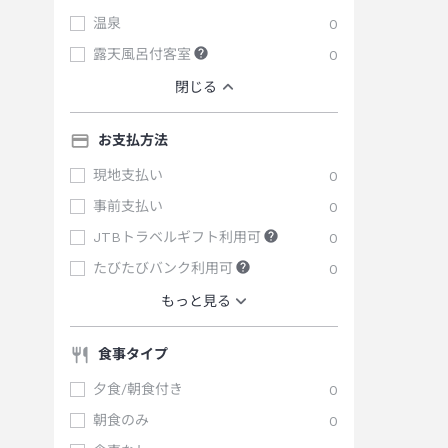
温泉
0
露天風呂付客室
0
閉じる
お支払方法
現地支払い
0
事前支払い
0
JTBトラベルギフト利用可
0
たびたびバンク利用可
0
もっと見る
食事タイプ
夕食/朝食付き
0
朝食のみ
0