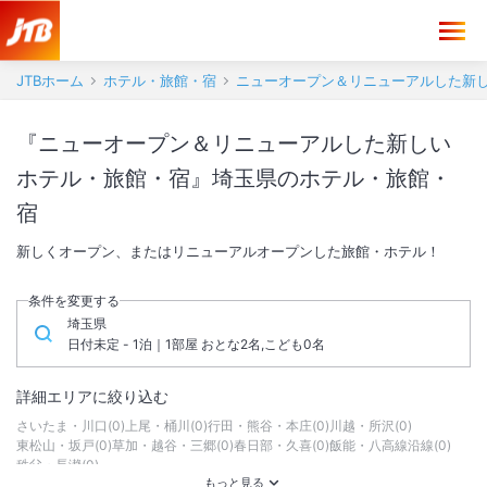
JTBホーム
ホテル・旅館・宿
ニューオープン＆リニューアルした新
『ニューオープン＆リニューアルした新しい
ホテル・旅館・宿』埼玉県のホテル・旅館・
宿
新しくオープン、またはリニューアルオープンした旅館・ホテル！
条件を変更する
埼玉県
日付未定 - 1泊｜1部屋 おとな2名,こども0名
詳細エリアに絞り込む
さいたま・川口
(
0
)
上尾・桶川
(
0
)
行田・熊谷・本庄
(
0
)
川越・所沢
(
0
)
東松山・坂戸
(
0
)
草加・越谷・三郷
(
0
)
春日部・久喜
(
0
)
飯能・八高線沿線
(
0
)
秩父・長瀞
(
0
)