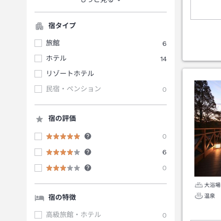
宿タイプ
旅館
6
ホテル
14
リゾートホテル
民宿・ペンション
0
宿の評価
0
6
0
大浴場
温泉
宿の特徴
高級旅館・ホテル
0