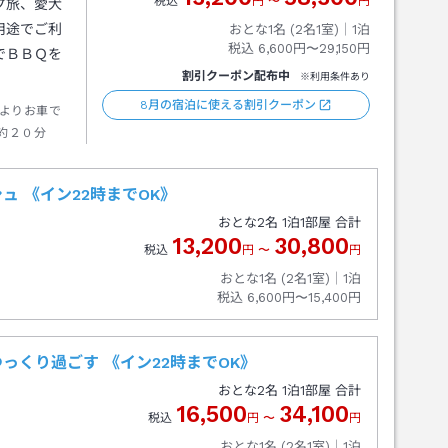
税込
円
〜
円
プ旅、愛犬
用途でご利
おとな1名 (
2
名1室)｜
1
泊
税込
6,600円〜29,150円
でＢＢＱを
割引クーポン配布中
※利用条件あり
8月の宿泊に使える割引クーポン
よりお車で
約２０分
 《イン22時までOK》
おとな
2
名
1
泊
1
部屋 合計
13,200
30,800
税込
円
〜
円
おとな1名 (
2
名1室)｜
1
泊
税込
6,600円〜15,400円
くり過ごす 《イン22時までOK》
おとな
2
名
1
泊
1
部屋 合計
16,500
34,100
税込
円
〜
円
おとな1名 (
2
名1室)｜
1
泊