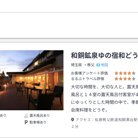
和銅鉱泉ゆの宿和ど
地図
埼玉県
秩父
お客様アンケート評価
るるぶトラベル評価
大切な時間を、大切な人と。露天
風呂と１４室の露天風呂付客室が
にゆっくりとした時間の中で、季
会席料理をどうぞ。
あり
露天風呂あり
アクセス：
私鉄秩父鉄道和銅黒谷駅
駐車場あり
２分