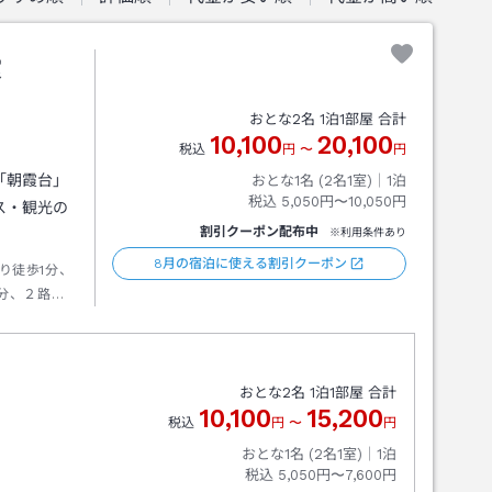
霞
おとな
2
名
1
泊
1
部屋 合計
10,100
20,100
税込
円
〜
円
「朝霞台」
おとな1名 (
2
名1室)｜
1
泊
税込
5,050円〜10,050円
ス・観光の
割引クーポン配布中
※利用条件あり
8月の宿泊に使える割引クーポン
り徒歩1分、
分、２路線
おとな
2
名
1
泊
1
部屋 合計
10,100
15,200
税込
円
〜
円
おとな1名 (
2
名1室)｜
1
泊
税込
5,050円〜7,600円