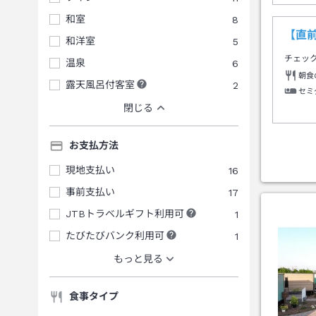
和室
8
【直
和洋室
5
チェッ
温泉
6
朝食
露天風呂付客室
2
セミ
閉じる
お支払方法
現地支払い
16
事前支払い
17
JTBトラベルギフト利用可
1
たびたびバンク利用可
1
もっと見る
食事タイプ