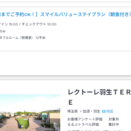
前までご予約OK！】スマイルバリューステイプラン（朝食付き
クイン
15:00
/ チェックアウト
10:00
のみ
ダブルルーム（禁煙室）
12平米
レクトーレ羽生ＴＥ
Ｅ
地図
埼玉県
加須・羽生
お客様アンケート評価
対象外
るるぶトラベル評価
集計中