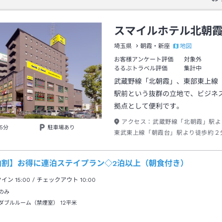
スマイルホテル北朝
地図
埼玉県
朝霞・新座
お客様アンケート評価
対象外
るるぶトラベル評価
集計中
武蔵野線「北朝霞」、東部東上線
駅前という抜群の立地で、ビジネ
拠点として便利です。
アクセス：
武蔵野線「北朝霞」駅よ
5分
駐車場あり
東武東上線「朝霞台」駅より徒歩約２
の駅前にあります。
泊割】お得に連泊ステイプラン◇2泊以上（朝食付き）
クイン
15:00
/ チェックアウト
10:00
のみ
ダブルルーム（禁煙室）
12平米