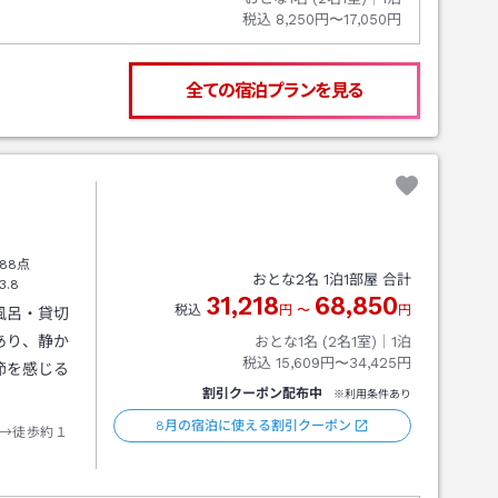
税込
8,250円〜17,050円
全ての宿泊プランを見る
う
88点
おとな
2
名
1
泊
1
部屋 合計
3.8
31,218
68,850
税込
円
〜
円
風呂・貸切
あり、静か
おとな1名 (
2
名1室)｜
1
泊
税込
15,609円〜34,425円
節を感じる
割引クーポン配布中
※利用条件あり
8月の宿泊に使える割引クーポン
→徒歩約１