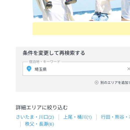
条件を変更して再検索する
宿泊地・キーワード
別のエリアを追加
詳細エリアに絞り込む
さいたま・川口
(
2
)
上尾・桶川
(
1
)
行田・熊谷・
秩父・長瀞
(
6
)