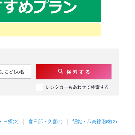
検 索 す る
レンタカーもあわせて検索する
・三郷
(
2
)
春日部・久喜
(
1
)
飯能・八高線沿線
(
2
)