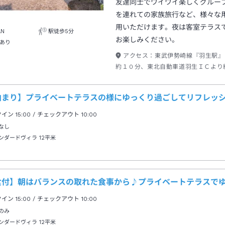
友達同士でワイワイ楽しくグルー
を連れての家族旅行など、様々な
用いただけます。夜は客室テラス
AN
駅徒歩5分
お楽しみください。
あり
アクセス：
東武伊勢崎線『羽生駅』
約１０分、東北自動車道羽生ＩＣより
泊まり】プライベートテラスの様にゆっくり過ごしてリフレッシュ
クイン
15:00
/ チェックアウト
10:00
なし
ンダードヴィラ
12平米
食付】朝はバランスの取れた食事から♪プライベートテラスでゆっ
クイン
15:00
/ チェックアウト
10:00
のみ
ンダードヴィラ
12平米