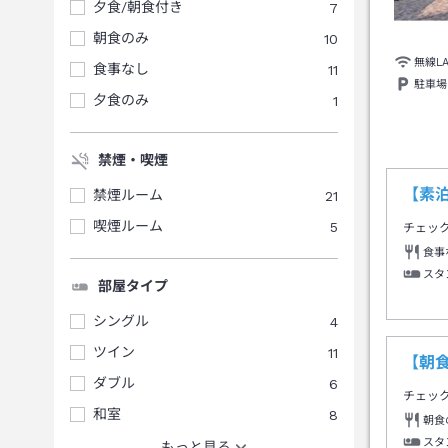
夕食/朝食付き
7
朝食のみ
10
無線L
食事なし
11
駐車場
夕食のみ
1
禁煙・喫煙
【素
禁煙ルーム
21
喫煙ルーム
5
チェッ
食事
スタ
部屋タイプ
シングル
4
ツイン
11
【朝
ダブル
6
チェッ
和室
8
朝食
スタ
もっと見る