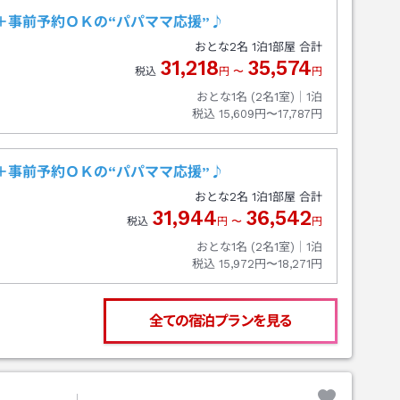
＋事前予約ＯＫの“パパママ応援”♪
おとな
2
名
1
泊
1
部屋 合計
31,218
35,574
税込
円
〜
円
おとな1名 (
2
名1室)｜
1
泊
税込
15,609円〜17,787円
＋事前予約ＯＫの“パパママ応援”♪
おとな
2
名
1
泊
1
部屋 合計
31,944
36,542
税込
円
〜
円
おとな1名 (
2
名1室)｜
1
泊
税込
15,972円〜18,271円
全ての宿泊プランを見る