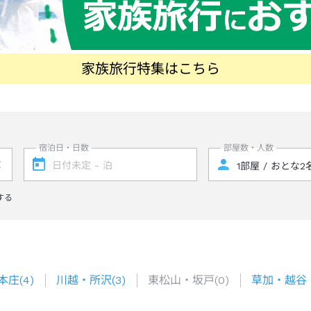
家族旅行特集はこちら
宿泊日・日数
部屋数・人数
する
本庄
(
4
)
川越・所沢
(
3
)
東松山・坂戸
(
0
)
草加・越谷