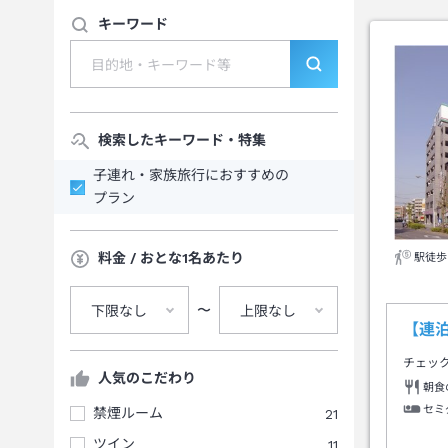
キーワード
検索したキーワード・特集
子連れ・家族旅行におすすめの
プラン
料金 / おとな1名あたり
駅徒歩
〜
下限なし
上限なし
【連
チェッ
人気のこだわり
朝食
セミ
禁煙ルーム
21
ツイン
11