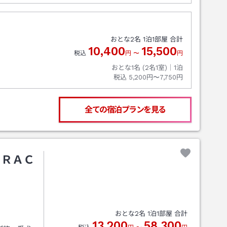
）
おとな
2
名
1
泊
1
部屋 合計
10,400
15,500
税込
円
〜
円
おとな1名 (
2
名1室)｜
1
泊
税込
5,200円〜7,750円
全ての宿泊プランを見る
ＲＲＡＣ
おとな
2
名
1
泊
1
部屋 合計
13,200
58,300