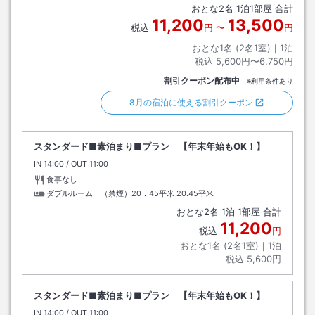
おとな
2
名
1
泊
1
部屋 合計
11,200
13,500
税込
円
〜
円
おとな1名 (
2
名1室)｜
1
泊
税込
5,600円〜6,750円
割引クーポン配布中
※利用条件あり
8月の宿泊に使える割引クーポン
スタンダード■素泊まり■プラン 【年末年始もOK！】
IN
チェックイン
14:00
/ OUT
チェックアウト
11:00
食事なし
ダブルルーム （禁煙）20．45平米
20.45平米
おとな
2
名
1
泊
1
部屋 合計
11,200
税込
円
おとな1名 (
2
名1室)｜
1
泊
税込
5,600円
スタンダード■素泊まり■プラン 【年末年始もOK！】
IN
チェックイン
14:00
/ OUT
チェックアウト
11:00