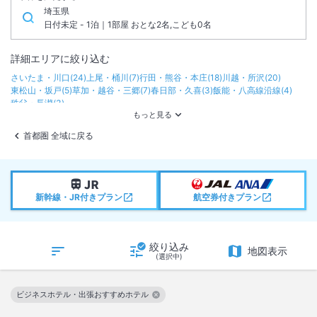
埼玉県
日付未定 - 1泊｜1部屋 おとな2名,こども0名
詳細エリアに絞り込む
さいたま・川口
(
24
)
上尾・桶川
(
7
)
行田・熊谷・本庄
(
18
)
川越・所沢
(
20
)
東松山・坂戸
(
5
)
草加・越谷・三郷
(
7
)
春日部・久喜
(
3
)
飯能・八高線沿線
(
4
)
秩父・長瀞
(
3
)
首都圏 全域に戻る
新幹線・JR付きプラン
航空券付きプラン
絞り込み
地図表示
(選択中)
ビジネスホテル・出張おすすめホテル
この絞り込み条件を解除