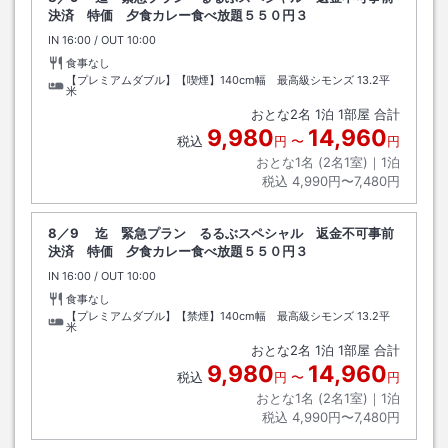
決済 特価 夕食カレー食べ放題５５０円３
IN
チェックイン
16:00
/ OUT
チェックアウト
10:00
食事なし
【プレミアムダブル】【喫煙】140cm幅 最高級シモンズ
13.2平
米
おとな
2
名
1
泊
1
部屋 合計
9,980
14,960
税込
円
〜
円
おとな1名 (
2
名1室)｜
1
泊
税込
4,990円〜7,480円
8／9 迄 緊急プラン るるぶスペシャル 返金不可事前
決済 特価 夕食カレー食べ放題５５０円３
IN
チェックイン
16:00
/ OUT
チェックアウト
10:00
食事なし
【プレミアムダブル】【禁煙】140cm幅 最高級シモンズ
13.2平
米
おとな
2
名
1
泊
1
部屋 合計
9,980
14,960
税込
円
〜
円
おとな1名 (
2
名1室)｜
1
泊
税込
4,990円〜7,480円