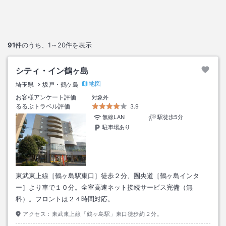
91
件のうち、
1～20
件を表示
シティ・イン鶴ヶ島
地図
埼玉県
坂戸・鶴ケ島
お客様アンケート評価
対象外
るるぶトラベル評価
3.9
無線LAN
駅徒歩5分
駐車場あり
東武東上線［鶴ヶ島駅東口］徒歩２分、圏央道［鶴ヶ島インタ
ー］より車で１０分。全室高速ネット接続サービス完備（無
料）。フロントは２４時間対応。
アクセス：
東武東上線「鶴ヶ島駅」東口徒歩約２分。