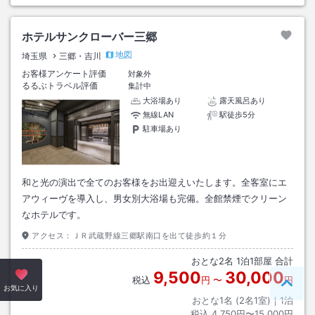
ホテルサンクローバー三郷
地図
埼玉県
三郷・吉川
お客様アンケート評価
対象外
るるぶトラベル評価
集計中
大浴場あり
露天風呂あり
無線LAN
駅徒歩5分
駐車場あり
和と光の演出で全てのお客様をお出迎えいたします。全客室にエ
アウィーヴを導入し、男女別大浴場も完備。全館禁煙でクリーン
なホテルです。
アクセス：
ＪＲ武蔵野線三郷駅南口を出て徒歩約１分
おとな
2
名
1
泊
1
部屋 合計
9,500
30,000
税込
円
〜
円
ペー
お気に入り
おとな1名 (
2
名1室)｜
1
泊
税込
4,750円〜15,000円