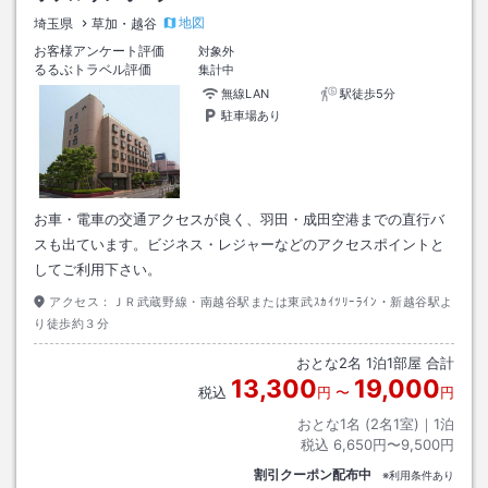
地図
埼玉県
草加・越谷
お客様アンケート評価
対象外
るるぶトラベル評価
集計中
無線LAN
駅徒歩5分
駐車場あり
お車・電車の交通アクセスが良く、羽田・成田空港までの直行バ
スも出ています。ビジネス・レジャーなどのアクセスポイントと
してご利用下さい。
アクセス：
ＪＲ武蔵野線・南越谷駅または東武ｽｶｲﾂﾘｰﾗｲﾝ・新越谷駅よ
り徒歩約３分
おとな
2
名
1
泊
1
部屋 合計
13,300
19,000
税込
円
〜
円
おとな1名 (
2
名1室)｜
1
泊
税込
6,650円〜9,500円
割引クーポン配布中
※利用条件あり