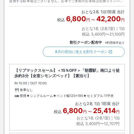
提携する駐車場はございません。お車でご来館のお客様は近隣コインパー
キングをご利用くださいますようお願いいたします。
おとな
2
名
1
泊
1
部屋 合計
6,800
42,200
税込
円
〜
円
おとな1名 (
2
名1室)｜
1
泊
税込
3,400円〜21,100円
割引クーポン配布中
※利用条件あり
8月の宿泊に使える割引クーポン
【リブマックスセール】＜15％OFF＞「朝霞駅」南口より徒
歩約3分【全室シモンズベッド】【素泊り】
IN
チェックイン
15:00
/ OUT
チェックアウト
10:00
食事なし
禁煙★シングルルーム★ベッド幅120×195★セミダブル
11平米
おとな
2
名
1
泊
1
部屋 合計
6,800
25,414
税込
円
〜
円
おとな1名 (
2
名1室)｜
1
泊
税込
3,400円〜12,707円