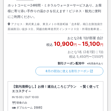
ホットコーヒー24時間・ミネラルウォーターサービスあり。お客
様に寄り添い手作りの温かさを伝えます！ビジネス・観光に便利
にご利用ください。
アクセス：
東武東上線、東京メトロ有楽町線「志木駅」南口左側池袋方
面線路沿い徒歩３分。関越自動車道所沢インター２０分・外環自動車道和
光インターより２０分。
おとな
2
名
1
泊
1
部屋 合計
10,900
15,100
税込
円
〜
円
おとな1名 (
2
名1室)｜
1
泊
税込
5,450円〜7,550円
割引クーポン配布中
※利用条件あり
8月の宿泊に使える割引クーポン
【室内清掃なし】お得！連泊えころじプラン ～賢く使って
エコステイ～
IN
チェックイン
15:00
/ OUT
チェックアウト
10:00
朝食のみ
ダブルルーム【喫煙】