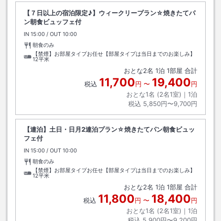
【７日以上の宿泊限定♪】ウィークリープラン☆焼きたてパ
ン朝食ビュッフェ付
IN
チェックイン
15:00
/ OUT
チェックアウト
10:00
朝食のみ
【禁煙】お部屋タイプお任せ【部屋タイプは当日までのお楽しみ】
12平米
おとな
2
名
1
泊
1
部屋 合計
11,700
19,400
税込
円
〜
円
おとな1名 (
2
名1室)｜
1
泊
税込
5,850円〜9,700円
【連泊】土日・日月2連泊プラン☆焼きたてパン朝食ビュッ
フェ付
IN
チェックイン
15:00
/ OUT
チェックアウト
10:00
朝食のみ
【禁煙】お部屋タイプお任せ【部屋タイプは当日までのお楽しみ】
12平米
おとな
2
名
1
泊
1
部屋 合計
11,800
18,400
税込
円
〜
円
おとな1名 (
2
名1室)｜
1
泊
税込
5,900円〜9,200円