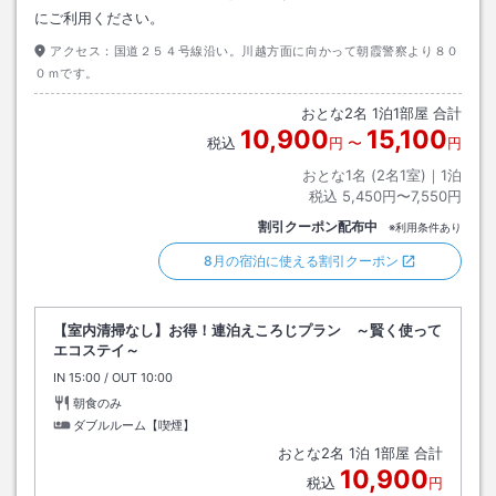
にご利用ください。
アクセス：
国道２５４号線沿い。川越方面に向かって朝霞警察より８０
０ｍです。
おとな
2
名
1
泊
1
部屋 合計
10,900
15,100
税込
円
〜
円
おとな1名 (
2
名1室)｜
1
泊
税込
5,450円〜7,550円
割引クーポン配布中
※利用条件あり
8月の宿泊に使える割引クーポン
【室内清掃なし】お得！連泊えころじプラン ～賢く使って
エコステイ～
IN
チェックイン
15:00
/ OUT
チェックアウト
10:00
朝食のみ
ダブルルーム【喫煙】
おとな
2
名
1
泊
1
部屋 合計
10,900
税込
円