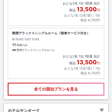
おとな
2
名
1
泊
1
部屋 合計
13,500
税込
円
おとな1名 (
2
名1室)｜
1
泊
税込
6,750円
禁煙デラックスシングルルーム（朝食サービス付き）
IN
チェックイン
15:00
/ OUT
チェックアウト
12:00
朝食のみ
禁煙デラックスシングルルーム
おとな
2
名
1
泊
1
部屋 合計
13,500
税込
円
おとな1名 (
2
名1室)｜
1
泊
税込
6,750円
全ての宿泊プランを見る
ホテルサンオーク