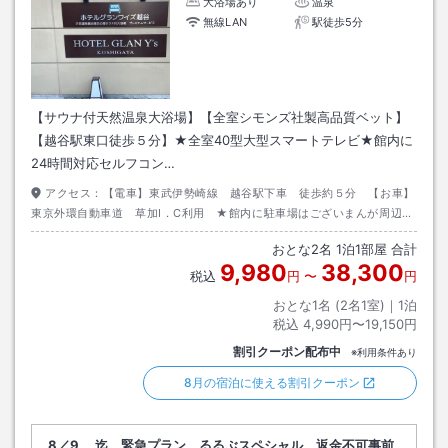
大浴場あり
温泉
無線LAN
駅徒歩5分
【サウナ付天然温泉大浴場】【全室シモンズ社製高品質ベット】
【越谷駅東口徒歩５分】★全室40型大型スマートテレビ★館内に
24時間対応セルフコン…
アクセス：
【電車】東武伊勢崎線 越谷駅下車 徒歩約５分 【お車】
東京外環自動車道 草加I．C利用 ★館内に駐車場はございまんが周辺に
複数のコインパーキング1泊800円程度～ございます。ホテルの隣もコイ
おとな
2
名
1
泊
1
部屋 合計
ンパーキングです。
9,980
38,300
税込
円
〜
円
おとな1名 (
2
名1室)｜
1
泊
税込
4,990円〜19,150円
割引クーポン配布中
※利用条件あり
8月の宿泊に使える割引クーポン
8／9 迄 緊急プラン るるぶスペシャル 返金不可事前