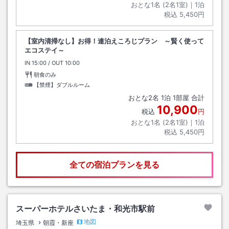
おとな1名 (
2
名1室)｜
1
泊
税込
5,450円
【室内清掃なし】お得！連泊えころじプラン ～賢く使って
エコステイ～
IN
チェックイン
15:00
/ OUT
チェックアウト
10:00
朝食のみ
【禁煙】ダブルルーム
おとな
2
名
1
泊
1
部屋 合計
10,900
税込
円
おとな1名 (
2
名1室)｜
1
泊
税込
5,450円
全ての宿泊プランを見る
スーパーホテルさいたま・和光市駅前
地図
埼玉県
朝霞・新座