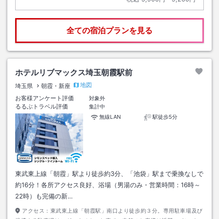
全ての宿泊プランを見る
ホテルリブマックス埼玉朝霞駅前
地図
埼玉県
朝霞・新座
お客様アンケート評価
対象外
るるぶトラベル評価
集計中
無線LAN
駅徒歩5分
東武東上線「朝霞」駅より徒歩約3分、「池袋」駅まで乗換なしで
約16分！各所アクセス良好、浴場（男湯のみ・営業時間：16時～
22時）も完備の新…
アクセス：
東武東上線「朝霞駅」南口より徒歩約３分。専用駐車場及び