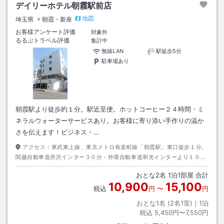
デイリーホテル朝霞駅前店
地図
埼玉県
朝霞・新座
お客様アンケート評価
対象外
るるぶトラベル評価
集計中
無線LAN
駅徒歩5分
駐車場あり
朝霞駅より徒歩約１分。駅近至便。ホットコーヒー２４時間・ミ
ネラルウォーターサービスあり。お客様に寄り添い手作りの温か
さを伝えます！ビジネス・…
アクセス：
東武東上線、東京メトロ有楽町線「朝霞駅」東口徒歩１分。
関越自動車道所沢インター３０分・外環自動車道和光インターより１０
分。
おとな
2
名
1
泊
1
部屋 合計
10,900
15,100
税込
円
〜
円
おとな1名 (
2
名1室)｜
1
泊
税込
5,450円〜7,550円