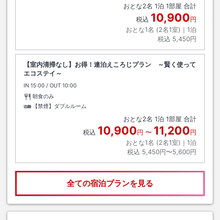
おとな
2
名
1
泊
1
部屋 合計
10,900
税込
円
おとな1名 (
2
名1室)｜
1
泊
税込
5,450円
【室内清掃なし】お得！連泊えころじプラン ～賢く使って
エコステイ～
IN
チェックイン
15:00
/ OUT
チェックアウト
10:00
朝食のみ
【禁煙】ダブルルーム
おとな
2
名
1
泊
1
部屋 合計
10,900
11,200
税込
円
〜
円
おとな1名 (
2
名1室)｜
1
泊
税込
5,450円〜5,600円
全ての宿泊プランを見る