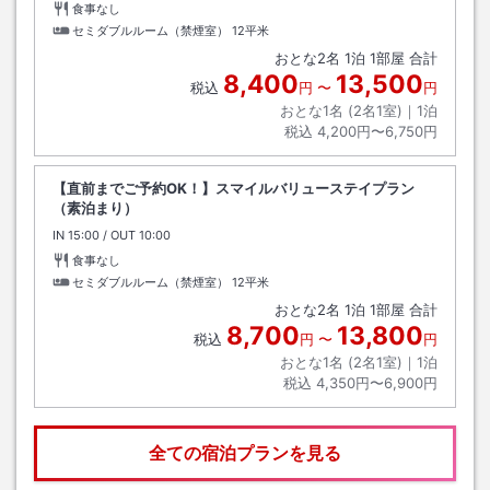
食事なし
セミダブルルーム（禁煙室）
12平米
おとな
2
名
1
泊
1
部屋 合計
8,400
13,500
税込
円
〜
円
おとな1名 (
2
名1室)｜
1
泊
税込
4,200円〜6,750円
【直前までご予約OK！】スマイルバリューステイプラン
（素泊まり）
IN
チェックイン
15:00
/ OUT
チェックアウト
10:00
食事なし
セミダブルルーム（禁煙室）
12平米
おとな
2
名
1
泊
1
部屋 合計
8,700
13,800
税込
円
〜
円
おとな1名 (
2
名1室)｜
1
泊
税込
4,350円〜6,900円
全ての宿泊プランを見る