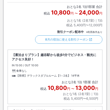
の周りにコインパーキングが多数ございます。
おとな
2
名
1
泊
1
部屋 合計
10,800
24,000
税込
円
〜
円
おとな1名 (
2
名1室)｜
1
泊
税込
5,400円〜12,000円
割引クーポン配布中
※利用条件あり
8月の宿泊に使える割引クーポン
【素泊まりプラン】越谷駅から徒歩1分でビジネス・観光に
アクセス良好！
IN
チェックイン
15:00
/ OUT
チェックアウト
10:00
食事なし
【禁煙】デラックスダブルルーム【1～2名】
14平米
おとな
2
名
1
泊
1
部屋 合計
10,800
13,000
税込
円
〜
円
おとな1名 (
2
名1室)｜
1
泊
税込
5,400円〜6,500円