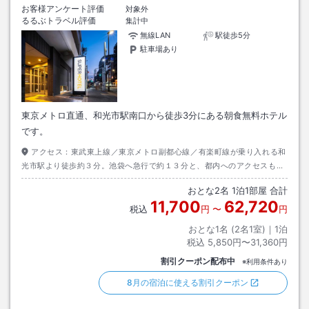
お客様アンケート評価
対象外
るるぶトラベル評価
集計中
無線LAN
駅徒歩5分
駐車場あり
東京メトロ直通、和光市駅南口から徒歩3分にある朝食無料ホテル
です。
アクセス：
東武東上線／東京メトロ副都心線／有楽町線が乗り入れる和
光市駅より徒歩約３分。池袋へ急行で約１３分と、都内へのアクセスも抜
群です！それでいて都内とは違う静かな環境でぐっすりお休み頂けます。
おとな
2
名
1
泊
1
部屋 合計
11,700
62,720
税込
円
〜
円
おとな1名 (
2
名1室)｜
1
泊
税込
5,850円〜31,360円
割引クーポン配布中
※利用条件あり
8月の宿泊に使える割引クーポン