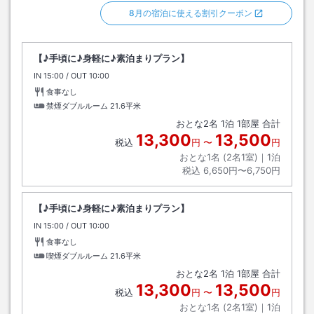
8月の宿泊に使える割引クーポン
【♪手頃に♪身軽に♪素泊まりプラン】
IN
チェックイン
15:00
/ OUT
チェックアウト
10:00
食事なし
禁煙ダブルルーム
21.6平米
おとな
2
名
1
泊
1
部屋 合計
13,300
13,500
税込
円
〜
円
おとな1名 (
2
名1室)｜
1
泊
税込
6,650円〜6,750円
【♪手頃に♪身軽に♪素泊まりプラン】
IN
チェックイン
15:00
/ OUT
チェックアウト
10:00
食事なし
喫煙ダブルルーム
21.6平米
おとな
2
名
1
泊
1
部屋 合計
13,300
13,500
税込
円
〜
円
おとな1名 (
2
名1室)｜
1
泊