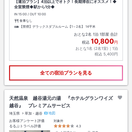
【連泊プラン】4泊以上でオトク！長期滞在にオススメ！◆
全室禁煙◆駅から1分◆
IN
チェックイン
15:00
/ OUT
チェックアウト
10:00
食事なし
【禁煙】デラックスダブルルーム【1～2名】
14平米
おとな
2
名
1
泊
1
部屋 合計
10,800
税込
円
おとな1名 (
2
名1室)｜
1
泊
税込
5,400円
全ての宿泊プランを見る
天然温泉 越谷湯元の湯 『ホテルグランワイズ
越谷』 プレミアムサービス
地図
埼玉県
草加・越谷
お客様アンケート評価
対象外
るるぶトラベル評価
4.3