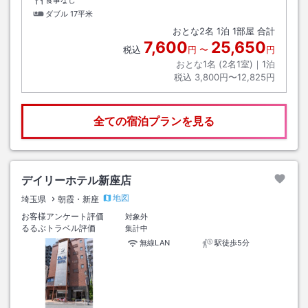
ダブル
17平米
おとな
2
名
1
泊
1
部屋 合計
7,600
25,650
税込
円
〜
円
おとな1名 (
2
名1室)｜
1
泊
税込
3,800円〜12,825円
全ての宿泊プランを見る
デイリーホテル新座店
地図
埼玉県
朝霞・新座
お客様アンケート評価
対象外
るるぶトラベル評価
集計中
無線LAN
駅徒歩5分