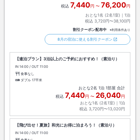
7,440
76,200
税込
円
〜
円
おとな1名 (
2
名1室)｜
1
泊
税込
3,720円〜38,100円
割引クーポン配布中
※利用条件あり
8月の宿泊に使える割引クーポン
【連泊プラン】3泊以上のご予約におすすめ！（素泊り）
IN
チェックイン
14:00
/ OUT
チェックアウト
11:00
食事なし
ダブル
17平米
おとな
2
名
1
泊
1
部屋 合計
7,440
26,040
税込
円
〜
円
おとな1名 (
2
名1室)｜
1
泊
税込
3,720円〜13,020円
【飛び出せ！夏旅】和光にお得に泊まろう！（素泊り）
IN
チェックイン
14:00
/ OUT
チェックアウト
11:00
食事なし