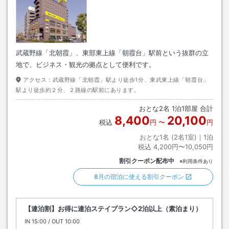
武蔵野線「北朝霞」、東部東上線「朝霞台」駅前という抜群の立
地で、ビジネス・観光の拠点として便利です。
アクセス：
武蔵野線「北朝霞」駅より徒歩1分、東武東上線「朝霞台」
駅より徒歩約２分、２路線の駅前にあります。
おとな
2
名
1
泊
1
部屋 合計
8,400
20,100
税込
円
〜
円
おとな1名 (
2
名1室)｜
1
泊
税込
4,200円〜10,050円
割引クーポン配布中
※利用条件あり
8月の宿泊に使える割引クーポン
【連泊割】お得に連泊ステイプラン◇2泊以上（素泊まり）
IN
チェックイン
15:00
/ OUT
チェックアウト
10:00