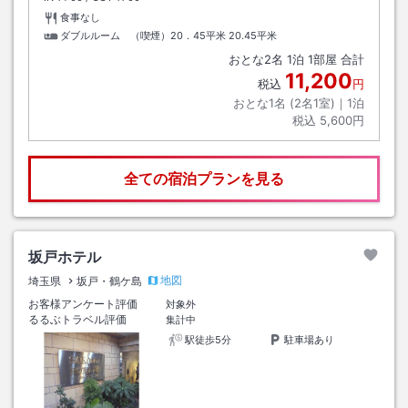
食事なし
ダブルルーム （喫煙）20．45平米
20.45平米
おとな
2
名
1
泊
1
部屋 合計
11,200
税込
円
おとな1名 (
2
名1室)｜
1
泊
税込
5,600円
全ての宿泊プランを見る
坂戸ホテル
地図
埼玉県
坂戸・鶴ケ島
お客様アンケート評価
対象外
るるぶトラベル評価
集計中
駅徒歩5分
駐車場あり