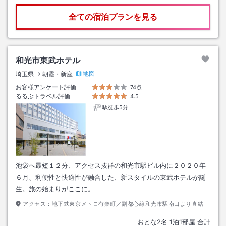
全ての宿泊プランを見る
和光市東武ホテル
地図
埼玉県
朝霞・新座
お客様アンケート評価
74点
るるぶトラベル評価
4.5
駅徒歩5分
池袋へ最短１２分、アクセス抜群の和光市駅ビル内に２０２０年
６月、利便性と快適性が融合した、新スタイルの東武ホテルが誕
生。旅の始まりがここに。
アクセス：
地下鉄東京メトロ有楽町／副都心線和光市駅南口より直結
おとな
2
名
1
泊
1
部屋 合計