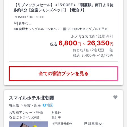
【リブマックスセール】＜15％OFF＞「朝霞駅」南口より徒
歩約3分【全室シモンズベッド】【素泊り】
IN
チェックイン
15:00
/ OUT
チェックアウト
10:00
食事なし
喫煙★シングルルーム★ベッド幅120×195★セミダブル
11平米
おとな
2
名
1
泊
1
部屋 合計
6,800
26,350
税込
円
〜
円
おとな1名 (
2
名1室)｜
1
泊
税込
3,400円〜13,175円
全ての宿泊プランを見る
スマイルホテル北朝霞
地図
埼玉県
朝霞・新座
お客様アンケート評価
対象外
るるぶトラベル評価
集計中
駅徒歩5分
駐車場あり