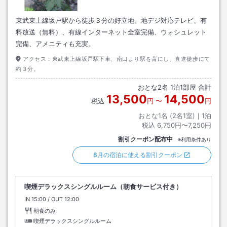
東武東上線坂戸駅から徒歩３分の好立地。地デジ対応テレビ、有
料放送（無料）、有線インターネット全室完備、ウォシュレット
完備、アメニティも充実。
アクセス：
東武東上線坂戸駅下車、南口より駅を背にし、直進徒歩にて
約３分。
おとな
2
名
1
泊
1
部屋 合計
13,500
14,500
税込
円
〜
円
おとな1名 (
2
名1室)｜
1
泊
税込
6,750円〜7,250円
割引クーポン配布中
※利用条件あり
8月の宿泊に使える割引クーポン
喫煙デラックスシングルルーム（朝食サービス付き）
IN
チェックイン
15:00
/ OUT
チェックアウト
12:00
朝食のみ
喫煙デラックスシングルルーム