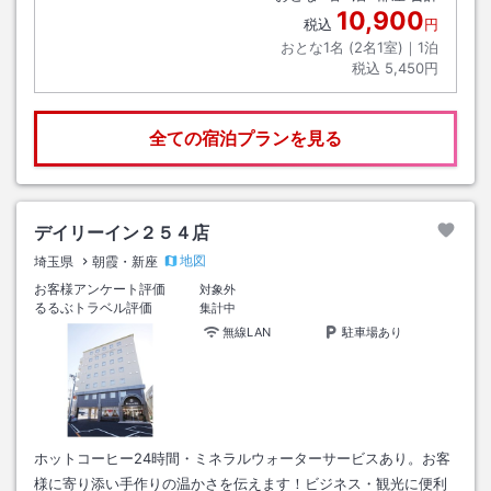
10,900
税込
円
おとな1名 (
2
名1室)｜
1
泊
税込
5,450円
全ての宿泊プランを見る
デイリーイン２５４店
地図
埼玉県
朝霞・新座
お客様アンケート評価
対象外
るるぶトラベル評価
集計中
無線LAN
駐車場あり
ホットコーヒー24時間・ミネラルウォーターサービスあり。お客
様に寄り添い手作りの温かさを伝えます！ビジネス・観光に便利