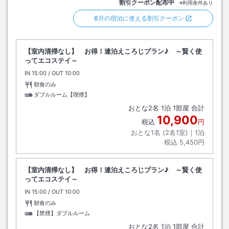
割引クーポン配布中
※利用条件あり
8月の宿泊に使える割引クーポン
【室内清掃なし】 お得！連泊えころじプラン♪ ～賢く使
ってエコステイ～
IN
チェックイン
15:00
/ OUT
チェックアウト
10:00
朝食のみ
ダブルルーム【喫煙】
おとな
2
名
1
泊
1
部屋 合計
10,900
税込
円
おとな1名 (
2
名1室)｜
1
泊
税込
5,450円
【室内清掃なし】 お得！連泊えころじプラン♪ ～賢く使
ってエコステイ～
IN
チェックイン
15:00
/ OUT
チェックアウト
10:00
朝食のみ
【禁煙】ダブルルーム
おとな
2
名
1
泊
1
部屋 合計