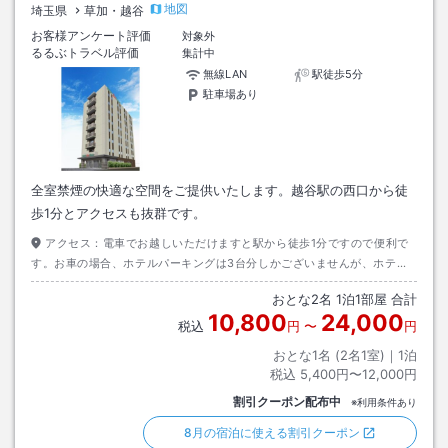
地図
埼玉県
草加・越谷
お客様アンケート評価
対象外
るるぶトラベル評価
集計中
無線LAN
駅徒歩5分
駐車場あり
全室禁煙の快適な空間をご提供いたします。越谷駅の西口から徒
歩1分とアクセスも抜群です。
アクセス：
電車でお越しいただけますと駅から徒歩1分ですので便利で
す。お車の場合、ホテルパーキングは3台分しかございませんが、ホテル
の周りにコインパーキングが多数ございます。
おとな
2
名
1
泊
1
部屋 合計
10,800
24,000
税込
円
〜
円
おとな1名 (
2
名1室)｜
1
泊
税込
5,400円〜12,000円
割引クーポン配布中
※利用条件あり
8月の宿泊に使える割引クーポン