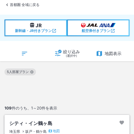
首都圏 全域に戻る
新幹線・JR付きプラン
航空券付きプラン
絞り込み
地図表示
(選択中)
5人部屋プラン
この絞り込み条件を解除
109
件のうち、
1～20
件を表示
シティ・イン鶴ヶ島
地図
埼玉県
坂戸・鶴ケ島