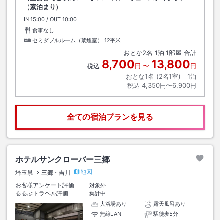
（素泊まり）
IN
チェックイン
15:00
/ OUT
チェックアウト
10:00
食事なし
セミダブルルーム（禁煙室）
12平米
おとな
2
名
1
泊
1
部屋 合計
8,700
13,800
税込
円
〜
円
おとな1名 (
2
名1室)｜
1
泊
税込
4,350円〜6,900円
全ての宿泊プランを見る
ホテルサンクローバー三郷
地図
埼玉県
三郷・吉川
お客様アンケート評価
対象外
るるぶトラベル評価
集計中
大浴場あり
露天風呂あり
無線LAN
駅徒歩5分