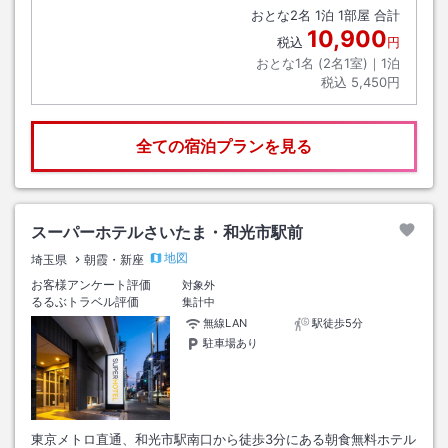
おとな
2
名
1
泊
1
部屋 合計
10,900
税込
円
おとな1名 (
2
名1室)｜
1
泊
税込
5,450円
全ての宿泊プランを見る
スーパーホテルさいたま・和光市駅前
地図
埼玉県
朝霞・新座
お客様アンケート評価
対象外
るるぶトラベル評価
集計中
無線LAN
駅徒歩5分
駐車場あり
東京メトロ直通、和光市駅南口から徒歩3分にある朝食無料ホテル