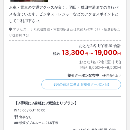
お車・電車の交通アクセスが良く、羽田・成田空港までの直行バ
スも出ています。ビジネス・レジャーなどのアクセスポイントと
してご利用下さい。
アクセス：
ＪＲ武蔵野線・南越谷駅または東武ｽｶｲﾂﾘｰﾗｲﾝ・新越谷駅よ
り徒歩約３分
おとな
2
名
1
泊
1
部屋 合計
13,300
19,000
税込
円
〜
円
おとな1名 (
2
名1室)｜
1
泊
税込
6,650円〜9,500円
割引クーポン配布中
※利用条件あり
8月の宿泊に使える割引クーポン
【♪手頃に♪身軽に♪素泊まりプラン】
IN
チェックイン
15:00
/ OUT
チェックアウト
10:00
食事なし
禁煙ダブルルーム
21.6平米