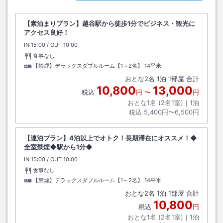
【素泊まりプラン】越谷駅から徒歩1分でビジネス・観光に
アクセス良好！
IN
チェックイン
15:00
/ OUT
チェックアウト
10:00
食事なし
【禁煙】デラックスダブルルーム【1～2名】
14平米
おとな
2
名
1
泊
1
部屋 合計
10,800
13,000
税込
円
〜
円
おとな1名 (
2
名1室)｜
1
泊
税込
5,400円〜6,500円
【連泊プラン】4泊以上でオトク！長期滞在にオススメ！◆
全室禁煙◆駅から1分◆
IN
チェックイン
15:00
/ OUT
チェックアウト
10:00
食事なし
【禁煙】デラックスダブルルーム【1～2名】
14平米
おとな
2
名
1
泊
1
部屋 合計
10,800
税込
円
おとな1名 (
2
名1室)｜
1
泊