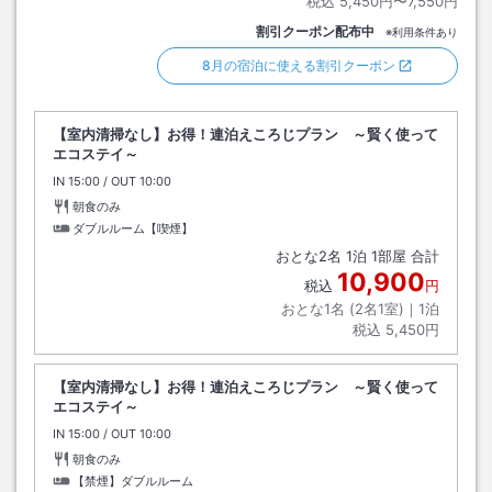
税込
5,450円〜7,550円
割引クーポン配布中
※利用条件あり
8月の宿泊に使える割引クーポン
【室内清掃なし】お得！連泊えころじプラン ～賢く使って
エコステイ～
IN
チェックイン
15:00
/ OUT
チェックアウト
10:00
朝食のみ
ダブルルーム【喫煙】
おとな
2
名
1
泊
1
部屋 合計
10,900
税込
円
おとな1名 (
2
名1室)｜
1
泊
税込
5,450円
【室内清掃なし】お得！連泊えころじプラン ～賢く使って
エコステイ～
IN
チェックイン
15:00
/ OUT
チェックアウト
10:00
朝食のみ
【禁煙】ダブルルーム