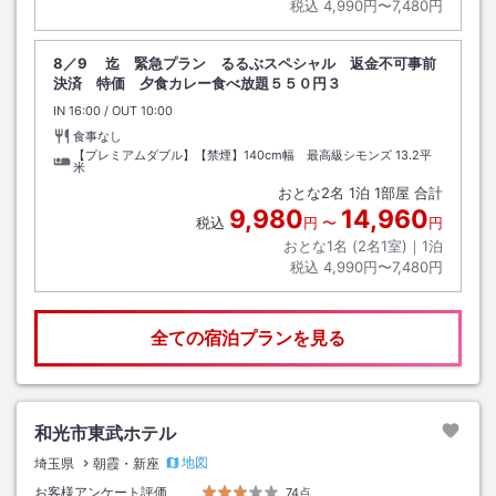
税込
4,990円〜7,480円
8／9 迄 緊急プラン るるぶスペシャル 返金不可事前
決済 特価 夕食カレー食べ放題５５０円３
IN
チェックイン
16:00
/ OUT
チェックアウト
10:00
食事なし
【プレミアムダブル】【禁煙】140cm幅 最高級シモンズ
13.2平
米
おとな
2
名
1
泊
1
部屋 合計
9,980
14,960
税込
円
〜
円
おとな1名 (
2
名1室)｜
1
泊
税込
4,990円〜7,480円
全ての宿泊プランを見る
和光市東武ホテル
地図
埼玉県
朝霞・新座
お客様アンケート評価
74点