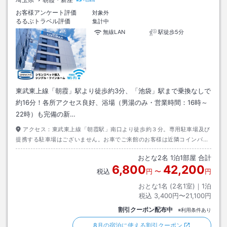
お客様アンケート評価
対象外
るるぶトラベル評価
集計中
無線LAN
駅徒歩5分
東武東上線「朝霞」駅より徒歩約3分、「池袋」駅まで乗換なしで
約16分！各所アクセス良好、浴場（男湯のみ・営業時間：16時～
22時）も完備の新…
アクセス：
東武東上線「朝霞駅」南口より徒歩約３分。専用駐車場及び
提携する駐車場はございません。お車でご来館のお客様は近隣コインパー
キングをご利用くださいますようお願いいたします。
おとな
2
名
1
泊
1
部屋 合計
6,800
42,200
税込
円
〜
円
おとな1名 (
2
名1室)｜
1
泊
税込
3,400円〜21,100円
割引クーポン配布中
※利用条件あり
8月の宿泊に使える割引クーポン