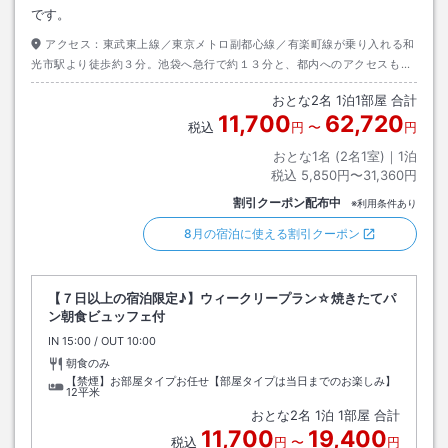
です。
アクセス：
東武東上線／東京メトロ副都心線／有楽町線が乗り入れる和
光市駅より徒歩約３分。池袋へ急行で約１３分と、都内へのアクセスも抜
群です！それでいて都内とは違う静かな環境でぐっすりお休み頂けます。
おとな
2
名
1
泊
1
部屋 合計
11,700
62,720
税込
円
〜
円
おとな1名 (
2
名1室)｜
1
泊
税込
5,850円〜31,360円
割引クーポン配布中
※利用条件あり
8月の宿泊に使える割引クーポン
【７日以上の宿泊限定♪】ウィークリープラン☆焼きたてパ
ン朝食ビュッフェ付
IN
チェックイン
15:00
/ OUT
チェックアウト
10:00
朝食のみ
【禁煙】お部屋タイプお任せ【部屋タイプは当日までのお楽しみ】
12平米
おとな
2
名
1
泊
1
部屋 合計
11,700
19,400
税込
円
〜
円