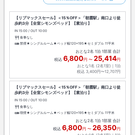
【リブマックスセール】＜15％OFF＞「朝霞駅」南口より徒
歩約3分【全室シモンズベッド】【素泊り】
IN
チェックイン
15:00
/ OUT
チェックアウト
10:00
食事なし
禁煙★シングルルーム★ベッド幅120×195★セミダブル
11平米
おとな
2
名
1
泊
1
部屋 合計
6,800
25,414
税込
円
〜
円
おとな1名 (
2
名1室)｜
1
泊
税込
3,400円〜12,707円
【リブマックスセール】＜15％OFF＞「朝霞駅」南口より徒
歩約3分【全室シモンズベッド】【素泊り】
IN
チェックイン
15:00
/ OUT
チェックアウト
10:00
食事なし
喫煙★シングルルーム★ベッド幅120×195★セミダブル
11平米
おとな
2
名
1
泊
1
部屋 合計
6,800
26,350
税込
円
〜
円
おとな1名 (
2
名1室)｜
1
泊