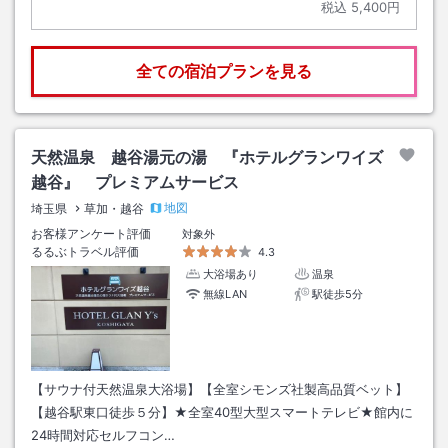
税込
5,400円
全ての宿泊プランを見る
天然温泉 越谷湯元の湯 『ホテルグランワイズ
越谷』 プレミアムサービス
地図
埼玉県
草加・越谷
お客様アンケート評価
対象外
るるぶトラベル評価
4.3
大浴場あり
温泉
無線LAN
駅徒歩5分
【サウナ付天然温泉大浴場】【全室シモンズ社製高品質ベット】
【越谷駅東口徒歩５分】★全室40型大型スマートテレビ★館内に
24時間対応セルフコン…