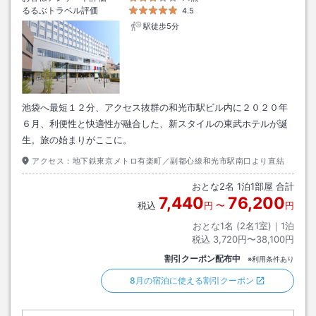
るるぶトラベル評価
4.5
駅徒歩5分
池袋へ最短１２分、アクセス抜群の和光市駅ビル内に２０２０年
６月、利便性と快適性が融合した、新スタイルの東武ホテルが誕
生。旅の始まりがここに。
アクセス：
地下鉄東京メトロ有楽町／副都心線和光市駅南口より直結
おとな
2
名
1
泊
1
部屋 合計
7,440
76,200
税込
円
〜
円
おとな1名 (
2
名1室)｜
1
泊
税込
3,720円〜38,100円
割引クーポン配布中
※利用条件あり
8月の宿泊に使える割引クーポン