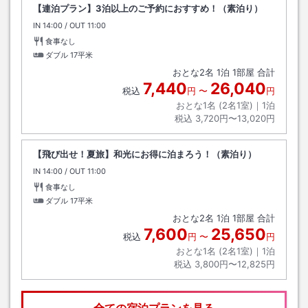
【連泊プラン】3泊以上のご予約におすすめ！（素泊り）
IN
チェックイン
14:00
/ OUT
チェックアウト
11:00
食事なし
ダブル
17平米
おとな
2
名
1
泊
1
部屋 合計
7,440
26,040
税込
円
〜
円
おとな1名 (
2
名1室)｜
1
泊
税込
3,720円〜13,020円
【飛び出せ！夏旅】和光にお得に泊まろう！（素泊り）
IN
チェックイン
14:00
/ OUT
チェックアウト
11:00
食事なし
ダブル
17平米
おとな
2
名
1
泊
1
部屋 合計
7,600
25,650
税込
円
〜
円
おとな1名 (
2
名1室)｜
1
泊
税込
3,800円〜12,825円