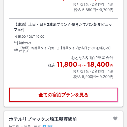
おとな1名 (
2
名1室)｜
1
泊
税込
5,850円〜9,700円
【連泊】土日・日月2連泊プラン☆焼きたてパン朝食ビュッ
フェ付
IN
チェックイン
15:00
/ OUT
チェックアウト
10:00
朝食のみ
【禁煙】お部屋タイプお任せ【部屋タイプは当日までのお楽しみ】
12平米
おとな
2
名
1
泊
1
部屋 合計
11,800
18,400
税込
円
〜
円
おとな1名 (
2
名1室)｜
1
泊
税込
5,900円〜9,200円
全ての宿泊プランを見る
ホテルリブマックス埼玉朝霞駅前
地図
埼玉県
朝霞・新座