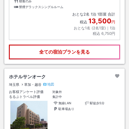
朝食のみ
禁煙デラックスシングルルーム
おとな
2
名
1
泊
1
部屋 合計
13,500
税込
円
おとな1名 (
2
名1室)｜
1
泊
税込
6,750円
全ての宿泊プランを見る
ホテルサンオーク
地図
埼玉県
草加・越谷
お客様アンケート評価
対象外
るるぶトラベル評価
集計中
無線LAN
駅徒歩5分
駐車場あり