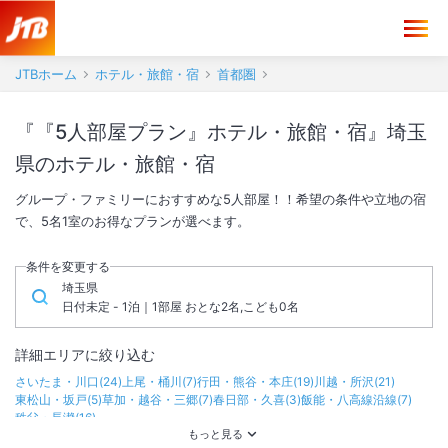
JTBホーム
ホテル・旅館・宿
首都圏
『『5人部屋プラン』ホテル・旅館・宿』埼玉
県のホテル・旅館・宿
グループ・ファミリーにおすすめな5人部屋！！希望の条件や立地の宿
で、5名1室のお得なプランが選べます。
条件を変更する
埼玉県
日付未定 - 1泊｜1部屋 おとな2名,こども0名
詳細エリアに絞り込む
さいたま・川口
(
24
)
上尾・桶川
(
7
)
行田・熊谷・本庄
(
19
)
川越・所沢
(
21
)
東松山・坂戸
(
5
)
草加・越谷・三郷
(
7
)
春日部・久喜
(
3
)
飯能・八高線沿線
(
7
)
秩父・長瀞
(
16
)