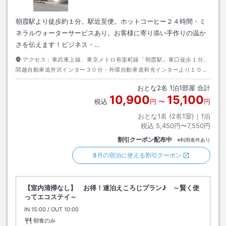
朝霞駅より徒歩約１分。駅近至便。ホットコーヒー２４時間・ミ
ネラルウォーターサービスあり。お客様に寄り添い手作りの温か
さを伝えます！ビジネス・…
アクセス：
東武東上線、東京メトロ有楽町線「朝霞駅」東口徒歩１分。
関越自動車道所沢インター３０分・外環自動車道和光インターより１０
分。
おとな
2
名
1
泊
1
部屋 合計
10,900
15,100
税込
円
〜
円
おとな1名 (
2
名1室)｜
1
泊
税込
5,450円〜7,550円
割引クーポン配布中
※利用条件あり
8月の宿泊に使える割引クーポン
【室内清掃なし】 お得！連泊えころじプラン♪ ～賢く使
ってエコステイ～
IN
チェックイン
15:00
/ OUT
チェックアウト
10:00
朝食のみ