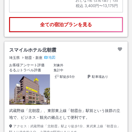
税込
3,400円〜13,175円
全ての宿泊プランを見る
スマイルホテル北朝霞
地図
埼玉県
朝霞・新座
お客様アンケート評価
対象外
るるぶトラベル評価
集計中
駅徒歩5分
駐車場あり
武蔵野線「北朝霞」、東部東上線「朝霞台」駅前という抜群の立
地で、ビジネス・観光の拠点として便利です。
アクセス：
武蔵野線「北朝霞」駅より徒歩1分、東武東上線「朝霞台」