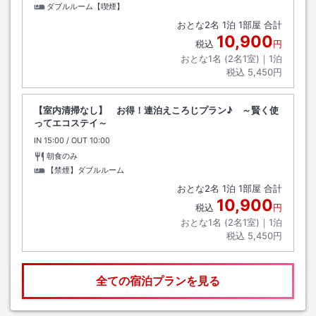
ダブルルーム【喫煙】
おとな
2
名
1
泊
1
部屋 合計
10,900
税込
円
おとな1名 (
2
名1室)｜
1
泊
税込
5,450円
【室内清掃なし】 お得！連泊えころじプラン♪ ～賢く使
ってエコステイ～
IN
チェックイン
15:00
/ OUT
チェックアウト
10:00
朝食のみ
【禁煙】ダブルルーム
おとな
2
名
1
泊
1
部屋 合計
10,900
税込
円
おとな1名 (
2
名1室)｜
1
泊
税込
5,450円
全ての宿泊プランを見る