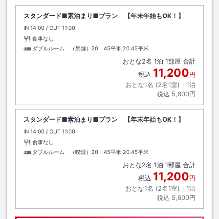
スタンダード■素泊まり■プラン 【年末年始もOK！】
IN
チェックイン
14:00
/ OUT
チェックアウト
11:00
食事なし
ダブルルーム （禁煙）20．45平米
20.45平米
おとな
2
名
1
泊
1
部屋 合計
11,200
税込
円
おとな1名 (
2
名1室)｜
1
泊
税込
5,600円
スタンダード■素泊まり■プラン 【年末年始もOK！】
IN
チェックイン
14:00
/ OUT
チェックアウト
11:00
食事なし
ダブルルーム （喫煙）20．45平米
20.45平米
おとな
2
名
1
泊
1
部屋 合計
11,200
税込
円
おとな1名 (
2
名1室)｜
1
泊
税込
5,600円