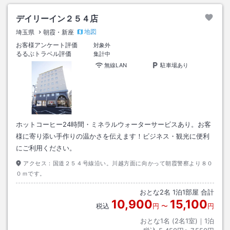
デイリーイン２５４店
地図
埼玉県
朝霞・新座
お客様アンケート評価
対象外
るるぶトラベル評価
集計中
無線LAN
駐車場あり
ホットコーヒー24時間・ミネラルウォーターサービスあり。お客
様に寄り添い手作りの温かさを伝えます！ビジネス・観光に便利
にご利用ください。
アクセス：
国道２５４号線沿い。川越方面に向かって朝霞警察より８０
０ｍです。
おとな
2
名
1
泊
1
部屋 合計
10,900
15,100
税込
円
〜
円
おとな1名 (
2
名1室)｜
1
泊