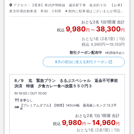
アクセス：
【電車】東武伊勢崎線 越谷駅下車 徒歩約５分 【お車】
東京外環自動車道 草加I．C利用 ★館内に駐車場はございまんが周辺に
複数のコインパーキング1泊800円程度～ございます。ホテルの隣もコイ
おとな
2
名
1
泊
1
部屋 合計
ンパーキングです。
9,980
38,300
税込
円
〜
円
おとな1名 (
2
名1室)｜
1
泊
税込
4,990円〜19,150円
割引クーポン配布中
※利用条件あり
8月の宿泊に使える割引クーポン
8／9 迄 緊急プラン るるぶスペシャル 返金不可事前
決済 特価 夕食カレー食べ放題５５０円３
IN
チェックイン
16:00
/ OUT
チェックアウト
10:00
食事なし
【プレミアムダブル】【喫煙】140cm幅 最高級シモンズ
13.2平
米
おとな
2
名
1
泊
1
部屋 合計
9,980
14,960
税込
円
〜
円
おとな1名 (
2
名1室)｜
1
泊