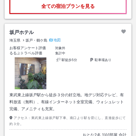
全ての宿泊プランを見る
坂戸ホテル
地図
埼玉県
坂戸・鶴ケ島
お客様アンケート評価
対象外
るるぶトラベル評価
集計中
駅徒歩5分
駐車場あり
東武東上線坂戸駅から徒歩３分の好立地。地デジ対応テレビ、有
料放送（無料）、有線インターネット全室完備、ウォシュレット
完備、アメニティも充実。
アクセス：
東武東上線坂戸駅下車、南口より駅を背にし、直進徒歩にて
約３分。
おとな
2
名
1
泊
1
部屋 合計