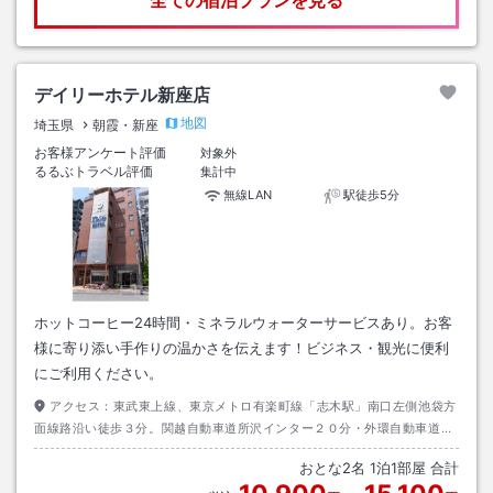
全ての宿泊プランを見る
デイリーホテル新座店
地図
埼玉県
朝霞・新座
お客様アンケート評価
対象外
るるぶトラベル評価
集計中
無線LAN
駅徒歩5分
ホットコーヒー24時間・ミネラルウォーターサービスあり。お客
様に寄り添い手作りの温かさを伝えます！ビジネス・観光に便利
にご利用ください。
アクセス：
東武東上線、東京メトロ有楽町線「志木駅」南口左側池袋方
面線路沿い徒歩３分。関越自動車道所沢インター２０分・外環自動車道和
光インターより２０分。
おとな
2
名
1
泊
1
部屋 合計