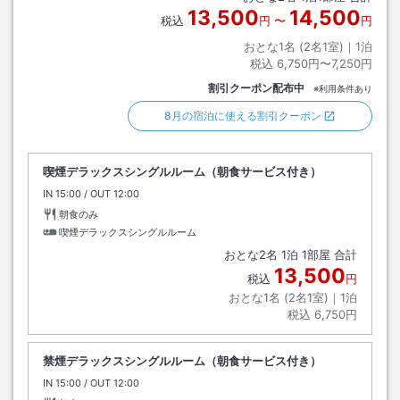
13,500
14,500
税込
円
〜
円
おとな1名 (
2
名1室)｜
1
泊
税込
6,750円〜7,250円
割引クーポン配布中
※利用条件あり
8月の宿泊に使える割引クーポン
喫煙デラックスシングルルーム（朝食サービス付き）
IN
チェックイン
15:00
/ OUT
チェックアウト
12:00
朝食のみ
喫煙デラックスシングルルーム
おとな
2
名
1
泊
1
部屋 合計
13,500
税込
円
おとな1名 (
2
名1室)｜
1
泊
税込
6,750円
禁煙デラックスシングルルーム（朝食サービス付き）
IN
チェックイン
15:00
/ OUT
チェックアウト
12:00