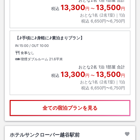
おとな
2
名
1
泊
1
部屋 合計
13,300
13,500
税込
円
〜
円
おとな1名 (
2
名1室)｜
1
泊
税込
6,650円〜6,750円
【♪手頃に♪身軽に♪素泊まりプラン】
IN
チェックイン
15:00
/ OUT
チェックアウト
10:00
食事なし
喫煙ダブルルーム
21.6平米
おとな
2
名
1
泊
1
部屋 合計
13,300
13,500
税込
円
〜
円
おとな1名 (
2
名1室)｜
1
泊
税込
6,650円〜6,750円
全ての宿泊プランを見る
ホテルサンクローバー越谷駅前