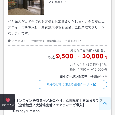
駐車場あり
和と光の演出で全てのお客様をお出迎えいたします。全客室にエ
アウィーヴを導入し、男女別大浴場も完備。全館禁煙でクリーン
なホテルです。
アクセス：
ＪＲ武蔵野線三郷駅南口を出て徒歩約１分
おとな
2
名
1
泊
1
部屋 合計
9,500
30,000
税込
円
〜
円
おとな1名 (
2
名1室)｜
1
泊
税込
4,750円〜15,000円
割引クーポン配布中
※利用条件あり
8月の宿泊に使える割引クーポン
【オンライン決済専用／返金不可／女性限定】素泊まりプラ
ン【全館禁煙／大浴場完備／エアウィーヴ導入】
ペー
お気に入り
IN
チェックイン
15:00
/ OUT
チェックアウト
11:00