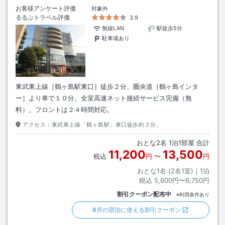
お客様アンケート評価
対象外
るるぶトラベル評価
3.9
無線LAN
駅徒歩5分
駐車場あり
東武東上線［鶴ヶ島駅東口］徒歩２分、圏央道［鶴ヶ島インタ
ー］より車で１０分。全室高速ネット接続サービス完備（無
料）。フロントは２４時間対応。
アクセス：
東武東上線「鶴ヶ島駅」東口徒歩約２分。
おとな
2
名
1
泊
1
部屋 合計
11,200
13,500
税込
円
〜
円
おとな1名 (
2
名1室)｜
1
泊
税込
5,600円〜6,750円
割引クーポン配布中
※利用条件あり
8月の宿泊に使える割引クーポン