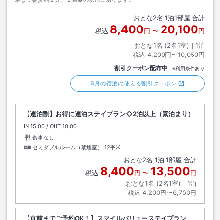
駅より徒歩約２分、２路線の駅前にあります。
おとな
2
名
1
泊
1
部屋 合計
8,400
20,100
税込
円
〜
円
おとな1名 (
2
名1室)｜
1
泊
税込
4,200円〜10,050円
割引クーポン配布中
※利用条件あり
8月の宿泊に使える割引クーポン
【連泊割】お得に連泊ステイプラン◇2泊以上（素泊まり）
IN
チェックイン
15:00
/ OUT
チェックアウト
10:00
食事なし
セミダブルルーム（禁煙室）
12平米
おとな
2
名
1
泊
1
部屋 合計
8,400
13,500
税込
円
〜
円
おとな1名 (
2
名1室)｜
1
泊
税込
4,200円〜6,750円
【直前までご予約OK！】スマイルバリューステイプラン