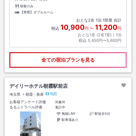
朝食のみ
【禁煙】ダブルルーム
おとな
2
名
1
泊
1
部屋 合計
10,900
11,200
税込
円
〜
円
おとな1名 (
2
名1室)｜
1
泊
税込
5,450円〜5,600円
全ての宿泊プランを見る
デイリーホテル朝霞駅前店
地図
埼玉県
朝霞・新座
お客様アンケート評価
対象外
るるぶトラベル評価
集計中
無線LAN
駅徒歩5分
駐車場あり