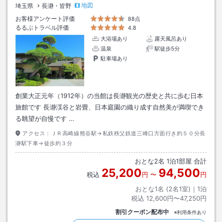
地図
埼玉県
長瀞・皆野
お客様アンケート評価
88点
るるぶトラベル評価
4.8
大浴場あり
露天風呂あり
温泉
駅徒歩5分
駐車場あり
創業大正元年（1912年）の当館は長瀞観光の歴史と共に歩む日本
旅館です 長瀞渓谷と岩畳、日本庭園の織り成す自然美が満喫でき
る眺望が自慢です …
アクセス：
ＪＲ高崎線熊谷駅→私鉄秩父鉄道三峰口方面行き約５０分長
瀞駅下車→徒歩約３分
おとな
2
名
1
泊
1
部屋 合計
25,200
94,500
税込
円
〜
円
おとな1名 (
2
名1室)｜
1
泊
税込
12,600円〜47,250円
割引クーポン配布中
※利用条件あり