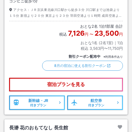
コンビニ徒歩1分
アクセス：
ＪＲ京浜東北線川口駅から徒歩３分 川口駅までは池袋より
１５分 新宿より２０分 東京より２３分 羽田空港より１時間 成田空港より
京成スカイライナー利用で１時間 お車では首都高速鹿浜橋出口より１５分
おとな
2
名
1
泊
1
部屋 合計
7,126
23,500
税込
円
〜
円
おとな1名 (
2
名1室)｜
1
泊
税込
3,563円〜11,750円
割引クーポン配布中
※利用条件あり
8月の宿泊に使える割引クーポン
宿泊プランを見る
新幹線・JR
航空券
付きプラン
付きプラン
長瀞 花のおもてなし 長生館