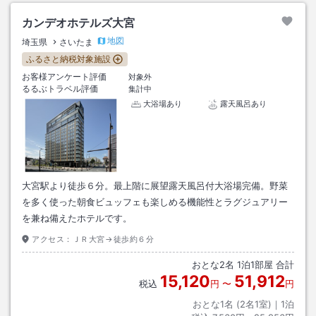
カンデオホテルズ大宮
地図
埼玉県
さいたま
ふるさと納税対象施設
お客様アンケート評価
対象外
るるぶトラベル評価
集計中
大浴場あり
露天風呂あり
大宮駅より徒歩６分。最上階に展望露天風呂付大浴場完備。野菜
を多く使った朝食ビュッフェも楽しめる機能性とラグジュアリー
を兼ね備えたホテルです。
アクセス：
ＪＲ大宮→徒歩約６分
おとな
2
名
1
泊
1
部屋 合計
15,120
51,912
税込
円
〜
円
おとな1名 (
2
名1室)｜
1
泊