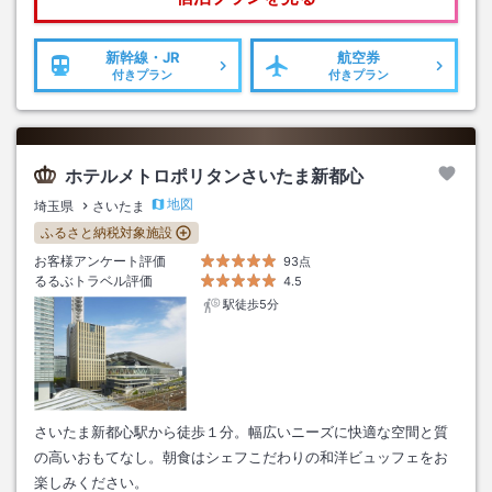
新幹線・JR
航空券
付きプラン
付きプラン
ホテルメトロポリタンさいたま新都心
地図
埼玉県
さいたま
ふるさと納税対象施設
お客様アンケート評価
93点
るるぶトラベル評価
4.5
駅徒歩5分
さいたま新都心駅から徒歩１分。幅広いニーズに快適な空間と質
の高いおもてなし。朝食はシェフこだわりの和洋ビュッフェをお
楽しみください。