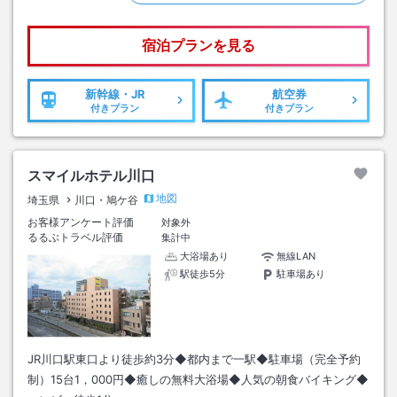
宿泊プランを見る
新幹線・JR
航空券
付きプラン
付きプラン
スマイルホテル川口
地図
埼玉県
川口・鳩ケ谷
お客様アンケート評価
対象外
るるぶトラベル評価
集計中
大浴場あり
無線LAN
駅徒歩5分
駐車場あり
JR川口駅東口より徒歩約3分◆都内まで一駅◆駐車場（完全予約
制）15台1，000円◆癒しの無料大浴場◆人気の朝食バイキング◆