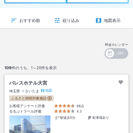
おすすめ順
絞り込み
地図表示
料金カレンダー
109
件のうち、
1～20
件を表示
パレスホテル大宮
地図
埼玉県
さいたま
ふるさと納税対象施設
お客様アンケート評価
88点
るるぶトラベル評価
4.3
駅徒歩5分
駐車場あり