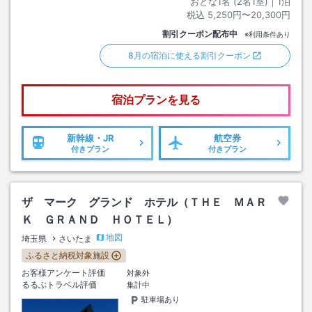
おとな1名 (
2
名1室)｜
1
泊
税込
5,250円〜20,300円
割引クーポン配布中
※利用条件あり
8月の宿泊に使える割引クーポン
宿泊プランを見る
新幹線・JR
航空券
付きプラン
付きプラン
ザ マーク グランド ホテル（ＴＨＥ ＭＡＲ
Ｋ ＧＲＡＮＤ ＨＯＴＥＬ）
地図
埼玉県
さいたま
ふるさと納税対象施設
お客様アンケート評価
対象外
るるぶトラベル評価
集計中
駐車場あり