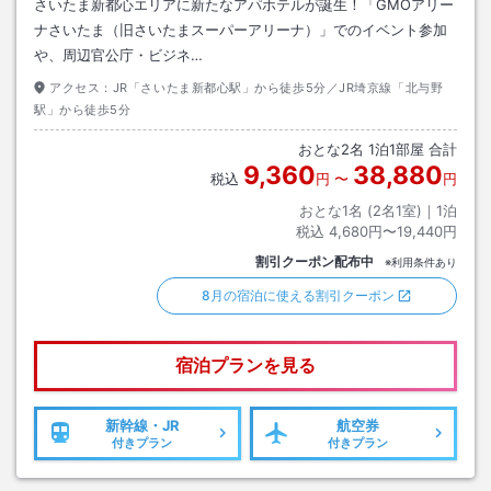
さいたま新都心エリアに新たなアパホテルが誕生！「GMOアリー
ナさいたま（旧さいたまスーパーアリーナ）」でのイベント参加
や、周辺官公庁・ビジネ…
アクセス：
JR「さいたま新都心駅」から徒歩5分／JR埼京線「北与野
駅」から徒歩5分
おとな
2
名
1
泊
1
部屋 合計
9,360
38,880
税込
円
〜
円
おとな1名 (
2
名1室)｜
1
泊
税込
4,680円〜19,440円
割引クーポン配布中
※利用条件あり
8月の宿泊に使える割引クーポン
宿泊プランを見る
新幹線・JR
航空券
付きプラン
付きプラン