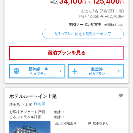
34,100
125,400
税込
円
〜
円
おとな1名 (
2
名1室)｜
1
泊
税込
17,050円〜62,700円
割引クーポン配布中
※利用条件あり
8月の宿泊に使える割引クーポン
宿泊プランを見る
新幹線・JR
航空券
付きプラン
付きプラン
ホテルルートイン上尾
地図
埼玉県
上尾
お客様アンケート評価
集計中
るるぶトラベル評価
集計中
大浴場あり
駐車場あり