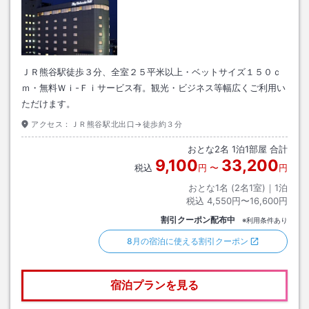
ＪＲ熊谷駅徒歩３分、全室２５平米以上・ベットサイズ１５０ｃ
ｍ・無料Ｗｉ-Ｆｉサービス有。観光・ビジネス等幅広くご利用い
ただけます。
アクセス：
ＪＲ熊谷駅北出口→徒歩約３分
おとな
2
名
1
泊
1
部屋 合計
9,100
33,200
税込
円
〜
円
おとな1名 (
2
名1室)｜
1
泊
税込
4,550円〜16,600円
割引クーポン配布中
※利用条件あり
8月の宿泊に使える割引クーポン
宿泊プランを見る