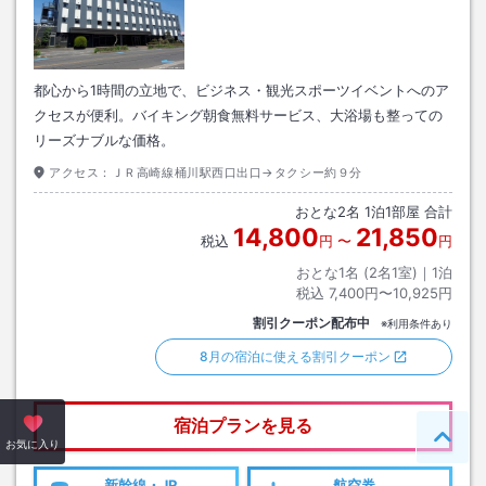
都心から1時間の立地で、ビジネス・観光スポーツイベントへのア
クセスが便利。バイキング朝食無料サービス、大浴場も整っての
リーズナブルな価格。
アクセス：
ＪＲ高崎線桶川駅西口出口→タクシー約９分
おとな
2
名
1
泊
1
部屋 合計
14,800
21,850
税込
円
〜
円
おとな1名 (
2
名1室)｜
1
泊
税込
7,400円〜10,925円
割引クーポン配布中
※利用条件あり
8月の宿泊に使える割引クーポン
宿泊プランを見る
ペー
お気に入り
新幹線・JR
航空券