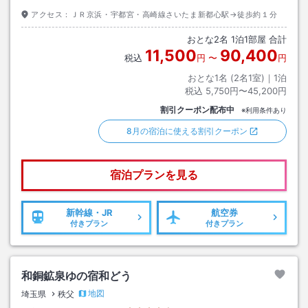
アクセス：
ＪＲ京浜・宇都宮・高崎線さいたま新都心駅→徒歩約１分
おとな
2
名
1
泊
1
部屋 合計
11,500
90,400
税込
円
〜
円
おとな1名 (
2
名1室)｜
1
泊
税込
5,750円〜45,200円
割引クーポン配布中
※利用条件あり
8月の宿泊に使える割引クーポン
宿泊プランを見る
新幹線・JR
航空券
付きプラン
付きプラン
和銅鉱泉ゆの宿和どう
地図
埼玉県
秩父