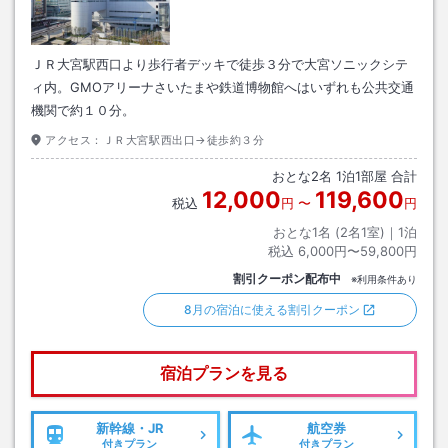
ＪＲ大宮駅西口より歩行者デッキで徒歩３分で大宮ソニックシテ
ィ内。GMOアリーナさいたまや鉄道博物館へはいずれも公共交通
機関で約１０分。
アクセス：
ＪＲ大宮駅西出口→徒歩約３分
おとな
2
名
1
泊
1
部屋 合計
12,000
119,600
税込
円
〜
円
おとな1名 (
2
名1室)｜
1
泊
税込
6,000円〜59,800円
割引クーポン配布中
※利用条件あり
8月の宿泊に使える割引クーポン
宿泊プランを見る
新幹線・JR
航空券
付きプラン
付きプラン