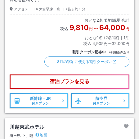
アクセス：
ＪＲ大宮駅東口出口→徒歩約３分
おとな
2
名
1
泊
1
部屋 合計
9,810
64,000
税込
円
〜
円
おとな1名 (
2
名1室)｜
1
泊
税込
4,905円〜32,000円
割引クーポン配布中
※利用条件あり
8月の宿泊に使える割引クーポン
宿泊プランを見る
新幹線・JR
航空券
付きプラン
付きプラン
川越東武ホテル
地図
埼玉県
川越