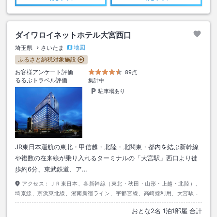
ダイワロイネットホテル大宮西口
地図
埼玉県
さいたま
ふるさと納税対象施設
お客様アンケート評価
89点
るるぶトラベル評価
集計中
駐車場あり
JR東日本運航の東北・甲信越・北陸・北関東・都内を結ぶ新幹線
や複数の在来線が乗り入れるターミナルの「大宮駅」西口より徒
歩約6分、東武鉄道、ア…
アクセス：
ＪＲ東日本、各新幹線（東北・秋田・山形・上越・北陸）、
埼京線、京浜東北線、湘南新宿ライン、宇都宮線、高崎線利用、大宮駅下
車後、西口より徒歩約６分
おとな
2
名
1
泊
1
部屋 合計