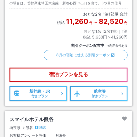
の場合は、首都高速埼玉大宮線 新都心西IC出口を出て、3つ目の信号を
大宮駅方面へ約3分。駐車場は数に限りがあります。要事前予約
おとな
2
名
1
泊
1
部屋 合計
11,260
82,520
税込
円
〜
円
おとな1名 (
2
名1室)｜
1
泊
税込
5,630円〜41,260円
割引クーポン配布中
※利用条件あり
8月の宿泊に使える割引クーポン
宿泊プランを見る
新幹線・JR
航空券
付きプラン
付きプラン
スマイルホテル熊谷
地図
埼玉県
熊谷
お客様アンケート評価
対象外