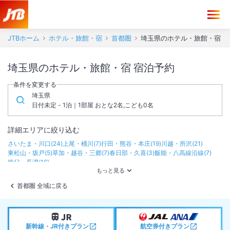
JTBホーム
ホテル・旅館・宿
首都圏
埼玉県のホテル・旅館・宿
埼玉県のホテル・旅館・宿 宿泊予約
条件を変更する
埼玉県
日付未定 - 1泊｜1部屋 おとな2名,こども0名
詳細エリアに絞り込む
さいたま・川口
(
24
)
上尾・桶川
(
7
)
行田・熊谷・本庄
(
19
)
川越・所沢
(
21
)
東松山・坂戸
(
5
)
草加・越谷・三郷
(
7
)
春日部・久喜
(
3
)
飯能・八高線沿線
(
7
)
秩父・長瀞
(
16
)
首都圏 全域に戻る
新幹線・JR付きプラン
航空券付きプラン