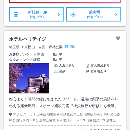
新幹線・JR
航空券
付きプラン
付きプラン
ホテルヘリテイジ
地図
埼玉県
東松山・吉見・森林公園
お客様アンケート評価
集計中
るるぶトラベル評価
集計中
大浴場あり
露天風呂あり
温泉
駐車場あり
都心より１時間の緑に包まれたリゾート。温泉は四季の風情を味
わえる露天風呂。スポーツ施設完備で社員旅行や研修にも最適。
アクセス：
ＪＲ山手線池袋駅→私鉄東武東上線池袋駅から小川町又は森
林公園行き約６０分森林公園駅下車北口出口→バス花園観光バス森林公園
駅からふかや花園プレミアム・アウトレット行き約１６分四季の湯温泉ホ