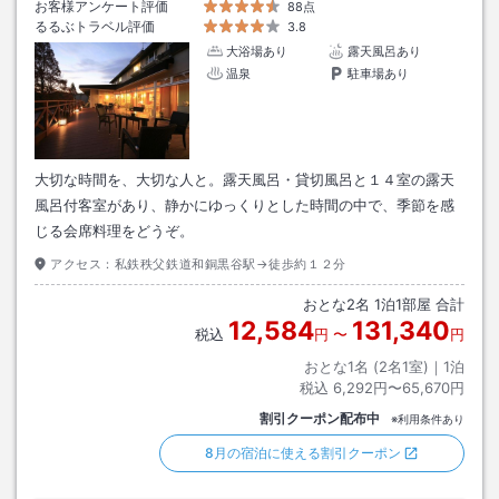
お客様アンケート評価
88点
るるぶトラベル評価
3.8
大浴場あり
露天風呂あり
温泉
駐車場あり
大切な時間を、大切な人と。露天風呂・貸切風呂と１４室の露天
風呂付客室があり、静かにゆっくりとした時間の中で、季節を感
じる会席料理をどうぞ。
アクセス：
私鉄秩父鉄道和銅黒谷駅→徒歩約１２分
おとな
2
名
1
泊
1
部屋 合計
12,584
131,340
税込
円
〜
円
おとな1名 (
2
名1室)｜
1
泊
税込
6,292円〜65,670円
割引クーポン配布中
※利用条件あり
8月の宿泊に使える割引クーポン