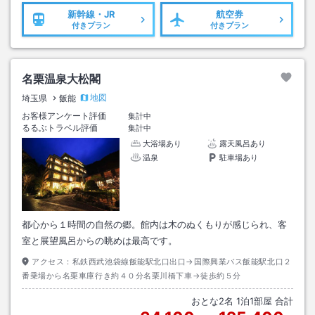
新幹線・JR
航空券
付きプラン
付きプラン
名栗温泉大松閣
地図
埼玉県
飯能
お客様アンケート評価
集計中
るるぶトラベル評価
集計中
大浴場あり
露天風呂あり
温泉
駐車場あり
都心から１時間の自然の郷。館内は木のぬくもりが感じられ、客
室と展望風呂からの眺めは最高です。
アクセス：
私鉄西武池袋線飯能駅北口出口→国際興業バス飯能駅北口２
番乗場から名栗車庫行き約４０分名栗川橋下車→徒歩約５分
おとな
2
名
1
泊
1
部屋 合計