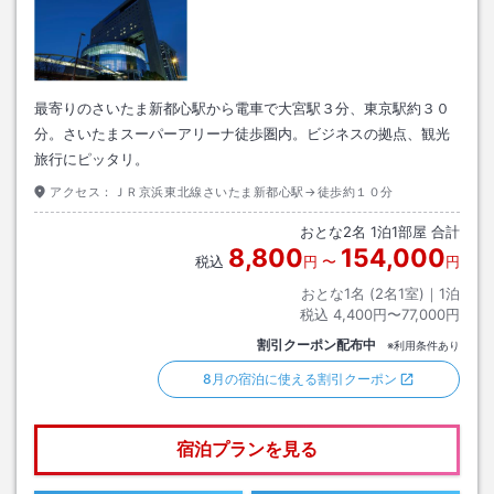
最寄りのさいたま新都心駅から電車で大宮駅３分、東京駅約３０
分。さいたまスーパーアリーナ徒歩圏内。ビジネスの拠点、観光
旅行にピッタリ。
アクセス：
ＪＲ京浜東北線さいたま新都心駅→徒歩約１０分
おとな
2
名
1
泊
1
部屋 合計
8,800
154,000
税込
円
〜
円
おとな1名 (
2
名1室)｜
1
泊
税込
4,400円〜77,000円
割引クーポン配布中
※利用条件あり
8月の宿泊に使える割引クーポン
宿泊プランを見る