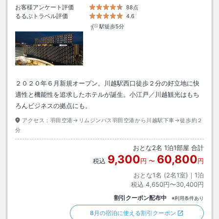
お客様アンケート評価
88点
るるぶトラベル評価
4.6
駅徒歩5分
２０２０年６月新規オープン。川越駅西口徒歩２分の好立地に快
適性と機能性を追求したホテルが誕生。小江戸／川越観光はもち
ろんビジネスの拠点にも。
アクセス：
羽田空港→リムジンバス羽田空港から川越駅下車→徒歩約２
分
おとな
2
名
1
泊
1
部屋 合計
9,300
60,800
税込
円
〜
円
おとな1名 (
2
名1室)｜
1
泊
税込
4,650円〜30,400円
割引クーポン配布中
※利用条件あり
8月の宿泊に使える割引クーポン