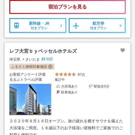
宿泊プランを見る
新幹線・JR
航空券
付きプラン
付きプラン
レフ大宮ｂｙベッセルホテルズ
地図
埼玉県
さいたま
ふるさと納税対象施設
お客様アンケート評価
87点
るるぶトラベル評価
集計中
大浴場あり
駅徒歩5分
駐車場あり
２０２０年９月１６日オープン。旅の疲れを癒すサウナを備えた
大浴場をご用意。１８歳以下のお子様添い寝無料でご家族でのご
利用も便利です。