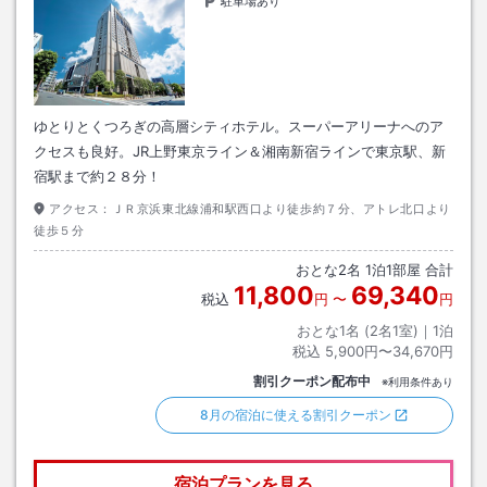
駐車場あり
ゆとりとくつろぎの高層シティホテル。スーパーアリーナへのア
クセスも良好。JR上野東京ライン＆湘南新宿ラインで東京駅、新
宿駅まで約２８分！
アクセス：
ＪＲ京浜東北線浦和駅西口より徒歩約７分、アトレ北口より
徒歩５分
おとな
2
名
1
泊
1
部屋 合計
11,800
69,340
税込
円
〜
円
おとな1名 (
2
名1室)｜
1
泊
税込
5,900円〜34,670円
割引クーポン配布中
※利用条件あり
8月の宿泊に使える割引クーポン
宿泊プランを見る