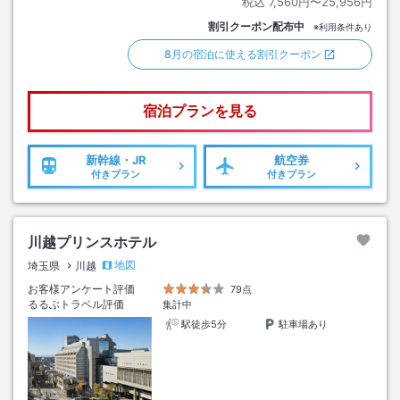
税込
7,560円〜25,956円
割引クーポン配布中
※利用条件あり
8月の宿泊に使える割引クーポン
宿泊プランを見る
新幹線・JR
航空券
付きプラン
付きプラン
川越プリンスホテル
地図
埼玉県
川越
お客様アンケート評価
79点
るるぶトラベル評価
集計中
駅徒歩5分
駐車場あり