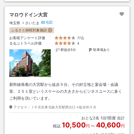
マロウドイン大宮
地図
埼玉県
さいたま
ふるさと納税対象施設
お客様アンケート評価
77点
るるぶトラベル評価
4
駅徒歩5分
駐車場あり
新幹線発着の大宮駅から徒歩５分。その好立地と宴会場・会議
室、２５１室というスケールの大きさからビジネスユースに多く
ご利用を頂いています。
アクセス：
ＪＲ京浜東北線大宮駅西出口→徒歩約５分
おとな
2
名
1
泊
1
部屋 合計
10,500
40,600
税込
円
〜
円