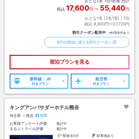
おとな
2
名
1
泊
1
部屋 合計
テルヘリテイジ下車
17,600
55,440
税込
円
〜
円
おとな1名 (
2
名1室)｜
1
泊
税込
8,800円〜27,720円
割引クーポン配布中
※利用条件あり
8月の宿泊に使える割引クーポン
宿泊プランを見る
新幹線・JR
航空券
付きプラン
付きプラン
キングアンバサダーホテル熊谷
地図
埼玉県
熊谷
お客様アンケート評価
集計中
るるぶトラベル評価
集計中
駅徒歩5分
駐車場あり