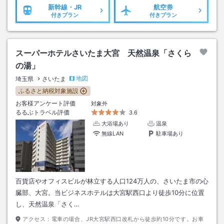
新幹線・JR
航空券
付きプラン
付きプラン
スーパーホテルさいたま大宮 天然温泉「さくら
の湯」
地図
埼玉県
さいたま
ふるさと納税対象施設
お客様アンケート評価
対象外
るるぶトラベル評価
3.6
大浴場あり
温泉
無線LAN
駐車場あり
百貨店やオフィスビルが林立する人口124万人の、さいたま市の心
臓部、大宮。当ビジネスホテルは大宮駅西口より徒歩10分に位置
し、天然温泉「さく…
アクセス：
電車の場合、JR大宮駅西口改札から徒歩約10分です。お車