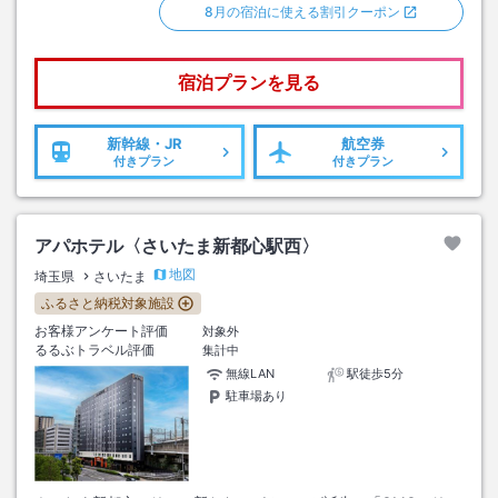
8月の宿泊に使える割引クーポン
宿泊プランを見る
新幹線・JR
航空券
付きプラン
付きプラン
アパホテル〈さいたま新都心駅西〉
地図
埼玉県
さいたま
ふるさと納税対象施設
お客様アンケート評価
対象外
るるぶトラベル評価
集計中
無線LAN
駅徒歩5分
駐車場あり