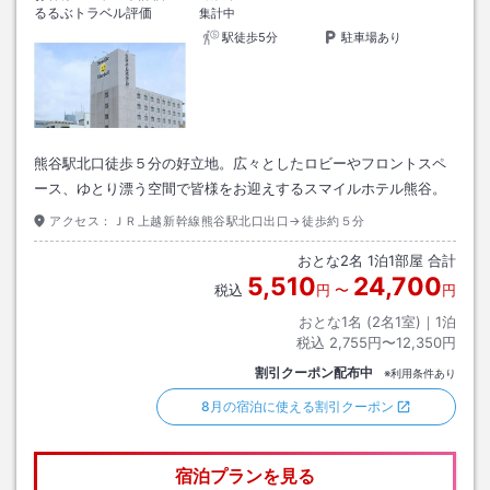
るるぶトラベル評価
集計中
駅徒歩5分
駐車場あり
熊谷駅北口徒歩５分の好立地。広々としたロビーやフロントスペ
ース、ゆとり漂う空間で皆様をお迎えするスマイルホテル熊谷。
アクセス：
ＪＲ上越新幹線熊谷駅北口出口→徒歩約５分
おとな
2
名
1
泊
1
部屋 合計
5,510
24,700
税込
円
〜
円
おとな1名 (
2
名1室)｜
1
泊
税込
2,755円〜12,350円
割引クーポン配布中
※利用条件あり
8月の宿泊に使える割引クーポン
宿泊プランを見る