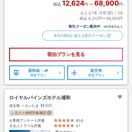
12,624
68,900
税込
円
〜
円
おとな1名 (
2
名1室)｜
1
泊
税込
6,312円〜34,450円
割引クーポン配布中
※利用条件あり
8月の宿泊に使える割引クーポン
宿泊プランを見る
新幹線・JR
航空券
付きプラン
付きプラン
ロイヤルパインズホテル浦和
地図
埼玉県
さいたま
ふるさと納税対象施設
お客様アンケート評価
82点
るるぶトラベル評価
4.1