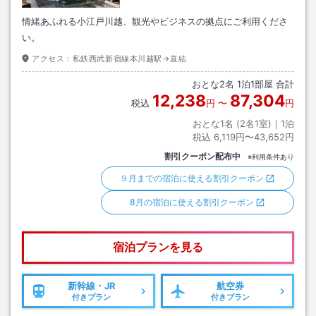
情緒あふれる小江戸川越、観光やビジネスの拠点にご利用くださ
い。
アクセス：
私鉄西武新宿線本川越駅→直結
おとな
2
名
1
泊
1
部屋 合計
12,238
87,304
税込
円
〜
円
おとな1名 (
2
名1室)｜
1
泊
税込
6,119円〜43,652円
割引クーポン配布中
※利用条件あり
９月までの宿泊に使える割引クーポン
8月の宿泊に使える割引クーポン
宿泊プランを見る
新幹線・JR
航空券
付きプラン
付きプラン