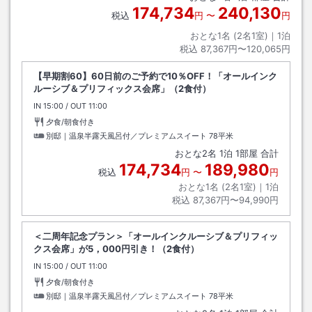
174,734
240,130
税込
円
〜
円
おとな1名 (
2
名1室)｜
1
泊
税込
87,367円〜120,065円
【早期割60】60日前のご予約で10％OFF！「オールインク
ルーシブ＆プリフィックス会席」（2食付）
IN
チェックイン
15:00
/ OUT
チェックアウト
11:00
夕食/朝食付き
別邸｜温泉半露天風呂付／プレミアムスイート
78平米
おとな
2
名
1
泊
1
部屋 合計
174,734
189,980
税込
円
〜
円
おとな1名 (
2
名1室)｜
1
泊
税込
87,367円〜94,990円
＜二周年記念プラン＞「オールインクルーシブ＆プリフィッ
クス会席」が5，000円引き！（2食付）
IN
チェックイン
15:00
/ OUT
チェックアウト
11:00
夕食/朝食付き
別邸｜温泉半露天風呂付／プレミアムスイート
78平米