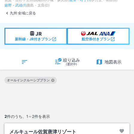
嬉野・武雄
(
1
)
鹿島・太良
(
0
)
九州 全域に戻る
新幹線・JR付きプラン
航空券付きプラン
絞り込み
地図表示
(選択中)
オールインクルーシブプラン
この絞り込み条件を解除
2
件のうち、
1～2
件を表示
メルキュール佐賀唐津リゾート