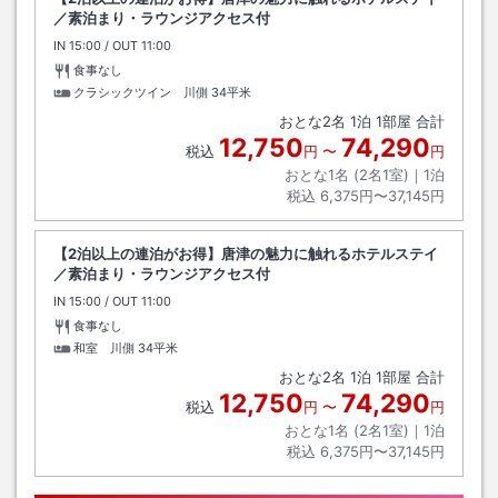
／素泊まり・ラウンジアクセス付
IN
チェックイン
15:00
/ OUT
チェックアウト
11:00
食事なし
クラシックツイン 川側
34平米
おとな
2
名
1
泊
1
部屋 合計
12,750
74,290
税込
円
〜
円
おとな1名 (
2
名1室)｜
1
泊
税込
6,375円〜37,145円
【2泊以上の連泊がお得】唐津の魅力に触れるホテルステイ
／素泊まり・ラウンジアクセス付
IN
チェックイン
15:00
/ OUT
チェックアウト
11:00
食事なし
和室 川側
34平米
おとな
2
名
1
泊
1
部屋 合計
12,750
74,290
税込
円
〜
円
おとな1名 (
2
名1室)｜
1
泊
税込
6,375円〜37,145円