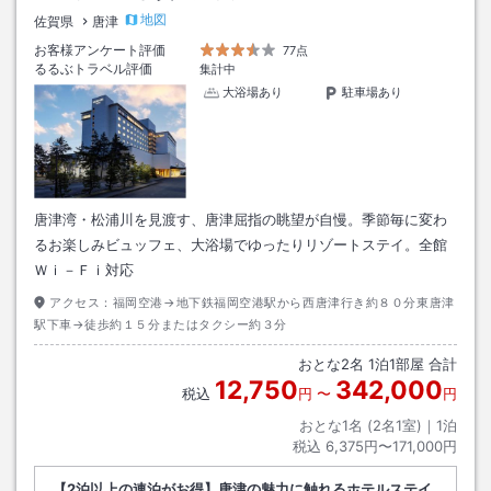
地図
佐賀県
唐津
お客様アンケート評価
77点
るるぶトラベル評価
集計中
大浴場あり
駐車場あり
唐津湾・松浦川を見渡す、唐津屈指の眺望が自慢。季節毎に変わ
るお楽しみビュッフェ、大浴場でゆったりリゾートステイ。全館
Ｗｉ－Ｆｉ対応
アクセス：
福岡空港→地下鉄福岡空港駅から西唐津行き約８０分東唐津
駅下車→徒歩約１５分またはタクシー約３分
おとな
2
名
1
泊
1
部屋 合計
12,750
342,000
税込
円
〜
円
おとな1名 (
2
名1室)｜
1
泊
税込
6,375円〜171,000円
【2泊以上の連泊がお得】唐津の魅力に触れるホテルステイ