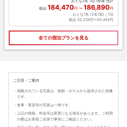
おとな
2
名
1
泊
1
部屋 合計
184,470
186,890
税込
円
〜
円
おとな1名 (
2
名1室)｜
1
泊
税込
92,235円〜93,445円
全ての宿泊プランを見る
ご注意・ご案内
掲載されている写真は、旅館・ホテルから提供された画像
です。
食事・客室等の写真は一例です。
上記の情報、料金等は変更になる場合があります。ご利用
の際はお客様ご自身で事前にご確認ください。