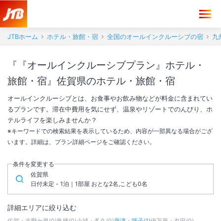
JTBホーム
ホテル・旅館・宿
全国のオールインクルーシブの宿
九
『『オールインクルーシブプラン』ホテル・
旅館・宿』佐賀県のホテル・旅館・宿
オールインクルーシブとは、お食事やお飲み物などが料金に含まれてい
るプランです。滞在中費用を気にせず、温泉やリゾートでのんびり、ホ
テルライフを楽しみませんか？
※キーワードでの検索結果を表示しているため、内容が一部異なる場合がござ
います。詳細は、プラン詳細ページをご確認ください。
条件を変更する
佐賀県
日付未定 - 1泊｜1部屋 おとな2名,こども0名
詳細エリアに絞り込む
佐賀・吉野ケ里
(
0
)
鳥栖
(
0
)
小城・多久
(
0
)
唐津・呼子
(
1
)
伊万里・有田
(
0
)