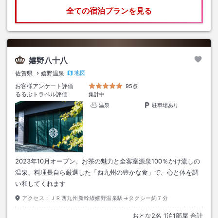
全ての宿泊プランを見る
嬉野八十八
地図
佐賀県
嬉野温泉
お客様アンケート評価
95点
るるぶトラベル評価
集計中
温泉
駐車場あり
2023年10月オープン。お茶の魅力と全客室源泉100％かけ流しの
温泉、料理長自ら厳選した「西九州の豊かな食」で、心と体を調
い和してくれます
アクセス：
ＪＲ西九州新幹線嬉野温泉駅→タクシー約７分
おとな
2
名
1
泊
1
部屋 合計