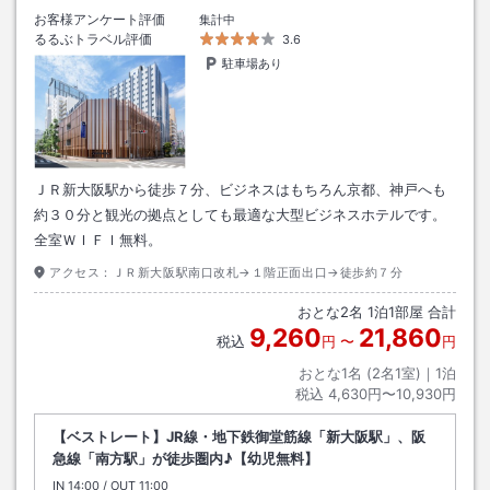
お客様アンケート評価
集計中
るるぶトラベル評価
3.6
駐車場あり
ＪＲ新大阪駅から徒歩７分、ビジネスはもちろん京都、神戸へも
約３０分と観光の拠点としても最適な大型ビジネスホテルです。
全室ＷＩＦＩ無料。
アクセス：
ＪＲ新大阪駅南口改札→１階正面出口→徒歩約７分
おとな
2
名
1
泊
1
部屋 合計
9,260
21,860
税込
円
〜
円
おとな1名 (
2
名1室)｜
1
泊
税込
4,630円〜10,930円
【ベストレート】JR線・地下鉄御堂筋線「新大阪駅」、阪
急線「南方駅」が徒歩圏内♪【幼児無料】
IN
チェックイン
14:00
/ OUT
チェックアウト
11:00