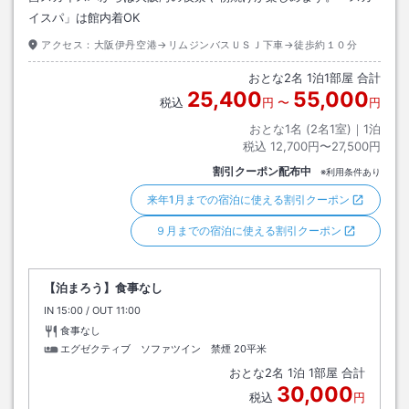
イスパ」は館内着OK
アクセス：
大阪伊丹空港→リムジンバスＵＳＪ下車→徒歩約１０分
おとな
2
名
1
泊
1
部屋 合計
25,400
55,000
税込
円
〜
円
おとな1名 (
2
名1室)｜
1
泊
税込
12,700円〜27,500円
割引クーポン配布中
※利用条件あり
来年1月までの宿泊に使える割引クーポン
９月までの宿泊に使える割引クーポン
【泊まろう】食事なし
IN
チェックイン
15:00
/ OUT
チェックアウト
11:00
食事なし
エグゼクティブ ソファツイン 禁煙
20平米
おとな
2
名
1
泊
1
部屋 合計
30,000
税込
円