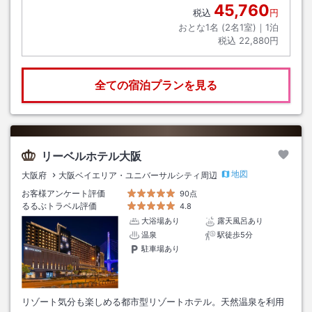
45,760
税込
円
おとな1名 (
2
名1室)｜
1
泊
税込
22,880円
全ての宿泊プランを見る
リーベルホテル大阪
地図
大阪府
大阪ベイエリア・ユニバーサルシティ周辺
お客様アンケート評価
90点
るるぶトラベル評価
4.8
大浴場あり
露天風呂あり
温泉
駅徒歩5分
駐車場あり
リゾート気分も楽しめる都市型リゾートホテル。天然温泉を利用