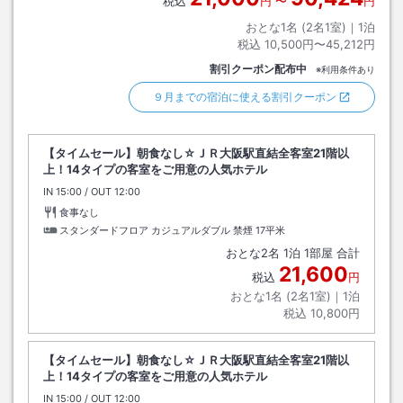
税込
円
〜
円
おとな1名 (
2
名1室)｜
1
泊
税込
10,500円〜45,212円
割引クーポン配布中
※利用条件あり
９月までの宿泊に使える割引クーポン
【タイムセール】朝食なし☆ＪＲ大阪駅直結全客室21階以
上！14タイプの客室をご用意の人気ホテル
IN
チェックイン
15:00
/ OUT
チェックアウト
12:00
食事なし
スタンダードフロア カジュアルダブル 禁煙
17平米
おとな
2
名
1
泊
1
部屋 合計
21,600
税込
円
おとな1名 (
2
名1室)｜
1
泊
税込
10,800円
【タイムセール】朝食なし☆ＪＲ大阪駅直結全客室21階以
上！14タイプの客室をご用意の人気ホテル
IN
チェックイン
15:00
/ OUT
チェックアウト
12:00