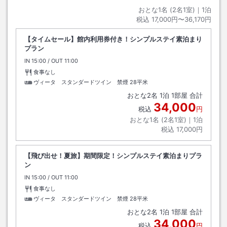
おとな1名 (
2
名1室)｜
1
泊
税込
17,000円〜36,170円
【タイムセール】館内利用券付き！シンプルステイ素泊まり
プラン
IN
チェックイン
15:00
/ OUT
チェックアウト
11:00
食事なし
ヴィータ スタンダードツイン 禁煙
28平米
おとな
2
名
1
泊
1
部屋 合計
34,000
税込
円
おとな1名 (
2
名1室)｜
1
泊
税込
17,000円
【飛び出せ！夏旅】期間限定！シンプルステイ素泊まりプラ
ン
IN
チェックイン
15:00
/ OUT
チェックアウト
11:00
食事なし
ヴィータ スタンダードツイン 禁煙
28平米
おとな
2
名
1
泊
1
部屋 合計
34,000
税込
円