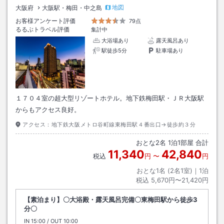
地図
大阪府
大阪駅・梅田・中之島
お客様アンケート評価
79点
るるぶトラベル評価
集計中
大浴場あり
露天風呂あり
駅徒歩5分
駐車場あり
１７０４室の超大型リゾートホテル。地下鉄梅田駅・ＪＲ大阪駅
からもアクセス良好。
アクセス：
地下鉄大阪メトロ谷町線東梅田駅４番出口→徒歩約３分
おとな
2
名
1
泊
1
部屋 合計
11,340
42,840
税込
円
〜
円
おとな1名 (
2
名1室)｜
1
泊
税込
5,670円〜21,420円
【素泊まり】〇大浴殿・露天風呂完備〇東梅田駅から徒歩3
分〇
IN
チェックイン
15:00
/ OUT
チェックアウト
10:00