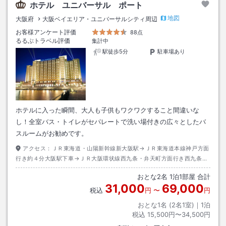
ホテル ユニバーサル ポート
地図
大阪府
大阪ベイエリア・ユニバーサルシティ周辺
お客様アンケート評価
88点
るるぶトラベル評価
集計中
駅徒歩5分
駐車場あり
ホテルに入った瞬間、大人も子供もワクワクすること間違いな
し！全室バス・トイレがセパレートで洗い場付きの広々としたバ
スルームがお勧めです。
アクセス：
ＪＲ東海道・山陽新幹線新大阪駅→ＪＲ東海道本線神戸方面
行き約４分大阪駅下車→ＪＲ大阪環状線西九条・弁天町方面行き西九条駅
下車→ＪＲゆめ咲線ユニバーサルシティ行き約５分ユニバーサルシティ駅
おとな
2
名
1
泊
1
部屋 合計
下車→徒歩約３分
31,000
69,000
税込
円
〜
円
おとな1名 (
2
名1室)｜
1
泊
税込
15,500円〜34,500円