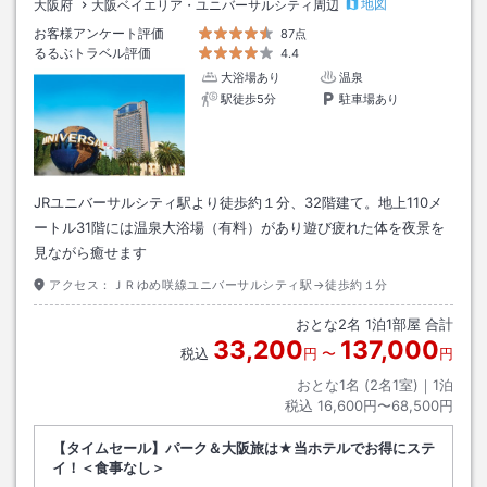
地図
大阪府
大阪ベイエリア・ユニバーサルシティ周辺
お客様アンケート評価
87点
るるぶトラベル評価
4.4
大浴場あり
温泉
駅徒歩5分
駐車場あり
JRユニバーサルシティ駅より徒歩約１分、32階建て。地上110メ
ートル31階には温泉大浴場（有料）があり遊び疲れた体を夜景を
見ながら癒せます
アクセス：
ＪＲゆめ咲線ユニバーサルシティ駅→徒歩約１分
おとな
2
名
1
泊
1
部屋 合計
33,200
137,000
税込
円
〜
円
おとな1名 (
2
名1室)｜
1
泊
税込
16,600円〜68,500円
【タイムセール】パーク＆大阪旅は★当ホテルでお得にステ
イ！＜食事なし＞