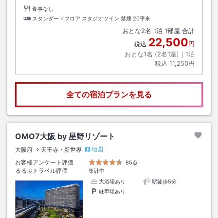
食事なし
スタンダードフロア スタジオツイン 禁煙
20平米
おとな
2
名
1
泊
1
部屋 合計
22,500
税込
円
おとな1名 (
2
名1室)｜
1
泊
税込
11,250円
全ての宿泊プランを見る
OMO7大阪 by 星野リゾート
地図
大阪府
天王寺・新世界
お客様アンケート評価
85点
るるぶトラベル評価
集計中
大浴場あり
駅徒歩5分
駐車場あり