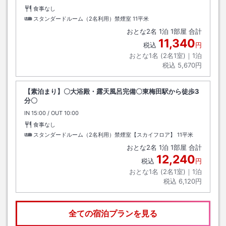
食事なし
スタンダードルーム（2名利用）禁煙室
11平米
おとな
2
名
1
泊
1
部屋 合計
11,340
税込
円
おとな1名 (
2
名1室)｜
1
泊
税込
5,670円
【素泊まり】〇大浴殿・露天風呂完備〇東梅田駅から徒歩3
分〇
IN
チェックイン
15:00
/ OUT
チェックアウト
10:00
食事なし
スタンダードルーム（2名利用）禁煙室【スカイフロア】
11平米
おとな
2
名
1
泊
1
部屋 合計
12,240
税込
円
おとな1名 (
2
名1室)｜
1
泊
税込
6,120円
全ての宿泊プランを見る