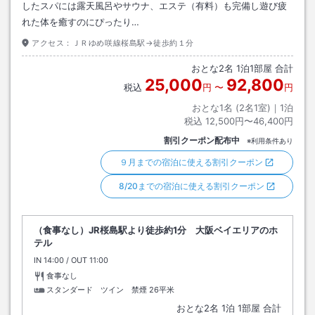
したスパには露天風呂やサウナ、エステ（有料）も完備し遊び疲
れた体を癒すのにぴったり…
アクセス：
ＪＲゆめ咲線桜島駅→徒歩約１分
おとな
2
名
1
泊
1
部屋 合計
25,000
92,800
税込
円
〜
円
おとな1名 (
2
名1室)｜
1
泊
税込
12,500円〜46,400円
割引クーポン配布中
※利用条件あり
９月までの宿泊に使える割引クーポン
8/20までの宿泊に使える割引クーポン
（食事なし）JR桜島駅より徒歩約1分 大阪ベイエリアのホ
テル
IN
チェックイン
14:00
/ OUT
チェックアウト
11:00
食事なし
スタンダード ツイン 禁煙
26平米
おとな
2
名
1
泊
1
部屋 合計