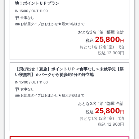
地！ポイントＵＰプラン
IN
チェックイン
15:00
/ OUT
チェックアウト
11:00
食事なし
お部屋タイプはおまかせ★最大3名様まで
おとな
2
名
1
泊
1
部屋 合計
25,800
税込
円
おとな1名 (
2
名1室)｜
1
泊
税込
12,900円
【飛び出せ！夏旅】ポイントＵＰ＜食事なし＞未就学児【添
い寝無料】☆パークから徒歩約1分の好立地
IN
チェックイン
15:00
/ OUT
チェックアウト
11:00
食事なし
お部屋タイプはおまかせ★最大3名様まで
おとな
2
名
1
泊
1
部屋 合計
25,800
税込
円
おとな1名 (
2
名1室)｜
1
泊
税込
12,900円