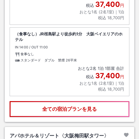
37,400
税込
円
おとな1名 (
2
名1室)｜
1
泊
税込
18,700円
（食事なし）JR桜島駅より徒歩約1分 大阪ベイエリアのホ
テル
IN
チェックイン
14:00
/ OUT
チェックアウト
11:00
食事なし
スタンダード ダブル 禁煙
26平米
おとな
2
名
1
泊
1
部屋 合計
37,400
税込
円
おとな1名 (
2
名1室)｜
1
泊
税込
18,700円
全ての宿泊プランを見る
アパホテル＆リゾート〈大阪梅田駅タワー〉