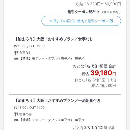
税込
18,320円〜66,990円
割引クーポン配布中
※利用条件あり
９月までの宿泊に使える割引クーポン
【泊まろう】大阪！おすすめプラン／食事なし
IN
チェックイン
15:00
/ OUT
チェックアウト
11:00
食事なし
【禁煙】モデレートダブル（18平米）
18平米
おとな
2
名
1
泊
1
部屋 合計
39,160
税込
円
おとな1名 (
2
名1室)｜
1
泊
税込
19,580円
【泊まろう】大阪！おすすめプラン／一泊朝食付き
IN
チェックイン
15:00
/ OUT
チェックアウト
11:00
朝食のみ
【禁煙】モデレートダブル（18平米）
18平米
おとな
2
名
1
泊
1
部屋 合計