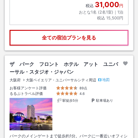
31,000
税込
円
おとな1名 (
2
名1室)｜
1
泊
税込
15,500円
全ての宿泊プランを見る
ザ パーク フロント ホテル アット ユニバ
ーサル・スタジオ・ジャパン
地図
大阪府
大阪ベイエリア・ユニバーサルシティ周辺
お客様アンケート評価
89点
るるぶトラベル評価
4.6
駅徒歩5分
駐車場あり
パークのメインゲートまで徒歩約1分。パークに一番近いオフィシ