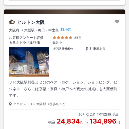
ヒルトン大阪
地図
大阪府
大阪駅・梅田・中之島
お客様アンケート評価
85点
るるぶトラベル評価
集計中
駅徒歩5分
駐車場あり
ＪＲ大阪駅前徒歩２分のベストロケーション。ショッピング、ビ
ジネス、さらには京都・奈良・神戸への観光の拠点にも大変便利
です。
アクセス：
ＪＲ大阪駅→徒歩約２分
おとな
2
名
1
泊
1
部屋 合計
24,834
134,996
税込
円
〜
円