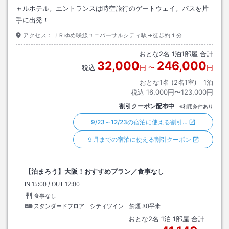
ャルホテル。エントランスは時空旅行のゲートウェイ。パスを片
手に出発！
アクセス：
ＪＲゆめ咲線ユニバーサルシティ駅→徒歩約１分
おとな
2
名
1
泊
1
部屋 合計
32,000
246,000
税込
円
〜
円
おとな1名 (
2
名1室)｜
1
泊
税込
16,000円〜123,000円
割引クーポン配布中
※利用条件あり
9/23～12/23の宿泊に使える割引…
９月までの宿泊に使える割引クーポン
【泊まろう】大阪！おすすめプラン／食事なし
IN
チェックイン
15:00
/ OUT
チェックアウト
12:00
食事なし
スタンダードフロア シティツイン 禁煙
30平米
おとな
2
名
1
泊
1
部屋 合計