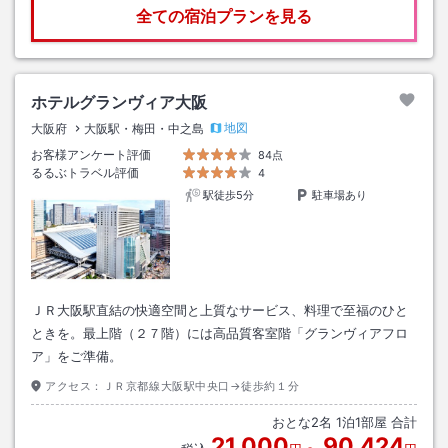
全ての宿泊プランを見る
ホテルグランヴィア大阪
地図
大阪府
大阪駅・梅田・中之島
お客様アンケート評価
84点
るるぶトラベル評価
4
駅徒歩5分
駐車場あり
ＪＲ大阪駅直結の快適空間と上質なサービス、料理で至福のひと
ときを。最上階（２７階）には高品質客室階「グランヴィアフロ
ア」をご準備。
アクセス：
ＪＲ京都線大阪駅中央口→徒歩約１分
おとな
2
名
1
泊
1
部屋 合計
21,000
90,424