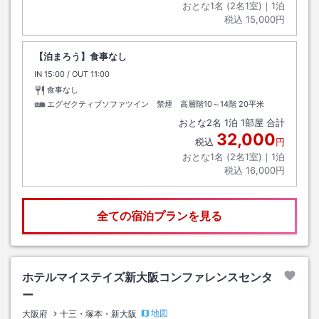
おとな1名 (
2
名1室)｜
1
泊
税込
15,000円
【泊まろう】食事なし
IN
チェックイン
15:00
/ OUT
チェックアウト
11:00
食事なし
エグゼクティブソファツイン 禁煙 高層階10～14階
20平米
おとな
2
名
1
泊
1
部屋 合計
32,000
税込
円
おとな1名 (
2
名1室)｜
1
泊
税込
16,000円
全ての宿泊プランを見る
ホテルマイステイズ新大阪コンファレンスセンタ
ー
地図
大阪府
十三・塚本・新大阪