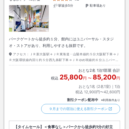
駅徒歩5分
駐車場あり
パークゲートから徒歩約１分、館内にはユニバーサル・スタジ
オ・ストアがあり、利用しやすさも抜群です。
アクセス：
ＪＲ新大阪駅→ＪＲ東海道・山陽本線約５分大阪駅下車→Ｊ
Ｒ大阪環状線内回り約５分西九条駅下車→ＪＲゆめ咲線約６分ユニバーサ
ルシティ駅下車→徒歩約２分
おとな
2
名
1
泊
1
部屋 合計
25,800
85,200
税込
円
〜
円
おとな1名 (
2
名1室)｜
1
泊
税込
12,900円〜42,600円
割引クーポン配布中
※利用条件あり
９月までの宿泊に使える割引クーポン
【タイムセール】＜食事なし＞パークから徒歩約1分の好立