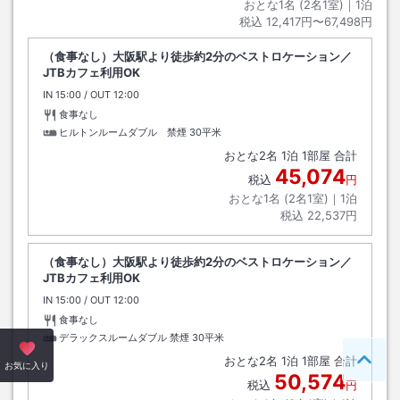
おとな1名 (
2
名1室)｜
1
泊
税込
12,417円〜67,498円
（食事なし）大阪駅より徒歩約2分のベストロケーション／
JTBカフェ利用OK
IN
チェックイン
15:00
/ OUT
チェックアウト
12:00
食事なし
ヒルトンルームダブル 禁煙
30平米
おとな
2
名
1
泊
1
部屋 合計
45,074
税込
円
おとな1名 (
2
名1室)｜
1
泊
税込
22,537円
（食事なし）大阪駅より徒歩約2分のベストロケーション／
JTBカフェ利用OK
IN
チェックイン
15:00
/ OUT
チェックアウト
12:00
食事なし
デラックスルームダブル 禁煙
30平米
おとな
2
名
1
泊
1
部屋 合計
ペー
お気に入り
50,574
税込
円