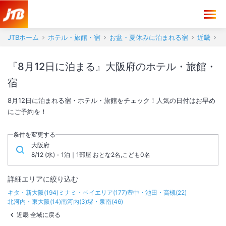
JTBホーム
ホテル・旅館・宿
お盆・夏休みに泊まれる宿
近畿
『8月12日に泊まる』大阪府のホテル・旅館・
宿
8月12日に泊まれる宿・ホテル・旅館をチェック！人気の日付はお早め
にご予約を！
条件を変更する
大阪府
8/12 (水) - 1泊｜1部屋 おとな2名,こども0名
詳細エリアに絞り込む
キタ・新大阪
(
194
)
ミナミ・ベイエリア
(
177
)
豊中・池田・高槻
(
22
)
北河内・東大阪
(
14
)
南河内
(
3
)
堺・泉南
(
46
)
近畿 全域に戻る