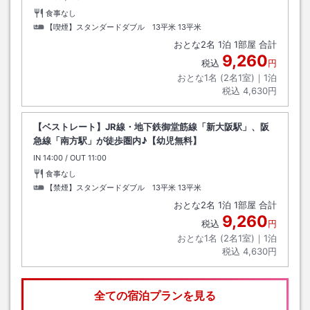
食事なし
【喫煙】スタンダードダブル 13平米
13平米
おとな
2
名
1
泊
1
部屋 合計
9,260
税込
円
おとな1名 (
2
名1室)｜
1
泊
税込
4,630円
【ベストレート】JR線・地下鉄御堂筋線「新大阪駅」、阪
急線「南方駅」が徒歩圏内♪【幼児無料】
IN
チェックイン
14:00
/ OUT
チェックアウト
11:00
食事なし
【禁煙】スタンダードダブル 13平米
13平米
おとな
2
名
1
泊
1
部屋 合計
9,260
税込
円
おとな1名 (
2
名1室)｜
1
泊
税込
4,630円
全ての宿泊プランを見る