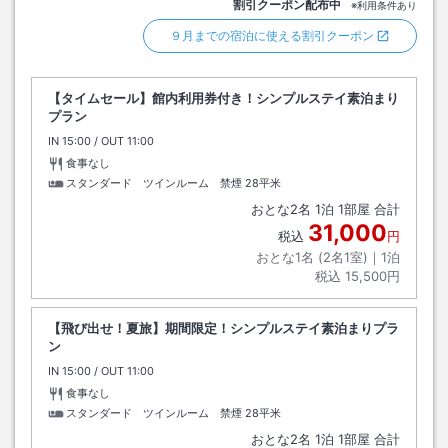
割引クーポン配布中
※利用条件あり
９月までの宿泊に使える割引クーポン
【タイムセール】館内利用券付き！シンプルステイ素泊まり
プラン
IN
チェックイン
15:00
/ OUT
チェックアウト
11:00
食事なし
スタンダード ツインルーム 禁煙
28平米
おとな
2
名
1
泊
1
部屋 合計
31,000
税込
円
おとな1名 (
2
名1室)｜
1
泊
税込
15,500円
【飛び出せ！夏旅】期間限定！シンプルステイ素泊まりプラ
ン
IN
チェックイン
15:00
/ OUT
チェックアウト
11:00
食事なし
スタンダード ツインルーム 禁煙
28平米
おとな
2
名
1
泊
1
部屋 合計