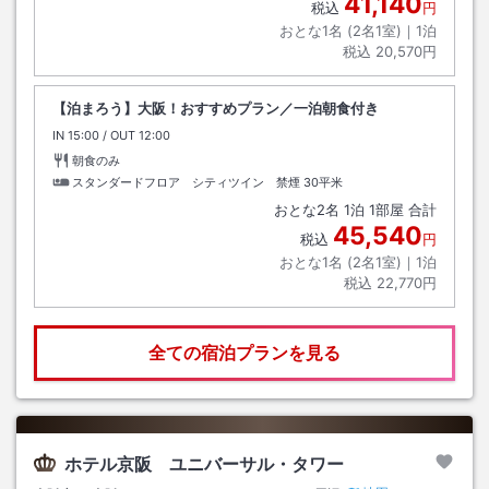
41,140
税込
円
おとな1名 (
2
名1室)｜
1
泊
税込
20,570円
【泊まろう】大阪！おすすめプラン／一泊朝食付き
IN
チェックイン
15:00
/ OUT
チェックアウト
12:00
朝食のみ
スタンダードフロア シティツイン 禁煙
30平米
おとな
2
名
1
泊
1
部屋 合計
45,540
税込
円
おとな1名 (
2
名1室)｜
1
泊
税込
22,770円
全ての宿泊プランを見る
ホテル京阪 ユニバーサル・タワー