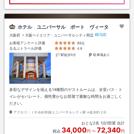
ホテル ユニバーサル ポート ヴィータ
地図
大阪府
大阪ベイエリア・ユニバーサルシティ周辺
お客様アンケート評価
89点
るるぶトラベル評価
4.8
駅徒歩5分
駐車場あり
多彩なデザインを揃える14種類のゲストルームは、全室バス・ト
イレがセパレート。個性豊かなお部屋で素敵な時間をお過ごしく
ださい。
アクセス：
ＪＲゆめ咲線ユニバーサルシティ駅→徒歩約２分
おとな
2
名
1
泊
1
部屋 合計
34,000
72,340
税込
円
〜
円