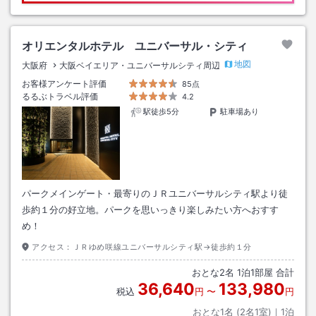
オリエンタルホテル ユニバーサル・シティ
地図
大阪府
大阪ベイエリア・ユニバーサルシティ周辺
お客様アンケート評価
85点
るるぶトラベル評価
4.2
駅徒歩5分
駐車場あり
パークメインゲート・最寄りのＪＲユニバーサルシティ駅より徒
歩約１分の好立地。パークを思いっきり楽しみたい方へおすす
め！
アクセス：
ＪＲゆめ咲線ユニバーサルシティ駅→徒歩約１分
おとな
2
名
1
泊
1
部屋 合計
36,640
133,980
税込
円
〜
円
おとな1名 (
2
名1室)｜
1
泊