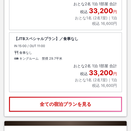
おとな
2
名
1
泊
1
部屋 合計
33,200
税込
円
おとな1名 (
2
名1室)｜
1
泊
税込
16,600円
【JTBスペシャルプラン】／食事なし
IN
チェックイン
15:00
/ OUT
チェックアウト
11:00
食事なし
キングルーム 禁煙
29.7平米
おとな
2
名
1
泊
1
部屋 合計
33,200
税込
円
おとな1名 (
2
名1室)｜
1
泊
税込
16,600円
全ての宿泊プランを見る