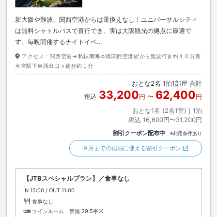
新大阪や難波、関西空港からは乗換えなし！ユニバーサルシティ
は無料シャトルバスで直行でき、実は大阪観光の拠点に最適で
す。毎晩開催するナイトイベ…
アクセス：
関西空港→私鉄南海本線関西空港駅から難波行き約４０分新
今宮駅下車西出口→徒歩約１分
おとな
2
名
1
泊
1
部屋 合計
33,200
62,400
税込
円
〜
円
おとな1名 (
2
名1室)｜
1
泊
税込
16,600円〜31,200円
割引クーポン配布中
※利用条件あり
９月までの宿泊に使える割引クーポン
【JTBスペシャルプラン】／食事なし
IN
チェックイン
15:00
/ OUT
チェックアウト
11:00
食事なし
ツインルーム 禁煙
29.5平米