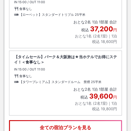
IN
チェックイン
15:00
/ OUT
チェックアウト
11:00
食事なし
【ローベット】スタンダードトリプル
25平米
おとな
2
名
1
泊
1
部屋 合計
37,200
税込
円
おとな1名 (
2
名1室)｜
1
泊
税込
18,600円
【タイムセール】パーク＆大阪旅は★当ホテルでお得にステ
イ！＜食事なし＞
IN
チェックイン
15:00
/ OUT
チェックアウト
11:00
食事なし
【タワープレミアム】スタンダードルーム 禁煙
25平米
おとな
2
名
1
泊
1
部屋 合計
39,600
税込
円
おとな1名 (
2
名1室)｜
1
泊
税込
19,800円
全ての宿泊プランを見る