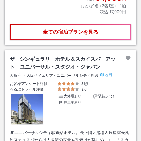
おとな1名 (
2
名1室)｜
1
泊
税込
17,000円
全ての宿泊プランを見る
ザ シンギュラリ ホテル＆スカイスパ アッ
ト ユニバーサル・スタジオ・ジャパン
地図
大阪府
大阪ベイエリア・ユニバーサルシティ周辺
お客様アンケート評価
81点
るるぶトラベル評価
3.6
大浴場あり
駅徒歩5分
駐車場あり
JRユニバーサルシティ駅直結ホテル。最上階大浴場＆展望露天風
呂スカイスパからは大阪湾の夜景や朝焼けが楽しめます。「スカ