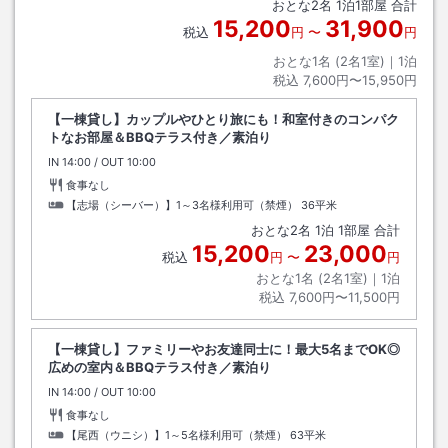
おとな
2
名
1
泊
1
部屋 合計
15,200
31,900
税込
円
〜
円
おとな1名 (
2
名1室)｜
1
泊
税込
7,600円〜15,950円
【一棟貸し】カップルやひとり旅にも！和室付きのコンパク
トなお部屋＆BBQテラス付き／素泊り
IN
チェックイン
14:00
/ OUT
チェックアウト
10:00
食事なし
【志場（シーバー）】1～3名様利用可（禁煙）
36平米
おとな
2
名
1
泊
1
部屋 合計
15,200
23,000
税込
円
〜
円
おとな1名 (
2
名1室)｜
1
泊
税込
7,600円〜11,500円
【一棟貸し】ファミリーやお友達同士に！最大5名までOK◎
広めの室内＆BBQテラス付き／素泊り
IN
チェックイン
14:00
/ OUT
チェックアウト
10:00
食事なし
【尾西（ウニシ）】1～5名様利用可（禁煙）
63平米