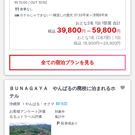
IN
チェックイン
15:00
/ OUT
チェックアウト
10:00
食事なし
ホテルじゃできない一棟貸しの贅沢
37.33平米＋洋間9平米
おとな
2
名
1
泊
1
部屋 合計
39,800
59,800
税込
円
〜
円
おとな1名 (
2
名1室)｜
1
泊
税込
19,900円〜29,900円
全ての宿泊プランを見る
ＢＵＮＡＧＡＹＡ やんばるの廃校に泊まれるホ
テル
地図
沖縄県
やんばる・オクマ
お客様アンケート評価
対象外
るるぶトラベル評価
集計中
駐車場あり