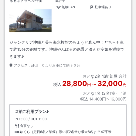
るるぶトラベル評価
集計中
無線LAN
駐車場あり
ジャングリア沖縄と美ら海水族館のちょうど真ん中！どちらも車
で約15分の距離です。沖縄やんばるの絶景と澄んだ空気を満喫で
きます♪
アクセス：
許田ＩＣよりお車にて約３０分
おとな
2
名
1
泊
1
部屋 合計
28,800
32,000
税込
円
〜
円
おとな1名 (
2
名1室)｜
1
泊
税込
14,400円〜16,000円
２泊ご利用プラン♪
IN
チェックイン
15:00
/ OUT
チェックアウト
11:00
食事なし
ゆくら（定員6名／禁煙）添い寝2名含む最大8名まで
47平米