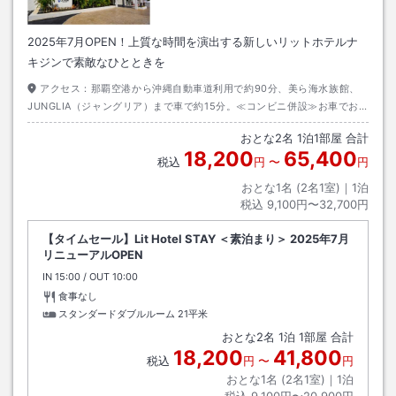
2025年7月OPEN！上質な時間を演出する新しいリットホテルナ
キジンで素敵なひとときを
アクセス：
那覇空港から沖縄自動車道利用で約90分、美ら海水族館、
JUNGLIA（ジャングリア）まで車で約15分。≪コンビニ併設≫お車でお
越しの際は、セブンイレブン側奥のスペース（当ホテル正面から見て右
おとな
2
名
1
泊
1
部屋 合計
側）の駐車場をご利用ください。
18,200
65,400
税込
円
〜
円
おとな1名 (
2
名1室)｜
1
泊
税込
9,100円〜32,700円
【タイムセール】Lit Hotel STAY ＜素泊まり＞ 2025年7月
リニューアルOPEN
IN
チェックイン
15:00
/ OUT
チェックアウト
10:00
食事なし
スタンダードダブルルーム
21平米
おとな
2
名
1
泊
1
部屋 合計
18,200
41,800
税込
円
〜
円
おとな1名 (
2
名1室)｜
1
泊
税込
9,100円〜20,900円