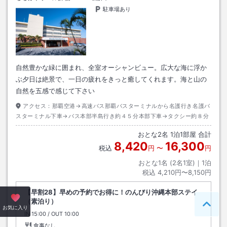
駐車場あり
自然豊かな緑に囲まれ、全室オーシャンビュー。広大な海に浮か
ぶ夕日は絶景で、一日の疲れをきっと癒してくれます。海と山の
自然を五感で感じて下さい
アクセス：
那覇空港→高速バス那覇バスターミナルから名護行き名護バ
スターミナル下車→バス本部半島行き約４５分本部下車→タクシー約８分
おとな
2
名
1
泊
1
部屋 合計
8,420
16,300
税込
円
〜
円
おとな1名 (
2
名1室)｜
1
泊
税込
4,210円〜8,150円
【早割28】早めの予約でお得に！のんびり沖縄本部ステイ
（素泊り）
ペー
お気に入り
IN
チェックイン
15:00
/ OUT
チェックアウト
10:00
食事なし