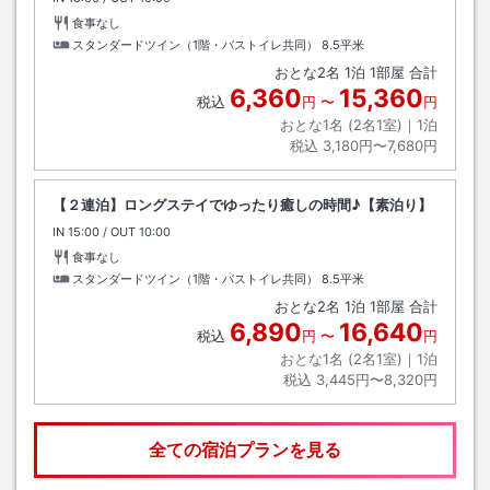
食事なし
スタンダードツイン（1階・バストイレ共同）
8.5平米
おとな
2
名
1
泊
1
部屋 合計
6,360
15,360
税込
円
〜
円
おとな1名 (
2
名1室)｜
1
泊
税込
3,180円〜7,680円
【２連泊】ロングステイでゆったり癒しの時間♪【素泊り】
IN
チェックイン
15:00
/ OUT
チェックアウト
10:00
食事なし
スタンダードツイン（1階・バストイレ共同）
8.5平米
おとな
2
名
1
泊
1
部屋 合計
6,890
16,640
税込
円
〜
円
おとな1名 (
2
名1室)｜
1
泊
税込
3,445円〜8,320円
全ての宿泊プランを見る