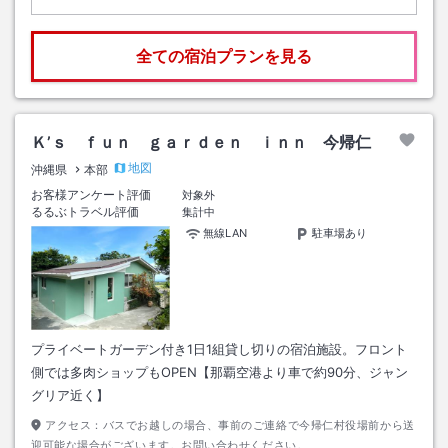
全ての宿泊プランを見る
Ｋ’ｓ ｆｕｎ ｇａｒｄｅｎ ｉｎｎ 今帰仁
地図
沖縄県
本部
お客様アンケート評価
対象外
るるぶトラベル評価
集計中
無線LAN
駐車場あり
プライベートガーデン付き1日1組貸し切りの宿泊施設。フロント
側では多肉ショップもOPEN【那覇空港より車で約90分、ジャン
グリア近く】
アクセス：
バスでお越しの場合、事前のご連絡で今帰仁村役場前から送
迎可能な場合がございます。お問い合わせください。