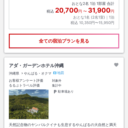
おとな
2
名
1
泊
1
部屋 合計
20,700
31,900
税込
円
〜
円
おとな1名 (
2
名1室)｜
1
泊
税込
10,350円〜15,950円
全ての宿泊プランを見る
アダ・ガーデンホテル沖縄
地図
沖縄県
やんばる・オクマ
お客様アンケート評価
対象外
るるぶトラベル評価
集計中
駐車場あり
天然記念物のヤンバルクイナも生息するやんばるの大自然と満天