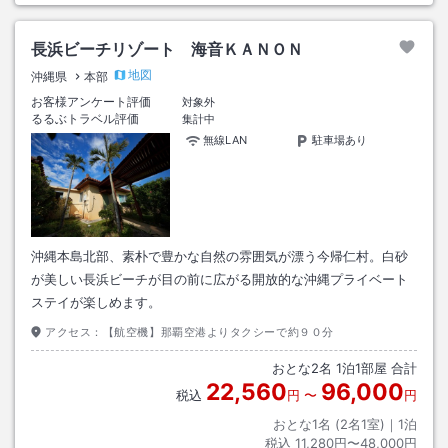
長浜ビーチリゾート 海音ＫＡＮＯＮ
地図
沖縄県
本部
お客様アンケート評価
対象外
るるぶトラベル評価
集計中
無線LAN
駐車場あり
沖縄本島北部、素朴で豊かな自然の雰囲気が漂う今帰仁村。白砂
が美しい長浜ビーチが目の前に広がる開放的な沖縄プライベート
ステイが楽しめます。
アクセス：
【航空機】那覇空港よりタクシーで約９０分
おとな
2
名
1
泊
1
部屋 合計
22,560
96,000
税込
円
〜
円
おとな1名 (
2
名1室)｜
1
泊
税込
11,280円〜48,000円