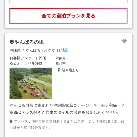
全ての宿泊プランを見る
奥やんばるの里
地図
沖縄県
やんばる・オクマ
お客様アンケート評価
対象外
るるぶトラベル評価
集計中
駐車場あり
やんばる自然に囲まれた沖縄民家風コテージ！キッチン完備・全
室BBQテラス付き☆自由スタイルの滞在をお楽しみください。
アクセス：
沖縄自動車道那覇ＩＣまたは名護ＩＣより国道58号線 辺
土岬から車で10分程です。