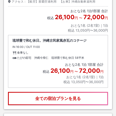
アクセス：
【航空】那覇空港利用 【お車】沖縄自動車道利用
おとな
2
名
1
泊
1
部屋 合計
26,100
72,000
税込
円
〜
円
おとな1名 (
2
名1室)｜
1
泊
税込
13,050円〜36,000円
琉球畳で和む休日。沖縄古民家風赤瓦のコテージ
IN
チェックイン
16:00
/ OUT
チェックアウト
11:00
食事なし
たびの邸宅 沖縄今帰仁 琉球畳で和む休日
58平米
おとな
2
名
1
泊
1
部屋 合計
26,100
72,000
税込
円
〜
円
おとな1名 (
2
名1室)｜
1
泊
税込
13,050円〜36,000円
全ての宿泊プランを見る