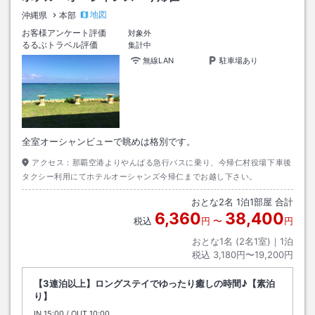
地図
沖縄県
本部
お客様アンケート評価
対象外
るるぶトラベル評価
集計中
無線LAN
駐車場あり
全室オーシャンビューで眺めは格別です。
アクセス：
那覇空港よりやんばる急行バスに乗り、今帰仁村役場下車後
タクシー利用にてホテルオーシャンズ今帰仁までお越し下さい。
おとな
2
名
1
泊
1
部屋 合計
6,360
38,400
税込
円
〜
円
おとな1名 (
2
名1室)｜
1
泊
税込
3,180円〜19,200円
【3連泊以上】ロングステイでゆったり癒しの時間♪【素泊
り】
IN
チェックイン
15:00
/ OUT
チェックアウト
10:00