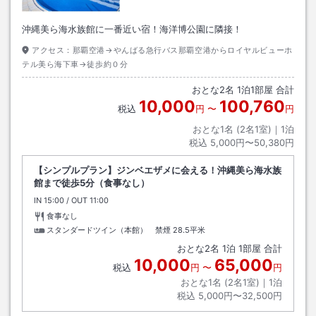
沖縄美ら海水族館に一番近い宿！海洋博公園に隣接！
アクセス：
那覇空港→やんばる急行バス那覇空港からロイヤルビューホ
テル美ら海下車→徒歩約０分
おとな
2
名
1
泊
1
部屋 合計
10,000
100,760
税込
円
〜
円
おとな1名 (
2
名1室)｜
1
泊
税込
5,000円〜50,380円
【シンプルプラン】ジンベエザメに会える！沖縄美ら海水族
館まで徒歩5分（食事なし）
IN
チェックイン
15:00
/ OUT
チェックアウト
11:00
食事なし
スタンダードツイン（本館） 禁煙
28.5平米
おとな
2
名
1
泊
1
部屋 合計
10,000
65,000
税込
円
〜
円
おとな1名 (
2
名1室)｜
1
泊
税込
5,000円〜32,500円