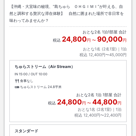
【沖縄・大宜味の秘境、“島ちゅら ＯＨＧＩＭＩ”が叶える、自
然と調和する贅沢な滞在体験】 自然に囲まれた場所で非日常を
味わってみませんか？
おとな
2
名
1
泊
1
部屋 合計
24,800
90,000
税込
円
〜
円
おとな1名 (
2
名1室)｜
1
泊
税込
12,400円〜45,000円
ちゅらストリーム（Air Stream）
IN
チェックイン
15:00
/ OUT
チェックアウト
10:00
食事なし
ちゅらストリーム
24.8平米
おとな
2
名
1
泊
1
部屋 合計
24,800
44,800
税込
円
〜
円
おとな1名 (
2
名1室)｜
1
泊
税込
12,400円〜22,400円
スタンダード