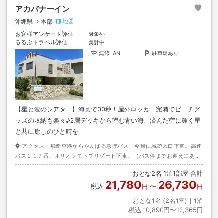
アカバナーイン
地図
沖縄県
本部
お客様アンケート評価
対象外
るるぶトラベル評価
集計中
無線LAN
駐車場あり
【星と波のシアター】海まで30秒！屋外ロッカー完備でビーチグ
ッズの収納も楽々♪2層デッキから望む青い海、済んだ空に輝く星
と共に癒しのひと時を
アクセス：
那覇空港からやんばる急行バス、今帰仁城跡入口下車。高速
バス１１７番、オリオンモトブリゾート下車。（バス停までお迎えにあが
ります。事前にご連絡下さい）
おとな
2
名
1
泊
1
部屋 合計
21,780
26,730
税込
円
〜
円
おとな1名 (
2
名1室)｜
1
泊
税込
10,890円〜13,365円