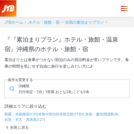
JTBホーム
ホテル・旅館・宿
全国の素泊まりプラン
『『素泊まりプラン』ホテル・旅館・温泉
宿』沖縄県のホテル・旅館・宿
素泊まりとは食事がつかない宿泊のみの宿泊料金が安いプランです。食
事の時間を気にせず自由に旅行を楽しみたい方に♪
条件を変更する
沖縄県
日付未定 - 1泊｜1部屋 おとな2名,こども0名
詳細エリアに絞り込む
那覇・本島南部
(
135
)
本島中部
(
59
)
本島北部
(
119
)
久米島・慶良間諸島
(
9
)
石垣・宮古・西表島
(
127
)
全国 に戻る