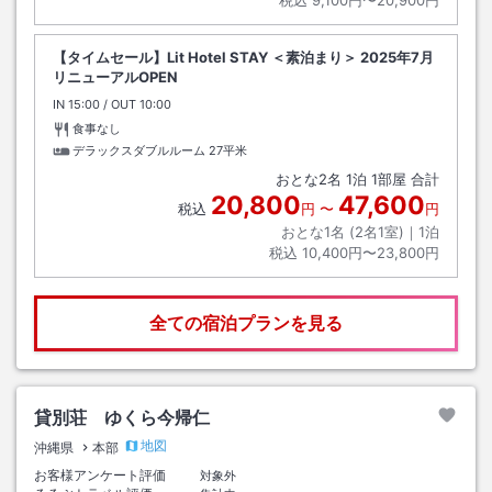
【タイムセール】Lit Hotel STAY ＜素泊まり＞ 2025年7月
リニューアルOPEN
IN
チェックイン
15:00
/ OUT
チェックアウト
10:00
食事なし
デラックスダブルルーム
27平米
おとな
2
名
1
泊
1
部屋 合計
20,800
47,600
税込
円
〜
円
おとな1名 (
2
名1室)｜
1
泊
税込
10,400円〜23,800円
全ての宿泊プランを見る
貸別荘 ゆくら今帰仁
地図
沖縄県
本部
お客様アンケート評価
対象外