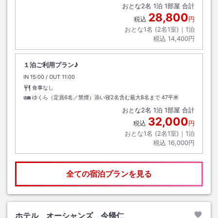
おとな
2
名
1
泊
1
部屋 合計
28,800
税込
円
おとな1名 (
2
名1室)｜
1
泊
税込
14,400円
１泊ご利用プラン♪
IN
チェックイン
15:00
/ OUT
チェックアウト
11:00
食事なし
ゆくら（定員6名／禁煙）添い寝2名含む最大8名まで
47平米
おとな
2
名
1
泊
1
部屋 合計
32,000
税込
円
おとな1名 (
2
名1室)｜
1
泊
税込
16,000円
全ての宿泊プランを見る
ホテル オーシャンズ 今帰仁