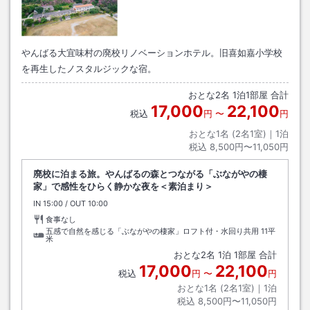
やんばる大宜味村の廃校リノベーションホテル。旧喜如嘉小学校
を再生したノスタルジックな宿。
おとな
2
名
1
泊
1
部屋 合計
17,000
22,100
税込
円
〜
円
おとな1名 (
2
名1室)｜
1
泊
税込
8,500円〜11,050円
廃校に泊まる旅。やんばるの森とつながる「ぶながやの棲
家」で感性をひらく静かな夜を＜素泊まり＞
IN
チェックイン
15:00
/ OUT
チェックアウト
10:00
食事なし
五感で自然を感じる「ぶながやの棲家」ロフト付・水回り共用
11平
米
おとな
2
名
1
泊
1
部屋 合計
17,000
22,100
税込
円
〜
円
おとな1名 (
2
名1室)｜
1
泊
税込
8,500円〜11,050円