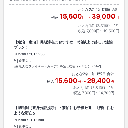
おとな
2
名
1
泊
1
部屋 合計
15,600
39,000
税込
円
〜
円
おとな1名 (
2
名1室)｜
1
泊
税込
7,800円〜19,500円
【連泊・素泊】長期滞在におすすめ！2泊以上で嬉しい連泊
プラン！
IN
チェックイン
15:00
/ OUT
チェックアウト
10:00
食事なし
広大なプライベートガーデンを楽しむ宿（～6名 ）
40平米
おとな
2
名
1
泊
1
部屋 合計
15,600
29,400
税込
円
〜
円
おとな1名 (
2
名1室)｜
1
泊
税込
7,800円〜14,700円
【県民割（要身分証提示）・素泊】お子様歓迎、北部に住む
ような滞在を
IN
チェックイン
15:00
/ OUT
チェックアウト
11:00
食事なし