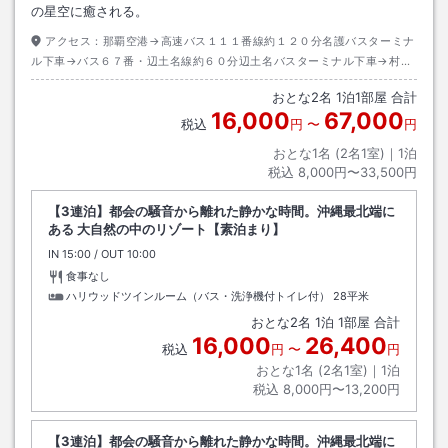
の星空に癒される。
アクセス：
那覇空港→高速バス１１１番線約１２０分名護バスターミナ
ル下車→バス６７番・辺土名線約６０分辺土名バスターミナル下車→村営
バス東線安波行き約３０分安田下車→徒歩約３５分またはタクシー約３分
おとな
2
名
1
泊
1
部屋 合計
16,000
67,000
税込
円
〜
円
おとな1名 (
2
名1室)｜
1
泊
税込
8,000円〜33,500円
【3連泊】都会の騒音から離れた静かな時間。沖縄最北端に
ある 大自然の中のリゾート【素泊まり】
IN
チェックイン
15:00
/ OUT
チェックアウト
10:00
食事なし
ハリウッドツインルーム（バス・洗浄機付トイレ付）
28平米
おとな
2
名
1
泊
1
部屋 合計
16,000
26,400
税込
円
〜
円
おとな1名 (
2
名1室)｜
1
泊
税込
8,000円〜13,200円
【3連泊】都会の騒音から離れた静かな時間。沖縄最北端に