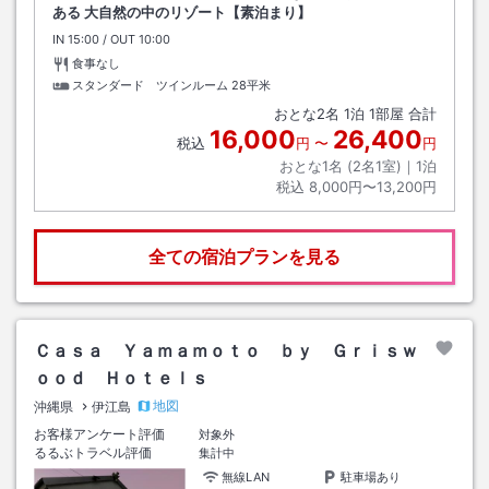
ある 大自然の中のリゾート【素泊まり】
IN
チェックイン
15:00
/ OUT
チェックアウト
10:00
食事なし
スタンダード ツインルーム
28平米
おとな
2
名
1
泊
1
部屋 合計
16,000
26,400
税込
円
〜
円
おとな1名 (
2
名1室)｜
1
泊
税込
8,000円〜13,200円
全ての宿泊プランを見る
Ｃａｓａ Ｙａｍａｍｏｔｏ ｂｙ Ｇｒｉｓｗ
ｏｏｄ Ｈｏｔｅｌｓ
地図
沖縄県
伊江島
お客様アンケート評価
対象外
るるぶトラベル評価
集計中
無線LAN
駐車場あり