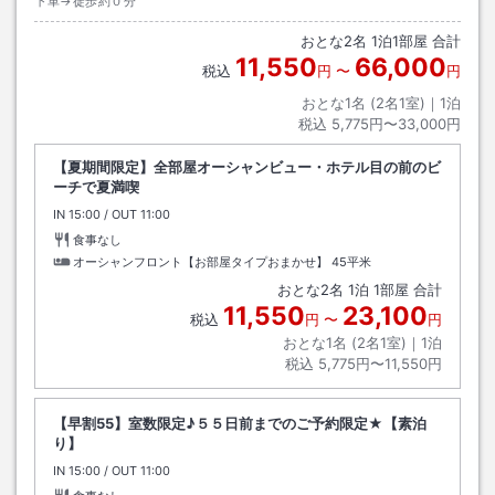
下車→徒歩約０分
おとな
2
名
1
泊
1
部屋 合計
11,550
66,000
税込
円
〜
円
おとな1名 (
2
名1室)｜
1
泊
税込
5,775円〜33,000円
【夏期間限定】全部屋オーシャンビュー・ホテル目の前のビ
ーチで夏満喫
IN
チェックイン
15:00
/ OUT
チェックアウト
11:00
食事なし
オーシャンフロント【お部屋タイプおまかせ】
45平米
おとな
2
名
1
泊
1
部屋 合計
11,550
23,100
税込
円
〜
円
おとな1名 (
2
名1室)｜
1
泊
税込
5,775円〜11,550円
【早割55】室数限定♪５５日前までのご予約限定★【素泊
り】
IN
チェックイン
15:00
/ OUT
チェックアウト
11:00