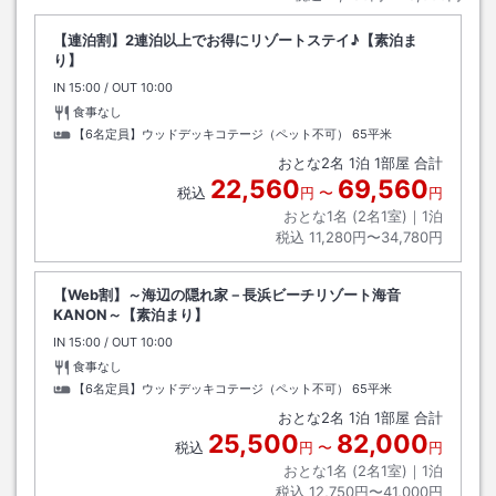
【連泊割】2連泊以上でお得にリゾートステイ♪【素泊ま
り】
IN
チェックイン
15:00
/ OUT
チェックアウト
10:00
食事なし
【6名定員】ウッドデッキコテージ（ペット不可）
65平米
おとな
2
名
1
泊
1
部屋 合計
22,560
69,560
税込
円
〜
円
おとな1名 (
2
名1室)｜
1
泊
税込
11,280円〜34,780円
【Web割】～海辺の隠れ家－長浜ビーチリゾート海音
KANON～【素泊まり】
IN
チェックイン
15:00
/ OUT
チェックアウト
10:00
食事なし
【6名定員】ウッドデッキコテージ（ペット不可）
65平米
おとな
2
名
1
泊
1
部屋 合計
25,500
82,000
税込
円
〜
円
おとな1名 (
2
名1室)｜
1
泊
税込
12,750円〜41,000円