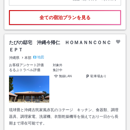
全ての宿泊プランを見る
たびの邸宅 沖縄今帰仁 ＨＯＭＡＮＮＣＯＮＣ
ＥＰＴ
地図
沖縄県
本部
お客様アンケート評価
対象外
るるぶトラベル評価
集計中
無線LAN
駐車場あり
琉球畳と沖縄古民家風赤瓦のコテージ キッチン、食器類、調理
器具、調理家電、洗濯機、衣類乾燥機等を揃えており一日から長
期まで滞在可能です。