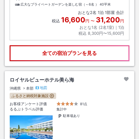
広大なプライベートガーデンを楽しむ宿（～6名 ）
40平米
おとな
2
名
1
泊
1
部屋 合計
16,600
31,200
税込
円
〜
円
おとな1名 (
2
名1室)｜
1
泊
税込
8,300円〜15,600円
全ての宿泊プランを見る
ロイヤルビューホテル美ら海
地図
沖縄県
本部
ふるさと納税対象施設
お客様アンケート評価
81点
るるぶトラベル評価
集計中
駐車場あり