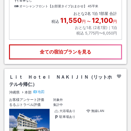
食事なし
オーシャンフロント【お部屋タイプおまかせ】
45平米
おとな
2
名
1
泊
1
部屋 合計
11,550
12,100
税込
円
〜
円
おとな1名 (
2
名1室)｜
1
泊
税込
5,775円〜6,050円
全ての宿泊プランを見る
Ｌｉｔ Ｈｏｔｅｌ ＮＡＫＩＪＩＮ（リットホ
テル今帰仁）
地図
沖縄県
本部
お客様アンケート評価
対象外
るるぶトラベル評価
集計中
大浴場あり
無線LAN
駐車場あり