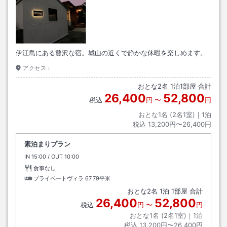
伊江島にある贅沢な宿。城山の近くで静かな休暇を楽しめます。
アクセス：
おとな
2
名
1
泊
1
部屋 合計
26,400
52,800
税込
円
〜
円
おとな1名 (
2
名1室)｜
1
泊
税込
13,200円〜26,400円
素泊まりプラン
IN
チェックイン
15:00
/ OUT
チェックアウト
10:00
食事なし
プライベートヴィラ
67.79平米
おとな
2
名
1
泊
1
部屋 合計
26,400
52,800
税込
円
〜
円
おとな1名 (
2
名1室)｜
1
泊
税込
13,200円〜26,400円