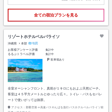
全ての宿泊プランを見る
リゾートホテルベルパライソ
地図
沖縄県
本部
お客様アンケート評価
集計中
るるぶトラベル評価
集計中
駐車場あり
全室オーシャンフロント、真前が１キロにもおよぶ天然ビーチ。
客室は４５平方メートルとゆったり広々。トイレ・バスもセパレ
ートで使いがっては抜群。
アクセス：
那覇空港→高速バスやんばる急行バスホテルベルパライソ前