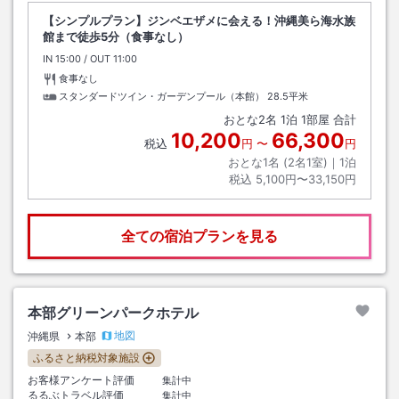
【シンプルプラン】ジンベエザメに会える！沖縄美ら海水族
館まで徒歩5分（食事なし）
IN
チェックイン
15:00
/ OUT
チェックアウト
11:00
食事なし
スタンダードツイン・ガーデンプール（本館）
28.5平米
おとな
2
名
1
泊
1
部屋 合計
10,200
66,300
税込
円
〜
円
おとな1名 (
2
名1室)｜
1
泊
税込
5,100円〜33,150円
全ての宿泊プランを見る
本部グリーンパークホテル
地図
沖縄県
本部
ふるさと納税対象施設
お客様アンケート評価
集計中
るるぶトラベル評価
集計中