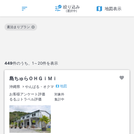
絞り込み
地図表示
(選択中)
素泊まりプラン
この絞り込み条件を解除
449
件のうち、
1～20
件を表示
島ちゅらＯＨＧｉＭｉ
地図
沖縄県
やんばる・オクマ
お客様アンケート評価
対象外
るるぶトラベル評価
集計中