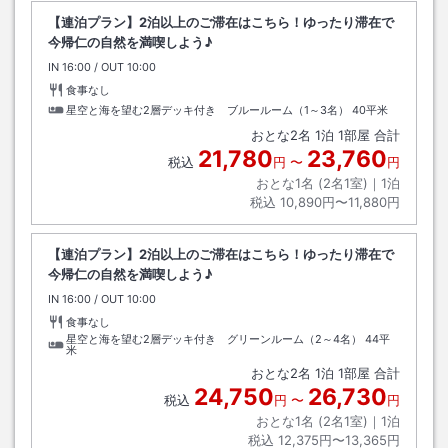
【連泊プラン】2泊以上のご滞在はこちら！ゆったり滞在で
今帰仁の自然を満喫しよう♪
IN
チェックイン
16:00
/ OUT
チェックアウト
10:00
食事なし
星空と海を望む2層デッキ付き ブルールーム（1～3名）
40平米
おとな
2
名
1
泊
1
部屋 合計
21,780
23,760
税込
円
〜
円
おとな1名 (
2
名1室)｜
1
泊
税込
10,890円〜11,880円
【連泊プラン】2泊以上のご滞在はこちら！ゆったり滞在で
今帰仁の自然を満喫しよう♪
IN
チェックイン
16:00
/ OUT
チェックアウト
10:00
食事なし
星空と海を望む2層デッキ付き グリーンルーム（2～4名）
44平
米
おとな
2
名
1
泊
1
部屋 合計
24,750
26,730
税込
円
〜
円
おとな1名 (
2
名1室)｜
1
泊
税込
12,375円〜13,365円