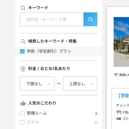
キーワード
検索したキーワード・特集
学割（学生割引）プラン
料金 / おとな1名あたり
無線L
〜
下限なし
上限なし
【学割
人気のこだわり
チェッ
夕食
禁煙ルーム
2
【ス
ツイン
0