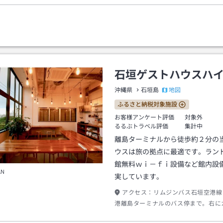
石垣ゲストハウスハ
地図
沖縄県
石垣島
ふるさと納税対象施設
お客様アンケート評価
対象外
るるぶトラベル評価
集計中
離島ターミナルから徒歩約２分の
ウスは旅の拠点に最適です。ラン
館無料ｗｉ－ｆｉ設備など館内設
AN
実しています。
アクセス：
リムジンバス石垣空港線
港離島ターミナルのバス停まで。右に
海沿いの道を道なりに３００ｍ程進む