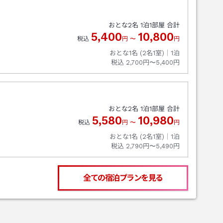
道を右折、
おとな
2
名
1
泊
1
部屋 合計
5,400
10,800
税込
円
〜
円
おとな1名 (
2
名1室)｜
1
泊
税込
2,700円〜5,400円
おとな
2
名
1
泊
1
部屋 合計
5,580
10,980
税込
円
〜
円
おとな1名 (
2
名1室)｜
1
泊
税込
2,790円〜5,490円
全ての宿泊プランを見る