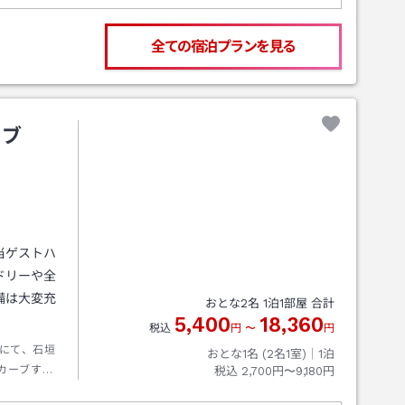
全ての宿泊プランを見る
イブ
当ゲストハ
ドリーや全
備は大変充
おとな
2
名
1
泊
1
部屋 合計
5,400
18,360
税込
円
〜
円
にて、石垣
おとな1名 (
2
名1室)｜
1
泊
カーブする
税込
2,700円〜9,180円
。右側にカ