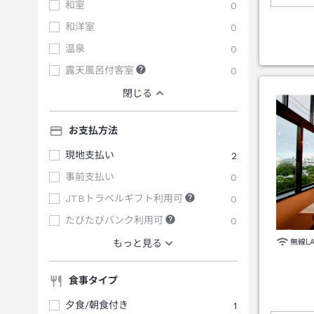
和室
0
和洋室
0
温泉
0
露天風呂付客室
0
閉じる
お支払方法
現地支払い
2
事前支払い
0
JTBトラベルギフト利用可
0
たびたびバンク利用可
0
無線L
もっと見る
食事タイプ
夕食/朝食付き
1