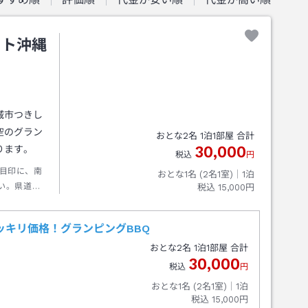
ート沖縄
城市つきし
空のグラン
おとな
2
名
1
泊
1
部屋 合計
30,000
ります。
税込
円
目印に、南
おとな1名 (
2
名1室)｜
1
泊
い。県道８
税込
15,000円
入った所す
ポッキリ価格！グランピングBBQ
おとな
2
名
1
泊
1
部屋 合計
30,000
税込
円
おとな1名 (
2
名1室)｜
1
泊
税込
15,000円