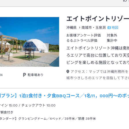
エイトポイントリゾ
地図
沖縄県
南城市・玉泉洞
お客様アンケート評価
対象外
るるぶトラベル評価
集計中
エイトポイントリゾート沖縄は南
ろエリアで高台に位置しており天
ピングを楽しめる施設となってお
アクセス：
マップでは沖縄刑務所を
AN
駐車場あり
城市つきしろのエリアを目指して下さ
６号線のニライカナイへの道から左に
ぐになります。
プラン】1泊2食付き・夕食BBQコース／1名11，000円～の
クイン
15:00
/ チェックアウト
10:00
/朝食付き
タンダード】グランピングドーム／4ベッド／39平米／禁煙
39平米