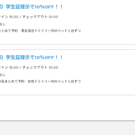
ラオケ”ねいろ”が見えたらすぐ横の細
》学生証提示で10％OFF！！
突き当たりの階段で３階まで。
クイン
15:00
/ チェックアウト
10:00
なし
まとめて予約 男女混合ドミトリー内のベッド１台ずつ
》学生証提示で10％OFF！！
クイン
15:00
/ チェックアウト
10:00
なし
2名まとめて予約 女性ドミトリー内のベッド１台ずつ