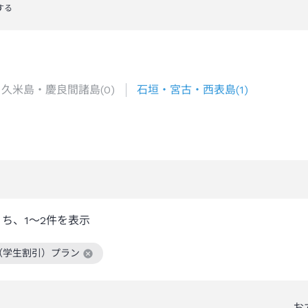
する
久米島・慶良間諸島
(
0
)
石垣・宮古・西表島
(
1
)
うち、
1～2
件を表示
（学生割引）プラン
絞り込み条件を解除
お