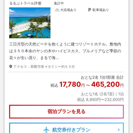
るるぶトラベル評価
集計中
大浴場あり
駐車場あり
三日月型の天然ビーチを抱くように建つリゾートホテル。敷地内
は３５０本余のヤシの木やハイビスカス、プルメリアなど季節の
花々が生い茂り、まるで海…
アクセス：
那覇空港→タクシー約５０分
おとな
2
名
1
泊
1
部屋 合計
17,780
465,200
税込
円
〜
円
おとな1名 (
2
名1室)｜
1
泊
税込
8,890円〜232,600円
宿泊プランを見る
航空券
付きプラン