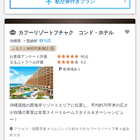
航空券
付きプラン
カフーリゾートフチャク コンド・ホテル
地図
沖縄県
恩納村
ふるさと納税対象施設
お客様アンケート評価
90点
るるぶトラベル評価
4.2
駐車場あり
沖縄屈指の西海岸リゾートエリアに位置し、平均約70平米の広さ
が自慢の客室は全室スイートルームスタイル＆オーシャンビュ
ー！
アクセス：
那覇空港→リムジンバス約８０分カフーリゾート下車→徒歩
約０分