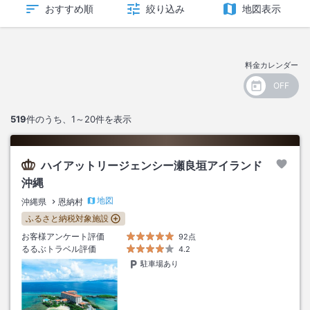
おすすめ順
絞り込み
地図表示
料金カレンダー
519
件のうち、
1～20
件を表示
ハイアットリージェンシー瀬良垣アイランド
沖縄
地図
沖縄県
恩納村
ふるさと納税対象施設
お客様アンケート評価
92点
るるぶトラベル評価
4.2
駐車場あり