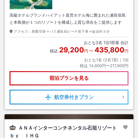
高級ホテルブランドハイアット直営ホテル海に囲まれた瀬良垣島
と本島側が１つのリゾートを構成し上質な滞在をご提供します
アクセス：
那覇空港→バス瀬良垣ビーチ前下車→徒歩約５分
おとな
2
名
1
泊
1
部屋 合計
29,200
435,800
税込
円
〜
円
おとな1名 (
2
名1室)｜
1
泊
税込
14,600円〜217,900円
宿泊プランを見る
航空券
付きプラン
ＡＮＡインターコンチネンタル石垣リゾート
ｂｙ ＩＨＧ