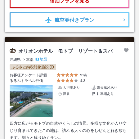
宿泊プランを見る
航空券
付きプラン
オリオンホテル モトブ リゾート＆スパ
地図
沖縄県
本部
ふるさと納税対象施設
お客様アンケート評価
91点
るるぶトラベル評価
4.3
大浴場あり
露天風呂あり
温泉
駐車場あり
四方に広がるモトブの自然やくらしの情景。多様な文化が入り交
じり育まれてきたこの地は、訪れる人々の心をしぜんと解き放ち
ます。刻々と移りゆくサン…