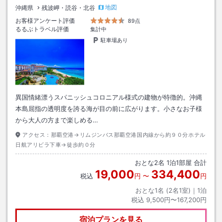
地図
沖縄県
残波岬・読谷・北谷
お客様アンケート評価
89点
るるぶトラベル評価
集計中
駐車場あり
異国情緒漂うスパニッシュコロニアル様式の建物が特徴的。沖縄
本島屈指の透明度を誇る海が目の前に広がります。小さなお子様
から大人の方まで楽しめる…
アクセス：
那覇空港→リムジンバス那覇空港国内線から約９０分ホテル
日航アリビラ下車→徒歩約０分
おとな
2
名
1
泊
1
部屋 合計
19,000
334,400
税込
円
〜
円
おとな1名 (
2
名1室)｜
1
泊
税込
9,500円〜167,200円
宿泊プランを見る