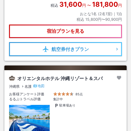
31,600
181,800
税込
円
〜
円
おとな1名 (
2
名1室)｜
1
泊
税込
15,800円〜90,900円
宿泊プランを見る
航空券
付きプラン
オリエンタルホテル 沖縄リゾート＆スパ
地図
沖縄県
名護
お客様アンケート評価
85点
るるぶトラベル評価
集計中
駐車場あり