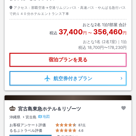
アクセス：
那覇空港→空港リムジンバス・高速バス・やんばる急行バス
で約１４０分ホテルエントランス下車
おとな
2
名
1
泊
1
部屋 合計
37,400
356,460
税込
円
〜
円
おとな1名 (
2
名1室)｜
1
泊
税込
18,700円〜178,230円
宿泊プランを見る
航空券
付きプラン
宮古島東急ホテル＆リゾーツ
地図
沖縄県
宮古島
お客様アンケート評価
87点
るるぶトラベル評価
4.6