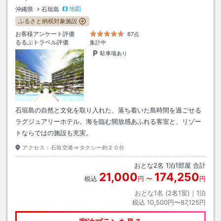
地図
沖縄県
石垣島
ふるさと納税対象施設
お客様アンケート評価
87点
るるぶトラベル評価
集計中
駐車場あり
石垣島の自然と文化を取り入れた、落ち着いた島時間を過ごせる
ラグジュアリーホテル。海を臨む開放感あふれる客室と、リゾー
トならではの施設も充実。
アクセス：
石垣空港→タクシー約２０分
おとな
2
名
1
泊
1
部屋 合計
21,000
174,250
税込
円
〜
円
おとな1名 (
2
名1室)｜
1
泊
税込
10,500円〜87,125円