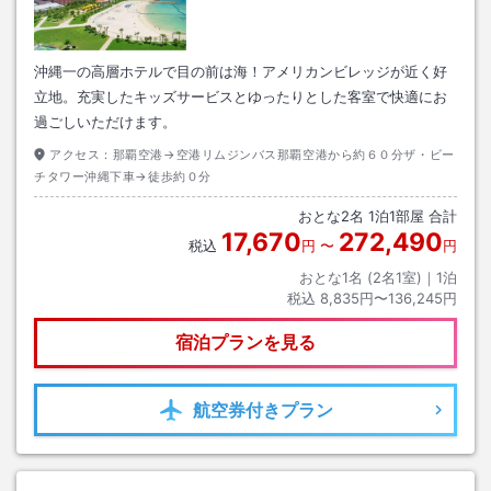
沖縄一の高層ホテルで目の前は海！アメリカンビレッジが近く好
立地。充実したキッズサービスとゆったりとした客室で快適にお
過ごしいただけます。
アクセス：
那覇空港→空港リムジンバス那覇空港から約６０分ザ・ビー
チタワー沖縄下車→徒歩約０分
おとな
2
名
1
泊
1
部屋 合計
17,670
272,490
税込
円
〜
円
おとな1名 (
2
名1室)｜
1
泊
税込
8,835円〜136,245円
宿泊プランを見る
航空券
付きプラン