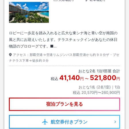
ロビーに一歩足を踏み入れると広大な東シナ海と青い空が南国の
風と共にお迎えいたします。テラスチェックインがあなたの休日
物語のプロローグです。■…
アクセス：
那覇空港→空港リムジンバス那覇空港から約９０分ザ・ブセ
ナテラス下車→徒歩約０分
おとな
2
名
1
泊
1
部屋 合計
41,140
521,800
税込
円
〜
円
おとな1名 (
2
名1室)｜
1
泊
税込
20,570円〜260,900円
宿泊プランを見る
航空券
付きプラン