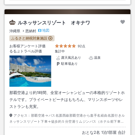
ルネッサンスリゾート オキナワ
地図
沖縄県
恩納村
ふるさと納税対象施設
お客様アンケート評価
92点
るるぶトラベル評価
集計中
露天風呂あり
温泉
駐車場あり
那覇空港より約1時間、全室オーシャンビューの本格的リゾートホ
テルです。プライベートビーチはもちろん、マリンスポーツやレ
ストランも充実。
アクセス：
那覇空港→バス名護西線那覇空港から嘉手名経由名護行きル
ネッサンスリゾート下車→徒歩約５分空港リムジンバス（ホテル前下車）
／沖縄エアポートシャトル
おとな
2
名
1
泊
1
部屋 合計