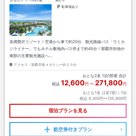
集計中
駐車場あり
糸満贅沢リゾート！空港から車で約20分、観光路線バス「ウミカ
ジライナー」でもホテル敷地内バス停まで約45分！那覇市街地や
南部の主要観光施設へ…
アクセス：
那覇空港→タクシー約２０分
おとな
2
名
1
泊
1
部屋 合計
12,600
271,800
税込
円
〜
円
おとな1名 (
2
名1室)｜
1
泊
税込
6,300円〜135,900円
宿泊プランを見る
航空券
付きプラン