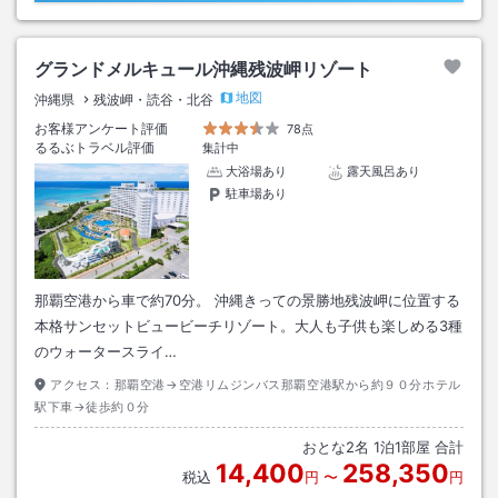
グランドメルキュール沖縄残波岬リゾート
地図
沖縄県
残波岬・読谷・北谷
お客様アンケート評価
78点
るるぶトラベル評価
集計中
大浴場あり
露天風呂あり
駐車場あり
那覇空港から車で約70分。 沖縄きっての景勝地残波岬に位置する
本格サンセットビュービーチリゾート。大人も子供も楽しめる3種
のウォータースライ…
アクセス：
那覇空港→空港リムジンバス那覇空港駅から約９０分ホテル
駅下車→徒歩約０分
おとな
2
名
1
泊
1
部屋 合計
14,400
258,350
税込
円
〜
円