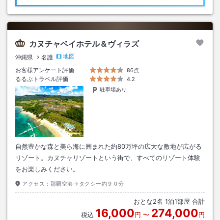
カヌチャベイホテル＆ヴィラズ
地図
沖縄県
名護
お客様アンケート評価
86点
るるぶトラベル評価
4.2
駐車場あり
自然豊かな森と美ら海に囲まれた約80万坪の広大な敷地が広がる
リゾート。カヌチャリゾートという街で、すべてのリゾート体験
をお楽しみください。
アクセス：
那覇空港→タクシー約９０分
おとな
2
名
1
泊
1
部屋 合計
16,000
274,000
税込
円
〜
円