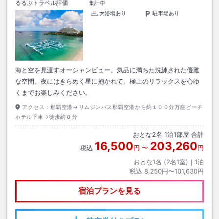
るるぶトラベル評価
集計中
大浴場あり
駐車場あり
海と空を見渡すオーシャンビュー。気品に満ちた洗練された優雅
な空間。夜にはきらめく星に抱かれて。極上のリラックスを心ゆ
くまでお楽しみください。
アクセス：
那覇空港→リムジンバス那覇空港から約１００分万座ビーチ
ホテル下車→徒歩約０分
おとな
2
名
1
泊
1
部屋 合計
16,500
203,260
税込
円
〜
円
おとな1名 (
2
名1室)｜
1
泊
税込
8,250円〜101,630円
宿泊プランを見る