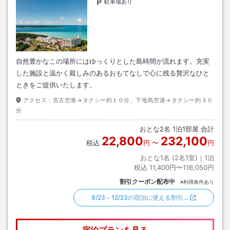
駐車場あり
自然豊かなこの場所にはゆっくりとした島時間が流れます。充実
した施設と温かく親しみのあるおもてなしで心に残る贅沢なひと
ときをご提供いたします。
アクセス：
宮古空港→タクシー約１０分、下地島空港→タクシー約３０
分
おとな
2
名
1
泊
1
部屋 合計
22,800
232,100
税込
円
〜
円
おとな1名 (
2
名1室)｜
1
泊
税込
11,400円〜116,050円
割引クーポン配布中
※利用条件あり
9/23～12/23の宿泊に使える割引…
宿泊プランを見る