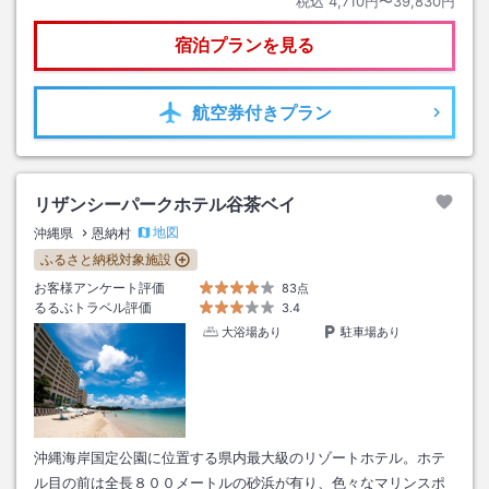
税込
4,710円〜39,830円
宿泊プランを見る
航空券
付きプラン
リザンシーパークホテル谷茶ベイ
地図
沖縄県
恩納村
ふるさと納税対象施設
お客様アンケート評価
83点
るるぶトラベル評価
3.4
大浴場あり
駐車場あり
沖縄海岸国定公園に位置する県内最大級のリゾートホテル。ホテ
ル目の前は全長８００メートルの砂浜が有り、色々なマリンスポ