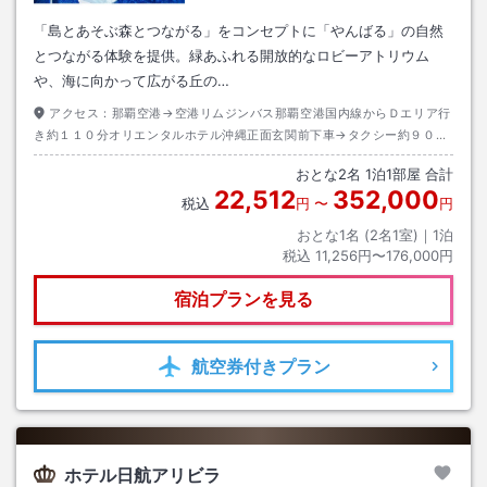
「島とあそぶ森とつながる」をコンセプトに「やんばる」の自然
とつながる体験を提供。緑あふれる開放的なロビーアトリウム
や、海に向かって広がる丘の…
アクセス：
那覇空港→空港リムジンバス那覇空港国内線からＤエリア行
き約１１０分オリエンタルホテル沖縄正面玄関前下車→タクシー約９０分
沖縄エアポートシャトルかりゆしビーチ下車（送迎あり）到着後にホテル
おとな
2
名
1
泊
1
部屋 合計
連絡要
22,512
352,000
税込
円
〜
円
おとな1名 (
2
名1室)｜
1
泊
税込
11,256円〜176,000円
宿泊プランを見る
航空券
付きプラン
ホテル日航アリビラ