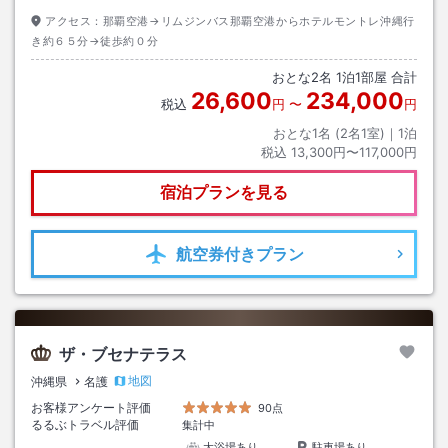
アクセス：
那覇空港→リムジンバス那覇空港からホテルモントレ沖縄行
き約６５分→徒歩約０分
おとな
2
名
1
泊
1
部屋 合計
26,600
234,000
税込
円
〜
円
おとな1名 (
2
名1室)｜
1
泊
税込
13,300円〜117,000円
宿泊プランを見る
航空券
付きプラン
ザ・ブセナテラス
地図
沖縄県
名護
お客様アンケート評価
90点
るるぶトラベル評価
集計中
大浴場あり
駐車場あり