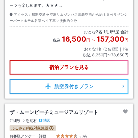
ーツも楽しめます。★☆★…
アクセス：
那覇空港→空港リムジンバス那覇空港から約８０分リザンシ
ーパークホテル谷茶ベイ下車→徒歩約０分
おとな
2
名
1
泊
1
部屋 合計
16,500
157,300
税込
円
〜
円
おとな1名 (
2
名1室)｜
1
泊
税込
8,250円〜78,650円
宿泊プランを見る
航空券
付きプラン
ザ・ムーンビーチミュージアムリゾート
地図
沖縄県
恩納村
ふるさと納税対象施設
お客様アンケート評価
86点