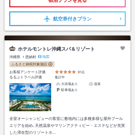
航空券
付きプラン
ホテルモントレ沖縄スパ＆リゾート
地図
沖縄県
恩納村
ふるさと納税対象施設
お客様アンケート評価
91点
るるぶトラベル評価
集計中
大浴場あり
温泉
駐車場あり
全室オーシャンビューの客室に敷地内には多種多様な屋外プール
エリアを始め､天然温泉やマリンアクティビー・エステなどが充実
した滞在型のリゾートホ…