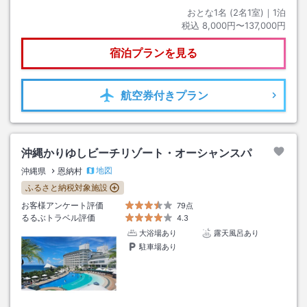
おとな1名 (
2
名1室)｜
1
泊
税込
8,000円〜137,000円
宿泊プランを見る
航空券
付きプラン
沖縄かりゆしビーチリゾート・オーシャンスパ
地図
沖縄県
恩納村
ふるさと納税対象施設
お客様アンケート評価
79点
るるぶトラベル評価
4.3
大浴場あり
露天風呂あり
駐車場あり