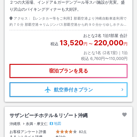
２つの大浴場、インドア＆ガーデンプール等スパ施設が充実。盛
り沢山のバイキングディナーも大好評。
アクセス：
【レンタカー等をご利用】那覇空港より沖縄自動車道利用で
約７０分 那覇空港→リムジンバス那覇空港から約９０分かりゆしホテル下
車→徒歩約０分 【沖縄エアポートシャトル】那覇空港→約１１０分・かり
おとな
2
名
1
泊
1
部屋 合計
ゆしビーチ下車ホテルまで送迎あり
13,520
220,000
税込
円
〜
円
おとな1名 (
2
名1室)｜
1
泊
税込
6,760円〜110,000円
宿泊プランを見る
航空券
付きプラン
サザンビーチホテル＆リゾート沖縄
地図
沖縄県
糸満・摩文仁
お客様アンケート評価
82点
るるぶトラベル評価