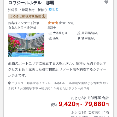
ロワジールホテル 那覇
地図
沖縄県
那覇市街・新都心
ふるさと納税対象施設
お客様アンケート評価
72点
るるぶトラベル評価
集計中
大浴場あり
露天風呂あり
温泉
駐車場あり
那覇のポートエリアに位置する大型ホテル。空港から約７分とア
クセスも良く充実した都市機能とリゾート感を満喫するシティー
ホテルです。
アクセス：
那覇空港→モノレールゆいレール那覇空港駅から首里方面行
き約１１分旭橋駅下車→徒歩約１５分またはタクシー約２分
おとな
2
名
1
泊
1
部屋 合計
9,420
79,660
税込
円
〜
円
おとな1名 (
2
名1室)｜
1
泊