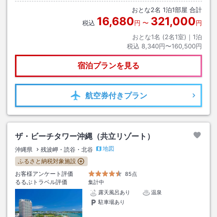
おとな
2
名
1
泊
1
部屋 合計
16,680
321,000
税込
円
〜
円
おとな1名 (
2
名1室)｜
1
泊
税込
8,340円〜160,500円
宿泊プランを見る
航空券
付きプラン
ザ・ビーチタワー沖縄（共立リゾート）
地図
沖縄県
残波岬・読谷・北谷
ふるさと納税対象施設
お客様アンケート評価
85点
るるぶトラベル評価
集計中
露天風呂あり
温泉
駐車場あり