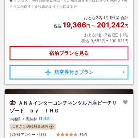
アクセス：
沖縄自動車道許田ＩＣから国道５８号線約６６ｋｍ約６７分
さらに国道４４９号線約２４ｋｍ約２３分
おとな
2
名
1
泊
1
部屋 合計
19,366
201,242
税込
円
〜
円
おとな1名 (
2
名1室)｜
1
泊
税込
9,683円〜100,621円
宿泊プランを見る
航空券
付きプラン
ＡＮＡインターコンチネンタル万座ビーチリ
ゾート ｂｙ ＩＨＧ
地図
沖縄県
恩納村
ふるさと納税対象施設
お客様アンケート評価
83点