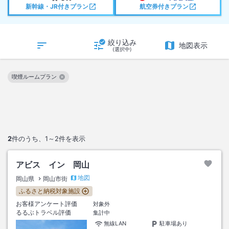
新幹線・JR付きプラン
航空券付きプラン
絞り込み
地図表示
(選択中)
喫煙ルームプラン
この絞り込み条件を解除
2
件のうち、
1～2
件を表示
アビス イン 岡山
地図
岡山県
岡山市街
ふるさと納税対象施設
お客様アンケート評価
対象外
るるぶトラベル評価
集計中
無線LAN
駐車場あり