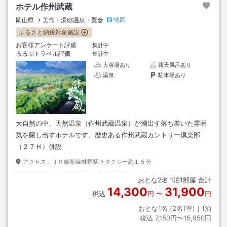
ホテル作州武蔵
地図
岡山県
美作・湯郷温泉・粟倉
ふるさと納税対象施設
お客様アンケート評価
集計中
るるぶトラベル評価
集計中
大浴場あり
露天風呂あり
温泉
駐車場あり
大自然の中、天然温泉（作州武蔵温泉）が湧出す落ち着いた雰囲
気を醸し出すホテルです。歴史ある作州武蔵カントリー倶楽部
（２７Ｈ）併設
アクセス：
ＪＲ姫新線林野駅→タクシー約１５分
おとな
2
名
1
泊
1
部屋 合計
14,300
31,900
税込
円
〜
円
おとな1名 (
2
名1室)｜
1
泊
税込
7,150円〜15,950円