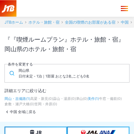
JTBホーム
ホテル・旅館・宿
全国の喫煙のお部屋がある宿
中国
『『喫煙ルームプラン』ホテル・旅館・宿』
岡山県のホテル・旅館・宿
条件を変更する
岡山県
日付未定 - 1泊｜1部屋 おとな2名,こども0名
詳細エリアに絞り込む
岡山・吉備路
(
1
)
高梁・新見
(
0
)
蒜山・湯原
(
0
)
津山
(
0
)
美作
(
1
)
牛窓・備前
(
0
)
倉敷・瀬戸大橋
(
0
)
笠岡・井原
(
0
)
中国 全域に戻る