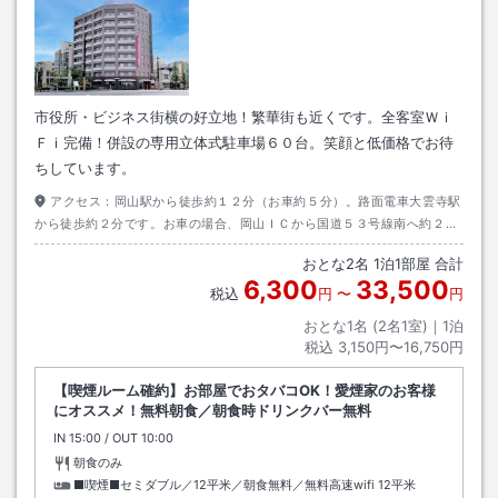
市役所・ビジネス街横の好立地！繁華街も近くです。全客室Ｗｉ
Ｆｉ完備！併設の専用立体式駐車場６０台。笑顔と低価格でお待
ちしています。
アクセス：
岡山駅から徒歩約１２分（お車約５分）。路面電車大雲寺駅
から徒歩約２分です。お車の場合、岡山ＩＣから国道５３号線南へ約２０
分。早島ＩＣから国道２号線で岡山市街へ約３０分とアクセス良好です。
おとな
2
名
1
泊
1
部屋 合計
6,300
33,500
税込
円
〜
円
おとな1名 (
2
名1室)｜
1
泊
税込
3,150円〜16,750円
【喫煙ルーム確約】お部屋でおタバコOK！愛煙家のお客様
にオススメ！無料朝食／朝食時ドリンクバー無料
IN
チェックイン
15:00
/ OUT
チェックアウト
10:00
朝食のみ
■喫煙■セミダブル／12平米／朝食無料／無料高速wifi
12平米