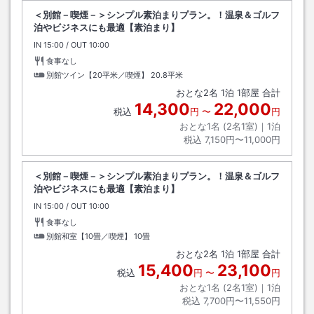
＜別館－喫煙－＞シンプル素泊まりプラン。！温泉＆ゴルフ
泊やビジネスにも最適【素泊まり】
IN
チェックイン
15:00
/ OUT
チェックアウト
10:00
食事なし
別館ツイン【20平米／喫煙】
20.8平米
おとな
2
名
1
泊
1
部屋 合計
14,300
22,000
税込
円
〜
円
おとな1名 (
2
名1室)｜
1
泊
税込
7,150円〜11,000円
＜別館－喫煙－＞シンプル素泊まりプラン。！温泉＆ゴルフ
泊やビジネスにも最適【素泊まり】
IN
チェックイン
15:00
/ OUT
チェックアウト
10:00
食事なし
別館和室【10畳／喫煙】
10畳
おとな
2
名
1
泊
1
部屋 合計
15,400
23,100
税込
円
〜
円
おとな1名 (
2
名1室)｜
1
泊
税込
7,700円〜11,550円