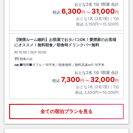
おとな
2
名
1
泊
1
部屋 合計
6,300
31,000
税込
円
〜
円
おとな1名 (
2
名1室)｜
1
泊
税込
3,150円〜15,500円
【喫煙ルーム確約】お部屋でおタバコOK！愛煙家のお客様
にオススメ！無料朝食／朝食時ドリンクバー無料
IN
チェックイン
15:00
/ OUT
チェックアウト
10:00
朝食のみ
■喫煙■ダブル／16平米／朝食無料／無料高速wifi
16平米
おとな
2
名
1
泊
1
部屋 合計
7,300
32,000
税込
円
〜
円
おとな1名 (
2
名1室)｜
1
泊
税込
3,650円〜16,000円
全ての宿泊プランを見る