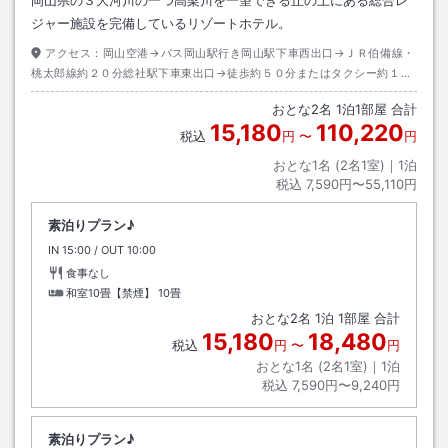
岡山県の３大河川の一つ高梁川を一望できる丘の上にある総合レ
ジャー施設を完備しているリゾートホテル。
アクセス：
岡山空港→バス岡山駅行き岡山駅下車西出口→ＪＲ伯備線・
桃太郎線約２０分総社駅下車東出口→徒歩約５０分またはタクシー約１０
分
おとな
2
名
1
泊
1
部屋 合計
15,180
110,220
税込
円
〜
円
おとな1名 (
2
名1室)｜
1
泊
税込
7,590円〜55,110円
素泊りプラン♪
IN
チェックイン
15:00
/ OUT
チェックアウト
10:00
食事なし
和室10畳【禁煙】
10畳
おとな
2
名
1
泊
1
部屋 合計
15,180
18,480
税込
円
〜
円
おとな1名 (
2
名1室)｜
1
泊
税込
7,590円〜9,240円
素泊りプラン♪