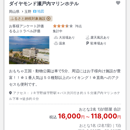
ダイヤモンド瀬戸内マリンホテル
地図
岡山県
玉野
ふるさと納税対象施設
お客様アンケート評価
76点
るるぶトラベル評価
集計中
大浴場あり
露天風呂あり
温泉
駐車場あり
おもちゃ王国・動物公園は車で5分、周辺にはお子様向け施設が豊
富！！☆１番人気は５０種類以上のバイキング！☆直島へのアク
セスも便利です。
アクセス：
ＪＲ宇野線宇野駅→バス渋川行き約１５分瀬戸内マリンホテ
ル下車→徒歩約０分
おとな
2
名
1
泊
1
部屋 合計
16,000
118,000
税込
円
〜
円
おとな1名 (
2
名1室)｜
1
泊