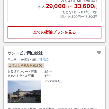
おとな
2
名
1
泊
1
部屋 合計
29,000
33,600
税込
円
〜
円
おとな1名 (
2
名1室)｜
1
泊
税込
14,500円〜16,800円
全ての宿泊プランを見る
サントピア岡山総社
地図
岡山県
吉備路・総社
ふるさと納税対象施設
お客様アンケート評価
集計中
るるぶトラベル評価
集計中
大浴場あり