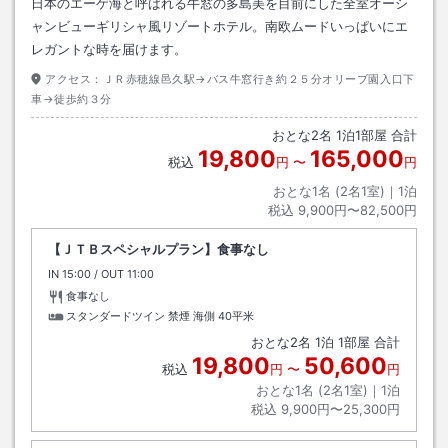
日本のエーゲ海と呼ばれる牛窓の多島美を目前にした全室オーシ
ャンビューギリシャ風リゾートホテル。南欧ムードいっぱいにエ
レガントな時を届けます。
アクセス：
ＪＲ赤穂線邑久駅→バス牛窓行き約２５分オリーブ園入口下
車→徒歩約３分
おとな
2
名
1
泊
1
部屋 合計
19,800
165,000
税込
円
〜
円
おとな1名 (
2
名1室)｜
1
泊
税込
9,900円〜82,500円
【ＪＴＢスペシャルプラン】食事なし
IN
チェックイン
15:00
/ OUT
チェックアウト
11:00
食事なし
スタンダードツイン 禁煙 海側
40平米
おとな
2
名
1
泊
1
部屋 合計
19,800
50,600
税込
円
〜
円
おとな1名 (
2
名1室)｜
1
泊
税込
9,900円〜25,300円