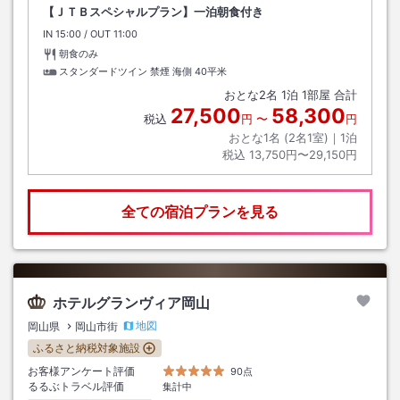
【ＪＴＢスペシャルプラン】一泊朝食付き
IN
チェックイン
15:00
/ OUT
チェックアウト
11:00
朝食のみ
スタンダードツイン 禁煙 海側
40平米
おとな
2
名
1
泊
1
部屋 合計
27,500
58,300
税込
円
〜
円
おとな1名 (
2
名1室)｜
1
泊
税込
13,750円〜29,150円
全ての宿泊プランを見る
ホテルグランヴィア岡山
地図
岡山県
岡山市街
ふるさと納税対象施設
お客様アンケート評価
90点
るるぶトラベル評価
集計中