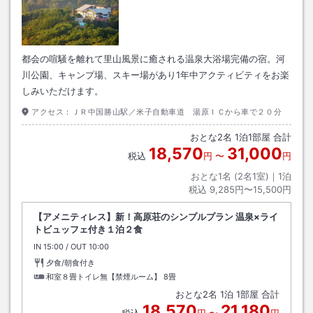
都会の喧騒を離れて里山風景に癒される温泉大浴場完備の宿。河
川公園、キャンプ場、スキー場があり1年中アクティビティをお楽
しみいただけます。
アクセス：
ＪＲ中国勝山駅／米子自動車道 湯原ＩＣから車で２０分
おとな
2
名
1
泊
1
部屋 合計
18,570
31,000
税込
円
〜
円
おとな1名 (
2
名1室)｜
1
泊
税込
9,285円〜15,500円
【アメニティレス】新！高原荘のシンプルプラン 温泉×ライ
トビュッフェ付き１泊２食
IN
チェックイン
15:00
/ OUT
チェックアウト
10:00
夕食/朝食付き
和室８畳トイレ無【禁煙ルーム】
8畳
おとな
2
名
1
泊
1
部屋 合計
18,570
21,180