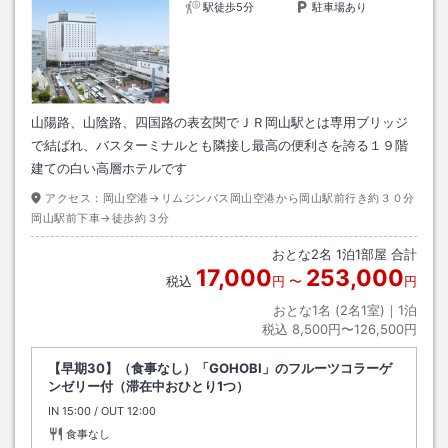
駅徒歩5分
駐車場あり
山陽路、山陰路、四国路の表玄関でＪＲ岡山駅とは専用ブリッジ
で結ばれ、バスターミナルとも隣接し最高の便利さを誇る１９階
建ての白い高層ホテルです
アクセス：
岡山空港→リムジンバス岡山空港から岡山駅前行き約３０分
岡山駅前下車→徒歩約３分
おとな
2
名
1
泊
1
部屋 合計
17,000
253,000
税込
円
〜
円
おとな1名 (
2
名1室)｜
1
泊
税込
8,500円〜126,500円
【早期30】（食事なし）「GOHOBI」のフルーツコラーゲ
ンゼリー付（滞在中おひとり1つ）
IN
チェックイン
15:00
/ OUT
チェックアウト
12:00
食事なし