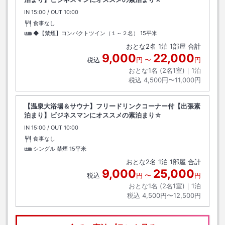
IN
チェックイン
15:00
/ OUT
チェックアウト
10:00
食事なし
◆【禁煙】コンパクトツイン（１～２名）
15平米
おとな
2
名
1
泊
1
部屋 合計
9,000
22,000
税込
円
〜
円
おとな1名 (
2
名1室)｜
1
泊
税込
4,500円〜11,000円
【温泉大浴場＆サウナ】フリードリンクコーナー付【出張素
泊まり】ビジネスマンにオススメの素泊まり☆
IN
チェックイン
15:00
/ OUT
チェックアウト
10:00
食事なし
シングル 禁煙
15平米
おとな
2
名
1
泊
1
部屋 合計
9,000
25,000
税込
円
〜
円
おとな1名 (
2
名1室)｜
1
泊
税込
4,500円〜12,500円