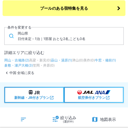
プールのある宿特集を見る
条件を変更する
岡山県
日付未定 - 1泊｜1部屋 おとな2名,こども0名
詳細エリアに絞り込む
岡山・吉備路
(
2
)
高梁・新見
(
0
)
蒜山・湯原
(
1
)
津山
(
0
)
美作
(
0
)
牛窓・備前
(
1
)
倉敷・瀬戸大橋
(
3
)
笠岡・井原
(
0
)
中国 全域に戻る
新幹線・JR付きプラン
航空券付きプラン
絞り込み
地図表示
(選択中)