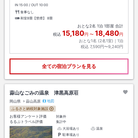
IN
チェックイン
15:00
/ OUT
チェックアウト
10:00
食事なし
和室8畳【禁煙】
8畳
おとな
2
名
1
泊
1
部屋 合計
15,180
18,480
税込
円
〜
円
おとな1名 (
2
名1室)｜
1
泊
税込
7,590円〜9,240円
全ての宿泊プランを見る
蒜山なごみの温泉 津黒高原荘
地図
岡山県
蒜山高原
ふるさと納税対象施設
お客様アンケート評価
対象外
るるぶトラベル評価
集計中
大浴場あり
温泉
駐車場あり