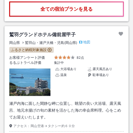
全ての宿泊プランを見る
鷲羽グランドホテル備前屋甲子
地図
岡山県
鷲羽山・瀬戸大橋・児島(岡山県)
ふるさと納税対象施設
お客様アンケート評価
82点
るるぶトラベル評価
集計中
大浴場あり
露天風呂あり
温泉
駐車場あり
瀬戸内海に面した閑静な岬に位置し、眺望の良い大浴場、露天風
呂、地元水揚げの旬の素材を活かした海の幸会席料理。心をこめ
てお迎えいたします。
アクセス：
岡山空港→タクシー約６０分