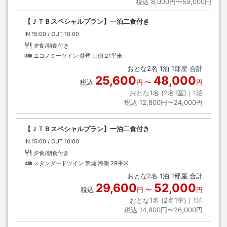
税込
8,000円〜59,000円
【ＪＴＢスペシャルプラン】一泊二食付き
IN
チェックイン
15:00
/ OUT
チェックアウト
10:00
夕食/朝食付き
エコノミーツイン 禁煙 山側
21平米
おとな
2
名
1
泊
1
部屋 合計
25,600
48,000
税込
円
〜
円
おとな1名 (
2
名1室)｜
1
泊
税込
12,800円〜24,000円
【ＪＴＢスペシャルプラン】一泊二食付き
IN
チェックイン
15:00
/ OUT
チェックアウト
10:00
夕食/朝食付き
スタンダードツイン 禁煙 海側
29平米
おとな
2
名
1
泊
1
部屋 合計
29,600
52,000
税込
円
〜
円
おとな1名 (
2
名1室)｜
1
泊
税込
14,800円〜26,000円