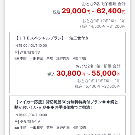
おとな
2
名
1
泊
1
部屋 合計
29,000
62,400
税込
円
〜
円
おとな1名 (
2
名1室)｜
1
泊
税込
14,500円〜31,200円
【ＪＴＢスペシャルプラン】一泊二食付き
IN
チェックイン
15:00
/ OUT
チェックアウト
10:00
夕食/朝食付き
本館 一般和室 禁煙 瀬戸内海 4階
10畳
おとな
2
名
1
泊
1
部屋 合計
30,800
55,000
税込
円
〜
円
おとな1名 (
2
名1室)｜
1
泊
税込
15,400円〜27,500円
【マイカー応援】貸切風呂50分無料特典付プラン◆◆鯛と
蛸がおいしい☆彡◆◆お手頃価格でご宿泊！
IN
チェックイン
15:00
/ OUT
チェックアウト
10:00
夕食/朝食付き
本館 一般和室 禁煙 瀬戸内海 4階
10畳