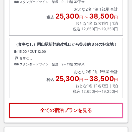
スタンダードツイン 禁煙 9～11階
32平米
おとな
2
名
1
泊
1
部屋 合計
25,300
38,500
税込
円
〜
円
おとな1名 (
2
名1室)｜
1
泊
税込
12,650円〜19,250円
（食事なし）岡山駅新幹線改札口から徒歩約３分の好立地！
IN
チェックイン
15:00
/ OUT
チェックアウト
12:00
食事なし
スタンダードツイン 禁煙 9～11階
32平米
おとな
2
名
1
泊
1
部屋 合計
25,300
38,500
税込
円
〜
円
おとな1名 (
2
名1室)｜
1
泊
税込
12,650円〜19,250円
全ての宿泊プランを見る