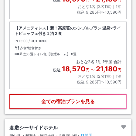
税込
円
〜
円
おとな1名 (
2
名1室)｜
1
泊
税込
9,285円〜10,590円
【アメニティレス】新！高原荘のシンプルプラン 温泉×ライ
トビュッフェ付き１泊２食
IN
チェックイン
15:00
/ OUT
チェックアウト
10:00
夕食/朝食付き
和室８畳トイレ無【喫煙ルーム】
8畳
おとな
2
名
1
泊
1
部屋 合計
18,570
21,180
税込
円
〜
円
おとな1名 (
2
名1室)｜
1
泊
税込
9,285円〜10,590円
全ての宿泊プランを見る
倉敷シーサイドホテル
地図
岡山県
鷲羽山・瀬戸大橋・児島(岡山県)