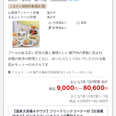
ふるさと納税対象施設
お客様アンケート評価
集計中
るるぶトラベル評価
集計中
大浴場あり
温泉
駐車場あり
プールのある広い芝生の庭と素晴らしい瀬戸内の景観に包まれ、
自慢の和洋の料理とともに、ゆったりとくつろいでいただける親
切がモットーのホテルです
アクセス：
ＪＲ瀬戸大橋線児島駅東出口→タクシー約１０分
おとな
2
名
1
泊
1
部屋 合計
9,000
80,600
税込
円
〜
円
おとな1名 (
2
名1室)｜
1
泊
税込
4,500円〜40,300円
【温泉大浴場＆サウナ】フリードリンクコーナー付【出張素
泊まり】ビジネスマンにオススメの素泊まり☆