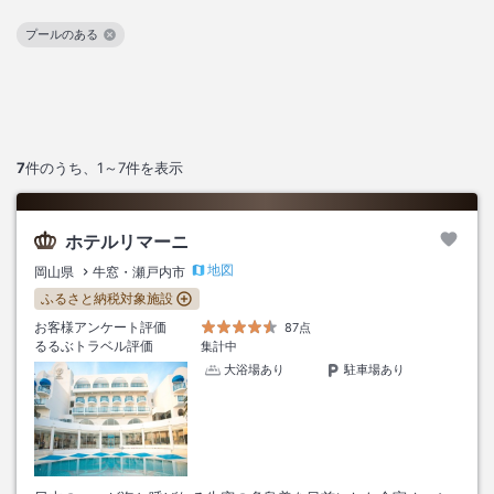
プールのある
この絞り込み条件を解除
7
件のうち、
1～7
件を表示
ホテルリマーニ
地図
岡山県
牛窓・瀬戸内市
ふるさと納税対象施設
お客様アンケート評価
87点
るるぶトラベル評価
集計中
大浴場あり
駐車場あり