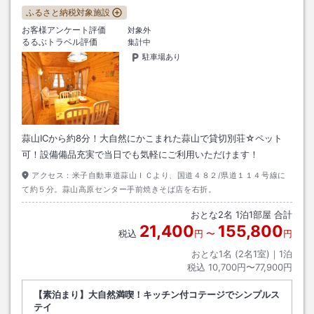
ふるさと納税対象施設
お客様アンケート評価
対象外
るるぶトラベル評価
集計中
駐車場あり
蒜山ICから約8分！大自然にかこまれた蒜山で貸切別荘☆ペット
可！設備備品充実で当日でも気軽にご利用いただけます！
アクセス：
米子自動車道蒜山ＩＣより、国道４８２/県道１１４号線に
て約５分。蒜山高原センター手前焼きそば店を右折。
おとな
2
名
1
泊
1
部屋 合計
21,400
155,800
税込
円
〜
円
おとな1名 (
2
名1室)｜
1
泊
税込
10,700円〜77,900円
【素泊まり】大自然満喫！キッチン付コテージでシンプルス
テイ