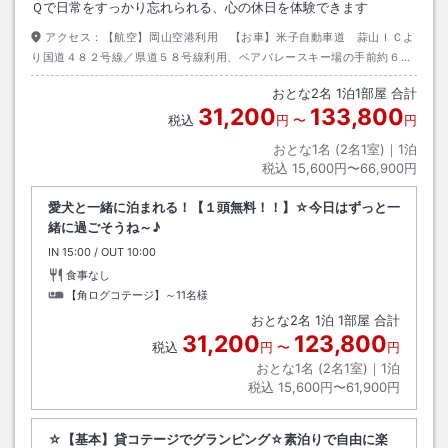
Ｑで日常をすっかり忘れられる、心の休日を体験できます
アクセス：
【航空】岡山空港利用 【お車】米子自動車道 蒜山ＩＣよ
り国道４８２号線／県道５８号線利用、ベアバレースキー場の手前約６０
０ｍを右折。
おとな
2
名
1
泊
1
部屋 合計
31,200
133,800
税込
円
〜
円
おとな1名 (
2
名1室)｜
1
泊
税込
15,600円〜66,900円
愛犬と一緒に泊まれる！【１頭無料！！】☆今日はずっと一
緒に過ごそうね～♪
IN
チェックイン
15:00
/ OUT
チェックアウト
10:00
食事なし
【角ログコテージ】～11名様
おとな
2
名
1
泊
1
部屋 合計
31,200
123,800
税込
円
〜
円
おとな1名 (
2
名1室)｜
1
泊
税込
15,600円〜61,900円
☆【基本】貸コテージでグランピング☆素泊りで自由に楽