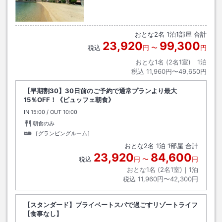
おとな
2
名
1
泊
1
部屋 合計
23,920
99,300
税込
円
〜
円
おとな1名 (
2
名1室)｜
1
泊
税込
11,960円〜49,650円
【早期割30】30日前のご予約で通常プランより最大
15％OFF！《ビュッフェ朝食》
IN
チェックイン
15:00
/ OUT
チェックアウト
10:00
朝食のみ
［グランピングルーム］
おとな
2
名
1
泊
1
部屋 合計
23,920
84,600
税込
円
〜
円
おとな1名 (
2
名1室)｜
1
泊
税込
11,960円〜42,300円
【スタンダード】プライベートスパで過ごすリゾートライフ
【食事なし】