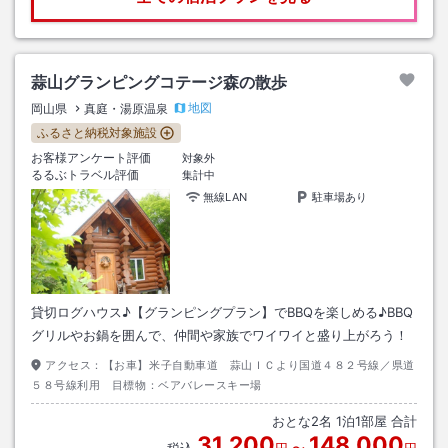
蒜山グランピングコテージ森の散歩
地図
岡山県
真庭・湯原温泉
ふるさと納税対象施設
お客様アンケート評価
対象外
るるぶトラベル評価
集計中
無線LAN
駐車場あり
貸切ログハウス♪【グランピングプラン】でBBQを楽しめる♪BBQ
グリルやお鍋を囲んで、仲間や家族でワイワイと盛り上がろう！
アクセス：
【お車】米子自動車道 蒜山ＩＣより国道４８２号線／県道
５８号線利用 目標物：ベアバレースキー場
おとな
2
名
1
泊
1
部屋 合計
31,200
148,000