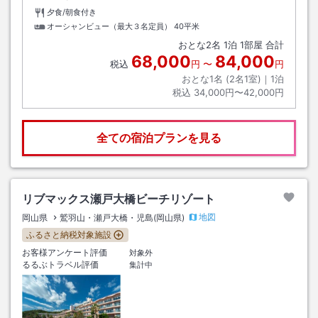
夕食/朝食付き
オーシャンビュー（最大３名定員）
40平米
おとな
2
名
1
泊
1
部屋 合計
68,000
84,000
税込
円
〜
円
おとな1名 (
2
名1室)｜
1
泊
税込
34,000円〜42,000円
全ての宿泊プランを見る
リブマックス瀬戸大橋ビーチリゾート
地図
岡山県
鷲羽山・瀬戸大橋・児島(岡山県)
ふるさと納税対象施設
お客様アンケート評価
対象外
るるぶトラベル評価
集計中