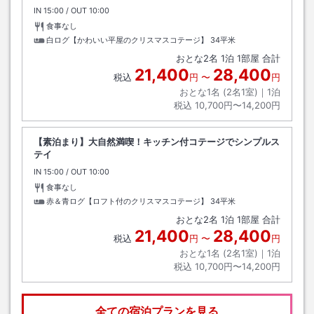
IN
チェックイン
15:00
/ OUT
チェックアウト
10:00
食事なし
白ログ【かわいい平屋のクリスマスコテージ】
34平米
おとな
2
名
1
泊
1
部屋 合計
21,400
28,400
税込
円
〜
円
おとな1名 (
2
名1室)｜
1
泊
税込
10,700円〜14,200円
【素泊まり】大自然満喫！キッチン付コテージでシンプルス
テイ
IN
チェックイン
15:00
/ OUT
チェックアウト
10:00
食事なし
赤＆青ログ【ロフト付のクリスマスコテージ】
34平米
おとな
2
名
1
泊
1
部屋 合計
21,400
28,400
税込
円
〜
円
おとな1名 (
2
名1室)｜
1
泊
税込
10,700円〜14,200円
全ての宿泊プランを見る