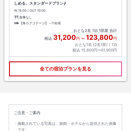
しめる、スタンダードプラン♪
IN
チェックイン
15:00
/ OUT
チェックアウト
10:00
食事なし
【角ログコテージ】～11名様
おとな
2
名
1
泊
1
部屋 合計
31,200
123,800
税込
円
〜
円
おとな1名 (
2
名1室)｜
1
泊
税込
15,600円〜61,900円
全ての宿泊プランを見る
ご注意・ご案内
掲載されている写真は、旅館・ホテルから提供された画像
です。