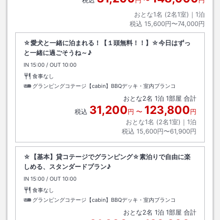
税込
円
〜
円
おとな1名 (
2
名1室)｜
1
泊
税込
15,600円〜74,000円
☆愛犬と一緒に泊まれる！【１頭無料！！】☆今日はずっ
と一緒に過ごそうね～♪
IN
チェックイン
15:00
/ OUT
チェックアウト
10:00
食事なし
グランピングコテージ【cabin】BBQデッキ・室内ブランコ
おとな
2
名
1
泊
1
部屋 合計
31,200
123,800
税込
円
〜
円
おとな1名 (
2
名1室)｜
1
泊
税込
15,600円〜61,900円
☆【基本】貸コテージでグランピング☆素泊りで自由に楽
しめる、スタンダードプラン♪
IN
チェックイン
15:00
/ OUT
チェックアウト
10:00
食事なし
グランピングコテージ【cabin】BBQデッキ・室内ブランコ
おとな
2
名
1
泊
1
部屋 合計