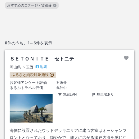
おすすめのコテージ・貸別荘
この絞り込み条件を解除
6
件のうち、
1～6
件を表示
ＳＥＴＯＮＩＴＥ セトニテ
地図
岡山県
玉野
ふるさと納税対象施設
お客様アンケート評価
対象外
るるぶトラベル評価
集計中
無線LAN
駐車場あり
海側に設置されたウッドデッキエリアに建つ客室はオーシャンフ
ロントとなっており、穏やかで、雄大に広がる瀬戸内海を感じな