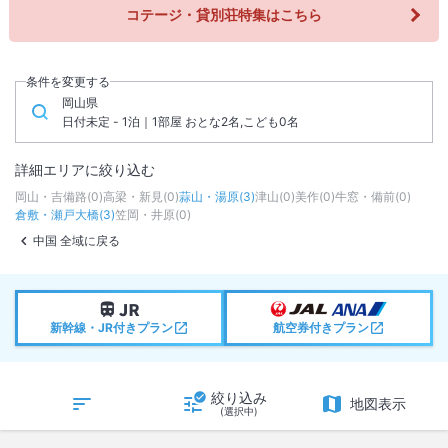
コテージ・貸別荘特集はこちら
条件を変更する
岡山県
日付未定 - 1泊｜1部屋 おとな2名,こども0名
詳細エリアに絞り込む
岡山・吉備路
(
0
)
高梁・新見
(
0
)
蒜山・湯原
(
3
)
津山
(
0
)
美作
(
0
)
牛窓・備前
(
0
)
倉敷・瀬戸大橋
(
3
)
笠岡・井原
(
0
)
中国 全域に戻る
新幹線・JR付きプラン
航空券付きプラン
絞り込み
地図表示
(選択中)