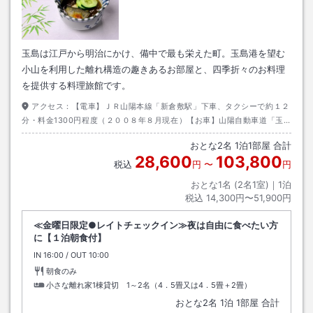
玉島は江戸から明治にかけ、備中で最も栄えた町。玉島港を望む
小山を利用した離れ構造の趣きあるお部屋と、四季折々のお料理
を提供する料理旅館です。
アクセス：
【電車】ＪＲ山陽本線「新倉敷駅」下車、タクシーで約１２
分・料金1300円程度（２００８年８月現在）【お車】山陽自動車道「玉
島ＩＣ」より県道５４号線
おとな
2
名
1
泊
1
部屋 合計
28,600
103,800
税込
円
〜
円
おとな1名 (
2
名1室)｜
1
泊
税込
14,300円〜51,900円
≪金曜日限定●レイトチェックイン≫夜は自由に食べたい方
に【１泊朝食付】
IN
チェックイン
16:00
/ OUT
チェックアウト
10:00
朝食のみ
小さな離れ家1棟貸切 1～2名（4．5畳又は4．5畳＋2畳）
おとな
2
名
1
泊
1
部屋 合計