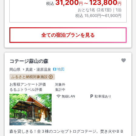
31,200
123,800
税込
円
〜
円
おとな1名 (
2
名1室)｜
1
泊
税込
15,600円〜61,900円
全ての宿泊プランを見る
コテージ蒜山の森
地図
岡山県
真庭・湯原温泉
ふるさと納税対象施設
お客様アンケート評価
対象外
るるぶトラベル評価
集計中
無線LAN
駐車場あり
森を貸しきる！全３棟のコンセプトログコテージ。焚き火やＢＢ