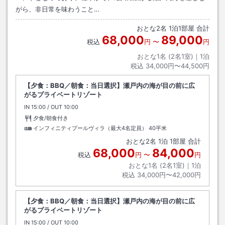
がら、非日常を味わうこと…
おとな
2
名
1
泊
1
部屋 合計
68,000
89,000
税込
円
〜
円
おとな1名 (
2
名1室)｜
1
泊
税込
34,000円〜44,500円
【夕食：BBQ／朝食：当日選択】瀬戸内の海が目の前に広
がるプライベートリゾート
IN
チェックイン
15:00
/ OUT
チェックアウト
10:00
夕食/朝食付き
インフィニティプールヴィラ（最大4名定員）
40平米
おとな
2
名
1
泊
1
部屋 合計
68,000
84,000
税込
円
〜
円
おとな1名 (
2
名1室)｜
1
泊
税込
34,000円〜42,000円
【夕食：BBQ／朝食：当日選択】瀬戸内の海が目の前に広
がるプライベートリゾート
IN
チェックイン
15:00
/ OUT
チェックアウト
10:00