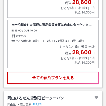
28,600
税込
円
おとな1名 (
2
名1室)｜
1
泊
税込
14,300円
≪一泊朝食付≫気軽に玉島散策◆夜は自由に食べたい方に
IN
チェックイン
16:00
/ OUT
チェックアウト
10:00
朝食のみ
小さな離れ家1棟貸切 1～2名（4．5畳又は4．5畳＋2畳）
おとな
2
名
1
泊
1
部屋 合計
28,600
税込
円
おとな1名 (
2
名1室)｜
1
泊
税込
14,300円
全ての宿泊プランを見る
岡山ひるぜん貸別荘ピーターパン
地図
岡山県
蒜山高原