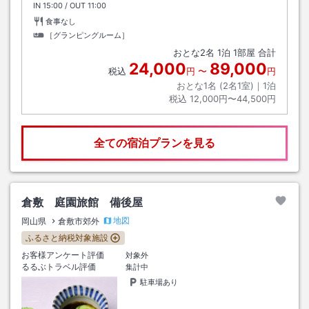
IN
チェックイン
15:00
/ OUT
チェックアウト
11:00
食事なし
［グランピングルーム］
おとな
2
名
1
泊
1
部屋 合計
24,000
89,000
税込
円
〜
円
おとな1名 (
2
名1室)｜
1
泊
税込
12,000円〜44,500円
全ての宿泊プランを見る
倉敷 庭園旅館 備後屋
地図
岡山県
倉敷市郊外
ふるさと納税対象施設
お客様アンケート評価
対象外
るるぶトラベル評価
集計中
駐車場あり