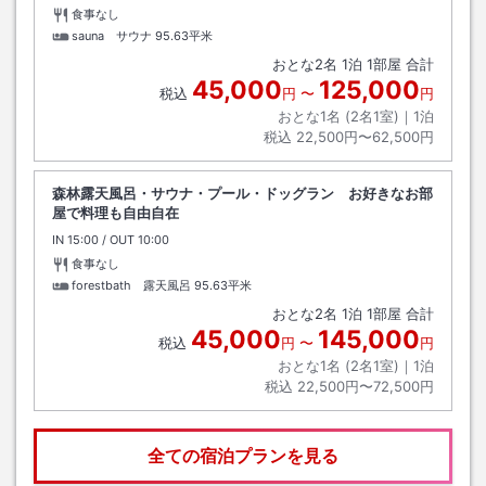
食事なし
sauna サウナ
95.63平米
おとな
2
名
1
泊
1
部屋 合計
45,000
125,000
税込
円
〜
円
おとな1名 (
2
名1室)｜
1
泊
税込
22,500円〜62,500円
森林露天風呂・サウナ・プール・ドッグラン お好きなお部
屋で料理も自由自在
IN
チェックイン
15:00
/ OUT
チェックアウト
10:00
食事なし
forestbath 露天風呂
95.63平米
おとな
2
名
1
泊
1
部屋 合計
45,000
145,000
税込
円
〜
円
おとな1名 (
2
名1室)｜
1
泊
税込
22,500円〜72,500円
全ての宿泊プランを見る