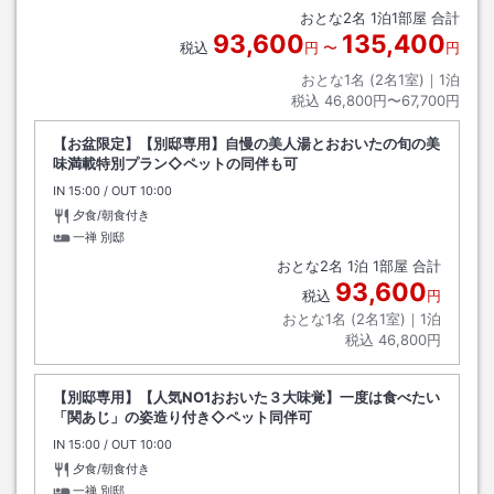
おとな
2
名
1
泊
1
部屋 合計
93,600
135,400
税込
円
〜
円
おとな1名 (
2
名1室)｜
1
泊
税込
46,800円〜67,700円
【お盆限定】【別邸専用】自慢の美人湯とおおいたの旬の美
味満載特別プラン◇ペットの同伴も可
IN
チェックイン
15:00
/ OUT
チェックアウト
10:00
夕食/朝食付き
一禅 別邸
おとな
2
名
1
泊
1
部屋 合計
93,600
税込
円
おとな1名 (
2
名1室)｜
1
泊
税込
46,800円
【別邸専用】【人気NO1おおいた３大味覚】一度は食べたい
「関あじ」の姿造り付き◇ペット同伴可
IN
チェックイン
15:00
/ OUT
チェックアウト
10:00
夕食/朝食付き
一禅 別邸