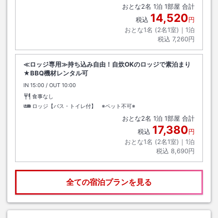
おとな
2
名
1
泊
1
部屋 合計
14,520
税込
円
おとな1名 (
2
名1室)｜
1
泊
税込
7,260円
≪ロッジ専用≫持ち込み自由！自炊OKのロッジで素泊まり
★BBQ機材レンタル可
IN
チェックイン
15:00
/ OUT
チェックアウト
10:00
食事なし
ロッジ【バス・トイレ付】 ※ペット不可※
おとな
2
名
1
泊
1
部屋 合計
17,380
税込
円
おとな1名 (
2
名1室)｜
1
泊
税込
8,690円
全ての宿泊プランを見る