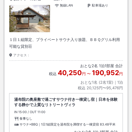
無線LAN
駐車場あり
１日１組限定、プライベートサウナ入り放題、ＢＢＱグリル利用
可能な貸別荘
アクセス：
おとな
2
名
1
泊
1
部屋 合計
40,250
190,952
税込
円
〜
円
おとな1名 (
2
名1室)｜
1
泊
税込
20,125円〜95,476円
湯布院の奥座敷で過ごすサウナ付き一棟貸し宿｜日本を体験
する静かで上質なリトリートヴィラ
IN
チェックイン
15:00
/ OUT
チェックアウト
11:00
食事なし
サウナ×BBQ｜1日1組限定を湯布院を満喫する一棟貸宿
83.48平米
おとな
2
名
1
泊
1
部屋 合計