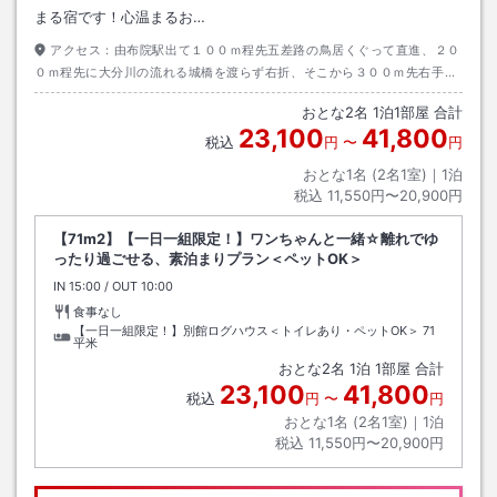
まる宿です！心温まるお…
アクセス：
由布院駅出て１００ｍ程先五差路の鳥居くぐって直進、２０
０ｍ程先に大分川の流れる城橋を渡らず右折、そこから３００ｍ先右手に
ございます。
おとな
2
名
1
泊
1
部屋 合計
23,100
41,800
税込
円
〜
円
おとな1名 (
2
名1室)｜
1
泊
税込
11,550円〜20,900円
【71m2】【一日一組限定！】ワンちゃんと一緒☆離れでゆ
ったり過ごせる、素泊まりプラン＜ペットOK＞
IN
チェックイン
15:00
/ OUT
チェックアウト
10:00
食事なし
【一日一組限定！】別館ログハウス＜トイレあり・ペットOK＞
71
平米
おとな
2
名
1
泊
1
部屋 合計
23,100
41,800
税込
円
〜
円
おとな1名 (
2
名1室)｜
1
泊
税込
11,550円〜20,900円