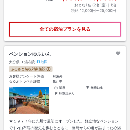
おとな1名 (
2
名1室)｜
1
泊
税込
12,000円〜25,000円
全ての宿泊プランを見る
ペンションゆふいん
地図
大分県
湯布院
ふるさと納税対象施設
お客様アンケート評価
対象外
るるぶトラベル評価
集計中
温泉
無線LAN
駐車場あり
★１９７７年に九州で最初にオープンした、好立地なペンション
です♪由布院の歴史を歩むとともに、当時からの趣が詰まった心温