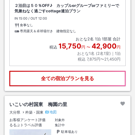
２泊目は５０％OFF♪ カップルorグループorファミリーで
気兼ねなく過ごすcottage連泊プラン
IN
チェックイン
15:00
/ OUT
チェックアウト
12:00
食事なし
専用露天＆卓球場付き 建物指定なし
おとな
2
名
1
泊
1
部屋 合計
15,750
42,900
税込
円
〜
円
おとな1名 (
2
名1室)｜
1
泊
税込
7,875円〜21,450円
全ての宿泊プランを見る
いこいの村国東 梅園の里
地図
大分県
杵築・国東
お客様アンケート評価
対象外
るるぶトラベル評価
集計中
駐車場あり