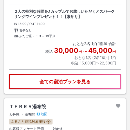
２人の特別な時間を♪カップルでお越しいただくとスパーク
リングワインプレゼント！！【素泊り】
IN
チェックイン
15:00
/ OUT
チェックアウト
11:00
食事なし
ふたご座－Ｅ３－
19平米
おとな
2
名
1
泊
1
部屋 合計
30,000
45,000
税込
円
〜
円
おとな1名 (
2
名1室)｜
1
泊
税込
15,000円〜22,500円
全ての宿泊プランを見る
ＴＥＲＲＡ湯布院
地図
大分県
湯布院
ふるさと納税対象施設
お客様アンケート評価
対象外