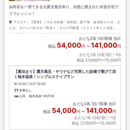
由布岳を一望できる大露天風呂有り。自然に囲まれた木造住宅で
リフレッシュ！
アクセス：
【電車】ＪＲ久大本線「由布院」駅下車 徒歩約２０分 ま
たは タクシー約３分／料金１，０００円程度（２０１１年１１月現
在） 【お車】湯布院Ｉ．Ｃより県道２１６号線へ
おとな
2
名
1
泊
1
部屋 合計
54,000
141,000
税込
円
〜
円
おとな1名 (
2
名1室)｜
1
泊
税込
27,000円〜70,500円
【素泊まり】露天風呂・サウナなど充実した設備で寛げて頂
く柚木温泉！シンプルステイプラン
IN
チェックイン
15:00
/ OUT
チェックアウト
10:00
食事なし
お宿 柚木温泉
195平米
おとな
2
名
1
泊
1
部屋 合計
54,000
141,000
税込
円
〜
円
おとな1名 (
2
名1室)｜
1
泊
税込
27,000円〜70,500円