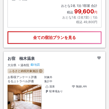
おとな
2
名
1
泊
1
部屋 合計
99,600
税込
円
おとな1名 (
2
名1室)｜
1
泊
税込
49,800円
全ての宿泊プランを見る
お宿 柚木温泉
地図
大分県
湯布院
ふるさと納税対象施設
お客様アンケート評価
対象外
るるぶトラベル評価
集計中
温泉
無線LAN
駐車場あり