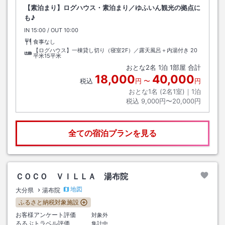
【素泊まり】ログハウス・素泊まり／ゆふいん観光の拠点に
も♪
IN
チェックイン
15:00
/ OUT
チェックアウト
10:00
食事なし
【ログハウス】一棟貸し切り（寝室2F）／露天風呂＋内湯付き
20
平米15平米
おとな
2
名
1
泊
1
部屋 合計
18,000
40,000
税込
円
〜
円
おとな1名 (
2
名1室)｜
1
泊
税込
9,000円〜20,000円
全ての宿泊プランを見る
ＣＯＣＯ ＶＩＬＬＡ 湯布院
地図
大分県
湯布院
ふるさと納税対象施設
お客様アンケート評価
対象外
るるぶトラベル評価
集計中