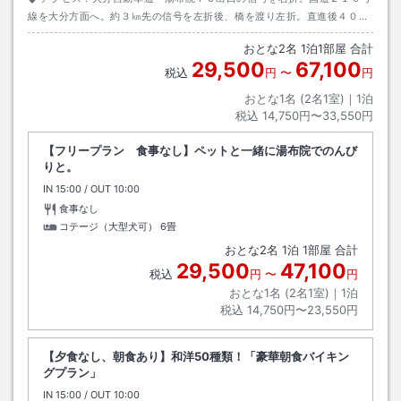
線を大分方面へ。約３㎞先の信号を左折後、橋を渡り左折。直進後４００
ｍ右側
おとな
2
名
1
泊
1
部屋 合計
29,500
67,100
税込
円
〜
円
おとな1名 (
2
名1室)｜
1
泊
税込
14,750円〜33,550円
【フリープラン 食事なし】ペットと一緒に湯布院でのんび
りと。
IN
チェックイン
15:00
/ OUT
チェックアウト
10:00
食事なし
コテージ（大型犬可）
6畳
おとな
2
名
1
泊
1
部屋 合計
29,500
47,100
税込
円
〜
円
おとな1名 (
2
名1室)｜
1
泊
税込
14,750円〜23,550円
【夕食なし、朝食あり】和洋50種類！「豪華朝食バイキン
グプラン」
IN
チェックイン
15:00
/ OUT
チェックアウト
10:00