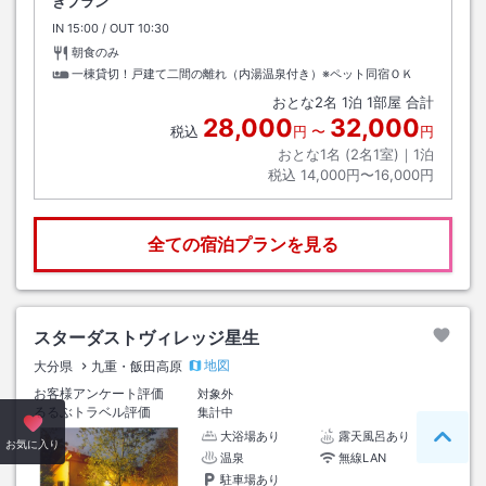
きプラン
IN
チェックイン
15:00
/ OUT
チェックアウト
10:30
朝食のみ
一棟貸切！戸建て二間の離れ（内湯温泉付き）※ペット同宿ＯＫ
おとな
2
名
1
泊
1
部屋 合計
28,000
32,000
税込
円
〜
円
おとな1名 (
2
名1室)｜
1
泊
税込
14,000円〜16,000円
全ての宿泊プランを見る
スターダストヴィレッジ星生
地図
大分県
九重・飯田高原
お客様アンケート評価
対象外
るるぶトラベル評価
集計中
大浴場あり
露天風呂あり
ペー
お気に入り
温泉
無線LAN
駐車場あり