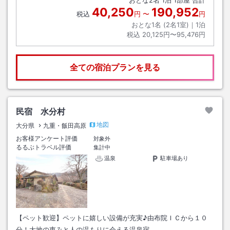
40,250
190,952
税込
円
〜
円
おとな1名 (
2
名1室)｜
1
泊
税込
20,125円〜95,476円
全ての宿泊プランを見る
民宿 水分村
地図
大分県
九重・飯田高原
お客様アンケート評価
対象外
るるぶトラベル評価
集計中
温泉
駐車場あり
【ペット歓迎】ペットに嬉しい設備が充実♪由布院ＩＣから１０
分！大地の恵みと人の温もりに会える温泉宿。