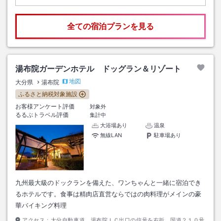
全ての宿泊プランを見る
湯布院ガーデンホテル ドッグラン＆リゾート
地図
大分県
湯布院
ふるさと納税対象施設
お客様アンケート評価
対象外
るるぶトラベル評価
集計中
大浴場あり
温泉
無線LAN
駐車場あり
九州最大級のドックランを備えた、ワンちゃんと一緒に宿泊でき
るホテルです。食事は精肉店直営ならではの肉料理がメインの豪
華バイキング料理
アクセス：
大分自動車道 湯布院ＩＣ出口の信号を右折。国道２１０号