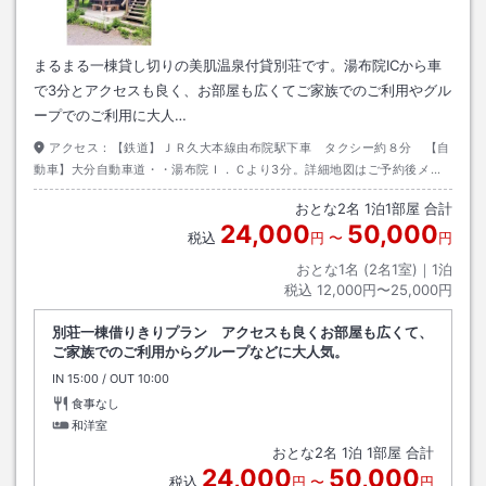
まるまる一棟貸し切りの美肌温泉付貸別荘です。湯布院ICから車
で3分とアクセスも良く、お部屋も広くてご家族でのご利用やグル
ープでのご利用に大人…
アクセス：
【鉄道】ＪＲ久大本線由布院駅下車 タクシー約８分 【自
動車】大分自動車道・・湯布院Ｉ．Ｃより3分。詳細地図はご予約後メー
ルでお知らせいたします
おとな
2
名
1
泊
1
部屋 合計
24,000
50,000
税込
円
〜
円
おとな1名 (
2
名1室)｜
1
泊
税込
12,000円〜25,000円
別荘一棟借りきりプラン アクセスも良くお部屋も広くて、
ご家族でのご利用からグループなどに大人気。
IN
チェックイン
15:00
/ OUT
チェックアウト
10:00
食事なし
和洋室
おとな
2
名
1
泊
1
部屋 合計
24,000
50,000
税込
円
〜
円