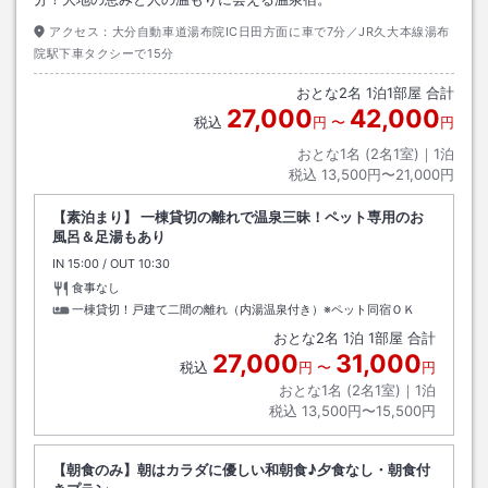
アクセス：
大分自動車道湯布院IC日田方面に車で7分／JR久大本線湯布
院駅下車タクシーで15分
おとな
2
名
1
泊
1
部屋 合計
27,000
42,000
税込
円
〜
円
おとな1名 (
2
名1室)｜
1
泊
税込
13,500円〜21,000円
【素泊まり】 一棟貸切の離れで温泉三昧！ペット専用のお
風呂＆足湯もあり
IN
チェックイン
15:00
/ OUT
チェックアウト
10:30
食事なし
一棟貸切！戸建て二間の離れ（内湯温泉付き）※ペット同宿ＯＫ
おとな
2
名
1
泊
1
部屋 合計
27,000
31,000
税込
円
〜
円
おとな1名 (
2
名1室)｜
1
泊
税込
13,500円〜15,500円
【朝食のみ】朝はカラダに優しい和朝食♪夕食なし・朝食付