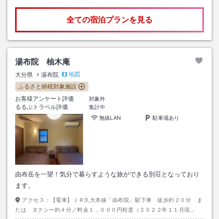
全ての宿泊プランを見る
湯布院 柚木庵
地図
大分県
湯布院
ふるさと納税対象施設
お客様アンケート評価
対象外
るるぶトラベル評価
集計中
無線LAN
駐車場あり
由布岳を一望！気分で暮らすような旅ができる別荘となっており
ます。
アクセス：
【電車】ＪＲ久大本線「由布院」駅下車 徒歩約２０分 ま
たは タクシー約４分／料金１，０００円程度（２０２２年１１月現