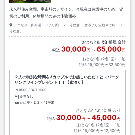
未来型住み空間、宇宙船のデザイン、今現在は建設中のため、貸
切のご利用、体験期間のみの体験価格
アクセス：
由布岳ＩＣより約３～５分程度 ．空港より自動車で約５０
分程度。
おとな
2
名
1
泊
1
部屋 合計
30,000
65,000
税込
円
〜
円
おとな1名 (
2
名1室)｜
1
泊
税込
15,000円〜32,500円
２人の特別な時間を♪カップルでお越しいただくとスパーク
リングワインプレゼント！！【素泊り】
IN
チェックイン
15:00
/ OUT
チェックアウト
11:00
食事なし
かに座－Ｅ３－
19平米
おとな
2
名
1
泊
1
部屋 合計
30,000
45,000
税込
円
〜
円
おとな1名 (
2
名1室)｜
1
泊
税込
15,000円〜22,500円