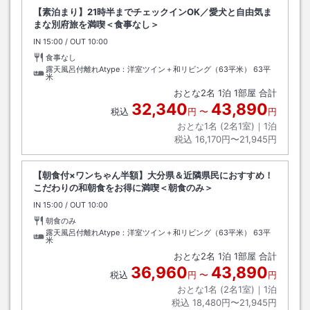
【素泊まり】21時半までチェックインOK／愛犬と自由気ま
まな別府旅を満喫＜食事なし＞
IN
チェックイン
15:00
/ OUT
チェックアウト
10:00
食事なし
露天風呂付離れAtype：洋室ツイン＋和リビング（63平米）
63平
米
おとな
2
名
1
泊
1
部屋 合計
32,340
43,890
税込
円
〜
円
おとな1名 (
2
名1室)｜
1
泊
税込
16,170円〜21,945円
【朝食付×ワンちゃん半額】大分県＆近隣県民におすすめ！
こだわりの和朝食をお得に満喫＜朝食のみ＞
IN
チェックイン
15:00
/ OUT
チェックアウト
10:00
朝食のみ
露天風呂付離れAtype：洋室ツイン＋和リビング（63平米）
63平
米
おとな
2
名
1
泊
1
部屋 合計
36,960
43,890
税込
円
〜
円
おとな1名 (
2
名1室)｜
1
泊
税込
18,480円〜21,945円