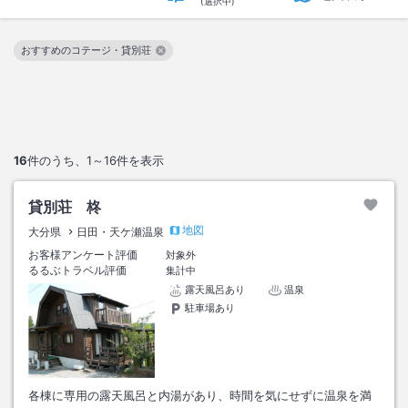
(選択中)
おすすめのコテージ・貸別荘
この絞り込み条件を解除
16
件のうち、
1～16
件を表示
貸別荘 柊
地図
大分県
日田・天ケ瀬温泉
お客様アンケート評価
対象外
るるぶトラベル評価
集計中
露天風呂あり
温泉
駐車場あり
各棟に専用の露天風呂と内湯があり、時間を気にせずに温泉を満