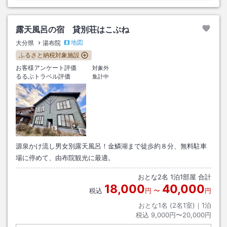
露天風呂の宿 貸別荘はこぶね
地図
大分県
湯布院
ふるさと納税対象施設
お客様アンケート評価
対象外
るるぶトラベル評価
集計中
源泉かけ流し男女別露天風呂！金鱗湖まで徒歩約８分、無料駐車
場に停めて、由布院観光に最適。
おとな
2
名
1
泊
1
部屋 合計
18,000
40,000
税込
円
〜
円
おとな1名 (
2
名1室)｜
1
泊
税込
9,000円〜20,000円