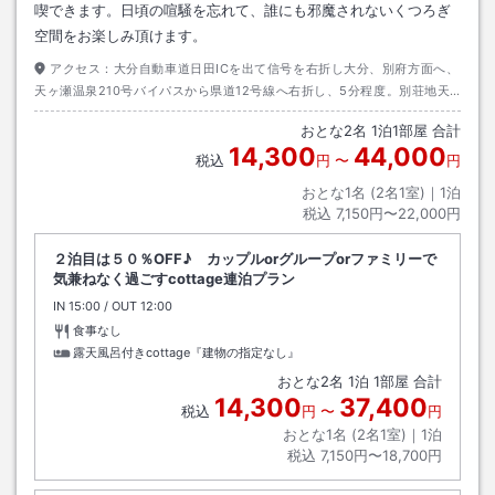
喫できます。日頃の喧騒を忘れて、誰にも邪魔されないくつろぎ
空間をお楽しみ頂けます。
アクセス：
大分自動車道日田ICを出て信号を右折し大分、別府方面へ、
天ヶ瀬温泉210号バイパスから県道12号線へ右折し、5分程度。別荘地天
セ山水峡入口の管理事務所で受付。JR利用時天瀬駅送迎有り（要・予約）
おとな
2
名
1
泊
1
部屋 合計
14,300
44,000
税込
円
〜
円
おとな1名 (
2
名1室)｜
1
泊
税込
7,150円〜22,000円
２泊目は５０％OFF♪ カップルorグループorファミリーで
気兼ねなく過ごすcottage連泊プラン
IN
チェックイン
15:00
/ OUT
チェックアウト
12:00
食事なし
露天風呂付きcottage『建物の指定なし』
おとな
2
名
1
泊
1
部屋 合計
14,300
37,400
税込
円
〜
円
おとな1名 (
2
名1室)｜
1
泊
税込
7,150円〜18,700円