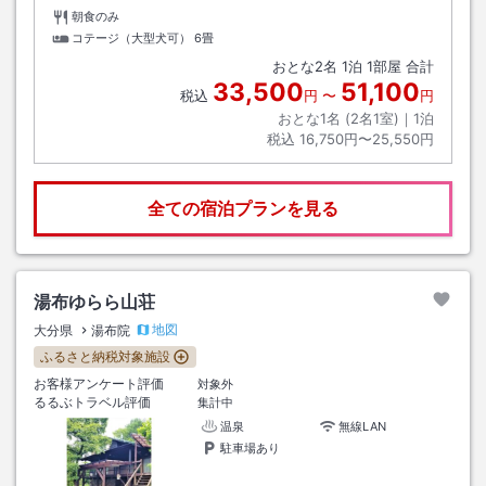
朝食のみ
コテージ（大型犬可）
6畳
おとな
2
名
1
泊
1
部屋 合計
33,500
51,100
税込
円
〜
円
おとな1名 (
2
名1室)｜
1
泊
税込
16,750円〜25,550円
全ての宿泊プランを見る
湯布ゆらら山荘
地図
大分県
湯布院
ふるさと納税対象施設
お客様アンケート評価
対象外
るるぶトラベル評価
集計中
温泉
無線LAN
駐車場あり