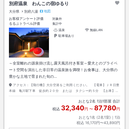
別府温泉 わんこの宿ゆるり
地図
大分県
別府八湯
お客様アンケート評価
対象外
るるぶトラベル評価
集計中
温泉
無線LAN
駐車場あり
～全室離れの源泉掛け流し露天風呂付き客室～愛犬とのプライベ
ート空間を演出した非日常の温泉旅を満喫！お食事は、大分県の
豊かな土地で育まれた旬の…
アクセス：
【飛行機】大分空港をご利用ください。 【電車】ＪＲ日豊
本線 亀川駅下車 徒歩約２０分 または タクシー約５分 【お車】大
分自動車道 別府I．Cより国道５００号線利用
おとな
2
名
1
泊
1
部屋 合計
32,340
87,780
税込
円
〜
円
おとな1名 (
2
名1室)｜
1
泊
税込
16,170円〜43,890円