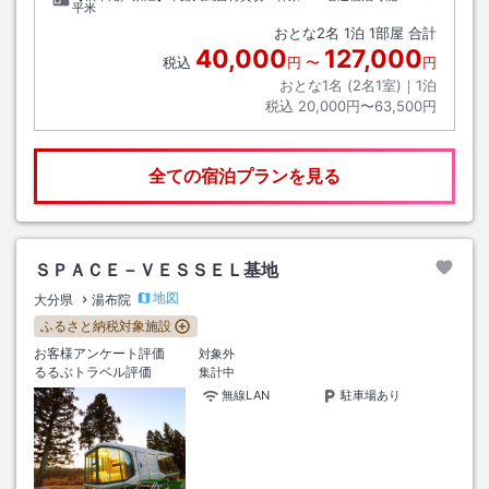
平米
おとな
2
名
1
泊
1
部屋 合計
40,000
127,000
税込
円
〜
円
おとな1名 (
2
名1室)｜
1
泊
税込
20,000円〜63,500円
全ての宿泊プランを見る
ＳＰＡＣＥ－ＶＥＳＳＥＬ基地
地図
大分県
湯布院
ふるさと納税対象施設
お客様アンケート評価
対象外
るるぶトラベル評価
集計中
無線LAN
駐車場あり