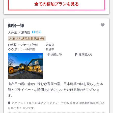
全ての宿泊プランを見る
御宿一禅
地図
大分県
湯布院
ふるさと納税対象施設
お客様アンケート評価
対象外
るるぶトラベル評価
集計中
無線LAN
駐車場あり
由布岳の麓に静かに佇む数寄屋の宿。日本建築の粋を凝らした本
館とプライベートな時間をお過ごしいただける離れがございま
す。
アクセス：
ＪＲ由布院駅よりタクシーで約５分大分自動車道湯布院ICよ
り車で約１０分です。