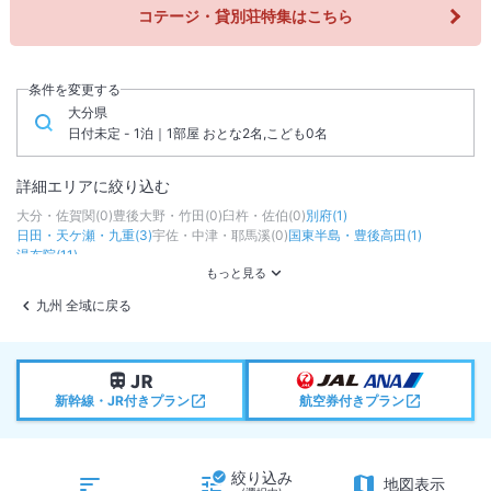
コテージ・貸別荘特集はこちら
条件を変更する
大分県
日付未定 - 1泊｜1部屋 おとな2名,こども0名
詳細エリアに絞り込む
大分・佐賀関
(
0
)
豊後大野・竹田
(
0
)
臼杵・佐伯
(
0
)
別府
(
1
)
日田・天ケ瀬・九重
(
3
)
宇佐・中津・耶馬溪
(
0
)
国東半島・豊後高田
(
1
)
湯布院
(
11
)
九州 全域に戻る
新幹線・JR付きプラン
航空券付きプラン
絞り込み
地図表示