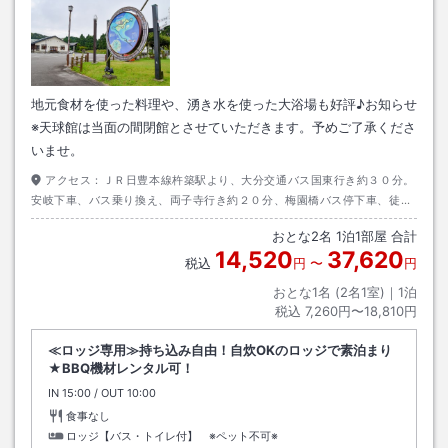
地元食材を使った料理や、湧き水を使った大浴場も好評♪お知らせ
※天球館は当面の間閉館とさせていただきます。予めご了承くださ
いませ。
アクセス：
ＪＲ日豊本線杵築駅より、大分交通バス国東行き約３０分。
安岐下車、バス乗り換え、両子寺行き約２０分、梅園橋バス停下車、徒歩
約２０分。梅園の里。
おとな
2
名
1
泊
1
部屋 合計
14,520
37,620
税込
円
〜
円
おとな1名 (
2
名1室)｜
1
泊
税込
7,260円〜18,810円
≪ロッジ専用≫持ち込み自由！自炊OKのロッジで素泊まり
★BBQ機材レンタル可！
IN
チェックイン
15:00
/ OUT
チェックアウト
10:00
食事なし
ロッジ【バス・トイレ付】 ※ペット不可※