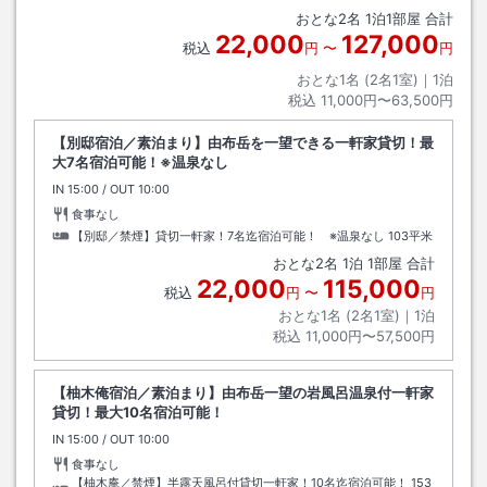
在） 【お車】湯布院Ｉ．Ｃより県道２１６号線へ
おとな
2
名
1
泊
1
部屋 合計
22,000
127,000
税込
円
〜
円
おとな1名 (
2
名1室)｜
1
泊
税込
11,000円〜63,500円
【別邸宿泊／素泊まり】由布岳を一望できる一軒家貸切！最
大7名宿泊可能！※温泉なし
IN
チェックイン
15:00
/ OUT
チェックアウト
10:00
食事なし
【別邸／禁煙】貸切一軒家！7名迄宿泊可能！ ※温泉なし
103平米
おとな
2
名
1
泊
1
部屋 合計
22,000
115,000
税込
円
〜
円
おとな1名 (
2
名1室)｜
1
泊
税込
11,000円〜57,500円
【柚木俺宿泊／素泊まり】由布岳一望の岩風呂温泉付一軒家
貸切！最大10名宿泊可能！
IN
チェックイン
15:00
/ OUT
チェックアウト
10:00
食事なし
【柚木庵／禁煙】半露天風呂付貸切一軒家！10名迄宿泊可能！
153