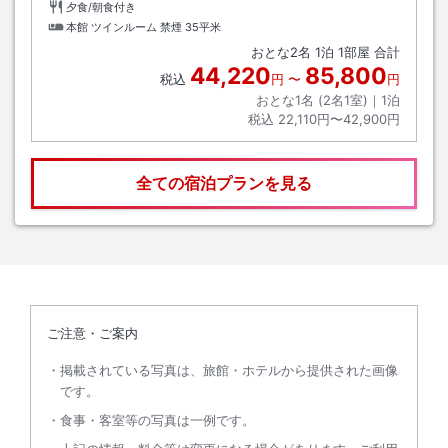
夕食/朝食付き
本館 ツインルーム 禁煙
35平米
おとな
2
名
1
泊
1
部屋 合計
44,220
85,800
税込
円
〜
円
おとな1名 (
2
名1室)｜
1
泊
税込
22,110円〜42,900円
全ての宿泊プランを見る
ご注意・ご案内
掲載されている写真は、旅館・ホテルから提供された画像
です。
食事・客室等の写真は一例です。