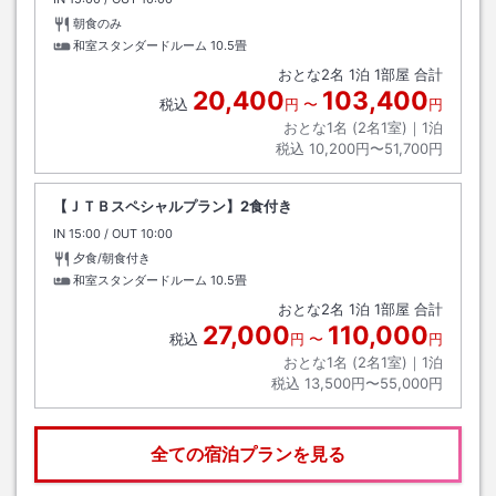
朝食のみ
和室スタンダードルーム
10.5畳
おとな
2
名
1
泊
1
部屋 合計
20,400
103,400
税込
円
〜
円
おとな1名 (
2
名1室)｜
1
泊
税込
10,200円〜51,700円
【ＪＴＢスペシャルプラン】2食付き
IN
チェックイン
15:00
/ OUT
チェックアウト
10:00
夕食/朝食付き
和室スタンダードルーム
10.5畳
おとな
2
名
1
泊
1
部屋 合計
27,000
110,000
税込
円
〜
円
おとな1名 (
2
名1室)｜
1
泊
税込
13,500円〜55,000円
全ての宿泊プランを見る