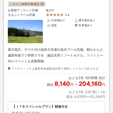
ふるさと納税対象施設
お客様アンケート評価
集計中
るるぶトラベル評価
4.4
大浴場あり
露天風呂あり
温泉
駐車場あり
露天風呂・サウナ付の温泉大浴場や温水プール完備。都心から上
越新幹線で１時間３０分、施設充実リゾートホテル。ファミリー
向けイベントも多数開催。
アクセス：
ＪＲ上越新幹線越後湯沢駅→無料シャトルバス約２０分
おとな
2
名
1
泊
1
部屋 合計
8,140
204,160
税込
円
〜
円
おとな1名 (
2
名1室)｜
1
泊
税込
4,070円〜102,080円
【ＪＴＢスペシャルプラン】朝食付き
IN
チェックイン
15:00
/ OUT
チェックアウト
10:00