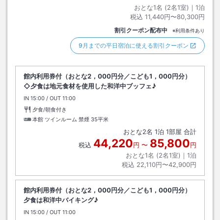
おとな1名 (
2
名1室)｜
1
泊
税込
11,440円〜80,300円
割引クーポン配布中
※利用条件あり
9月までの平日宿泊に使える割引クーポン
館内利用券付（おとな2，000円分／こども1，000円分）
◇夕食は地元食材を使用した和洋中ブッフェ♪
IN
チェックイン
15:00
/ OUT
チェックアウト
11:00
夕食/朝食付き
本館 ツインルーム 禁煙
35平米
おとな
2
名
1
泊
1
部屋 合計
44,220
85,800
税込
円
〜
円
おとな1名 (
2
名1室)｜
1
泊
税込
22,110円〜42,900円
館内利用券付（おとな2，000円分／こども1，000円分）
夕食は和洋中バイキング♪
IN
チェックイン
15:00
/ OUT
チェックアウト
11:00