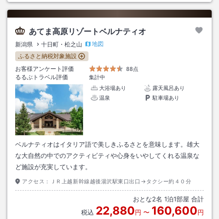
あてま高原リゾートベルナティオ
地図
新潟県
十日町・松之山
ふるさと納税対象施設
お客様アンケート評価
88点
るるぶトラベル評価
集計中
大浴場あり
露天風呂あり
温泉
駐車場あり
ベルナティオはイタリア語で美しきふるさとを意味します。雄大
な大自然の中でのアクティビティや心身をいやしてくれる温泉な
ど施設が充実しています。
アクセス：
ＪＲ上越新幹線越後湯沢駅東口出口→タクシー約４０分
おとな
2
名
1
泊
1
部屋 合計
22,880
160,600
税込
円
〜
円