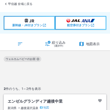
甲信越 全域に戻る
新幹線・JR付きプラン
航空券付きプラン
絞り込み
地図表示
(選択中)
ウェルカムベビーのお宿
この絞り込み条件を解除
2
件のうち、
1～2
件を表示
エンゼルグランディア越後中里
地図
新潟県
越後湯沢温泉