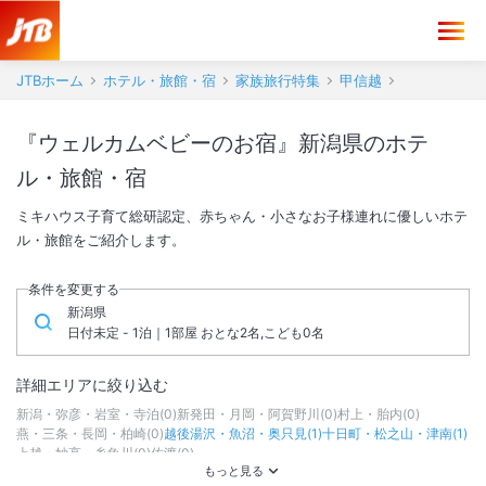
JTBホーム
ホテル・旅館・宿
家族旅行特集
甲信越
『ウェルカムベビーのお宿』新潟県のホテ
ル・旅館・宿
ミキハウス子育て総研認定、赤ちゃん・小さなお子様連れに優しいホテ
ル・旅館をご紹介します。
条件を変更する
新潟県
日付未定 - 1泊｜1部屋 おとな2名,こども0名
詳細エリアに絞り込む
新潟・弥彦・岩室・寺泊
(
0
)
新発田・月岡・阿賀野川
(
0
)
村上・胎内
(
0
)
燕・三条・長岡・柏崎
(
0
)
越後湯沢・魚沼・奥只見
(
1
)
十日町・松之山・津南
(
1
)
上越・妙高・糸魚川
(
0
)
佐渡
(
0
)