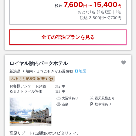
7,600
15,400
税込
円
〜
円
おとな1名 (
2
名1室)｜
1
泊
税込
3,800円〜7,700円
全ての宿泊プランを見る
ロイヤル胎内パークホテル
地図
新潟県
胎内・えちごせきかわ温泉郷
ふるさと納税対象施設
お客様アンケート評価
集計中
るるぶトラベル評価
集計中
大浴場あり
露天風呂あり
温泉
駐車場あり
高原リゾートに感動のホスピタリティ。