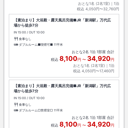
おとな1名 (
2
名1室)｜
1
泊
税込
4,050円〜32,760円
【素泊まり】大浴殿・露天風呂完備■JR「新潟駅」万代広
場から徒歩7分
IN
チェックイン
15:00
/ OUT
チェックアウト
10:00
食事なし
ダブルルーム■喫煙可■
11平米
おとな
2
名
1
泊
1
部屋 合計
8,100
34,920
税込
円
〜
円
おとな1名 (
2
名1室)｜
1
泊
税込
4,050円〜17,460円
【素泊まり】大浴殿・露天風呂完備■JR「新潟駅」万代広
場から徒歩7分
IN
チェックイン
15:00
/ OUT
チェックアウト
10:00
食事なし
ダブルルーム□禁煙室□
11平米
おとな
2
名
1
泊
1
部屋 合計
8,100
34,920
税込
円
〜
円