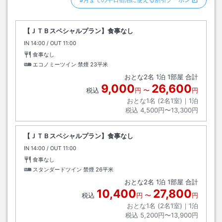
【ＪＴＢスペシャルプラン】食事なし
IN
チェックイン
14:00
/ OUT
チェックアウト
11:00
食事なし
エコノミーツイン 禁煙
23平米
おとな
2
名
1
泊
1
部屋 合計
9,000
26,600
税込
円
〜
円
おとな1名 (
2
名1室)｜
1
泊
税込
4,500円〜13,300円
【ＪＴＢスペシャルプラン】食事なし
IN
チェックイン
14:00
/ OUT
チェックアウト
11:00
食事なし
スタンダードツイン 禁煙
26平米
おとな
2
名
1
泊
1
部屋 合計
10,400
27,800
税込
円
〜
円
おとな1名 (
2
名1室)｜
1
泊
税込
5,200円〜13,900円