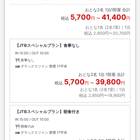
おとな
2
名
1
泊
1
部屋 合計
5,700
41,400
税込
円
〜
円
おとな1名 (
2
名1室)｜
1
泊
税込
2,850円〜20,700円
【JTBスペシャルプラン】食事なし
IN
チェックイン
15:00
/ OUT
チェックアウト
10:00
食事なし
デラックスツイン 禁煙
17平米
おとな
2
名
1
泊
1
部屋 合計
5,700
39,800
税込
円
〜
円
おとな1名 (
2
名1室)｜
1
泊
税込
2,850円〜19,900円
【JTBスペシャルプラン】朝食付き
IN
チェックイン
15:00
/ OUT
チェックアウト
10:00
朝食のみ
デラックスツイン 禁煙
17平米