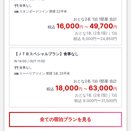
食事なし
スタンダードツイン 禁煙
22平米
おとな
2
名
1
泊
1
部屋 合計
16,000
49,700
税込
円
〜
円
おとな1名 (
2
名1室)｜
1
泊
税込
8,000円〜24,850円
【ＪＴＢスペシャルプラン】食事なし
IN
チェックイン
14:00
/ OUT
チェックアウト
11:00
食事なし
スーペリアツイン 禁煙 3名
25平米
おとな
2
名
1
泊
1
部屋 合計
18,000
63,000
税込
円
〜
円
おとな1名 (
2
名1室)｜
1
泊
税込
9,000円〜31,500円
全ての宿泊プランを見る