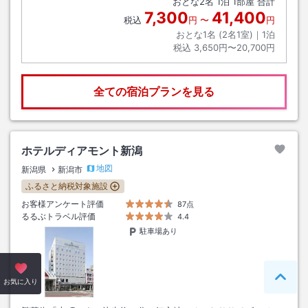
おとな
2
名
1
泊
1
部屋 合計
7,300
41,400
税込
円
〜
円
おとな1名 (
2
名1室)｜
1
泊
税込
3,650円〜20,700円
全ての宿泊プランを見る
ホテルディアモント新潟
地図
新潟県
新潟市
ふるさと納税対象施設
お客様アンケート評価
87点
るるぶトラベル評価
4.4
駐車場あり
ペー
お気に入り