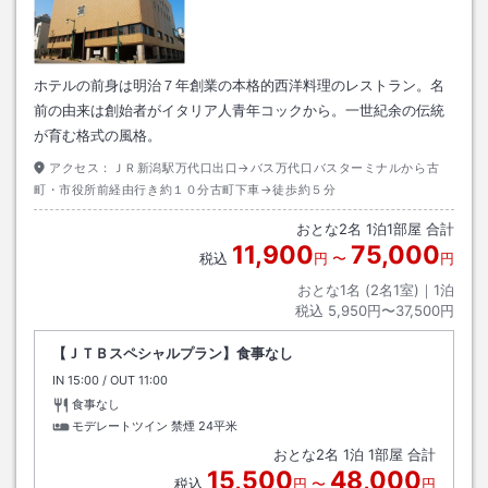
ホテルの前身は明治７年創業の本格的西洋料理のレストラン。名
前の由来は創始者がイタリア人青年コックから。一世紀余の伝統
が育む格式の風格。
アクセス：
ＪＲ新潟駅万代口出口→バス万代口バスターミナルから古
町・市役所前経由行き約１０分古町下車→徒歩約５分
おとな
2
名
1
泊
1
部屋 合計
11,900
75,000
税込
円
〜
円
おとな1名 (
2
名1室)｜
1
泊
税込
5,950円〜37,500円
【ＪＴＢスペシャルプラン】食事なし
IN
チェックイン
15:00
/ OUT
チェックアウト
11:00
食事なし
モデレートツイン 禁煙
24平米
おとな
2
名
1
泊
1
部屋 合計
15,500
48,000
税込
円
〜
円