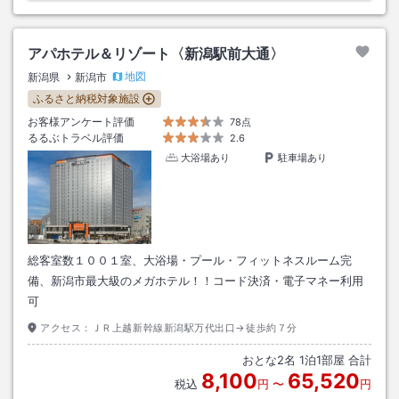
アパホテル＆リゾート〈新潟駅前大通〉
地図
新潟県
新潟市
ふるさと納税対象施設
お客様アンケート評価
78点
るるぶトラベル評価
2.6
大浴場あり
駐車場あり
総客室数１００１室、大浴場・プール・フィットネスルーム完
備、新潟市最大級のメガホテル！！コード決済・電子マネー利用
可
アクセス：
ＪＲ上越新幹線新潟駅万代出口→徒歩約７分
おとな
2
名
1
泊
1
部屋 合計
8,100
65,520
税込
円
〜
円