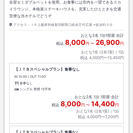
全室セミダブルベットを使用。お食事には市内を一望できるスカ
イラウンジ、本格派ステーキハウスを。充実したひとときを交通
至便な当ホテルでどうぞ
アクセス：
ＪＲ上越新幹線新潟駅西口経由万代広場→徒歩約５分
おとな
2
名
1
泊
1
部屋 合計
8,000
26,900
税込
円
〜
円
おとな1名 (
2
名1室)｜
1
泊
税込
4,000円〜13,450円
【ＪＴＢスペシャルプラン】食事なし
IN
チェックイン
15:00
/ OUT
チェックアウト
11:00
食事なし
シングル 禁煙
13平米
おとな
2
名
1
泊
1
部屋 合計
8,000
14,400
税込
円
〜
円
おとな1名 (
2
名1室)｜
1
泊
税込
4,000円〜7,200円
【ＪＴＢスペシャルプラン】食事なし