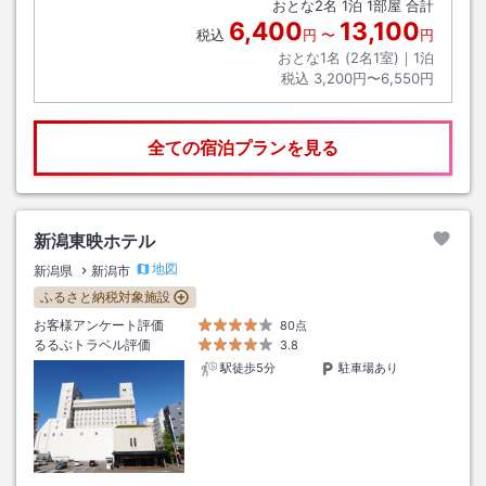
おとな
2
名
1
泊
1
部屋 合計
6,400
13,100
税込
円
〜
円
おとな1名 (
2
名1室)｜
1
泊
税込
3,200円〜6,550円
全ての宿泊プランを見る
新潟東映ホテル
地図
新潟県
新潟市
ふるさと納税対象施設
お客様アンケート評価
80点
るるぶトラベル評価
3.8
駅徒歩5分
駐車場あり