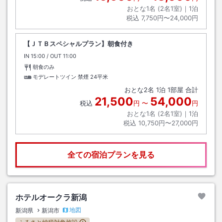
おとな1名 (
2
名1室)｜
1
泊
税込
7,750円〜24,000円
【ＪＴＢスペシャルプラン】朝食付き
IN
チェックイン
15:00
/ OUT
チェックアウト
11:00
朝食のみ
モデレートツイン 禁煙
24平米
おとな
2
名
1
泊
1
部屋 合計
21,500
54,000
税込
円
〜
円
おとな1名 (
2
名1室)｜
1
泊
税込
10,750円〜27,000円
全ての宿泊プランを見る
ホテルオークラ新潟
地図
新潟県
新潟市