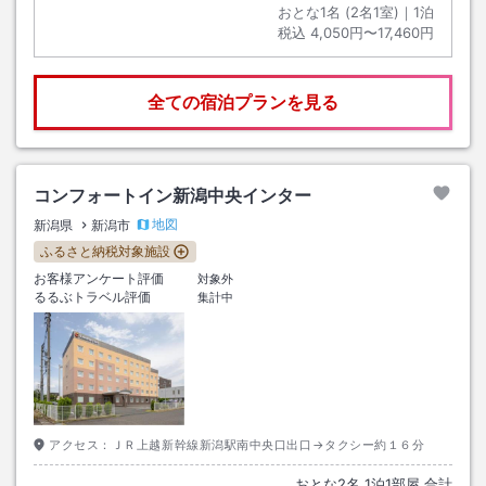
おとな1名 (
2
名1室)｜
1
泊
税込
4,050円〜17,460円
全ての宿泊プランを見る
コンフォートイン新潟中央インター
地図
新潟県
新潟市
ふるさと納税対象施設
お客様アンケート評価
対象外
るるぶトラベル評価
集計中
アクセス：
ＪＲ上越新幹線新潟駅南中央口出口→タクシー約１６分
おとな
2
名
1
泊
1
部屋 合計