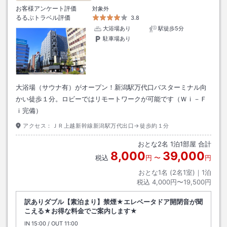
お客様アンケート評価
対象外
るるぶトラベル評価
3.8
大浴場あり
駅徒歩5分
駐車場あり
大浴場（サウナ有）がオープン！新潟駅万代口バスターミナル向
かい徒歩１分。ロビーではリモートワークが可能です（Ｗｉ－Ｆ
ｉ完備）
アクセス：
ＪＲ上越新幹線新潟駅万代出口→徒歩約１分
おとな
2
名
1
泊
1
部屋 合計
8,000
39,000
税込
円
〜
円
おとな1名 (
2
名1室)｜
1
泊
税込
4,000円〜19,500円
訳ありダブル【素泊まり】禁煙★エレベータドア開閉音が聞
こえる★お得な料金でご案内します★
IN
チェックイン
15:00
/ OUT
チェックアウト
11:00