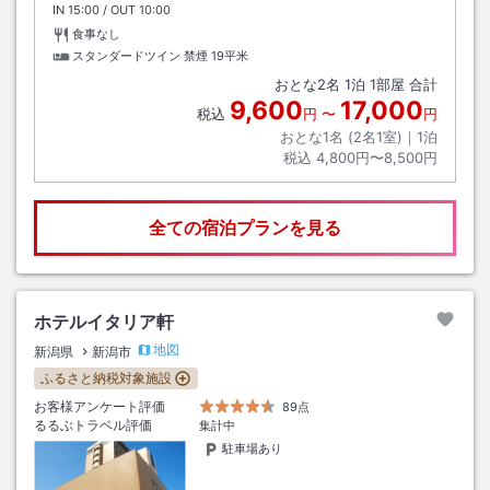
IN
チェックイン
15:00
/ OUT
チェックアウト
10:00
食事なし
スタンダードツイン 禁煙
19平米
おとな
2
名
1
泊
1
部屋 合計
9,600
17,000
税込
円
〜
円
おとな1名 (
2
名1室)｜
1
泊
税込
4,800円〜8,500円
全ての宿泊プランを見る
ホテルイタリア軒
地図
新潟県
新潟市
ふるさと納税対象施設
お客様アンケート評価
89点
るるぶトラベル評価
集計中
駐車場あり