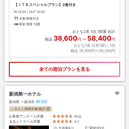
【ＪＴＢスペシャルプラン】2食付き
IN
チェックイン
15:00
/ OUT
チェックアウト
10:00
夕食/朝食付き
和室 禁煙
10畳
おとな
2
名
1
泊
1
部屋 合計
38,600
58,400
税込
円
〜
円
おとな1名 (
2
名1室)｜
1
泊
税込
19,300円〜29,200円
全ての宿泊プランを見る
新潟第一ホテル
地図
新潟県
新潟市
ふるさと納税対象施設
お客様アンケート評価
85点
るるぶトラベル評価
4.2
大浴場あり
駅徒歩5分