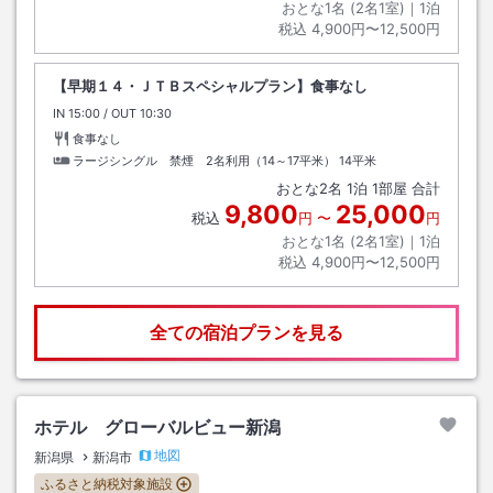
おとな1名 (
2
名1室)｜
1
泊
税込
4,900円〜12,500円
【早期１４・ＪＴＢスペシャルプラン】食事なし
IN
チェックイン
15:00
/ OUT
チェックアウト
10:30
食事なし
ラージシングル 禁煙 2名利用（14～17平米）
14平米
おとな
2
名
1
泊
1
部屋 合計
9,800
25,000
税込
円
〜
円
おとな1名 (
2
名1室)｜
1
泊
税込
4,900円〜12,500円
全ての宿泊プランを見る
ホテル グローバルビュー新潟
地図
新潟県
新潟市
ふるさと納税対象施設