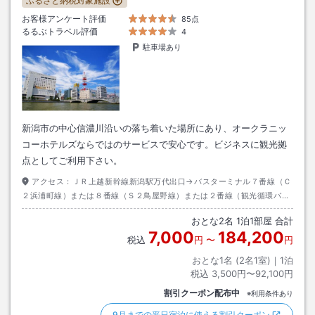
ふるさと納税対象施設
お客様アンケート評価
85点
るるぶトラベル評価
4
駐車場あり
新潟市の中心信濃川沿いの落ち着いた場所にあり、オークラニッ
コーホテルズならではのサービスで安心です。ビジネスに観光拠
点としてご利用下さい。
アクセス：
ＪＲ上越新幹線新潟駅万代出口→バスターミナル７番線（Ｃ
２浜浦町線）または８番線（Ｓ２鳥屋野線）または２番線（観光循環バ
ス）より約５分→バス停「礎町」下車→ホテルまで徒歩約２分
おとな
2
名
1
泊
1
部屋 合計
7,000
184,200
税込
円
〜
円
おとな1名 (
2
名1室)｜
1
泊
税込
3,500円〜92,100円
割引クーポン配布中
※利用条件あり
9月までの平日宿泊に使える割引クーポン