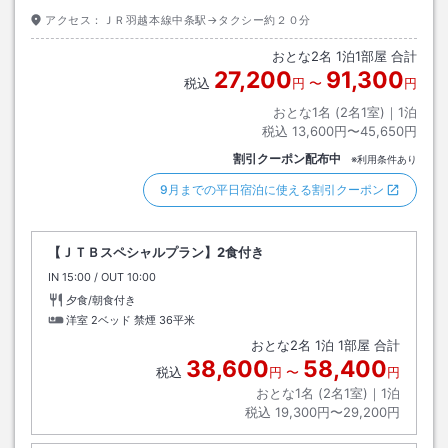
アクセス：
ＪＲ羽越本線中条駅→タクシー約２０分
おとな
2
名
1
泊
1
部屋 合計
27,200
91,300
税込
円
〜
円
おとな1名 (
2
名1室)｜
1
泊
税込
13,600円〜45,650円
割引クーポン配布中
※利用条件あり
9月までの平日宿泊に使える割引クーポン
【ＪＴＢスペシャルプラン】2食付き
IN
チェックイン
15:00
/ OUT
チェックアウト
10:00
夕食/朝食付き
洋室 2ベッド 禁煙
36平米
おとな
2
名
1
泊
1
部屋 合計
38,600
58,400
税込
円
〜
円
おとな1名 (
2
名1室)｜
1
泊
税込
19,300円〜29,200円