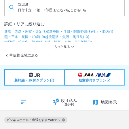
新潟県
日付未定 - 1泊｜1部屋 おとな2名,こども0名
詳細エリアに絞り込む
新潟・弥彦・岩室・寺泊
(
34
)
新発田・月岡・阿賀野川
(
3
)
村上・胎内
(
1
)
燕・三条・長岡・柏崎
(
19
)
越後湯沢・魚沼・奥只見
(
10
)
十日町・松之山・津南
(
3
)
上越・妙高・糸魚川
(
18
)
佐渡
(
2
)
甲信越 全域に戻る
新幹線・JR付きプラン
航空券付きプラン
絞り込み
地図表示
(選択中)
ビジネスホテル・出張おすすめホテル
この絞り込み条件を解除