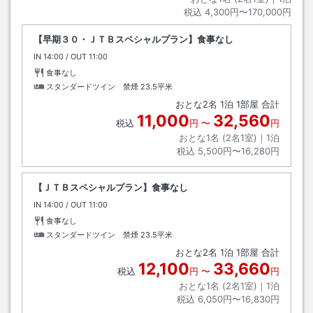
税込
4,300円〜170,000円
【早期３０・ＪＴＢスペシャルプラン】食事なし
IN
チェックイン
14:00
/ OUT
チェックアウト
11:00
食事なし
スタンダードツイン 禁煙
23.5平米
おとな
2
名
1
泊
1
部屋 合計
11,000
32,560
税込
円
〜
円
おとな1名 (
2
名1室)｜
1
泊
税込
5,500円〜16,280円
【ＪＴＢスペシャルプラン】食事なし
IN
チェックイン
14:00
/ OUT
チェックアウト
11:00
食事なし
スタンダードツイン 禁煙
23.5平米
おとな
2
名
1
泊
1
部屋 合計
12,100
33,660
税込
円
〜
円
おとな1名 (
2
名1室)｜
1
泊
税込
6,050円〜16,830円