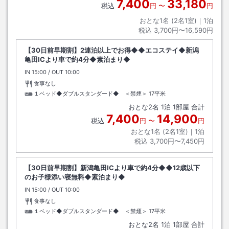
7,400
33,180
税込
円
〜
円
おとな1名 (
2
名1室)｜
1
泊
税込
3,700円〜16,590円
【30日前早期割】2連泊以上でお得◆◆エコステイ◆新潟
亀田ICより車で約4分◆素泊まり◆
IN
チェックイン
15:00
/ OUT
チェックアウト
10:00
食事なし
１ベッド◆ダブルスタンダード◆ ＜禁煙＞
17平米
おとな
2
名
1
泊
1
部屋 合計
7,400
14,900
税込
円
〜
円
おとな1名 (
2
名1室)｜
1
泊
税込
3,700円〜7,450円
【30日前早期割】新潟亀田ICより車で約4分◆◆12歳以下
のお子様添い寝無料◆素泊まり◆
IN
チェックイン
15:00
/ OUT
チェックアウト
10:00
食事なし
１ベッド◆ダブルスタンダード◆ ＜禁煙＞
17平米
おとな
2
名
1
泊
1
部屋 合計