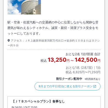
駅・空港・佐渡汽船への交通網の中心に位置しながらも閑静な雰
囲気が味わえるシティホテル。誠実・親切・清潔プラス安全をモ
ットーにしております。
アクセス：
ＪＲ上越新幹線新潟駅万代出口→徒歩約１０分またはタクシ
ー約５分
おとな
2
名
1
泊
1
部屋 合計
13,250
142,500
税込
円
〜
円
おとな1名 (
2
名1室)｜
1
泊
税込
6,625円〜71,250円
割引クーポン配布中
※利用条件あり
9月までの平日宿泊に使える割引クーポン
【ＪＴＢスペシャルプラン】食事なし
IN
チェックイン
14:00
/ OUT
チェックアウト
11:00