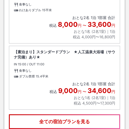
食事なし
わけありダブル
15平米
おとな
2
名
1
泊
1
部屋 合計
8,000
33,600
税込
円
〜
円
おとな1名 (
2
名1室)｜
1
泊
税込
4,000円〜16,800円
【素泊まり】スタンダードプラン ★人工温泉大浴場（サウ
ナ完備）あり★
IN
チェックイン
15:00
/ OUT
チェックアウト
11:00
食事なし
ダブル禁煙
15.4平米
おとな
2
名
1
泊
1
部屋 合計
9,000
34,600
税込
円
〜
円
おとな1名 (
2
名1室)｜
1
泊
税込
4,500円〜17,300円
全ての宿泊プランを見る