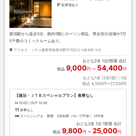
駐車場あり
新潟駅から徒歩3分。館内1階にローソン併設。男女別大浴場や1万
5千冊のコミックルームあり。
アクセス：
ＪＲ上越新幹線新潟駅万代出口→徒歩約３分
おとな
2
名
1
泊
1
部屋 合計
9,000
54,400
税込
円
〜
円
おとな1名 (
2
名1室)｜
1
泊
税込
4,500円〜27,200円
【連泊・ＪＴＢスペシャルプラン】食事なし
IN
チェックイン
15:00
/ OUT
チェックアウト
10:30
食事なし
ラージシングル 禁煙 2名利用（14～17平米）
14平米
おとな
2
名
1
泊
1
部屋 合計
9,800
25,000
税込
円
〜
円