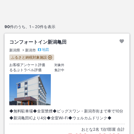
90
件のうち、
1～20
件を表示
コンフォートイン新潟亀田
地図
新潟県
新潟市
ふるさと納税対象施設
お客様アンケート評価
対象外
るるぶトラベル評価
集計中
◆無料駐車場◆全室禁煙◆ビッグスワン・新潟市街まで車で10分
◆新潟亀田ICより4分◆全室Wi-Fi◆ウェルカムドリンク◆
おとな
2
名
1
泊
1
部屋 合計