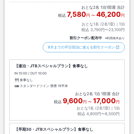
おとな
2
名
1
泊
1
部屋 合計
7,580
46,200
税込
円
〜
円
おとな1名 (
2
名1室)｜
1
泊
税込
3,790円〜23,100円
割引クーポン配布中
※利用条件あり
9月までの平日宿泊に使える割引クーポン
【連泊・JTBスペシャルプラン】食事なし
IN
チェックイン
15:00
/ OUT
チェックアウト
10:00
食事なし
スタンダードツイン 禁煙
19平米
おとな
2
名
1
泊
1
部屋 合計
9,600
17,000
税込
円
〜
円
おとな1名 (
2
名1室)｜
1
泊
税込
4,800円〜8,500円
【早期30・JTBスペシャルプラン】食事なし