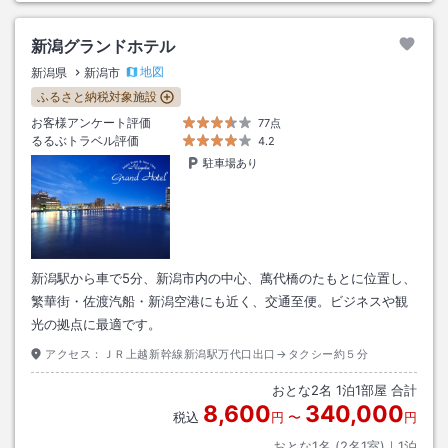
新潟グランドホテル
地図
新潟県
新潟市
ふるさと納税対象施設
お客様アンケート評価
77点
るるぶトラベル評価
4.2
駐車場あり
新潟駅から車で5分、新潟市内の中心、萬代橋のたもとに位置し、
繁華街・佐渡汽船・新潟空港にも近く、交通至便。ビジネスや観
光の拠点に最適です。
アクセス：
ＪＲ上越新幹線新潟駅万代口出口→タクシー約５分
おとな
2
名
1
泊
1
部屋 合計
8,600
340,000
税込
円
〜
円
おとな1名 (
2
名1室)｜
1
泊