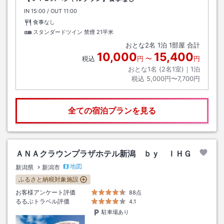
IN
チェックイン
15:00
/ OUT
チェックアウト
11:00
食事なし
スタンダードツイン 禁煙
21平米
おとな
2
名
1
泊
1
部屋 合計
10,000
15,400
税込
円
〜
円
おとな1名 (
2
名1室)｜
1
泊
税込
5,000円〜7,700円
全ての宿泊プランを見る
ＡＮＡクラウンプラザホテル新潟 ｂｙ ＩＨＧ
地図
新潟県
新潟市
ふるさと納税対象施設
お客様アンケート評価
88点
るるぶトラベル評価
4.1
駐車場あり