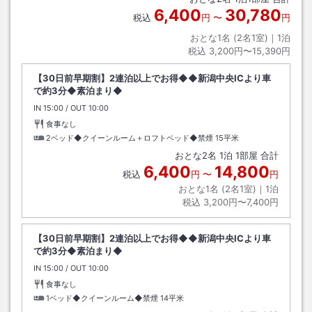
6,400
30,780
税込
円
〜
円
おとな1名 (
2
名1室)｜
1
泊
税込
3,200円〜15,390円
【30日前早期割】2連泊以上でお得◆◆新潟中央ICより車
で約3分◆素泊まり◆
IN
チェックイン
15:00
/ OUT
チェックアウト
10:00
食事なし
2ベッド◆クイーンルーム＋ロフトベッド◆禁煙
15平米
おとな
2
名
1
泊
1
部屋 合計
6,400
14,800
税込
円
〜
円
おとな1名 (
2
名1室)｜
1
泊
税込
3,200円〜7,400円
【30日前早期割】2連泊以上でお得◆◆新潟中央ICより車
で約3分◆素泊まり◆
IN
チェックイン
15:00
/ OUT
チェックアウト
10:00
食事なし
1ベッド◆クイーンルーム◆禁煙
14平米