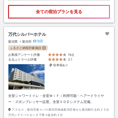
全ての宿泊プランを見る
万代シルバーホテル
地図
新潟県
新潟市
ふるさと納税対象施設
お客様アンケート評価
79点
るるぶトラベル評価
3.7
駐車場あり
全室シャワートイレ・全室ＷｉＦｉ利用可能・ヘアードライヤ
ー・ズボンプレッサー設置。全室ＶＯＤシステム完備。
アクセス：
新潟空港→バス新潟空港線新潟空港から新潟駅行き約２５分
万代シテイバスセンタ下車→徒歩約２分