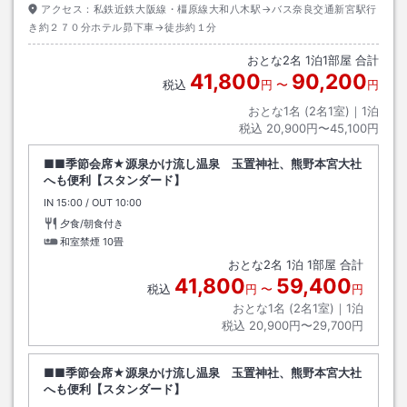
アクセス：
私鉄近鉄大阪線・橿原線大和八木駅→バス奈良交通新宮駅行
き約２７０分ホテル昴下車→徒歩約１分
おとな
2
名
1
泊
1
部屋 合計
41,800
90,200
税込
円
〜
円
おとな1名 (
2
名1室)｜
1
泊
税込
20,900円〜45,100円
■■季節会席★源泉かけ流し温泉 玉置神社、熊野本宮大社
へも便利【スタンダード】
IN
チェックイン
15:00
/ OUT
チェックアウト
10:00
夕食/朝食付き
和室禁煙
10畳
おとな
2
名
1
泊
1
部屋 合計
41,800
59,400
税込
円
〜
円
おとな1名 (
2
名1室)｜
1
泊
税込
20,900円〜29,700円
■■季節会席★源泉かけ流し温泉 玉置神社、熊野本宮大社
へも便利【スタンダード】