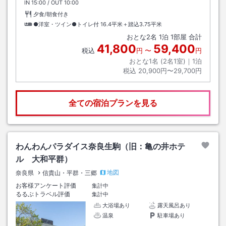
IN
チェックイン
15:00
/ OUT
チェックアウト
10:00
夕食/朝食付き
●洋室・ツイン●トイレ付
16.4平米＋踏込3.75平米
おとな
2
名
1
泊
1
部屋 合計
41,800
59,400
税込
円
〜
円
おとな1名 (
2
名1室)｜
1
泊
税込
20,900円〜29,700円
全ての宿泊プランを見る
わんわんパラダイス奈良生駒（旧：亀の井ホテ
ル 大和平群）
地図
奈良県
信貴山・平群・三郷
お客様アンケート評価
集計中
るるぶトラベル評価
集計中
大浴場あり
露天風呂あり
温泉
駐車場あり