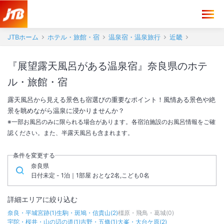
JTBホーム
ホテル・旅館・宿
温泉宿・温泉旅行
近畿
『展望露天風呂がある温泉宿』奈良県のホテ
ル・旅館・宿
露天風呂から見える景色も宿選びの重要なポイント！風情ある景色や絶
景を眺めながら温泉に浸かりませんか？
※一部お風呂のみに限られる場合があります。各宿泊施設のお風呂情報をご確
認ください。また、半露天風呂も含まれます。
条件を変更する
奈良県
日付未定 - 1泊｜1部屋 おとな2名,こども0名
詳細エリアに絞り込む
奈良・平城宮跡
(
1
)
生駒・斑鳩・信貴山
(
2
)
橿原・飛鳥・葛城
(
0
)
宇陀・桜井・山の辺の道
(
1
)
吉野・五條
(
1
)
大峯・大台ケ原
(
2
)