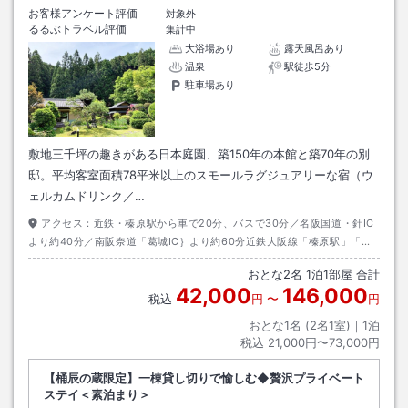
お客様アンケート評価
対象外
るるぶトラベル評価
集計中
大浴場あり
露天風呂あり
温泉
駅徒歩5分
駐車場あり
敷地三千坪の趣きがある日本庭園、築150年の本館と築70年の別
邸。平均客室面積78平米以上のスモールラグジュアリーな宿（ウ
ェルカムドリンク／…
アクセス：
近鉄・榛原駅から車で20分、バスで30分／名阪国道・針IC
より約40分／南阪奈道「葛城IC｝より約60分近鉄大阪線「榛原駅」「長
谷寺駅」もしくは近鉄吉野線「吉野神宮駅」への送迎サービスがございま
おとな
2
名
1
泊
1
部屋 合計
す。※要事前予約
42,000
146,000
税込
円
〜
円
おとな1名 (
2
名1室)｜
1
泊
税込
21,000円〜73,000円
【桶辰の蔵限定】一棟貸し切りで愉しむ◆贅沢プライベート
ステイ＜素泊まり＞