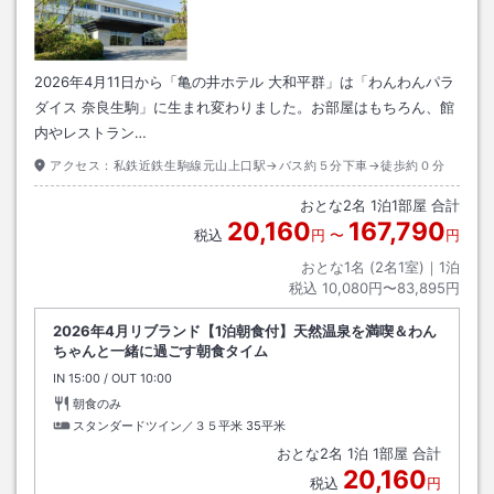
2026年4月11日から「亀の井ホテル 大和平群」は「わんわんパラ
ダイス 奈良生駒」に生まれ変わりました。お部屋はもちろん、館
内やレストラン…
アクセス：
私鉄近鉄生駒線元山上口駅→バス約５分下車→徒歩約０分
おとな
2
名
1
泊
1
部屋 合計
20,160
167,790
税込
円
〜
円
おとな1名 (
2
名1室)｜
1
泊
税込
10,080円〜83,895円
2026年4月リブランド【1泊朝食付】天然温泉を満喫＆わん
ちゃんと一緒に過ごす朝食タイム
IN
チェックイン
15:00
/ OUT
チェックアウト
10:00
朝食のみ
スタンダードツイン／３５平米
35平米
おとな
2
名
1
泊
1
部屋 合計
20,160
税込
円