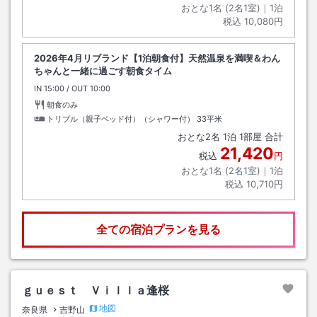
おとな1名 (
2
名1室)｜
1
泊
税込
10,080円
2026年4月リブランド【1泊朝食付】天然温泉を満喫＆わん
ちゃんと一緒に過ごす朝食タイム
IN
チェックイン
15:00
/ OUT
チェックアウト
10:00
朝食のみ
トリプル（親子ベッド付）（シャワー付）
33平米
おとな
2
名
1
泊
1
部屋 合計
21,420
税込
円
おとな1名 (
2
名1室)｜
1
泊
税込
10,710円
全ての宿泊プランを見る
ｇｕｅｓｔ Ｖｉｌｌａ逢桜
地図
奈良県
吉野山