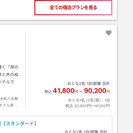
全ての宿泊プランを見る
響く「昂の
泉と木のぬ
ホテルで
おとな
2
名
1
泊
1
部屋 合計
41,800
90,200
税込
円
〜
円
大和八木駅
おとな1名 (
2
名1室)｜
1
泊
ホテル昴下
税込
20,900円〜45,100円
利【スタンダード】
おとな
2
名
1
泊
1
部屋 合計