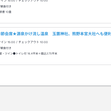
クイン
15:00
/ チェックアウト
10:00
/朝食付き
禁煙
10畳
季節会席★源泉かけ流し温泉 玉置神社、熊野本宮大社へも便
クイン
15:00
/ チェックアウト
10:00
/朝食付き
室・ツイン●トイレ付
16.4平米＋踏込3.75平米