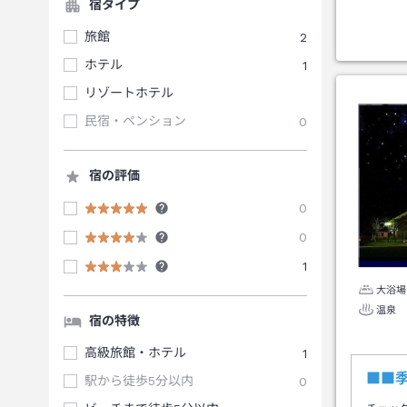
宿タイプ
旅館
2
ホテル
1
リゾートホテル
民宿・ペンション
0
宿の評価
0
0
1
大浴場
温泉
宿の特徴
高級旅館・ホテル
1
■■
駅から徒歩5分以内
0