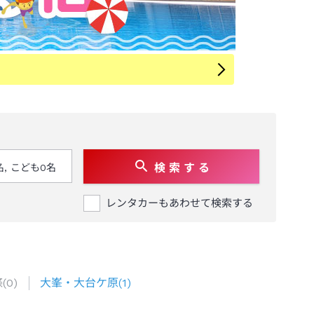
検 索 す る
レンタカーもあわせて検索する
條
(
0
)
大峯・大台ケ原
(
1
)