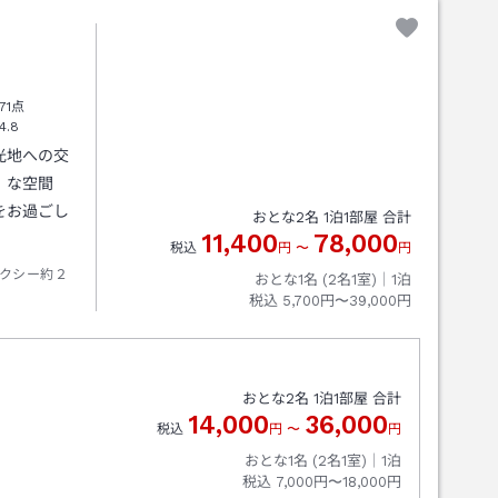
71点
4.8
光地への交
」な空間
をお過ごし
おとな
2
名
1
泊
1
部屋 合計
11,400
78,000
税込
円
〜
円
クシー約２
おとな1名 (
2
名1室)｜
1
泊
税込
5,700円〜39,000円
おとな
2
名
1
泊
1
部屋 合計
14,000
36,000
税込
円
〜
円
おとな1名 (
2
名1室)｜
1
泊
税込
7,000円〜18,000円