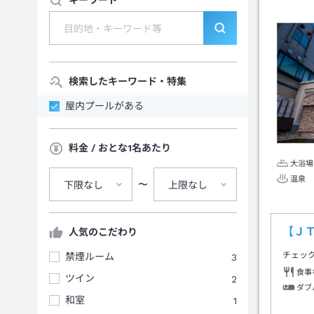
キーワード
検索したキーワード・特集
屋内プールがある
料金 / おとな1名あたり
大浴場
温泉
〜
下限なし
上限なし
【Ｊ
人気のこだわり
チェッ
禁煙ルーム
3
食事
ツイン
2
ダブ
和室
1