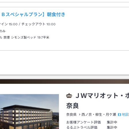
ＴＢスペシャルプラン】朝食付き
クイン
15:00
/ チェックアウト
10:00
のみ
ル 禁煙 シモンズ製ベッド
19.7平米
ＪＷマリオット・
奈良
地図
奈良県
西ノ京・柳生・月ケ瀬
お客様アンケート評価
集計中
るるぶトラベル評価
集計中