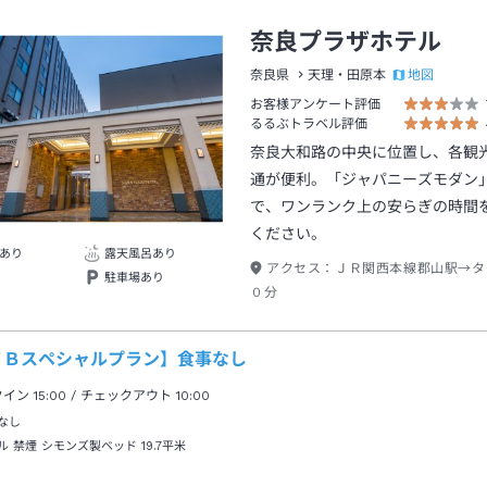
奈良プラザホテル
地図
奈良県
天理・田原本
お客様アンケート評価
るるぶトラベル評価
奈良大和路の中央に位置し、各観
通が便利。「ジャパニーズモダン
で、ワンランク上の安らぎの時間
ください。
あり
露天風呂あり
アクセス：
ＪＲ関西本線郡山駅→タ
駐車場あり
０分
ＴＢスペシャルプラン】食事なし
クイン
15:00
/ チェックアウト
10:00
なし
ル 禁煙 シモンズ製ベッド
19.7平米