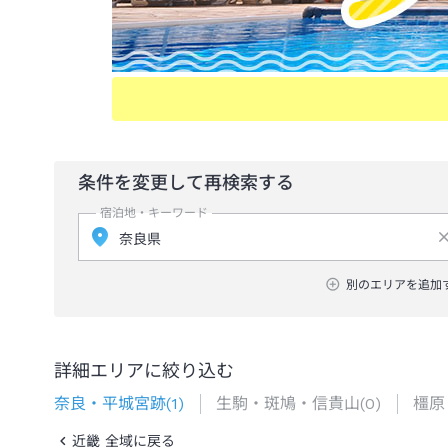
条件を変更して再検索する
宿泊地・キーワード
別のエリアを追加
詳細エリアに絞り込む
奈良・平城宮跡
(
1
)
生駒・斑鳩・信貴山
(
0
)
橿原
近畿 全域に戻る