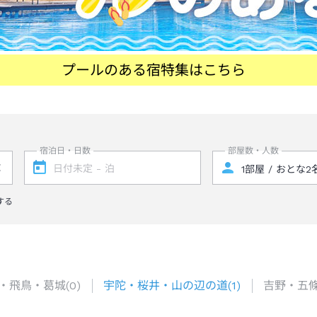
プールのある宿特集はこちら
宿泊日・日数
部屋数・人数
する
・飛鳥・葛城
(
0
)
宇陀・桜井・山の辺の道
(
1
)
吉野・五