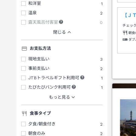
和洋室
1
温泉
2
【Ｊ
露天風呂付客室
0
チェッ
閉じる
朝食
ダブ
お支払方法
現地支払い
3
事前支払い
2
JTBトラベルギフト利用可
1
たびたびバンク利用可
1
もっと見る
食事タイプ
夕食/朝食付き
2
朝食のみ
2