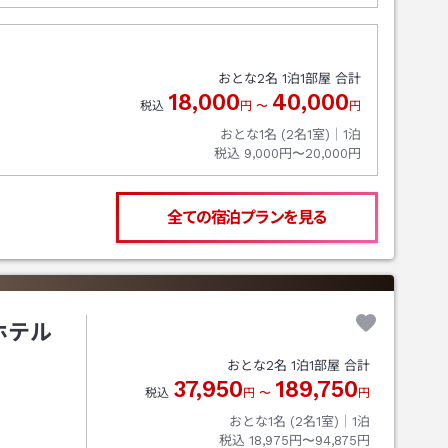
おとな
2
名
1
泊
1
部屋 合計
18,000
40,000
税込
円
〜
円
おとな1名 (
2
名1室)｜
1
泊
税込
9,000円〜20,000円
全ての宿泊プランを見る
ホテル
おとな
2
名
1
泊
1
部屋 合計
37,950
189,750
税込
円
〜
円
おとな1名 (
2
名1室)｜
1
泊
税込
18,975円〜94,875円