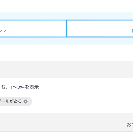
ン
うち、
1～3
件を表示
プールがある
絞り込み条件を解除
お