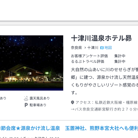
十津川温泉ホテル昴
地図
奈良県
十津川
お客様アンケート評価
集計中
るるぶトラベル評価
集計中
大自然の山あいに川のせせらぎが
郷」に建つ、源泉かけ流し天然温
くもりがやさしいリゾート感覚の
す。
あり
露天風呂あり
アクセス：
私鉄近鉄大阪線・橿原線
駐車場あり
→バス奈良交通新宮駅行き約２７０分
車→徒歩約１分
季節会席★源泉かけ流し温泉 玉置神社、熊野本宮大社へも便