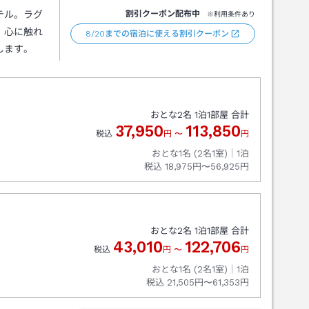
テル。ラグ
割引クーポン配布中
※利用条件あり
、心に触れ
8/20までの宿泊に使える割引クーポン
します。
おとな
2
名
1
泊
1
部屋 合計
37,950
113,850
税込
円
〜
円
おとな1名 (
2
名1室)｜
1
泊
税込
18,975円〜56,925円
おとな
2
名
1
泊
1
部屋 合計
43,010
122,706
税込
円
〜
円
おとな1名 (
2
名1室)｜
1
泊
税込
21,505円〜61,353円