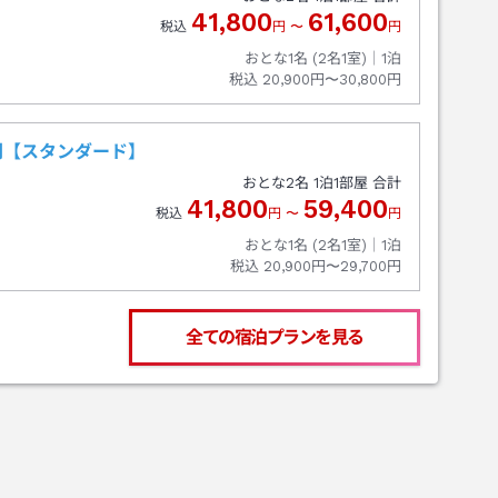
41,800
61,600
税込
円
〜
円
おとな1名 (
2
名1室)｜
1
泊
税込
20,900円〜30,800円
利【スタンダード】
おとな
2
名
1
泊
1
部屋 合計
41,800
59,400
税込
円
〜
円
おとな1名 (
2
名1室)｜
1
泊
税込
20,900円〜29,700円
全ての宿泊プランを見る