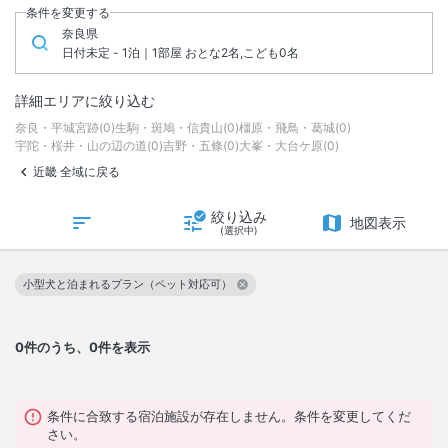
条件を変更する
奈良県
日付未定 - 1泊｜1部屋 おとな2名,こども0名
詳細エリアに絞り込む
奈良・平城宮跡
(
0
)
生駒・斑鳩・信貴山
(
0
)
橿原・飛鳥・葛城
(
0
)
宇陀・桜井・山の辺の道
(
0
)
吉野・五條
(
0
)
大峯・大台ケ原
(
0
)
近畿 全域に戻る
絞り込み
地図表示
(選択中)
小型犬と泊まれるプラン（ペット対応可）
この絞り込み条件を解除
0
件のうち、0件を表示
条件に合致する宿泊施設が存在しません。条件を変更してくだ
さい。