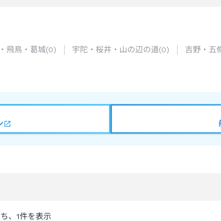
・飛鳥・葛城
(
0
)
宇陀・桜井・山の辺の道
(
0
)
吉野・五
ン
うち、
1
件を表示