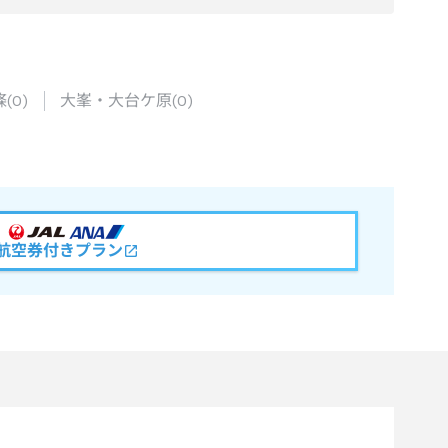
條
(
0
)
大峯・大台ケ原
(
0
)
航空券付きプラン