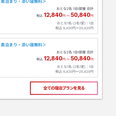
＜素泊まり・添い寝無料＞
おとな
2
名
1
泊
1
部屋 合計
12,840
50,840
税込
円
〜
円
おとな1名 (
2
名1室)｜
1
泊
税込
6,420円〜25,420円
＜素泊まり・添い寝無料＞
おとな
2
名
1
泊
1
部屋 合計
12,840
50,840
税込
円
〜
円
おとな1名 (
2
名1室)｜
1
泊
税込
6,420円〜25,420円
全ての宿泊プランを見る