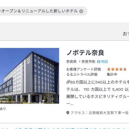
ーオープン＆リニューアルした新しいホテル
絞り込み条件を解除
お
ノボテル奈良
地図
奈良県
奈良市街
お客様アンケート評価
るるぶトラベル評価
集計中
🌈65カ国以上に540以上のホテ
テルは、 110 カ国以上で 5,400
展開しているホスピタリティグル
ー…
あり
アクセス：
近鉄線新大宮駅下車→徒