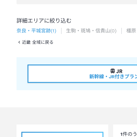
詳細エリアに絞り込む
奈良・平城宮跡
(
1
)
生駒・斑鳩・信貴山
(
0
)
橿原
近畿 全域に戻る
新幹線・JR付きプラ
1
件の