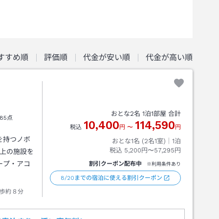
すすめ順
評価順
代金が安い順
代金が高い順
おとな
2
名
1
泊
1
部屋 合計
85点
10,400
114,590
税込
円
〜
円
ルを持つノボ
おとな1名 (
2
名1室)｜
1
泊
税込
5,200円〜57,295円
 以上の施設を
ープ・アコ
割引クーポン配布中
※利用条件あり
8/20までの宿泊に使える割引クーポン
歩約８分