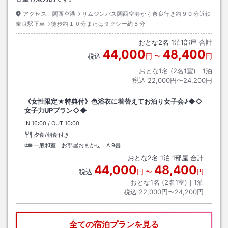
アクセス：
関西空港→リムジンバス関西空港から奈良行き約９０分近鉄
奈良駅下車→徒歩約１０分またはタクシー約５分
おとな
2
名
1
泊
1
部屋 合計
44,000
48,400
税込
円
〜
円
おとな1名 (
2
名1室)｜
1
泊
税込
22,000円〜24,200円
《女性限定★特典付》色浴衣に着替えてお泊り女子会♪◆◇
女子力UPプラン◇◆
IN
チェックイン
16:00
/ OUT
チェックアウト
10:00
夕食/朝食付き
一般和室 お部屋おまかせ A
9畳
おとな
2
名
1
泊
1
部屋 合計
44,000
48,400
税込
円
〜
円
おとな1名 (
2
名1室)｜
1
泊
税込
22,000円〜24,200円
全ての宿泊プランを見る