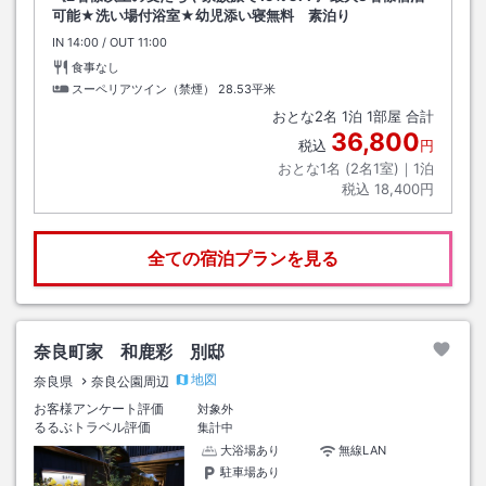
可能★洗い場付浴室★幼児添い寝無料 素泊り
IN
チェックイン
14:00
/ OUT
チェックアウト
11:00
食事なし
スーペリアツイン（禁煙）
28.53平米
おとな
2
名
1
泊
1
部屋 合計
36,800
税込
円
おとな1名 (
2
名1室)｜
1
泊
税込
18,400円
全ての宿泊プランを見る
奈良町家 和鹿彩 別邸
地図
奈良県
奈良公園周辺
お客様アンケート評価
対象外
るるぶトラベル評価
集計中
大浴場あり
無線LAN
駐車場あり