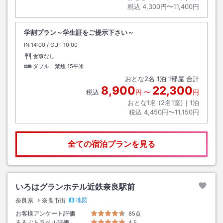
税込
4,300円〜11,400円
学割プラン～学生証をご提示下さい～
IN
チェックイン
14:00
/ OUT
チェックアウト
10:00
食事なし
ダブル 禁煙
15平米
おとな
2
名
1
泊
1
部屋 合計
8,900
22,300
税込
円
〜
円
おとな1名 (
2
名1室)｜
1
泊
税込
4,450円〜11,150円
全ての宿泊プランを見る
いろはグランホテル近鉄奈良駅前
地図
奈良県
奈良市街
お客様アンケート評価
85点
るるぶトラベル評価
4.5