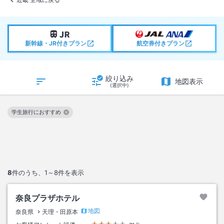
新幹線・JR付きプラン
航空券付きプラン
絞り込み
地図表示
(選択中)
学生旅行におすすめ
この絞り込み条件を解除
8
件のうち、
1～8
件を表示
奈良プラザホテル
地図
奈良県
天理・田原本