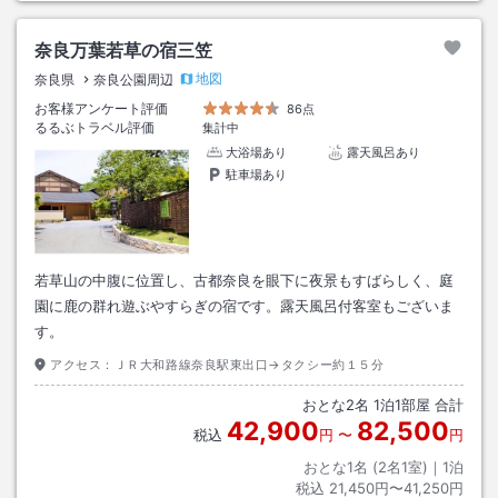
奈良万葉若草の宿三笠
地図
奈良県
奈良公園周辺
お客様アンケート評価
86点
るるぶトラベル評価
集計中
大浴場あり
露天風呂あり
駐車場あり
若草山の中腹に位置し、古都奈良を眼下に夜景もすばらしく、庭
園に鹿の群れ遊ぶやすらぎの宿です。露天風呂付客室もございま
す。
アクセス：
ＪＲ大和路線奈良駅東出口→タクシー約１５分
おとな
2
名
1
泊
1
部屋 合計
42,900
82,500
税込
円
〜
円
おとな1名 (
2
名1室)｜
1
泊
税込
21,450円〜41,250円