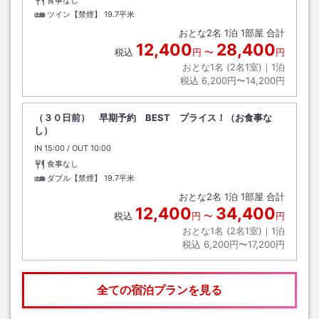
食事なし
ツイン【禁煙】
19.7平米
おとな
2
名
1
泊
1
部屋 合計
12,400
28,400
税込
円
〜
円
おとな1名 (
2
名1室)｜
1
泊
税込
6,200円〜14,200円
（３０日前） 早期予約 BEST プライス！（お食事な
し）
IN
チェックイン
15:00
/ OUT
チェックアウト
10:00
食事なし
ダブル【禁煙】
19.7平米
おとな
2
名
1
泊
1
部屋 合計
12,400
34,400
税込
円
〜
円
おとな1名 (
2
名1室)｜
1
泊
税込
6,200円〜17,200円
全ての宿泊プランを見る