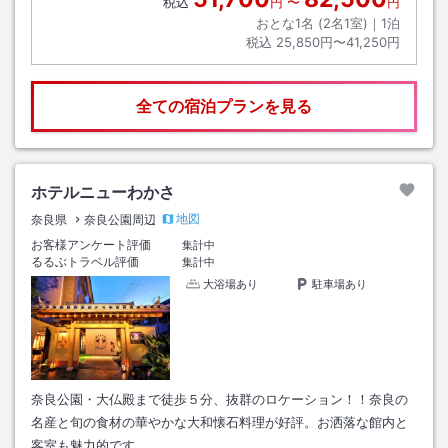
税込
円
〜
円
おとな1名 (
2
名1室)｜
1
泊
税込
25,850円〜41,250円
全ての宿泊プランを見る
ホテルニューわかさ
地図
奈良県
奈良公園周辺
お客様アンケート評価
集計中
るるぶトラベル評価
集計中
大浴場あり
駐車場あり
奈良公園・大仏殿まで徒歩５分、抜群のロケーション！！奈良の
名産と旬の食材の華やかな大和懐石料理が好評。お洒落な館内と
客室も魅力的です。