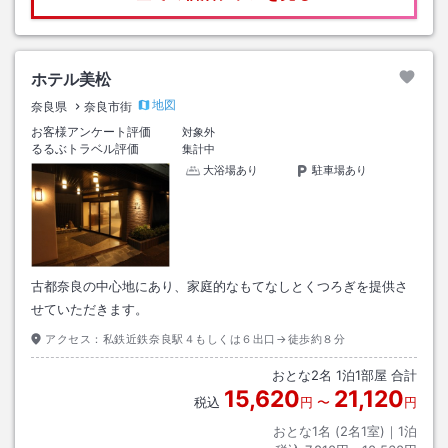
ホテル美松
地図
奈良県
奈良市街
お客様アンケート評価
対象外
るるぶトラベル評価
集計中
大浴場あり
駐車場あり
古都奈良の中心地にあり、家庭的なもてなしとくつろぎを提供さ
せていただきます。
アクセス：
私鉄近鉄奈良駅４もしくは６出口→徒歩約８分
おとな
2
名
1
泊
1
部屋 合計
15,620
21,120
税込
円
〜
円
おとな1名 (
2
名1室)｜
1
泊