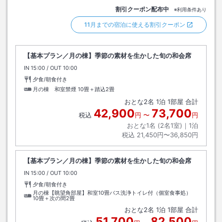
割引クーポン配布中
※利用条件あり
11月までの宿泊に使える割引クーポン
【基本プラン／月の棟】季節の素材を生かした旬の和会席
IN
チェックイン
15:00
/ OUT
チェックアウト
10:00
夕食/朝食付き
月の棟 和室禁煙
10畳＋踏込2畳
おとな
2
名
1
泊
1
部屋 合計
42,900
73,700
税込
円
〜
円
おとな1名 (
2
名1室)｜
1
泊
税込
21,450円〜36,850円
【基本プラン／月の棟】季節の素材を生かした旬の和会席
IN
チェックイン
15:00
/ OUT
チェックアウト
10:00
夕食/朝食付き
月の棟【眺望角部屋】和室10畳バス洗浄トイレ付（個室食事処）
10畳＋次の間2畳
おとな
2
名
1
泊
1
部屋 合計
51,700
82,500