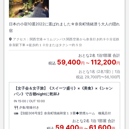
日本の小宿10選2022に選ばれました☆奈良町情緒漂う大人の隠れ
宿
アクセス：
関西空港→リムジンバス関西空港から奈良行き約９０分近鉄
奈良駅下車→徒歩約１０分またはタクシー約５分
おとな
2
名
1
泊
1
部屋 合計
59,400
112,200
税込
円
〜
円
おとな1名 (
2
名1室)｜
1
泊
税込
29,700円〜56,100円
【女子会＆女子旅】《スイーツ盛り》×《美食》×《シャン
パン》で古都nightに乾杯♪
IN
チェックイン
15:00
/ OUT
チェックアウト
10:00
夕食/朝食付き
【別邸306号室】奈良町情緒和室１３畳◆禁煙ルーム 檜風呂付
おとな
2
名
1
泊
1
部屋 合計
59,400
61,600
税込
円
〜
円