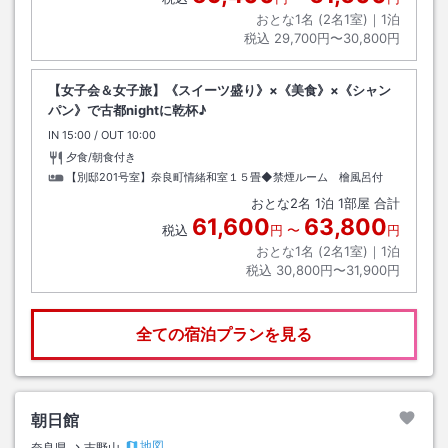
おとな1名 (
2
名1室)｜
1
泊
税込
29,700円〜30,800円
【女子会＆女子旅】《スイーツ盛り》×《美食》×《シャン
パン》で古都nightに乾杯♪
IN
チェックイン
15:00
/ OUT
チェックアウト
10:00
夕食/朝食付き
【別邸201号室】奈良町情緒和室１５畳◆禁煙ルーム 檜風呂付
おとな
2
名
1
泊
1
部屋 合計
61,600
63,800
税込
円
〜
円
おとな1名 (
2
名1室)｜
1
泊
税込
30,800円〜31,900円
全ての宿泊プランを見る
朝日館
地図
奈良県
吉野山