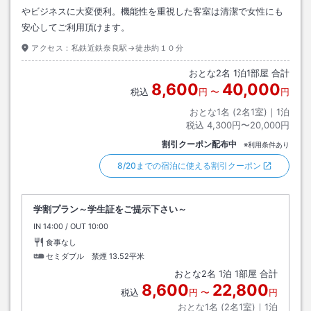
やビジネスに大変便利。機能性を重視した客室は清潔で女性にも
安心してご利用頂けます。
アクセス：
私鉄近鉄奈良駅→徒歩約１０分
おとな
2
名
1
泊
1
部屋 合計
8,600
40,000
税込
円
〜
円
おとな1名 (
2
名1室)｜
1
泊
税込
4,300円〜20,000円
割引クーポン配布中
※利用条件あり
8/20までの宿泊に使える割引クーポン
学割プラン～学生証をご提示下さい～
IN
チェックイン
14:00
/ OUT
チェックアウト
10:00
食事なし
セミダブル 禁煙
13.52平米
おとな
2
名
1
泊
1
部屋 合計
8,600
22,800
税込
円
〜
円
おとな1名 (
2
名1室)｜
1
泊