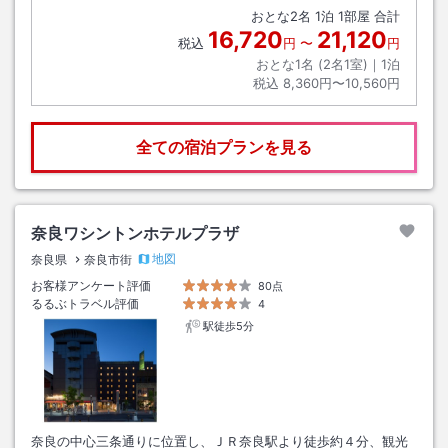
おとな
2
名
1
泊
1
部屋 合計
16,720
21,120
税込
円
〜
円
おとな1名 (
2
名1室)｜
1
泊
税込
8,360円〜10,560円
全ての宿泊プランを見る
奈良ワシントンホテルプラザ
地図
奈良県
奈良市街
お客様アンケート評価
80点
るるぶトラベル評価
4
駅徒歩5分
奈良の中心三条通りに位置し、ＪＲ奈良駅より徒歩約４分、観光