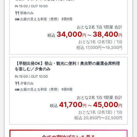
IN
チェックイン
15:00
/ OUT
チェックアウト
10:00
朝食のみ
お庭の見える和室（禁煙）
8畳8畳
おとな
2
名
1
泊
1
部屋 合計
34,000
38,400
税込
円
〜
円
おとな1名 (
2
名1室)｜
1
泊
税込
17,000円〜19,200円
【早朝出発OK】登山・観光に便利！奥吉野の厳選会席料理
を楽しむ／夕食のみ
IN
チェックイン
15:00
/ OUT
チェックアウト
10:00
夕食のみ
お庭の見える和室（禁煙）
8畳8畳
おとな
2
名
1
泊
1
部屋 合計
41,700
45,000
税込
円
〜
円
おとな1名 (
2
名1室)｜
1
泊
税込
20,850円〜22,500円