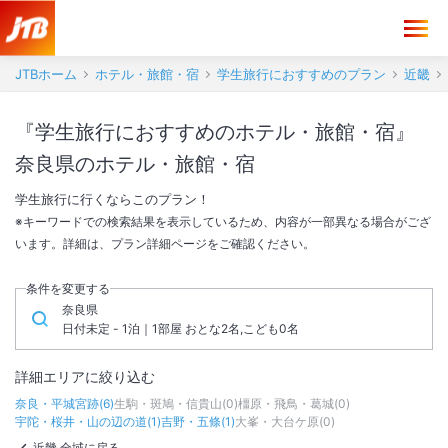
JTBホーム
ホテル・旅館・宿
学生旅行におすすめのプラン
近畿
『学生旅行におすすめのホテル・旅館・宿』
奈良県のホテル・旅館・宿
学生旅行に行くならこのプラン！
※キーワードでの検索結果を表示しているため、内容が一部異なる場合がござ
います。詳細は、プラン詳細ページをご確認ください。
条件を変更する
奈良県
日付未定 - 1泊｜1部屋 おとな2名,こども0名
詳細エリアに絞り込む
奈良・平城宮跡
(
6
)
生駒・斑鳩・信貴山
(
0
)
橿原・飛鳥・葛城
(
0
)
宇陀・桜井・山の辺の道
(
1
)
吉野・五條
(
1
)
大峯・大台ケ原
(
0
)
近畿 全域に戻る