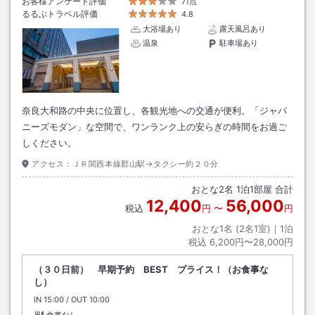
お客様アンケート評価
71点
るるぶトラベル評価
4.8
大浴場あり
露天風呂あり
温泉
駐車場あり
奈良大和路の中央に位置し、各観光地への交通が便利。「ジャパ
ニーズモダン」な空間で、ワンランク上の安らぎの時間をお過ご
しください。
アクセス：
ＪＲ関西本線郡山駅→タクシー約２０分
おとな
2
名
1
泊
1
部屋 合計
12,400
56,000
税込
円
〜
円
おとな1名 (
2
名1室)｜
1
泊
税込
6,200円〜28,000円
（３０日前） 早期予約 BEST プライス！（お食事な
し）
IN
チェックイン
15:00
/ OUT
チェックアウト
10:00