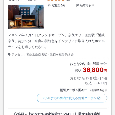
駅徒歩5分
駐車場あり
２０２２年７月１日グランドオープン。奈良エリア主要駅「近鉄
奈良」徒歩２分。奈良の伝統色をインテリアに取り入れたホテル
ライフをお過しください。
アクセス：
私鉄近鉄奈良駅４出口→徒歩約２分
おとな
2
名
1
泊
1
部屋 合計
36,800
税込
円
おとな1名 (
2
名1室)｜
1
泊
税込
18,400円
割引クーポン配布中
※利用条件あり
8/20までの宿泊に使える割引クーポン
《2名様以上の友だちや家族旅で15％OFF》最大3名様宿泊