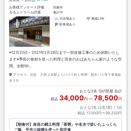
お客様アンケート評価
対象外
るるぶトラベル評価
集計中
大浴場あり
無線LAN
駐車場あり
※12月20日～2021年2月28日まで一部改修工事のため休館いたし
ます※季節の食材を使った料理と田舎のおばあちゃん家のような空
間。全館Wi…
アクセス：
近鉄 大和上市駅よりバスで約１時間 柏木バス停下車後徒
歩３分
おとな
2
名
1
泊
1
部屋 合計
34,000
78,500
税込
円
〜
円
おとな1名 (
2
名1室)｜
1
泊
税込
17,000円〜39,250円
【朝食付】奈良の郷土料理「茶粥」や名水で炊いたふっくら
ご飯、手作り味噌を使った和定食