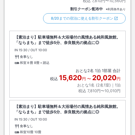
税込
7,810円〜10,560円
割引クーポン配布中
※利用条件あり
8/20までの宿泊に使える割引クーポン
【素泊まり】駐車場無料＆大浴場付の風情ある純和風旅館。
「ならまち」まで徒歩5分、奈良観光の拠点に◎
IN
チェックイン
15:30
/ OUT
チェックアウト
10:00
食事なし
和室８畳
8畳＋踏込
おとな
2
名
1
泊
1
部屋 合計
15,620
20,020
税込
円
〜
円
おとな1名 (
2
名1室)｜
1
泊
税込
7,810円〜10,010円
【素泊まり】駐車場無料＆大浴場付の風情ある純和風旅館。
「ならまち」まで徒歩5分、奈良観光の拠点に◎
IN
チェックイン
15:30
/ OUT
チェックアウト
10:00
食事なし
和室10畳
10畳