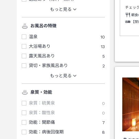
チェッ
もっと見る
朝食
【禁
お風呂の特徴
温泉
10
大浴場あり
13
露天風呂あり
5
貸切・家族風呂あり
2
もっと見る
泉質・効能
泉質：硫黄泉
0
泉質：酸性泉
0
効能：関節痛
7
効能：病後回復期
8