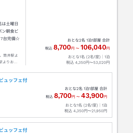
呂は土曜日
パン朝食ビ
7台完備☆
おとな
2
名
1
泊
1
部屋 合計
8,700
106,040
税込
円
〜
円
、筒井駅よ
おとな1名 (
2
名1室)｜
1
泊
駅よりお車
税込
4,350円〜53,020円
ビュッフェ付
おとな
2
名
1
泊
1
部屋 合計
8,700
43,900
税込
円
〜
円
おとな1名 (
2
名1室)｜
1
泊
税込
4,350円〜21,950円
ビュッフェ付