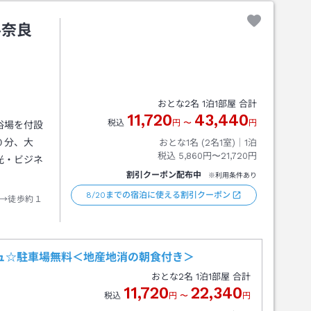
ル奈良
おとな
2
名
1
泊
1
部屋 合計
11,720
43,440
税込
円
〜
円
浴場を付設
０分、大
おとな1名 (
2
名1室)｜
1
泊
税込
5,860円〜21,720円
光・ビジネ
割引クーポン配布中
※利用条件あり
8/20までの宿泊に使える割引クーポン
→徒歩約１
ュ☆駐車場無料＜地産地消の朝食付き＞
おとな
2
名
1
泊
1
部屋 合計
11,720
22,340
税込
円
〜
円