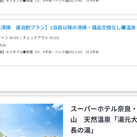
館】セミダブル◆禁煙（13．4平米・ベッド幅140ｃｍ）
13.4平米
コ清掃 連泊割プラン】2泊目以降の清掃・備品交換なし■温泉
クイン
15:00
/ チェックアウト
10:00
のみ
館】セミダブル◆禁煙（13．4平米・ベッド幅140ｃｍ）
13.4平米
スーパーホテル奈良
山 天然温泉「湯元
長の湯」