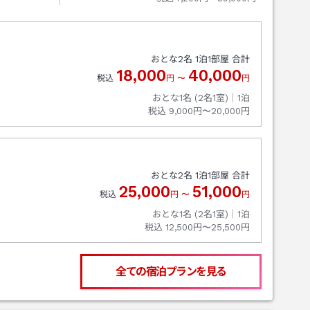
おとな
2
名
1
泊
1
部屋 合計
18,000
40,000
税込
円
〜
円
おとな1名 (
2
名1室)｜
1
泊
税込
9,000円〜20,000円
おとな
2
名
1
泊
1
部屋 合計
25,000
51,000
税込
円
〜
円
おとな1名 (
2
名1室)｜
1
泊
税込
12,500円〜25,500円
全ての宿泊プランを見る