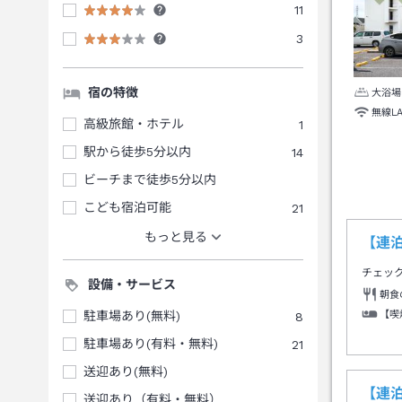
11
3
宿の特徴
大浴場
無線L
高級旅館・ホテル
1
駅から徒歩5分以内
14
ビーチまで徒歩5分以内
こども宿泊可能
21
もっと見る
【連
チェッ
設備・サービス
朝食
【喫
駐車場あり(無料)
8
駐車場あり(有料・無料)
21
送迎あり(無料)
【連
送迎あり（有料・無料）