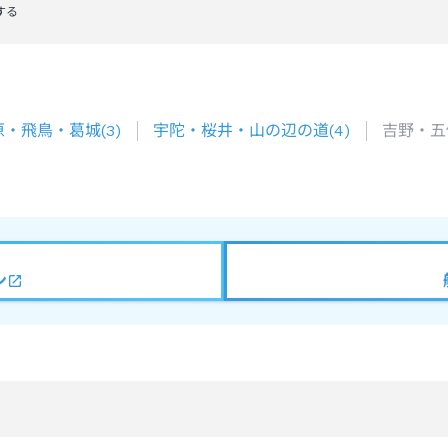
する
原・飛鳥・葛城
(
3
)
宇陀・桜井・山の辺の道
(
4
)
吉野・五
ン