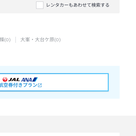
レンタカーもあわせて検索する
條
(
0
)
大峯・大台ケ原
(
0
)
航空券付きプラン