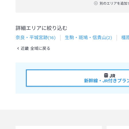
別のエリアを追加
詳細エリアに絞り込む
奈良・平城宮跡
(
16
)
生駒・斑鳩・信貴山
(
2
)
橿
近畿 全域に戻る
新幹線・JR付きプラ