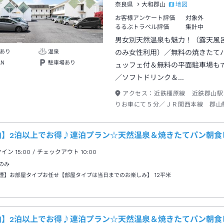
地図
奈良県
大和郡山
お客様アンケート評価
対象外
るるぶトラベル評価
集計中
男女別天然温泉も魅力！（露天風
あり
温泉
のみ女性利用）／無料の焼きたて
AN
駐車場あり
ュッフェ付＆無料の平面駐車場も7
／ソフトドリンク＆…
アクセス：
近鉄橿原線 近鉄郡山駅
りお車にて５分／ＪＲ関西本線 郡山
にて５分
泊】2泊以上でお得♪連泊プラン☆天然温泉＆焼きたてパン朝食
クイン
15:00
/ チェックアウト
10:00
のみ
煙】お部屋タイプお任せ【部屋タイプは当日までのお楽しみ】
12平米
泊】2泊以上でお得♪連泊プラン☆天然温泉＆焼きたてパン朝食