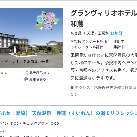
グランヴィリオホテ
和蔵
地図
奈良県
天理・田原本
お客様アンケート評価
集計中
るるぶトラベル評価
集計中
風情豊かな佇まいに天然温泉の大
した和のホテル。奈良市内へ車３
阪・京都へのアクセスも良く、観
あり
露天風呂あり
スに最適なホテルです。
駐車場あり
アクセス：
私鉄近鉄天理線二階堂駅
５分
び出せ！夏旅】 天然温泉 睡蓮（すいれん）の湯でリフレッシ
クイン
15:00
/ チェックアウト
10:00
のみ