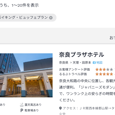
うち、
1～20
件を表示
バイキング・ビュッフェプラン
絞り込み条件を解除
お
奈良プラザホテル
地図
奈良県
天理・田原本
お客様アンケート評価
るるぶトラベル評価
奈良大和路の中央に位置し、各観
通が便利。「ジャパニーズモダン
で、ワンランク上の安らぎの時間
ください。
あり
露天風呂あり
アクセス：
ＪＲ関西本線郡山駅→タ
駐車場あり
０分