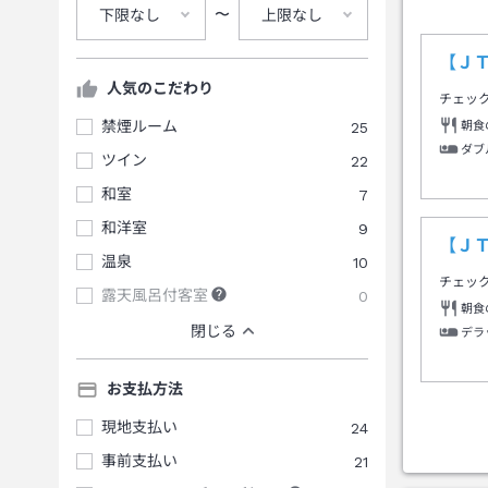
〜
下限なし
上限なし
【Ｊ
人気のこだわり
チェッ
禁煙ルーム
25
朝食
ダブ
ツイン
22
和室
7
和洋室
9
【Ｊ
温泉
10
チェッ
露天風呂付客室
0
朝食
閉じる
デラ
お支払方法
現地支払い
24
事前支払い
21