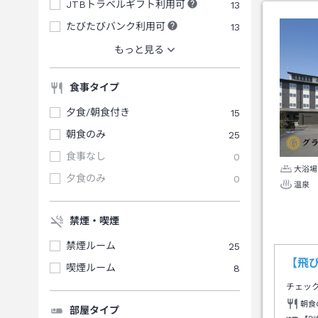
JTBトラベルギフト利用可
13
たびたびバンク利用可
13
もっと見る
食事タイプ
夕食/朝食付き
15
朝食のみ
25
食事なし
0
大浴場
夕食のみ
0
温泉
禁煙・喫煙
禁煙ルーム
25
【飛
喫煙ルーム
8
チェッ
朝食
部屋タイプ