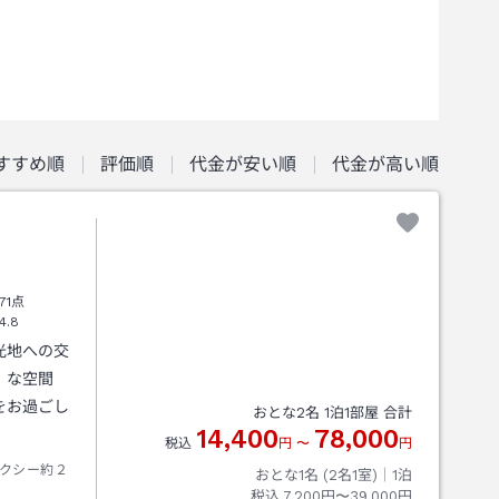
すすめ順
評価順
代金が安い順
代金が高い順
71点
4.8
光地への交
」な空間
をお過ごし
おとな
2
名
1
泊
1
部屋 合計
14,400
78,000
税込
円
〜
円
クシー約２
おとな1名 (
2
名1室)｜
1
泊
税込
7,200円〜39,000円