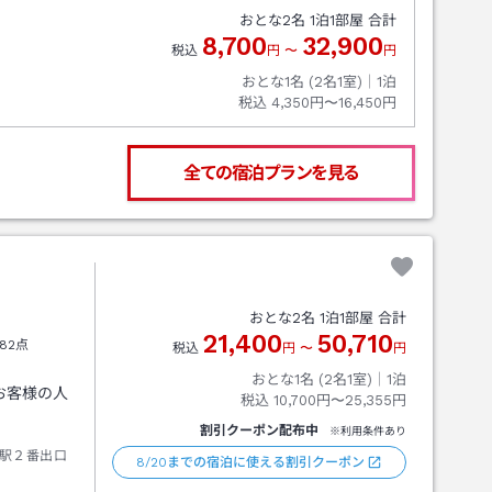
おとな
2
名
1
泊
1
部屋 合計
8,700
32,900
税込
円
〜
円
おとな1名 (
2
名1室)｜
1
泊
税込
4,350円〜16,450円
全ての宿泊プランを見る
おとな
2
名
1
泊
1
部屋 合計
21,400
50,710
82点
税込
円
〜
円
おとな1名 (
2
名1室)｜
1
泊
お客様の人
税込
10,700円〜25,355円
割引クーポン配布中
※利用条件あり
駅２番出口
8/20までの宿泊に使える割引クーポン