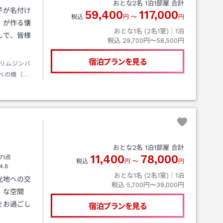
おとな
2
名
1
泊
1
部屋 合計
子が名付け
59,400
117,000
税込
円
〜
円
」が作る懐
おとな1名 (
2
名1室)｜
1
泊
しで、皆様
税込
29,700円〜58,500円
宿泊プランを見る
リムジンバ
べの橋（天
ら奈良又は
→タクシー
おとな
2
名
1
泊
1
部屋 合計
11,400
78,000
71点
税込
円
〜
円
4.8
おとな1名 (
2
名1室)｜
1
泊
光地への交
税込
5,700円〜39,000円
」な空間
をお過ごし
宿泊プランを見る