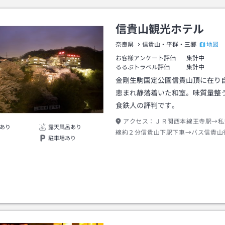
信貴山観光ホテル
地図
奈良県
信貴山・平群・三郷
お客様アンケート評価
集計中
るるぶトラベル評価
集計中
金剛生駒国定公園信貴山頂に在り
恵まれ静落着いた和室。味質量整
食鉄人の評判です。
アクセス：
ＪＲ関西本線王寺駅→私
あり
露天風呂あり
線約２分信貴山下駅下車→バス信貴山
駐車場あり
分信貴山下車→徒歩約１０分