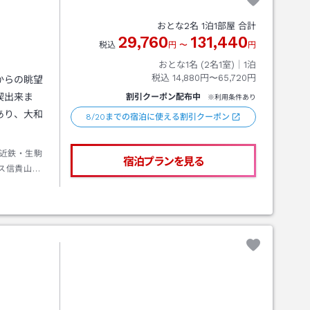
おとな
2
名
1
泊
1
部屋 合計
29,760
131,440
税込
円
〜
円
おとな1名 (
2
名1室)｜
1
泊
税込
14,880円〜65,720円
からの眺望
喫出来ま
割引クーポン配布中
※利用条件あり
あり、大和
8/20までの宿泊に使える割引クーポン
近鉄・生駒
宿泊プランを見る
ス信貴山行