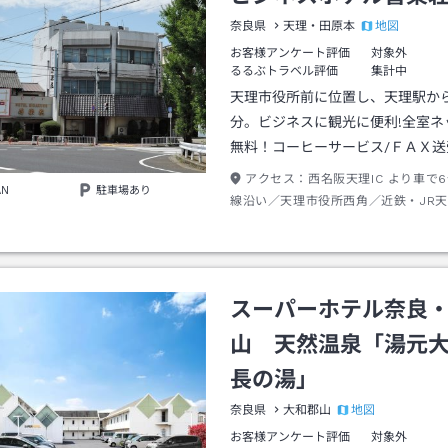
地図
奈良県
天理・田原本
お客様アンケート評価
対象外
るるぶトラベル評価
集計中
天理市役所前に位置し、天理駅か
分。ビジネスに観光に便利!全室ネ
無料！コーヒーサービス/ＦＡＸ送
アクセス：
西名阪天理IC より車で6
AN
駐車場あり
線沿い／天理市役所西角／近鉄・JR
歩8分／奈良駅より車で15分 ※駐車
台、普通車200円）
スーパーホテル奈良
山 天然温泉「湯元
長の湯」
地図
奈良県
大和郡山
お客様アンケート評価
対象外