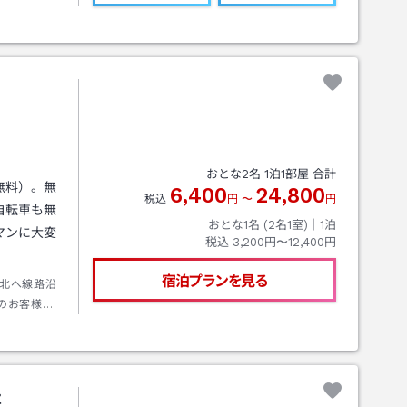
おとな
2
名
1
泊
1
部屋 合計
無料）。無
6,400
24,800
税込
円
〜
円
自転車も無
おとな1名 (
2
名1室)｜
1
泊
マンに大変
税込
3,200円〜12,400円
宿泊プランを見る
り北へ線路沿
のお客様
分。
荘