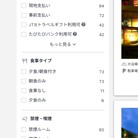
現地支払い
94
事前支払い
72
JTBトラベルギフト利用可
42
たびたびバンク利用可
42
もっと見る
食事タイプ
大浴場
駐車場
夕食/朝食付き
73
朝食のみ
73
食事なし
71
夕食のみ
8
禁煙・喫煙
禁煙ルーム
92