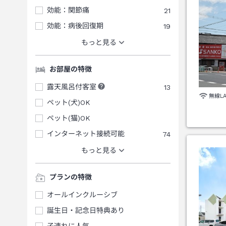
効能：関節痛
21
効能：病後回復期
19
もっと見る
お部屋の特徴
露天風呂付客室
13
無線L
ペット(犬)OK
ペット(猫)OK
インターネット接続可能
74
もっと見る
プランの特徴
オールインクルーシブ
誕生日・記念日特典あり