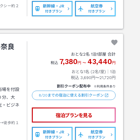
クシー約２
新幹線・JR
航空券
付きプラン
付きプラン
ル奈良
おとな
2
名
1
泊
1
部屋 合計
7,380
43,440
税込
円
〜
円
おとな1名 (
2
名1室)｜
1
泊
税込
3,690円〜21,720円
割引クーポン配布中
※利用条件あり
浴場を付設
8/20までの宿泊に使える割引クーポン
０分、大
光・ビジネ
宿泊プランを見る
→徒歩約１
新幹線・JR
航空券
付きプラン
付きプラン