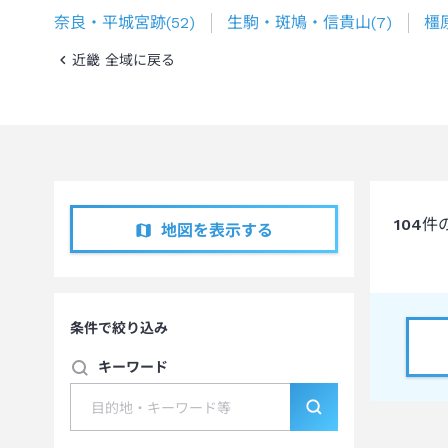
奈良・平城宮跡
(
52
)
生駒・斑鳩・信貴山
(
7
)
橿
近畿 全域に戻る
104
件
地図を表示する
条件で絞り込み
キーワード