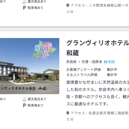
あり
露天風呂あり
アクセス：
ＪＲ関西本線郡山駅→タ
駐車場あり
０分
グランヴィリオホテ
和蔵
地図
奈良県
天理・田原本
お客様アンケート評価
集計中
るるぶトラベル評価
集計中
風情豊かな佇まいに天然温泉の大
した和のホテル。奈良市内へ車３
阪・京都へのアクセスも良く、観
あり
露天風呂あり
スに最適なホテルです。
駐車場あり
アクセス：
私鉄近鉄天理線二階堂駅
５分