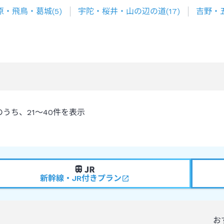
原・飛鳥・葛城
(
5
)
宇陀・桜井・山の辺の道
(
17
)
吉野・
のうち、
21～40
件を表示
新幹線・JR付きプラン
お