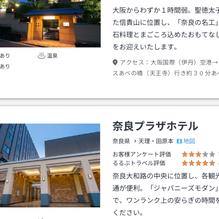
大阪からわずか１時間弱。聖徳太
た信貴山に位置し、「奈良の名工
石料理とまごころ込めたおもてな
をお迎えいたします。
あり
温泉
アクセス：
大阪国際（伊丹）空港→
あり
スあべの橋（天王寺）行き約３０分あ
王寺）下車→ＪＲ大和路線天王寺駅か
加茂行き約２０分王寺駅下車北口出口
約１０分
奈良プラザホテル
地図
奈良県
天理・田原本
お客様アンケート評価
るるぶトラベル評価
奈良大和路の中央に位置し、各観
通が便利。「ジャパニーズモダン
で、ワンランク上の安らぎの時間
ください。