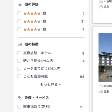
大浴場
宿の評価
温泉
2
21
7
宿の特徴
高級旅館・ホテル
8
駅から徒歩5分以内
34
ビーチまで徒歩5分以内
こども宿泊可能
88
もっと見る
大浴場
温泉
設備・サービス
駐車場あり(無料)
63