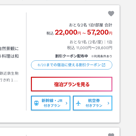
おとな
2
名
1
泊
1
部屋 合計
22,000
57,200
税込
円
〜
円
おとな1名 (
2
名1室)｜
1
泊
税込
11,000円〜28,600円
自然景観に
う料理は和
割引クーポン配布中
※利用条件あり
8/20までの宿泊に使える割引クーポン
鉄近鉄生駒
行き約１０
宿泊プランを見る
新幹線・JR
航空券
付きプラン
付きプラン