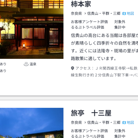
柿本家
地図
奈良県
信貴山・平群・三郷
お客様アンケート評価
対象外
るるぶトラベル評価
集計中
信貴山の高台にある当館は各部屋
が素晴らしく四季折々の自然を満
す。近くには法隆寺・斑鳩の里が
路散策に適しています。
あり
温泉
アクセス：
ＪＲ関西線王寺駅→私鉄
あり
線生駒行き約２分信貴山下駅下車→バ
き約１０分信貴山下車→徒歩約３分
旅亭 十三屋
地図
奈良県
信貴山・平群・三郷
お客様アンケート評価
対象外
るるぶトラベル評価
集計中