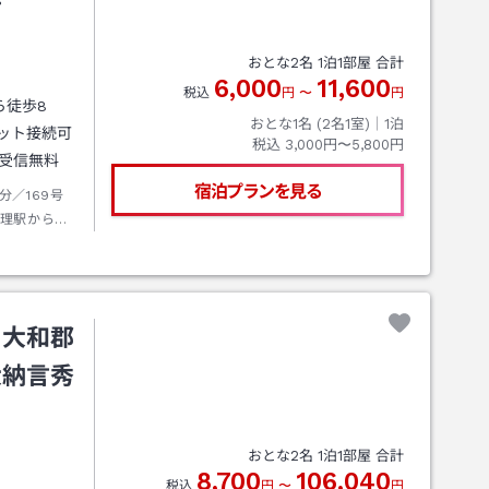
おとな
2
名
1
泊
1
部屋 合計
6,000
11,600
税込
円
〜
円
ら徒歩8
おとな1名 (
2
名1室)｜
1
泊
ット接続可
税込
3,000円〜5,800円
受信無料
宿泊プランを見る
分／169号
天理駅から徒
場（先着順6
・大和郡
大納言秀
おとな
2
名
1
泊
1
部屋 合計
8,700
106,040
税込
円
〜
円