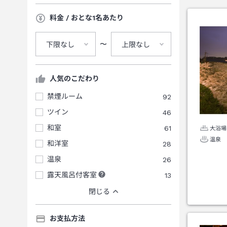
料金 / おとな1名あたり
〜
下限なし
上限なし
人気のこだわり
禁煙ルーム
92
ツイン
46
和室
61
大浴場
温泉
和洋室
28
温泉
26
露天風呂付客室
13
閉じる
お支払方法