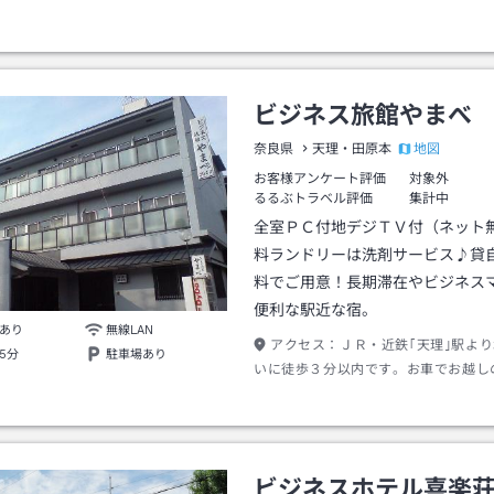
ビジネス旅館やまべ
地図
奈良県
天理・田原本
お客様アンケート評価
対象外
るるぶトラベル評価
集計中
全室ＰＣ付地デジＴＶ付（ネット
料ランドリーは洗剤サービス♪貸
料でご用意！長期滞在やビジネス
便利な駅近な宿。
あり
無線LAN
アクセス：
ＪＲ・近鉄｢天理｣駅よ
5分
駐車場あり
いに徒歩３分以内です。お車でお越し
は、名阪自動車道｢天理｣ＩＣより約５
ビジネスホテル喜楽