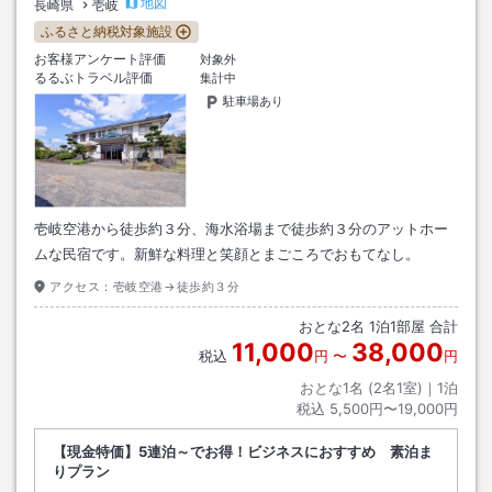
地図
長崎県
壱岐
ふるさと納税対象施設
お客様アンケート評価
対象外
るるぶトラベル評価
集計中
駐車場あり
壱岐空港から徒歩約３分、海水浴場まで徒歩約３分のアットホー
ムな民宿です。新鮮な料理と笑顔とまごころでおもてなし。
アクセス：
壱岐空港→徒歩約３分
おとな
2
名
1
泊
1
部屋 合計
11,000
38,000
税込
円
〜
円
おとな1名 (
2
名1室)｜
1
泊
税込
5,500円〜19,000円
【現金特価】5連泊～でお得！ビジネスにおすすめ 素泊ま
りプラン