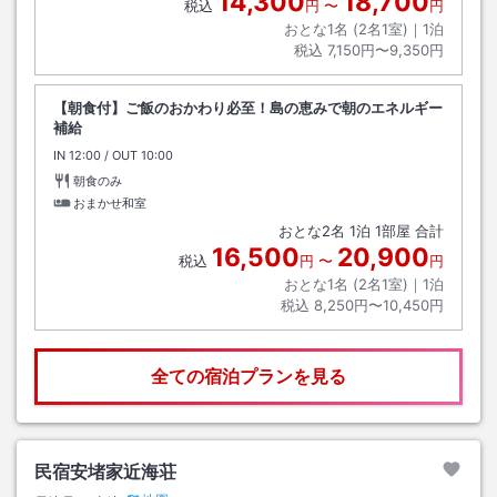
14,300
18,700
税込
円
〜
円
おとな1名 (
2
名1室)｜
1
泊
税込
7,150円〜9,350円
【朝食付】ご飯のおかわり必至！島の恵みで朝のエネルギー
補給
IN
チェックイン
12:00
/ OUT
チェックアウト
10:00
朝食のみ
おまかせ和室
おとな
2
名
1
泊
1
部屋 合計
16,500
20,900
税込
円
〜
円
おとな1名 (
2
名1室)｜
1
泊
税込
8,250円〜10,450円
全ての宿泊プランを見る
民宿安堵家近海荘