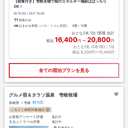
【朝食付き】壱岐名物で朝のエネルギー補給はばっちり
OK！
IN
チェックイン
15:00
/ OUT
チェックアウト
10:00
朝食のみ
おまかせ和室（バス・トイレ共同） 6畳～10畳
おとな
2
名
1
泊
1
部屋 合計
16,400
20,800
税込
円
〜
円
おとな1名 (
2
名1室)｜
1
泊
税込
8,200円〜10,400円
全ての宿泊プランを見る
グルメ宿＆タラソ温泉 壱岐牧場
地図
長崎県
壱岐
ふるさと納税対象施設
お客様アンケート評価
集計中
るるぶトラベル評価
集計中
駐車場あり