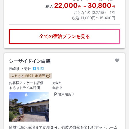
22,000
30,800
税込
円
〜
円
おとな1名 (
2
名1室)｜
1
泊
税込
11,000円〜15,400円
全ての宿泊プランを見る
シーサイドイン白鴎
地図
長崎県
壱岐
ふるさと納税対象施設
お客様アンケート評価
対象外
るるぶトラベル評価
集計中
駐車場あり
筒城浜海水浴場まで徒歩３分。壱岐の自然を楽しむアットホーム