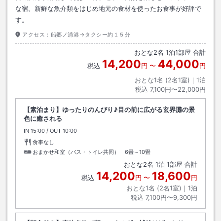
な宿。新鮮な魚介類をはじめ地元の食材を使ったお食事が好評で
す。
アクセス：
船郷ノ浦港→タクシー約１５分
おとな
2
名
1
泊
1
部屋 合計
14,200
44,000
税込
円
〜
円
おとな1名 (
2
名1室)｜
1
泊
税込
7,100円〜22,000円
【素泊まり】ゆったりのんびり♪目の前に広がる玄界灘の景
色に癒される
IN
チェックイン
15:00
/ OUT
チェックアウト
10:00
食事なし
おまかせ和室（バス・トイレ共同） 6畳～10畳
おとな
2
名
1
泊
1
部屋 合計
14,200
18,600
税込
円
〜
円
おとな1名 (
2
名1室)｜
1
泊
税込
7,100円〜9,300円