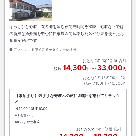
ほっとひと壱岐。玄界灘を望む宿で島時間を満喫。壱岐ならでは
の新鮮な魚介類を中心に自家農園で栽培した米や野菜を使ったお
食事が好評です。
アクセス：
船印通寺港→タクシー約７分
おとな
2
名
1
泊
1
部屋 合計
14,300
33,000
税込
円
〜
円
おとな1名 (
2
名1室)｜
1
泊
税込
7,150円〜16,500円
【素泊まり】気ままな壱岐への旅に♪時計を忘れてリラック
ス
IN
チェックイン
12:00
/ OUT
チェックアウト
10:00
食事なし
おまかせ和室
おとな
2
名
1
泊
1
部屋 合計