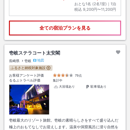
おとな1名 (
2
名1室)｜
1
泊
税込
9,200円〜11,200円
全ての宿泊プランを見る
壱岐ステラコート太安閣
地図
長崎県
壱岐
ふるさと納税対象施設
お客様アンケート評価
79点
るるぶトラベル評価
集計中
大浴場あり
駐車場あり
壱岐最大のリゾート旅館。壱岐の素晴らしさをすべて盛り込んだ
極上のおもてなしでお迎えします。温泉や洞窟風呂に浸り自然を