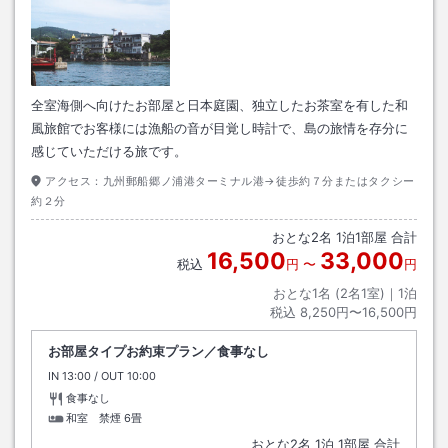
全室海側へ向けたお部屋と日本庭園、独立したお茶室を有した和
風旅館でお客様には漁船の音が目覚し時計で、島の旅情を存分に
感じていただける旅です。
アクセス：
九州郵船郷ノ浦港ターミナル港→徒歩約７分またはタクシー
約２分
おとな
2
名
1
泊
1
部屋 合計
16,500
33,000
税込
円
〜
円
おとな1名 (
2
名1室)｜
1
泊
税込
8,250円〜16,500円
お部屋タイプお約束プラン／食事なし
IN
チェックイン
13:00
/ OUT
チェックアウト
10:00
食事なし
和室 禁煙
6畳
おとな
2
名
1
泊
1
部屋 合計