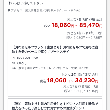
体いっぱい感じて下さい
アクセス：
船九州郵船郷ノ浦港駅～タクシー（約５分）
おとな
2
名
1
泊
1
部屋 合計
18,060
85,470
税込
円
〜
円
おとな1名 (
2
名1室)｜
1
泊
税込
9,030円〜42,735円
【お布団セルフプラン｜素泊まり】お布団セルフでお得に宿
泊！自分のペースで寛ぐリゾートステイ
IN
チェックイン
15:00
/ OUT
チェックアウト
11:00
食事なし
【新館｜和室アウトバス｜12～15畳】グループ旅行◎
12畳
おとな
2
名
1
泊
1
部屋 合計
18,060
34,230
税込
円
〜
円
おとな1名 (
2
名1室)｜
1
泊
税込
9,030円〜17,115円
【連泊｜素泊まり】館内利用券付き！ビジネス利用や離島で
観光をゆったり楽しむ方におすすめの連泊プラン！