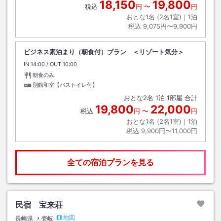
18,150
19,800
税込
円
〜
円
おとな1名 (
2
名1室)｜
1
泊
税込
9,075円〜9,900円
ビジネス素泊まり（朝食付）プラン ＜リゾート気分＞
IN
チェックイン
14:00
/ OUT
チェックアウト
10:00
朝食のみ
別館和室【バストイレ付】
おとな
2
名
1
泊
1
部屋 合計
19,800
22,000
税込
円
〜
円
おとな1名 (
2
名1室)｜
1
泊
税込
9,900円〜11,000円
全ての宿泊プランを見る
民宿 宝来荘
地図
長崎県
壱岐