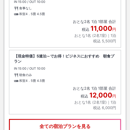
IN
チェックイン
15:00
/ OUT
チェックアウト
10:00
食事なし
和室4．5畳
4.5畳
おとな
2
名
1
泊
1
部屋 合計
11,000
税込
円
おとな1名 (
2
名1室)｜
1
泊
税込
5,500円
【現金特価】5連泊～でお得！ビジネスにおすすめ 朝食プ
ラン
IN
チェックイン
15:00
/ OUT
チェックアウト
10:00
朝食のみ
和室4．5畳
4.5畳
おとな
2
名
1
泊
1
部屋 合計
12,000
税込
円
おとな1名 (
2
名1室)｜
1
泊
税込
6,000円
全ての宿泊プランを見る