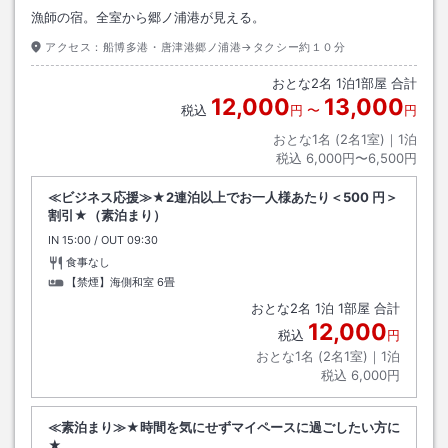
漁師の宿。全室から郷ノ浦港が見える。
アクセス：
船博多港・唐津港郷ノ浦港→タクシー約１０分
おとな
2
名
1
泊
1
部屋 合計
12,000
13,000
税込
円
〜
円
おとな1名 (
2
名1室)｜
1
泊
税込
6,000円〜6,500円
≪ビジネス応援≫★2連泊以上でお一人様あたり＜500 円＞
割引★（素泊まり）
IN
チェックイン
15:00
/ OUT
チェックアウト
09:30
食事なし
【禁煙】海側和室
6畳
おとな
2
名
1
泊
1
部屋 合計
12,000
税込
円
おとな1名 (
2
名1室)｜
1
泊
税込
6,000円
≪素泊まり≫★時間を気にせずマイペースに過ごしたい方に
★