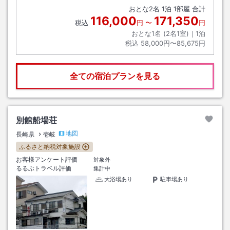
おとな
2
名
1
泊
1
部屋 合計
116,000
171,350
税込
円
〜
円
おとな1名 (
2
名1室)｜
1
泊
税込
58,000円〜85,675円
全ての宿泊プランを見る
別館船場荘
地図
長崎県
壱岐
ふるさと納税対象施設
お客様アンケート評価
対象外
るるぶトラベル評価
集計中
大浴場あり
駐車場あり