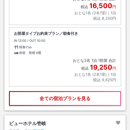
16,500
税込
円
おとな1名 (
2
名1室)｜
1
泊
税込
8,250円
お部屋タイプお約束プラン／朝食付き
IN
チェックイン
13:00
/ OUT
チェックアウト
10:00
朝食のみ
和室 禁煙
6畳
おとな
2
名
1
泊
1
部屋 合計
19,250
税込
円
おとな1名 (
2
名1室)｜
1
泊
税込
9,625円
全ての宿泊プランを見る
ビューホテル壱岐