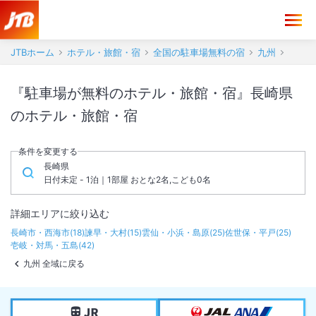
JTBホーム
ホテル・旅館・宿
全国の駐車場無料の宿
九州
『駐車場が無料のホテル・旅館・宿』長崎県
のホテル・旅館・宿
条件を変更する
長崎県
日付未定 - 1泊｜1部屋 おとな2名,こども0名
詳細エリアに絞り込む
長崎市・西海市
(
18
)
諫早・大村
(
15
)
雲仙・小浜・島原
(
25
)
佐世保・平戸
(
25
)
壱岐・対馬・五島
(
42
)
九州 全域に戻る