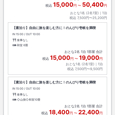
15,000
50,400
税込
円
〜
円
おとな1名 (
2
名1室)｜
1
泊
税込
7,500円〜25,200円
【素泊り】自由に旅を楽しむ方に！のんびり壱岐を満喫
IN
チェックイン
15:00
/ OUT
チェックアウト
10:00
食事なし
和室
6畳
おとな
2
名
1
泊
1
部屋 合計
15,000
19,000
税込
円
〜
円
おとな1名 (
2
名1室)｜
1
泊
税込
7,500円〜9,500円
【素泊り】自由に旅を楽しむ方に！のんびり壱岐を満喫
IN
チェックイン
15:00
/ OUT
チェックアウト
10:00
食事なし
◇山側◇和室10畳
おとな
2
名
1
泊
1
部屋 合計
18,400
22,400
税込
円
〜
円