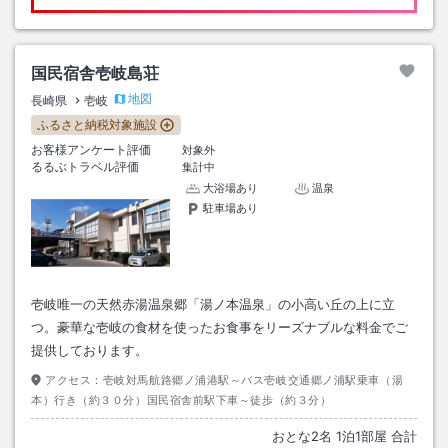
国民宿舎壱岐島荘
地図
長崎県
壱岐
ふるさと納税対象施設
お客様アンケート評価
対象外
るるぶトラベル評価
集計中
大浴場あり
温泉
駐車場あり
壱岐唯一の天然赤湯温泉郷「湯ノ本温泉」の小高い丘の上に立
つ。豪華な壱岐の食材を使ったお食事をリーズナブルな料金でご
提供しております。
アクセス：
壱岐対馬航路郷ノ浦港駅～バス壱岐交通郷ノ浦駅乗車（湯
本）行き（約３０分）国民宿舎前駅下車～徒歩（約３分）
おとな
2
名
1
泊
1
部屋 合計