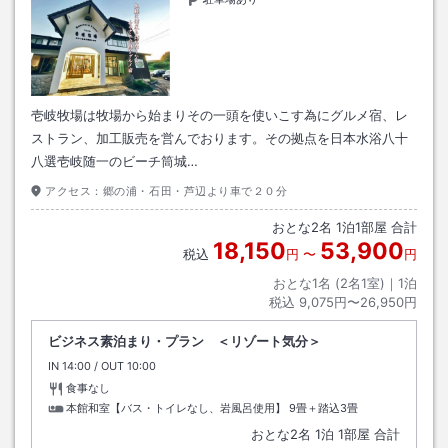
壱岐牧場は牧場から始まりその一頭を使いこす為にグルメ宿、レ
ストラン、加工販売を営んでおります。その拠点を日本水浴八十
八選壱岐随一のビーチ筒城…
アクセス：
郷の浦・石田・芦辺より車で２０分
おとな
2
名
1
泊
1
部屋 合計
18,150
53,900
税込
円
〜
円
おとな1名 (
2
名1室)｜
1
泊
税込
9,075円〜26,950円
ビジネス素泊まり・プラン ＜リゾート気分＞
IN
チェックイン
14:00
/ OUT
チェックアウト
10:00
食事なし
本館和室【バス・トイレなし、岩風呂使用】
9畳＋踏込3畳
おとな
2
名
1
泊
1
部屋 合計