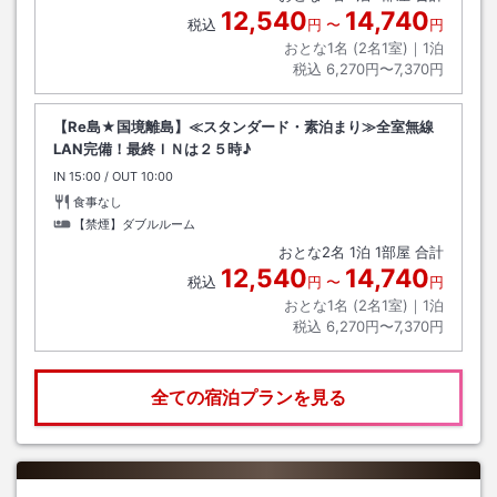
12,540
14,740
税込
円
〜
円
おとな1名 (
2
名1室)｜
1
泊
税込
6,270円〜7,370円
【Re島★国境離島】≪スタンダード・素泊まり≫全室無線
LAN完備！最終ＩＮは２５時♪
IN
チェックイン
15:00
/ OUT
チェックアウト
10:00
食事なし
【禁煙】ダブルルーム
おとな
2
名
1
泊
1
部屋 合計
12,540
14,740
税込
円
〜
円
おとな1名 (
2
名1室)｜
1
泊
税込
6,270円〜7,370円
全ての宿泊プランを見る