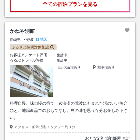
全ての宿泊プランを見る
かねや別館
地図
長崎県
壱岐
ふるさと納税対象施設
お客様アンケート評価
集計中
るるぶトラベル評価
集計中
大浴場あり
駐車場あり
料理自慢、味自慢の宿で、玄海灘の荒波にもまれた活のいい魚介
類と、地場産品でのおもてなし。島の味を思う存分お楽しみ下さ
い。
アクセス：
船芦辺港→タクシー約３分
おとな
2
名
1
泊
1
部屋 合計