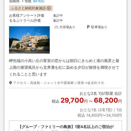
地図
長崎県
壱岐
ふるさと納税対象施設
お客様アンケート評価
集計中
るるぶトラベル評価
集計中
大浴場あり
駐車場あり
岬先端の小高い丘の客室の窓からは朝日にきらめく港の風景と最
上階の展望風呂から玄界灘を紅に染める夕日が旅情を満喫させて
くれることと思います
アクセス：
高速船・ジェット水中翼船郷ノ浦港→徒歩約５分
おとな
2
名
1
泊
1
部屋 合計
29,700
68,200
税込
円
〜
円
おとな1名 (
2
名1室)｜
1
泊
税込
14,850円〜34,100円
【グループ・ファミリーの島旅】1室4名以上のご宿泊が