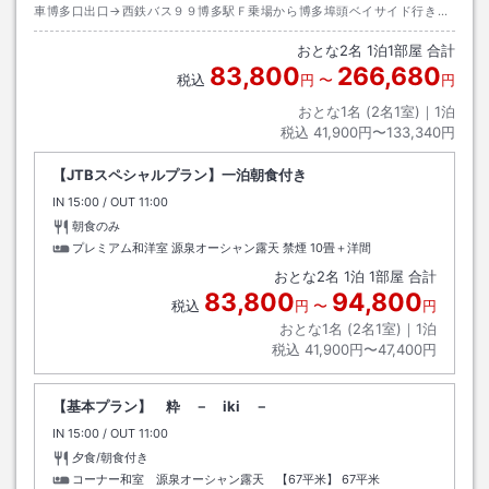
車博多口出口→西鉄バス９９博多駅Ｆ乗場から博多埠頭ベイサイド行き約
２０分終点下車→九州郵船博多港から壱岐・対馬行き約７０分壱岐港下船
おとな
2
名
1
泊
1
部屋 合計
→タクシー約１５分
83,800
266,680
税込
円
〜
円
おとな1名 (
2
名1室)｜
1
泊
税込
41,900円〜133,340円
【JTBスペシャルプラン】一泊朝食付き
IN
チェックイン
15:00
/ OUT
チェックアウト
11:00
朝食のみ
プレミアム和洋室 源泉オーシャン露天 禁煙
10畳＋洋間
おとな
2
名
1
泊
1
部屋 合計
83,800
94,800
税込
円
〜
円
おとな1名 (
2
名1室)｜
1
泊
税込
41,900円〜47,400円
【基本プラン】 粋 － iki －
IN
チェックイン
15:00
/ OUT
チェックアウト
11:00
夕食/朝食付き
コーナー和室 源泉オーシャン露天 【67平米】
67平米