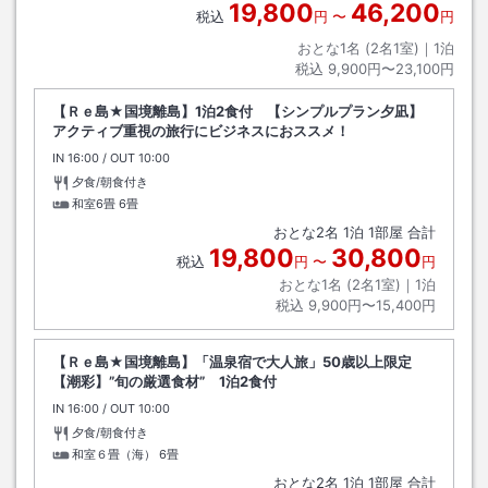
19,800
46,200
税込
円
〜
円
おとな1名 (
2
名1室)｜
1
泊
税込
9,900円〜23,100円
【Ｒｅ島★国境離島】1泊2食付 【シンプルプラン夕凪】
アクティブ重視の旅行にビジネスにおススメ！
IN
チェックイン
16:00
/ OUT
チェックアウト
10:00
夕食/朝食付き
和室6畳
6畳
おとな
2
名
1
泊
1
部屋 合計
19,800
30,800
税込
円
〜
円
おとな1名 (
2
名1室)｜
1
泊
税込
9,900円〜15,400円
【Ｒｅ島★国境離島】「温泉宿で大人旅」50歳以上限定
【潮彩】”旬の厳選食材” 1泊2食付
IN
チェックイン
16:00
/ OUT
チェックアウト
10:00
夕食/朝食付き
和室６畳（海）
6畳
おとな
2
名
1
泊
1
部屋 合計