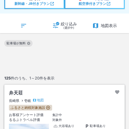
新幹線・JR付きプラン
航空券付きプラン
絞り込み
地図表示
(選択中)
駐車場が無料
この絞り込み条件を解除
125
件のうち、
1～20
件を表示
弁天荘
地図
長崎県
壱岐
ふるさと納税対象施設
お客様アンケート評価
集計中
るるぶトラベル評価
対象外
大浴場あり
駐車場あり