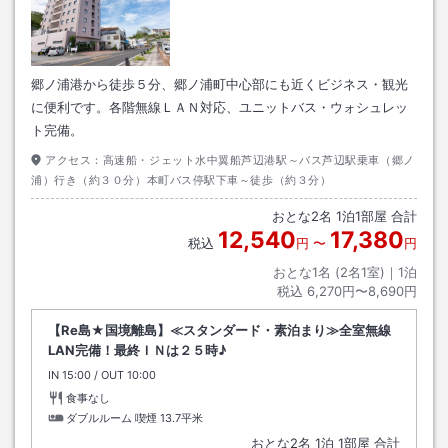
郷ノ浦港から徒歩５分、郷ノ浦町中心部にも近くビジネス・観光
に便利です。各階無線ＬＡＮ対応、ユニットバス・ウォシュレッ
ト完備。
アクセス：
高速船・ジェット水中翼船芦辺港駅～バス芦辺駅乗車（郷ノ
浦）行き（約３０分）本町バス停駅下車～徒歩（約３分）
おとな
2
名
1
泊
1
部屋 合計
12,540
17,380
税込
円
〜
円
おとな1名 (
2
名1室)｜
1
泊
税込
6,270円〜8,690円
【Re島★国境離島】≪スタンダード・素泊まり≫全室無線
LAN完備！最終ＩＮは２５時♪
IN
チェックイン
15:00
/ OUT
チェックアウト
10:00
食事なし
ダブルルーム 喫煙
13.7平米
おとな
2
名
1
泊
1
部屋 合計