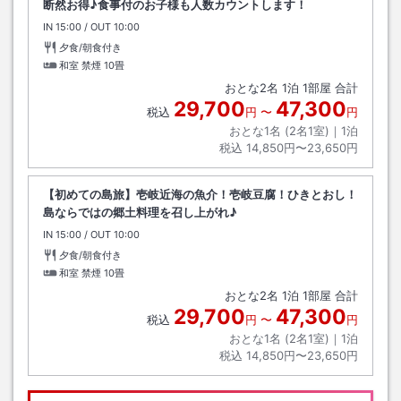
断然お得♪食事付のお子様も人数カウントします！
IN
チェックイン
15:00
/ OUT
チェックアウト
10:00
夕食/朝食付き
和室 禁煙
10畳
おとな
2
名
1
泊
1
部屋 合計
29,700
47,300
税込
円
〜
円
おとな1名 (
2
名1室)｜
1
泊
税込
14,850円〜23,650円
【初めての島旅】壱岐近海の魚介！壱岐豆腐！ひきとおし！
島ならではの郷土料理を召し上がれ♪
IN
チェックイン
15:00
/ OUT
チェックアウト
10:00
夕食/朝食付き
和室 禁煙
10畳
おとな
2
名
1
泊
1
部屋 合計
29,700
47,300
税込
円
〜
円
おとな1名 (
2
名1室)｜
1
泊
税込
14,850円〜23,650円