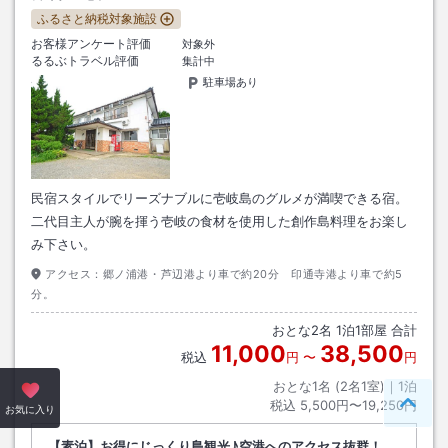
ふるさと納税対象施設
お客様アンケート評価
対象外
るるぶトラベル評価
集計中
駐車場あり
民宿スタイルでリーズナブルに壱岐島のグルメが満喫できる宿。
二代目主人が腕を揮う壱岐の食材を使用した創作島料理をお楽し
み下さい。
アクセス：
郷ノ浦港・芦辺港より車で約20分 印通寺港より車で約5
分。
おとな
2
名
1
泊
1
部屋 合計
11,000
38,500
税込
円
〜
円
おとな1名 (
2
名1室)｜
1
泊
税込
5,500円〜19,250円
ペー
お気に入り
【素泊】お得にじっくり島観光♪空港へのアクセス抜群！