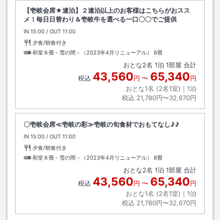
【壱岐会席★連泊】２連泊以上のお客様はこちらがおスス
メ！毎日日替わり＆壱岐牛を選べる一口〇〇でご提供
IN
チェックイン
15:00
/ OUT
チェックアウト
11:00
夕食/朝食付き
和室８畳－雪の間－（2023年4月リニューアル）
8畳
おとな
2
名
1
泊
1
部屋 合計
43,560
65,340
税込
円
〜
円
おとな1名 (
2
名1室)｜
1
泊
税込
21,780円〜32,670円
〇壱岐会席≪壱岐の彩≫壱岐の旬食材でおもてなし♪♪
IN
チェックイン
15:00
/ OUT
チェックアウト
11:00
夕食/朝食付き
和室８畳－雪の間－（2023年4月リニューアル）
8畳
おとな
2
名
1
泊
1
部屋 合計
43,560
65,340
税込
円
〜
円
おとな1名 (
2
名1室)｜
1
泊
税込
21,780円〜32,670円