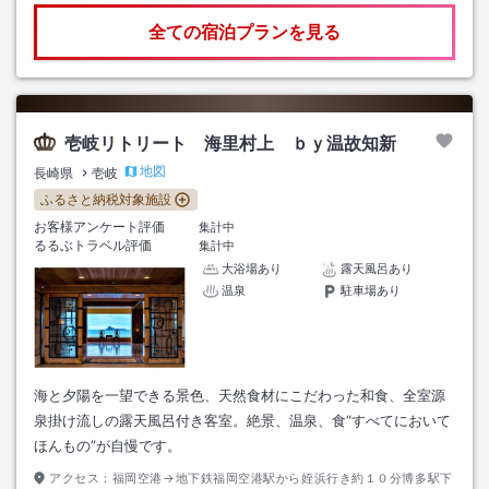
全ての宿泊プランを見る
壱岐リトリート 海里村上 ｂｙ温故知新
地図
長崎県
壱岐
ふるさと納税対象施設
お客様アンケート評価
集計中
るるぶトラベル評価
集計中
大浴場あり
露天風呂あり
温泉
駐車場あり
海と夕陽を一望できる景色、天然食材にこだわった和食、全室源
泉掛け流しの露天風呂付き客室。絶景、温泉、食“すべてにおいて
ほんもの”が自慢です。
アクセス：
福岡空港→地下鉄福岡空港駅から姪浜行き約１０分博多駅下