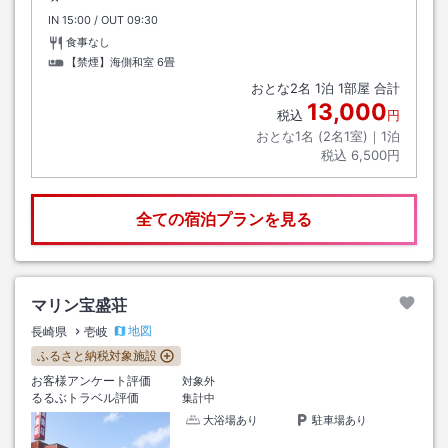
IN
チェックイン
15:00
/ OUT
チェックアウト
09:30
食事なし
【禁煙】海側和室
6畳
おとな
2
名
1
泊
1
部屋 合計
13,000
税込
円
おとな1名 (
2
名1室)｜
1
泊
税込
6,500円
全ての宿泊プランを見る
マリン宝盛荘
地図
長崎県
壱岐
ふるさと納税対象施設
お客様アンケート評価
対象外
るるぶトラベル評価
集計中
大浴場あり
駐車場あり