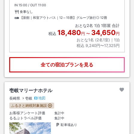
IN
チェックイン
15:00
/ OUT
チェックアウト
11:00
食事なし
【新館｜和室アウトバス｜12～15畳】グループ旅行◎
12畳
おとな
2
名
1
泊
1
部屋 合計
18,480
34,650
税込
円
〜
円
おとな1名 (
2
名1室)｜
1
泊
税込
9,240円〜17,325円
全ての宿泊プランを見る
壱岐マリーナホテル
地図
長崎県
壱岐
ふるさと納税対象施設
お客様アンケート評価
集計中
るるぶトラベル評価
集計中
駐車場あり