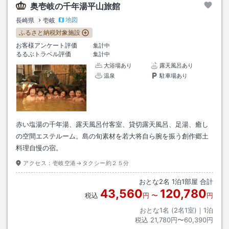
奥壱岐の千年湯平山旅館
地図
長崎県
壱岐
ふるさと納税対象施設
お客様アンケート評価
集計中
るるぶトラベル評価
集計中
大浴場あり
露天風呂あり
温泉
駐車場あり
赤い塩湯の千年湯、露天風呂付客室、貸切露天風呂、足湯、癒し
の空間エステルーム。島の旬素材を若大将自ら腕を振う創作郷土
料理自慢の宿。
アクセス：
壱岐空港→タクシー約２５分
おとな
2
名
1
泊
1
部屋 合計
43,560
120,780
税込
円
〜
円
おとな1名 (
2
名1室)｜
1
泊
税込
21,780円〜60,390円