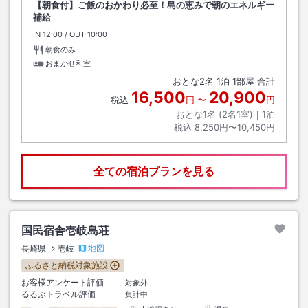
【朝食付】ご飯のおかわり必至！島の恵みで朝のエネルギー
補給
IN
チェックイン
12:00
/ OUT
チェックアウト
10:00
朝食のみ
おまかせ和室
おとな
2
名
1
泊
1
部屋 合計
16,500
20,900
税込
円
〜
円
おとな1名 (
2
名1室)｜
1
泊
税込
8,250円〜10,450円
全ての宿泊プランを見る
国民宿舎壱岐島荘
地図
長崎県
壱岐
ふるさと納税対象施設
お客様アンケート評価
対象外
るるぶトラベル評価
集計中