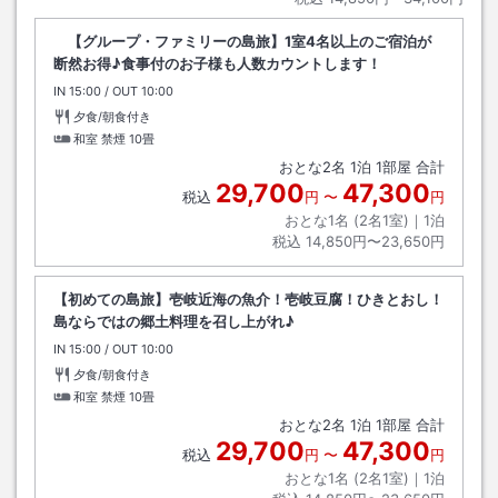
【グループ・ファミリーの島旅】1室4名以上のご宿泊が
断然お得♪食事付のお子様も人数カウントします！
IN
チェックイン
15:00
/ OUT
チェックアウト
10:00
夕食/朝食付き
和室 禁煙
10畳
おとな
2
名
1
泊
1
部屋 合計
29,700
47,300
税込
円
〜
円
おとな1名 (
2
名1室)｜
1
泊
税込
14,850円〜23,650円
【初めての島旅】壱岐近海の魚介！壱岐豆腐！ひきとおし！
島ならではの郷土料理を召し上がれ♪
IN
チェックイン
15:00
/ OUT
チェックアウト
10:00
夕食/朝食付き
和室 禁煙
10畳
おとな
2
名
1
泊
1
部屋 合計
29,700
47,300
税込
円
〜
円
おとな1名 (
2
名1室)｜
1
泊