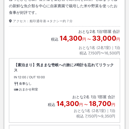
の新鮮な魚介類を中心に自家農園で栽培した米や野菜を使ったお
食事が好評です。
アクセス：
船印通寺港→タクシー約７分
おとな
2
名
1
泊
1
部屋 合計
14,300
33,000
税込
円
〜
円
おとな1名 (
2
名1室)｜
1
泊
税込
7,150円〜16,500円
【素泊まり】気ままな壱岐への旅に♪時計を忘れてリラック
ス
IN
チェックイン
12:00
/ OUT
チェックアウト
10:00
食事なし
おまかせ和室
おとな
2
名
1
泊
1
部屋 合計
14,300
18,700
税込
円
〜
円
おとな1名 (
2
名1室)｜
1
泊
税込
7,150円〜9,350円