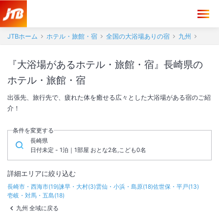
JTBホーム
ホテル・旅館・宿
全国の大浴場ありの宿
九州
『大浴場があるホテル・旅館・宿』長崎県の
ホテル・旅館・宿
出張先、旅行先で、疲れた体を癒せる広々とした大浴場がある宿のご紹
介！
条件を変更する
長崎県
日付未定 - 1泊｜1部屋 おとな2名,こども0名
詳細エリアに絞り込む
長崎市・西海市
(
19
)
諫早・大村
(
3
)
雲仙・小浜・島原
(
18
)
佐世保・平戸
(
13
)
壱岐・対馬・五島
(
18
)
九州 全域に戻る