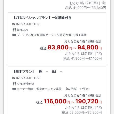
おとな1名 (
2
名1室)｜
1
泊
税込
41,900円〜133,340円
【JTBスペシャルプラン】一泊朝食付き
IN
チェックイン
15:00
/ OUT
チェックアウト
11:00
朝食のみ
プレミアム和洋室 源泉オーシャン露天 禁煙
10畳＋洋間
おとな
2
名
1
泊
1
部屋 合計
83,800
94,800
税込
円
〜
円
おとな1名 (
2
名1室)｜
1
泊
税込
41,900円〜47,400円
【基本プラン】 粋 － iki －
IN
チェックイン
15:00
/ OUT
チェックアウト
11:00
夕食/朝食付き
コーナー和室 源泉オーシャン露天 【67平米】
67平米
おとな
2
名
1
泊
1
部屋 合計
116,000
190,720
税込
円
〜
円
おとな1名 (
2
名1室)｜
1
泊
税込
58,000円〜95,360円