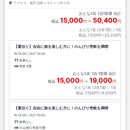
アクセス：
船芦辺港→タクシー約３分
おとな
2
名
1
泊
1
部屋 合計
15,000
50,400
税込
円
〜
円
おとな1名 (
2
名1室)｜
1
泊
税込
7,500円〜25,200円
【素泊り】自由に旅を楽しむ方に！のんびり壱岐を満喫
IN
チェックイン
15:00
/ OUT
チェックアウト
10:00
食事なし
和室
6畳
おとな
2
名
1
泊
1
部屋 合計
15,000
19,000
税込
円
〜
円
おとな1名 (
2
名1室)｜
1
泊
税込
7,500円〜9,500円
【素泊り】自由に旅を楽しむ方に！のんびり壱岐を満喫
IN
チェックイン
15:00
/ OUT
チェックアウト
10:00
食事なし
◇山側◇和室10畳