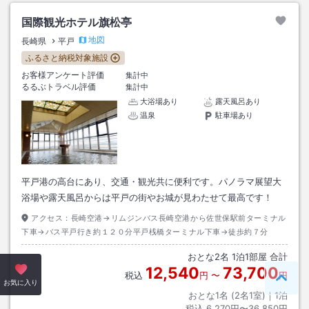
国際観光ホテル旗松亭
地図
長崎県
平戸
ふるさと納税対象施設
お客様アンケート評価
集計中
るるぶトラベル評価
集計中
大浴場あり
露天風呂あり
温泉
駐車場あり
平戸港の高台にあり、交通・観光共に便利です。パノラマ展望大
浴場や露天風呂からは平戸の街やお城が見わたせて最高です！
アクセス：
長崎空港→リムジンバス長崎空港から佐世保駅前ターミナル
下車→バス平戸行き約１２０分平戸桟橋ターミナル下車→徒歩約７分
おとな
2
名
1
泊
1
部屋 合計
12,540
73,700
税込
円
〜
円
ペー
お気に入り
おとな1名 (
2
名1室)｜
1
泊
税込
6,270円〜36,850円