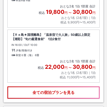
和室6畳
6畳
おとな
2
名
1
泊
1
部屋 合計
19,800
30,800
税込
円
〜
円
おとな1名 (
2
名1室)｜
1
泊
税込
9,900円〜15,400円
【Ｒｅ島★国境離島】「温泉宿で大人旅」50歳以上限定
【潮彩】”旬の厳選食材” 1泊2食付
IN
チェックイン
16:00
/ OUT
チェックアウト
10:00
夕食/朝食付き
和室６畳（海）
6畳
おとな
2
名
1
泊
1
部屋 合計
22,000
30,800
税込
円
〜
円
おとな1名 (
2
名1室)｜
1
泊
税込
11,000円〜15,400円
全ての宿泊プランを見る