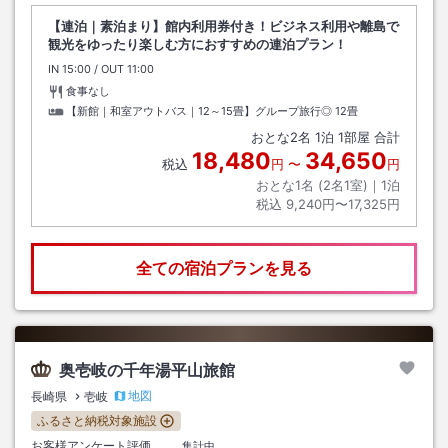
【連泊｜素泊まり】館内利用券付き！ビジネス利用や離島で
観光をゆったり楽しむ方におすすめの連泊プラン！
IN
チェックイン
15:00
/ OUT
チェックアウト
11:00
食事なし
【新館｜和室アウトバス｜12～15畳】グループ旅行◎
12畳
おとな
2
名
1
泊
1
部屋 合計
18,480
34,650
税込
円
〜
円
おとな1名 (
2
名1室)｜
1
泊
税込
9,240円〜17,325円
全ての宿泊プランを見る
奥壱岐の千年湯平山旅館
地図
長崎県
壱岐
ふるさと納税対象施設
お客様アンケート評価
集計中