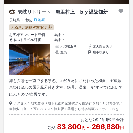
壱岐リトリート 海里村上 ｂｙ温故知新
地図
長崎県
壱岐
ふるさと納税対象施設
お客様アンケート評価
集計中
るるぶトラベル評価
集計中
大浴場あり
露天風呂あり
温泉
駐車場あり
海と夕陽を一望できる景色、天然食材にこだわった和食、全室源
泉掛け流しの露天風呂付き客室。絶景、温泉、食“すべてにおいて
ほんもの”が自慢です。
アクセス：
福岡空港→地下鉄福岡空港駅から姪浜行き約１０分博多駅下
車博多口出口→西鉄バス９９博多駅Ｆ乗場から博多埠頭ベイサイド行き約
２０分終点下車→九州郵船博多港から壱岐・対馬行き約７０分壱岐港下船
おとな
2
名
1
泊
1
部屋 合計
→タクシー約１５分
83,800
266,680
税込
円
〜
円