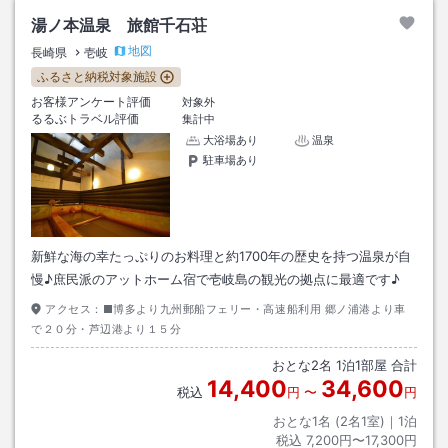
湯ノ本温泉 旅館千石荘
地図
長崎県
壱岐
ふるさと納税対象施設
お客様アンケート評価
対象外
るるぶトラベル評価
集計中
大浴場あり
温泉
駐車場あり
新鮮な海の幸たっぷりのお料理と約1700年の歴史を持つ温泉が自
慢♪庶民派のアットホーム宿で壱岐島の観光の拠点に最適です♪
アクセス：
■博多より九州郵船フェリー・高速船利用 郷ノ浦港より車
で２０分・芦辺港より１５分
おとな
2
名
1
泊
1
部屋 合計
14,400
34,600
税込
円
〜
円
おとな1名 (
2
名1室)｜
1
泊
税込
7,200円〜17,300円