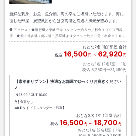
新鮮な刺身、お魚、魚介類。海の幸をご堪能いただけます。海に
面した部屋、展望風呂からは玄海灘と漁港の風景が望めます。
アクセス：
◆飛行機／壱岐空港→タクシー約５分／料金１０００円程
度 ◆船／博多港→郷ノ浦・芦辺港よりタクシー約２０分／料金２５００
円程度／唐津東港→印通寺港より徒歩約５分
おとな
2
名
1
泊
1
部屋 合計
16,500
62,920
税込
円
〜
円
おとな1名 (
2
名1室)｜
1
泊
税込
8,250円〜31,460円
【素泊まりプラン】快適なお部屋でゆっくりお寛ぎください
♪
IN
チェックイン
15:00
/ OUT
チェックアウト
10:00
食事なし
Dタイプ【スタンダード和室】
おとな
2
名
1
泊
1
部屋 合計
16,500
18,700
税込
円
〜
円
おとな1名 (
2
名1室)｜
1
泊
税込
8,250円〜9,350円