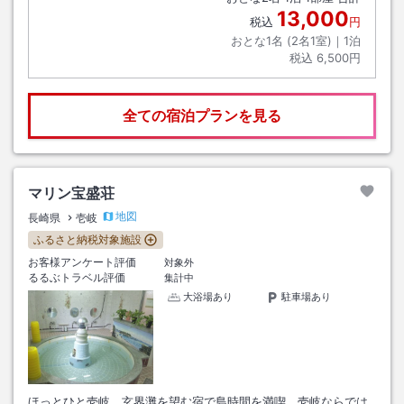
13,000
税込
円
おとな1名 (
2
名1室)｜
1
泊
税込
6,500円
全ての宿泊プランを見る
マリン宝盛荘
地図
長崎県
壱岐
ふるさと納税対象施設
お客様アンケート評価
対象外
るるぶトラベル評価
集計中
大浴場あり
駐車場あり
ほっとひと壱岐。玄界灘を望む宿で島時間を満喫。壱岐ならでは