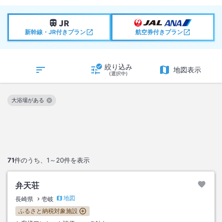
新幹線・JR付きプラン
航空券付きプラン
絞り込み
地図表示
(選択中)
大浴場がある
この絞り込み条件を解除
71
件のうち、
1～20
件を表示
弁天荘
地図
長崎県
壱岐
ふるさと納税対象施設