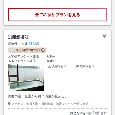
全ての宿泊プランを見る
別館船場荘
地図
長崎県
壱岐
ふるさと納税対象施設
お客様アンケート評価
対象外
るるぶトラベル評価
集計中
大浴場あり
駐車場あり
漁師の宿。全室から郷ノ浦港が見える。
アクセス：
船博多港・唐津港郷ノ浦港→タクシー約１０分
おとな
2
名
1
泊
1
部屋 合計