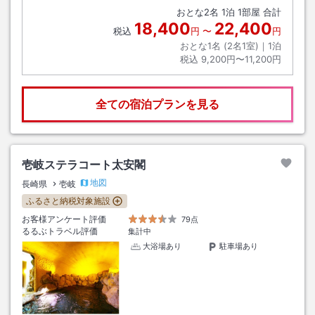
おとな
2
名
1
泊
1
部屋 合計
18,400
22,400
税込
円
〜
円
おとな1名 (
2
名1室)｜
1
泊
税込
9,200円〜11,200円
全ての宿泊プランを見る
壱岐ステラコート太安閣
地図
長崎県
壱岐
ふるさと納税対象施設
お客様アンケート評価
79点
るるぶトラベル評価
集計中
大浴場あり
駐車場あり