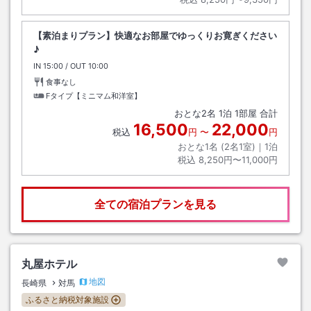
【素泊まりプラン】快適なお部屋でゆっくりお寛ぎください
♪
IN
チェックイン
15:00
/ OUT
チェックアウト
10:00
食事なし
Fタイプ【ミニマム和洋室】
おとな
2
名
1
泊
1
部屋 合計
16,500
22,000
税込
円
〜
円
おとな1名 (
2
名1室)｜
1
泊
税込
8,250円〜11,000円
全ての宿泊プランを見る
丸屋ホテル
地図
長崎県
対馬
ふるさと納税対象施設