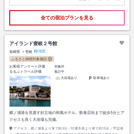
全ての宿泊プランを見る
アイランド壹岐２号館
地図
長崎県
壱岐
ふるさと納税対象施設
お客様アンケート評価
対象外
るるぶトラベル評価
集計中
大浴場あり
駐車場あり
郷ノ浦港を見渡す好立地の和風ホテル。飲食店街まで徒歩5分とア
クセスも良く大浴場も完備。
アクセス：
郷ノ浦港より車で約3分／印通寺港より車で約15分／芦辺港