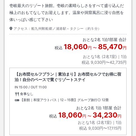
壱岐最大のリゾート旅館。壱岐の素晴らしさをすべて盛り込んだ
極上のおもてなしでお迎えします。温泉や洞窟風呂に浸り自然を
体いっぱい感じて下さい
アクセス：
船九州郵船郷ノ浦港駅～タクシー（約５分）
おとな
2
名
1
泊
1
部屋 合計
18,060
85,470
税込
円
〜
円
おとな1名 (
2
名1室)｜
1
泊
税込
9,030円〜42,735円
【お布団セルフプラン｜素泊まり】お布団セルフでお得に宿
泊！自分のペースで寛ぐリゾートステイ
IN
チェックイン
15:00
/ OUT
チェックアウト
11:00
食事なし
【新館｜和室アウトバス｜12～15畳】グループ旅行◎
12畳
おとな
2
名
1
泊
1
部屋 合計
18,060
34,230
税込
円
〜
円
おとな1名 (
2
名1室)｜
1
泊
税込
9,030円〜17,115円