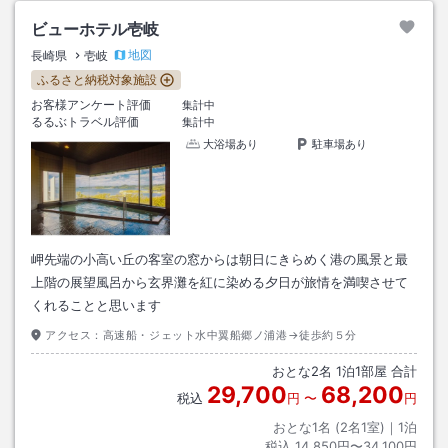
ビューホテル壱岐
地図
長崎県
壱岐
ふるさと納税対象施設
お客様アンケート評価
集計中
るるぶトラベル評価
集計中
大浴場あり
駐車場あり
岬先端の小高い丘の客室の窓からは朝日にきらめく港の風景と最
上階の展望風呂から玄界灘を紅に染める夕日が旅情を満喫させて
くれることと思います
アクセス：
高速船・ジェット水中翼船郷ノ浦港→徒歩約５分
おとな
2
名
1
泊
1
部屋 合計
29,700
68,200
税込
円
〜
円
おとな1名 (
2
名1室)｜
1
泊
税込
14,850円〜34,100円