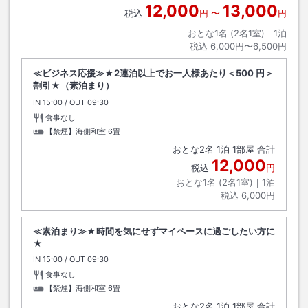
12,000
13,000
税込
円
〜
円
おとな1名 (
2
名1室)｜
1
泊
税込
6,000円〜6,500円
≪ビジネス応援≫★2連泊以上でお一人様あたり＜500 円＞
割引★（素泊まり）
IN
チェックイン
15:00
/ OUT
チェックアウト
09:30
食事なし
【禁煙】海側和室
6畳
おとな
2
名
1
泊
1
部屋 合計
12,000
税込
円
おとな1名 (
2
名1室)｜
1
泊
税込
6,000円
≪素泊まり≫★時間を気にせずマイペースに過ごしたい方に
★
IN
チェックイン
15:00
/ OUT
チェックアウト
09:30
食事なし
【禁煙】海側和室
6畳
おとな
2
名
1
泊
1
部屋 合計