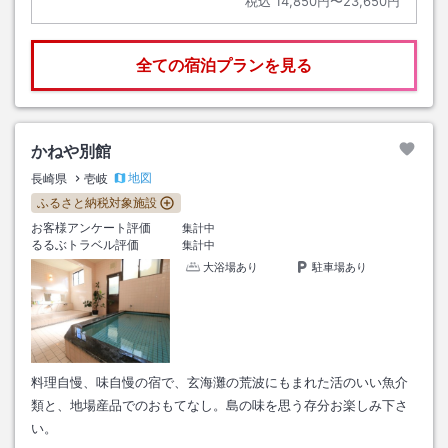
税込
14,850円〜23,650円
全ての宿泊プランを見る
かねや別館
地図
長崎県
壱岐
ふるさと納税対象施設
お客様アンケート評価
集計中
るるぶトラベル評価
集計中
大浴場あり
駐車場あり
料理自慢、味自慢の宿で、玄海灘の荒波にもまれた活のいい魚介
類と、地場産品でのおもてなし。島の味を思う存分お楽しみ下さ
い。