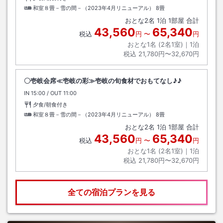
和室８畳－雪の間－（2023年4月リニューアル）
8畳
おとな
2
名
1
泊
1
部屋 合計
43,560
65,340
税込
円
〜
円
おとな1名 (
2
名1室)｜
1
泊
税込
21,780円〜32,670円
〇壱岐会席≪壱岐の彩≫壱岐の旬食材でおもてなし♪♪
IN
チェックイン
15:00
/ OUT
チェックアウト
11:00
夕食/朝食付き
和室８畳－雪の間－（2023年4月リニューアル）
8畳
おとな
2
名
1
泊
1
部屋 合計
43,560
65,340
税込
円
〜
円
おとな1名 (
2
名1室)｜
1
泊
税込
21,780円〜32,670円
全ての宿泊プランを見る