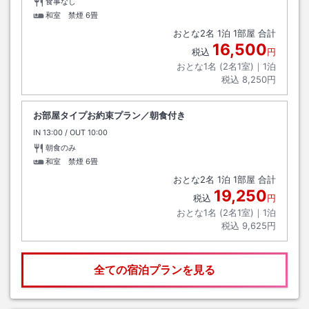
食事なし
和室 禁煙
6畳
おとな
2
名
1
泊
1
部屋 合計
16,500
税込
円
おとな1名 (
2
名1室)｜
1
泊
税込
8,250円
お部屋タイプお約束プラン／朝食付き
IN
チェックイン
13:00
/ OUT
チェックアウト
10:00
朝食のみ
和室 禁煙
6畳
おとな
2
名
1
泊
1
部屋 合計
19,250
税込
円
おとな1名 (
2
名1室)｜
1
泊
税込
9,625円
全ての宿泊プランを見る