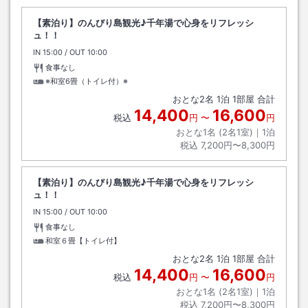
【素泊り】のんびり島観光♪千年湯で心身をリフレッシ
ュ！！
IN
チェックイン
15:00
/ OUT
チェックアウト
10:00
食事なし
※和室6畳（トイレ付）※
おとな
2
名
1
泊
1
部屋 合計
14,400
16,600
税込
円
〜
円
おとな1名 (
2
名1室)｜
1
泊
税込
7,200円〜8,300円
【素泊り】のんびり島観光♪千年湯で心身をリフレッシ
ュ！！
IN
チェックイン
15:00
/ OUT
チェックアウト
10:00
食事なし
和室６畳【トイレ付】
おとな
2
名
1
泊
1
部屋 合計
14,400
16,600
税込
円
〜
円
おとな1名 (
2
名1室)｜
1
泊
税込
7,200円〜8,300円