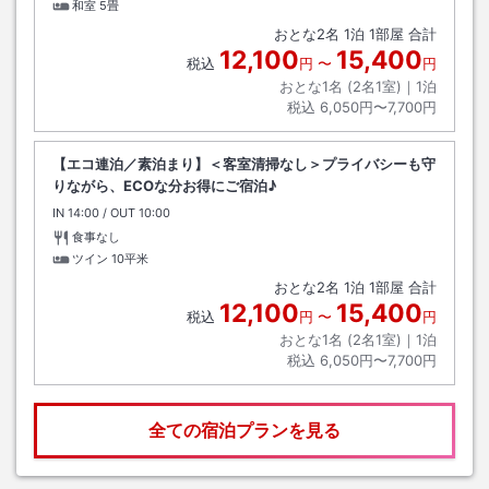
和室
5畳
おとな
2
名
1
泊
1
部屋 合計
12,100
15,400
税込
円
〜
円
おとな1名 (
2
名1室)｜
1
泊
税込
6,050円〜7,700円
【エコ連泊／素泊まり】＜客室清掃なし＞プライバシーも守
りながら、ECOな分お得にご宿泊♪
IN
チェックイン
14:00
/ OUT
チェックアウト
10:00
食事なし
ツイン
10平米
おとな
2
名
1
泊
1
部屋 合計
12,100
15,400
税込
円
〜
円
おとな1名 (
2
名1室)｜
1
泊
税込
6,050円〜7,700円
全ての宿泊プランを見る