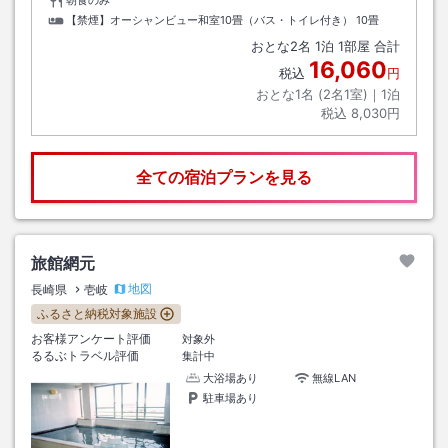
朝食のみ
【禁煙】オーシャンビュー和室10畳（バス・トイレ付き）
10畳
おとな
2
名
1
泊
1
部屋 合計
16,060
税込
円
おとな1名 (
2
名1室)｜
1
泊
税込
8,030円
全ての宿泊プランを見る
旅館網元
地図
長崎県
壱岐
ふるさと納税対象施設
お客様アンケート評価
対象外
るるぶトラベル評価
集計中
大浴場あり
無線LAN
駐車場あり