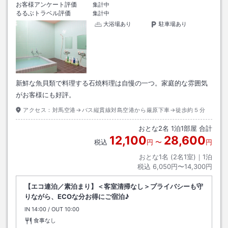
お客様アンケート評価
集計中
るるぶトラベル評価
集計中
大浴場あり
駐車場あり
新鮮な魚貝類で料理する石焼料理は自慢の一つ。家庭的な雰囲気
がお客様にも好評。
アクセス：
対馬空港→バス縦貫線対島空港から厳原下車→徒歩約５分
おとな
2
名
1
泊
1
部屋 合計
12,100
28,600
税込
円
〜
円
おとな1名 (
2
名1室)｜
1
泊
税込
6,050円〜14,300円
【エコ連泊／素泊まり】＜客室清掃なし＞プライバシーも守
りながら、ECOな分お得にご宿泊♪
IN
チェックイン
14:00
/ OUT
チェックアウト
10:00
食事なし