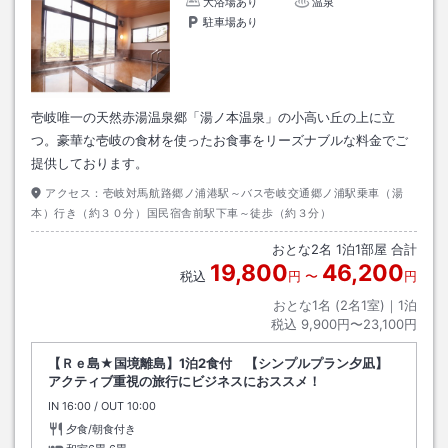
大浴場あり
温泉
駐車場あり
壱岐唯一の天然赤湯温泉郷「湯ノ本温泉」の小高い丘の上に立
つ。豪華な壱岐の食材を使ったお食事をリーズナブルな料金でご
提供しております。
アクセス：
壱岐対馬航路郷ノ浦港駅～バス壱岐交通郷ノ浦駅乗車（湯
本）行き（約３０分）国民宿舎前駅下車～徒歩（約３分）
おとな
2
名
1
泊
1
部屋 合計
19,800
46,200
税込
円
〜
円
おとな1名 (
2
名1室)｜
1
泊
税込
9,900円〜23,100円
【Ｒｅ島★国境離島】1泊2食付 【シンプルプラン夕凪】
アクティブ重視の旅行にビジネスにおススメ！
IN
チェックイン
16:00
/ OUT
チェックアウト
10:00
夕食/朝食付き