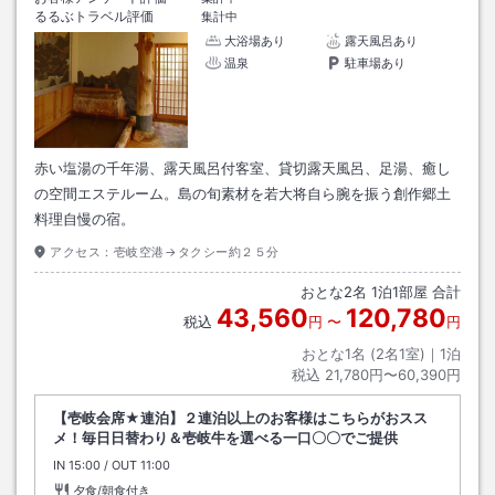
るるぶトラベル評価
集計中
大浴場あり
露天風呂あり
温泉
駐車場あり
赤い塩湯の千年湯、露天風呂付客室、貸切露天風呂、足湯、癒し
の空間エステルーム。島の旬素材を若大将自ら腕を振う創作郷土
料理自慢の宿。
アクセス：
壱岐空港→タクシー約２５分
おとな
2
名
1
泊
1
部屋 合計
43,560
120,780
税込
円
〜
円
おとな1名 (
2
名1室)｜
1
泊
税込
21,780円〜60,390円
【壱岐会席★連泊】２連泊以上のお客様はこちらがおスス
メ！毎日日替わり＆壱岐牛を選べる一口〇〇でご提供
IN
チェックイン
15:00
/ OUT
チェックアウト
11:00
夕食/朝食付き