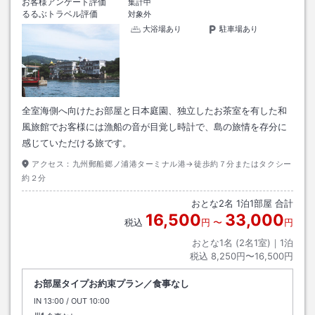
お客様アンケート評価
集計中
るるぶトラベル評価
対象外
大浴場あり
駐車場あり
全室海側へ向けたお部屋と日本庭園、独立したお茶室を有した和
風旅館でお客様には漁船の音が目覚し時計で、島の旅情を存分に
感じていただける旅です。
アクセス：
九州郵船郷ノ浦港ターミナル港→徒歩約７分またはタクシー
約２分
おとな
2
名
1
泊
1
部屋 合計
16,500
33,000
税込
円
〜
円
おとな1名 (
2
名1室)｜
1
泊
税込
8,250円〜16,500円
お部屋タイプお約束プラン／食事なし
IN
チェックイン
13:00
/ OUT
チェックアウト
10:00