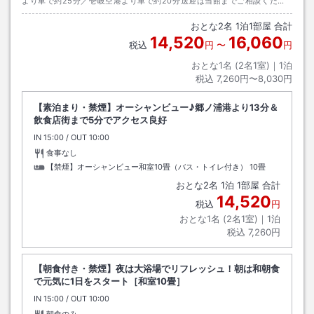
より車で約25分／壱岐空港より車で約20分送迎は当館までご相談くださ
いませ。
おとな
2
名
1
泊
1
部屋 合計
14,520
16,060
税込
円
〜
円
おとな1名 (
2
名1室)｜
1
泊
税込
7,260円〜8,030円
【素泊まり・禁煙】オーシャンビュー♪郷ノ浦港より13分＆
飲食店街まで5分でアクセス良好
IN
チェックイン
15:00
/ OUT
チェックアウト
10:00
食事なし
【禁煙】オーシャンビュー和室10畳（バス・トイレ付き）
10畳
おとな
2
名
1
泊
1
部屋 合計
14,520
税込
円
おとな1名 (
2
名1室)｜
1
泊
税込
7,260円
【朝食付き・禁煙】夜は大浴場でリフレッシュ！朝は和朝食
で元気に1日をスタート［和室10畳］
IN
チェックイン
15:00
/ OUT
チェックアウト
10:00