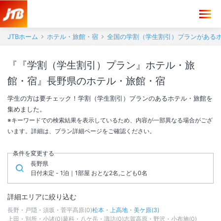
JTBホーム
ホテル・旅館・宿
全国の学割（学生割引）プランがある
『『学割（学生割引）プラン』ホテル・旅
館・宿』長野県のホテル・旅館・宿
学生の方は要チェック！学割（学生割引）プランのあるホテル・旅館を
集めました。
※キーワードでの検索結果を表示しているため、内容が一部異なる場合がござ
います。詳細は、プラン詳細ページをご確認ください。
条件を変更する
長野県
日付未定 - 1泊｜1部屋 おとな2名,こども0名
詳細エリアに絞り込む
長野・戸隠・須坂・菅平高原
(
0
)
松本・上高地・美ケ原
(
3
)
上田・別所・小諸
(
0
)
蓼科・八ケ岳・諏訪
(
0
)
志賀高原・野沢・小布施
(
0
)