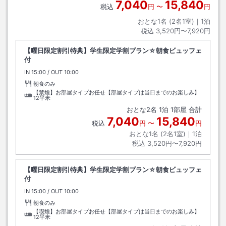
7,040
15,840
税込
円
〜
円
おとな1名 (
2
名1室)｜
1
泊
税込
3,520円〜7,920円
【曜日限定割引特典】学生限定学割プラン☆朝食ビュッフェ
付
IN
チェックイン
15:00
/ OUT
チェックアウト
10:00
朝食のみ
【禁煙】お部屋タイプお任せ【部屋タイプは当日までのお楽しみ】
12平米
おとな
2
名
1
泊
1
部屋 合計
7,040
15,840
税込
円
〜
円
おとな1名 (
2
名1室)｜
1
泊
税込
3,520円〜7,920円
【曜日限定割引特典】学生限定学割プラン☆朝食ビュッフェ
付
IN
チェックイン
15:00
/ OUT
チェックアウト
10:00
朝食のみ
【喫煙】お部屋タイプお任せ【部屋タイプは当日までのお楽しみ】
12平米