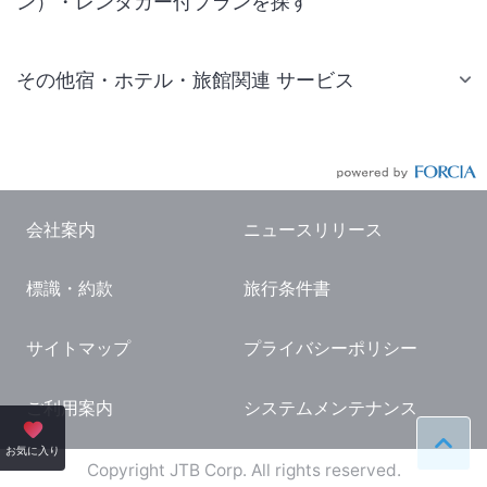
ン）・レンタカー付プランを探す
その他宿・ホテル・旅館関連 サービス
国内旅行・国内ツアー
JR・新幹線付きツアー
航空券付きツアー
会社案内
ニュースリリース
現地観光・レジャーチケット
標識・約款
旅行条件書
国内観光ガイド
旅行・観光情報
サイトマップ
プライバシーポリシー
ご利用案内
システムメンテナンス
ペー
お気に入り
Copyright JTB Corp. All rights reserved.