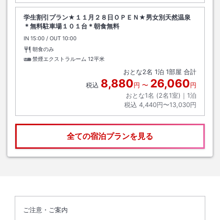
学生割引プラン★１１月２８日ＯＰＥＮ★男女別天然温泉
＊無料駐車場１０１台＊朝食無料
IN
チェックイン
15:00
/ OUT
チェックアウト
10:00
朝食のみ
禁煙エクストラルーム
12平米
おとな
2
名
1
泊
1
部屋 合計
8,880
26,060
税込
円
〜
円
おとな1名 (
2
名1室)｜
1
泊
税込
4,440円〜13,030円
全ての宿泊プランを見る
ご注意・ご案内