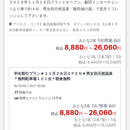
２０１８年１１月２８日グランドオープン。飯田インターチェン
ジより車で約４分。男女別天然温泉「飯田城の湯」で是非リフレ
ッシュして下さいませ。
アクセス：
【ＪＲ】飯田線飯田駅下車 タクシー約１０分 【お車】中
央自動車道飯田インター東交差点を左に 国道１５３号利用
おとな
2
名
1
泊
1
部屋 合計
8,880
26,060
税込
円
〜
円
おとな1名 (
2
名1室)｜
1
泊
税込
4,440円〜13,030円
学生割引プラン★１１月２８日ＯＰＥＮ★男女別天然温泉
＊無料駐車場１０１台＊朝食無料
IN
チェックイン
15:00
/ OUT
チェックアウト
10:00
朝食のみ
喫煙エクストラルーム
12平米
おとな
2
名
1
泊
1
部屋 合計
8,880
26,060
税込
円
〜
円
おとな1名 (
2
名1室)｜
1
泊
税込
4,440円〜13,030円