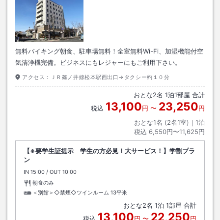
無料バイキング朝食、駐車場無料！全室無料Wi-Fi、加湿機能付空
気清浄機完備。ビジネスにもレジャーにもご利用下さい。
アクセス：
ＪＲ篠ノ井線松本駅西出口→タクシー約１０分
おとな
2
名
1
泊
1
部屋 合計
13,100
23,250
税込
円
〜
円
おとな1名 (
2
名1室)｜
1
泊
税込
6,550円〜11,625円
【※要学生証提示 学生の方必見！大サービス！】学割プラ
ン
IN
チェックイン
15:00
/ OUT
チェックアウト
10:00
朝食のみ
＜別館＞◇禁煙◇ツインルーム
13平米
おとな
2
名
1
泊
1
部屋 合計
13,100
22,250
税込
円
〜
円