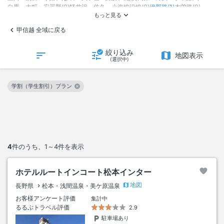
白馬・大町・安曇野
(
0
)
軽井沢・佐久・小海線沿線
(
0
)
伊那路
(
1
)
木曽路
(
0
)
甲信越 全域に戻る
絞り込み
地図表示
(選択中)
学割（学生割引）プラン
この絞り込み条件を解除
4
件のうち、
1～4
件を表示
ホテルルートインコート松本インター
地図
長野県
松本・浅間温泉・美ケ原温泉
お客様アンケート評価
集計中
るるぶトラベル評価
2.9
駐車場あり