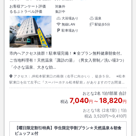
お客様アンケート評価
対象外
るるぶトラベル評価
集計中
大浴場あり
温泉
無線LAN
駅徒歩5分
駐車場あり
市内へアクセス抜群！駐車場完備！★全プラン無料健康朝食付。
ご当地料理有！天然温泉「諏訪の湯」（男女入替制／洗い場3つ）
「小さな温泉、大きな効…
アクセス：
JR松本駅東口の南側（右手に向かい）、徒歩５分。 ※松本
駅東口を出て左手に『スーパーホテル松本駅前』がありますのでお間違い
ないようにお願いします。
おとな
2
名
1
泊
1
部屋 合計
7,040
18,820
税込
円
〜
円
おとな1名 (
2
名1室)｜
1
泊
税込
3,520円〜9,410円
【曜日限定割引特典】学生限定学割プラン☆天然温泉＆朝食
ビュッフェ付