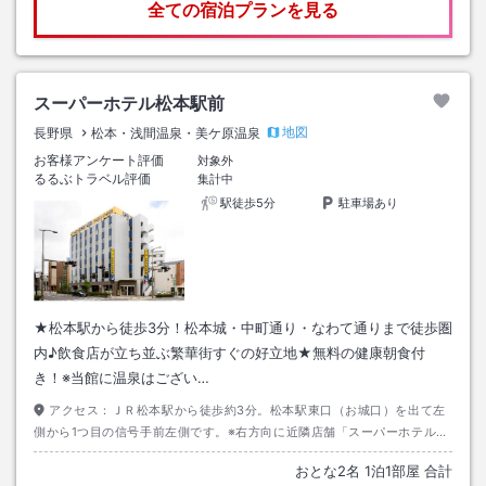
全ての宿泊プランを見る
スーパーホテル松本駅前
地図
長野県
松本・浅間温泉・美ケ原温泉
お客様アンケート評価
対象外
るるぶトラベル評価
集計中
駅徒歩5分
駐車場あり
★松本駅から徒歩3分！松本城・中町通り・なわて通りまで徒歩圏
内♪飲食店が立ち並ぶ繁華街すぐの好立地★無料の健康朝食付
き！※当館に温泉はござい…
アクセス：
ＪＲ松本駅から徒歩約3分。松本駅東口（お城口）を出て左
側から1つ目の信号手前左側です。※右方向に近隣店舗「スーパーホテル松
本・お城口（旧：スーパーホテル松本天然温泉）」がありますのでご注意
おとな
2
名
1
泊
1
部屋 合計
下さい。