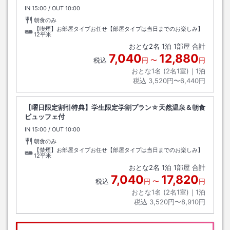
IN
チェックイン
15:00
/ OUT
チェックアウト
10:00
朝食のみ
【喫煙】お部屋タイプお任せ【部屋タイプは当日までのお楽しみ】
12平米
おとな
2
名
1
泊
1
部屋 合計
7,040
12,880
税込
円
〜
円
おとな1名 (
2
名1室)｜
1
泊
税込
3,520円〜6,440円
【曜日限定割引特典】学生限定学割プラン☆天然温泉＆朝食
ビュッフェ付
IN
チェックイン
15:00
/ OUT
チェックアウト
10:00
朝食のみ
【禁煙】お部屋タイプお任せ【部屋タイプは当日までのお楽しみ】
12平米
おとな
2
名
1
泊
1
部屋 合計
7,040
17,820
税込
円
〜
円
おとな1名 (
2
名1室)｜
1
泊
税込
3,520円〜8,910円