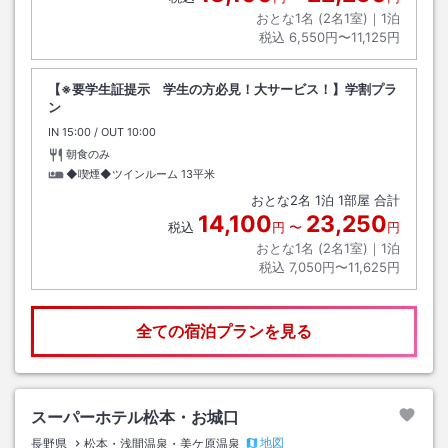
おとな1名 (
2
名1室)｜
1
泊
税込
6,550円〜11,125円
【※要学生証提示 学生の方必見！大サービス！】学割プラ
ン
IN
チェックイン
15:00
/ OUT
チェックアウト
10:00
朝食のみ
◆喫煙◆ツインルーム
13平米
おとな
2
名
1
泊
1
部屋 合計
14,100
23,250
税込
円
〜
円
おとな1名 (
2
名1室)｜
1
泊
税込
7,050円〜11,625円
全ての宿泊プランを見る
スーパーホテル松本・お城口
地図
長野県
松本・浅間温泉・美ケ原温泉