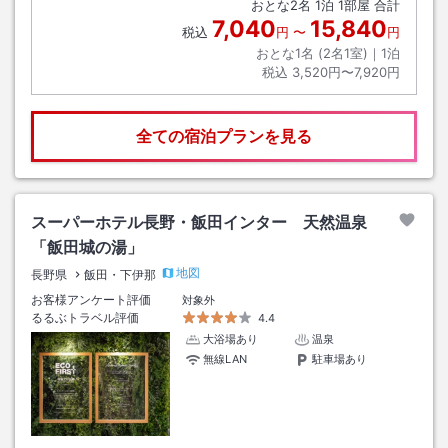
おとな
2
名
1
泊
1
部屋 合計
7,040
15,840
税込
円
〜
円
おとな1名 (
2
名1室)｜
1
泊
税込
3,520円〜7,920円
全ての宿泊プランを見る
スーパーホテル長野・飯田インター 天然温泉
「飯田城の湯」
地図
長野県
飯田・下伊那
お客様アンケート評価
対象外
るるぶトラベル評価
4.4
大浴場あり
温泉
無線LAN
駐車場あり