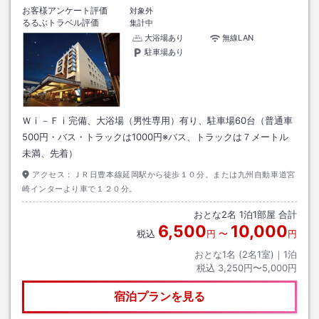
お客様アンケート評価
対象外
るるぶトラベル評価
集計中
大浴場あり
無線LAN
駐車場あり
Ｗｉ－Ｆｉ完備、大浴場（男性専用）有り、駐車場60台（普通車
500円・バス・トラックは1000円※バス、トラックは７メートル
未満、先着）
アクセス：
ＪＲ日豊本線延岡駅から徒歩１０分。または九州自動車道宮
崎インターより車で１２０分。
おとな
2
名
1
泊
1
部屋 合計
6,500
10,000
税込
円
〜
円
おとな1名 (
2
名1室)｜
1
泊
税込
3,250円〜5,000円
宿泊プランを見る