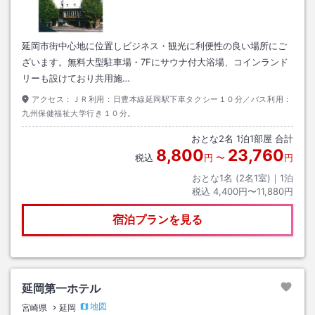
延岡市街中心地に位置しビジネス・観光に利便性の良い場所にご
ざいます。無料大型駐車場・7Fにサウナ付大浴場、コインランド
リーも設けており共用施…
アクセス：
ＪＲ利用：日豊本線延岡駅下車タクシー１０分／バス利用：
九州保健福祉大学行き１０分。
おとな
2
名
1
泊
1
部屋 合計
8,800
23,760
税込
円
〜
円
おとな1名 (
2
名1室)｜
1
泊
税込
4,400円〜11,880円
宿泊プランを見る
延岡第一ホテル
地図
宮崎県
延岡