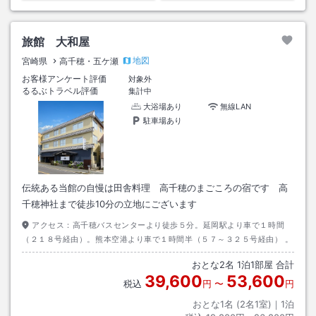
旅館 大和屋
地図
宮崎県
高千穂・五ケ瀬
お客様アンケート評価
対象外
るるぶトラベル評価
集計中
大浴場あり
無線LAN
駐車場あり
伝統ある当館の自慢は田舎料理 高千穂のまごころの宿です 高
千穂神社まで徒歩10分の立地にございます
アクセス：
高千穂バスセンターより徒歩５分。延岡駅より車で１時間
（２１８号経由）。熊本空港より車で１時間半（５７～３２５号経由） 。
おとな
2
名
1
泊
1
部屋 合計
39,600
53,600
税込
円
〜
円
おとな1名 (
2
名1室)｜
1
泊