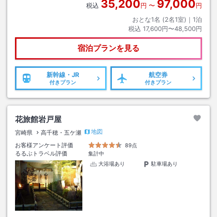
35,200
97,000
税込
円
〜
円
おとな1名 (
2
名1室)｜
1
泊
税込
17,600円〜48,500円
宿泊プランを見る
新幹線・JR
航空券
付きプラン
付きプラン
花旅館岩戸屋
地図
宮崎県
高千穂・五ケ瀬
お客様アンケート評価
89点
るるぶトラベル評価
集計中
大浴場あり
駐車場あり