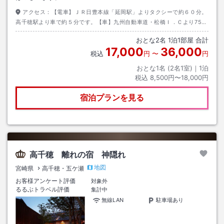
アクセス：
【電車】ＪＲ日豊本線「延岡駅」よりタクシーで約６０分。
高千穂駅より車で約５分です。【車】九州自動車道・松橋Ｉ．Ｃより75ｋ
ｍ・国道２１８号線利用。
おとな
2
名
1
泊
1
部屋 合計
17,000
36,000
税込
円
〜
円
おとな1名 (
2
名1室)｜
1
泊
税込
8,500円〜18,000円
宿泊プランを見る
高千穂 離れの宿 神隠れ
地図
宮崎県
高千穂・五ケ瀬
お客様アンケート評価
対象外
るるぶトラベル評価
集計中
無線LAN
駐車場あり