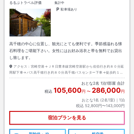
るるぶトラベル評価
集計中
駐車場あり
高千穂の中心に位置し、観光にとても便利です。季節感溢れる懐
石料理をご堪能下さい。女性にはお好み浴衣と帯を無料でお貸出
し致します。
アクセス：
宮崎空港→ＪＲ日豊本線宮崎空港駅から佐伯行き約８０分延
岡駅下車→バス高千穂行き約８０分高千穂バスセンター下車→徒歩約１５
分またはタクシー約５分
おとな
2
名
1
泊
1
部屋 合計
105,600
286,000
税込
円
〜
円
おとな1名 (
2
名1室)｜
1
泊
税込
52,800円〜143,000円
宿泊プランを見る