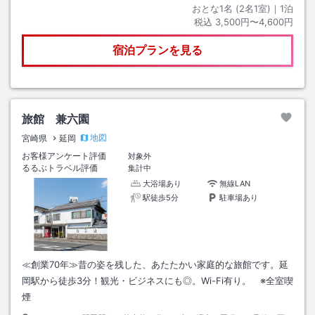
おとな1名 (
2
名1室)｜
1
泊
税込
3,500円〜4,600円
宿泊プランを見る
旅館 兼六園
地図
宮崎県
延岡
お客様アンケート評価
対象外
るるぶトラベル評価
集計中
大浴場あり
無線LAN
駅徒歩5分
駐車場あり
≪創業70年≫昔の姿を残した、あたたかい家庭的な旅館です。延
岡駅から徒歩3分！観光・ビジネスにも◎。Wi-Fi有り。 ※全室喫
煙