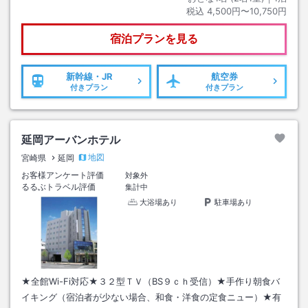
税込
4,500円〜10,750円
宿泊プランを見る
新幹線・JR
航空券
付きプラン
付きプラン
延岡アーバンホテル
地図
宮崎県
延岡
お客様アンケート評価
対象外
るるぶトラベル評価
集計中
大浴場あり
駐車場あり
★全館Wi-Fi対応★３２型ＴＶ（BS９ｃｈ受信）★手作り朝食バ
イキング（宿泊者が少ない場合、和食・洋食の定食ニュー）★有