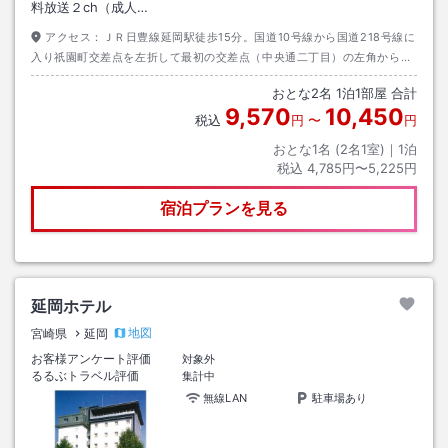
料放送２ch（成人…
アクセス：
ＪＲ日豊線延岡駅徒歩15分。国道10号線から国道218号線に
入り祇園町交差点を左折して最初の交差点（中央通二丁目）の左角から当
ホテルです。
おとな
2
名
1
泊
1
部屋 合計
9,570
10,450
税込
円
〜
円
おとな1名 (
2
名1室)｜
1
泊
税込
4,785円〜5,225円
宿泊プランを見る
延岡ホテル
地図
宮崎県
延岡
お客様アンケート評価
対象外
るるぶトラベル評価
集計中
無線LAN
駐車場あり