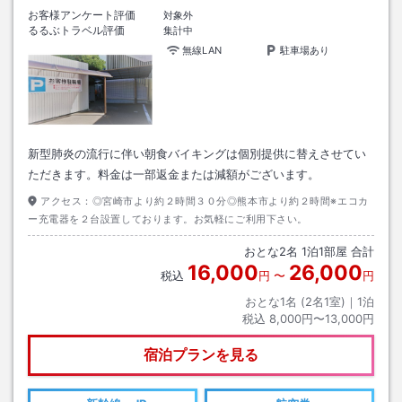
お客様アンケート評価
対象外
るるぶトラベル評価
集計中
無線LAN
駐車場あり
新型肺炎の流行に伴い朝食バイキングは個別提供に替えさせてい
ただきます。料金は一部返金または減額がございます。
アクセス：
◎宮崎市より約２時間３０分◎熊本市より約２時間※エコカ
ー充電器を２台設置しております。お気軽にご利用下さい。
おとな
2
名
1
泊
1
部屋 合計
16,000
26,000
税込
円
〜
円
おとな1名 (
2
名1室)｜
1
泊
税込
8,000円〜13,000円
宿泊プランを見る