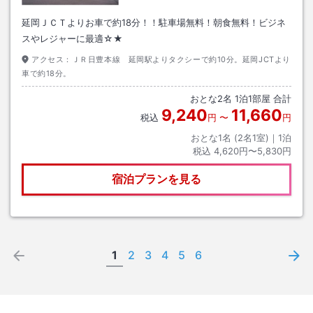
延岡ＪＣＴよりお車で約18分！！駐車場無料！朝食無料！ビジネ
スやレジャーに最適☆★
アクセス：
ＪＲ日豊本線 延岡駅よりタクシーで約10分。延岡JCTより
車で約18分。
おとな
2
名
1
泊
1
部屋 合計
9,240
11,660
税込
円
〜
円
おとな1名 (
2
名1室)｜
1
泊
税込
4,620円〜5,830円
宿泊プランを見る
1
2
3
4
5
6