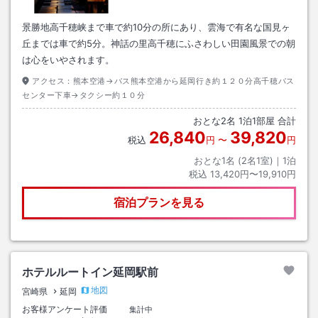
景勝地高千穂峡まで車で約10分の所にあり、雲海で有名な国見ヶ
丘までは車で約5分。神話の里高千穂にふさわしい田園風景での朝
は心をいやされます。
アクセス：
熊本空港→バス熊本空港から延岡行き約１２０分高千穂バス
センター下車→タクシー約１０分
おとな
2
名
1
泊
1
部屋 合計
26,840
39,820
税込
円
〜
円
おとな1名 (
2
名1室)｜
1
泊
税込
13,420円〜19,910円
宿泊プランを見る
ホテルルートイン延岡駅前
地図
宮崎県
延岡
お客様アンケート評価
集計中