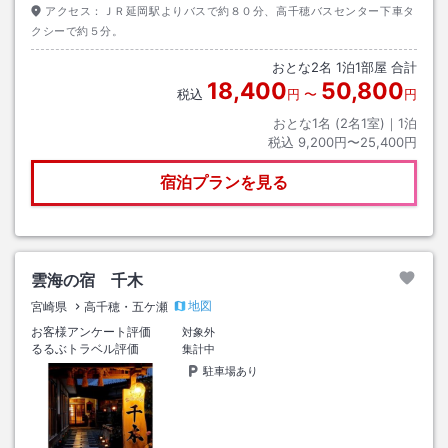
アクセス：
ＪＲ延岡駅よりバスで約８０分、高千穂バスセンター下車タ
クシーで約５分。
おとな
2
名
1
泊
1
部屋 合計
18,400
50,800
税込
円
〜
円
おとな1名 (
2
名1室)｜
1
泊
税込
9,200円〜25,400円
宿泊プランを見る
雲海の宿 千木
地図
宮崎県
高千穂・五ケ瀬
お客様アンケート評価
対象外
るるぶトラベル評価
集計中
駐車場あり