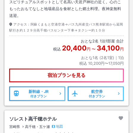
スピリチュアルスポットとして名高い天岩戸神社の近く。心のこ
もったおもてなしと地場産品を食材とした郷土料理。夜神楽無料
送迎。
アクセス：
阿蘇くまもと空港空港→バス九州産交バス熊本駅前から延岡
駅行き約１２９分高千穂バスセンター下車→タクシー約１０分
おとな
2
名
1
泊
1
部屋 合計
20,400
34,100
税込
円
〜
円
おとな1名 (
2
名1室)｜
1
泊
税込
10,200円〜17,050円
宿泊プランを見る
新幹線・JR
航空券
付きプラン
付きプラン
ソレスト高千穂ホテル
地図
宮崎県
高千穂・五ケ瀬