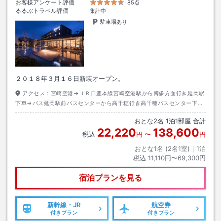
お客様アンケート評価
85点
るるぶトラベル評価
集計中
駐車場あり
２０１８年３月１６日新装オープン。
アクセス：
宮崎空港→ＪＲ日豊本線宮崎空港駅から博多方面行き延岡駅
下車→バス延岡駅前バスセンターから高千穂行き高千穂バスセンター下車
→徒歩約８分
おとな
2
名
1
泊
1
部屋 合計
22,220
138,600
税込
円
〜
円
おとな1名 (
2
名1室)｜
1
泊
税込
11,110円〜69,300円
宿泊プランを見る
新幹線・JR
航空券
付きプラン
付きプラン