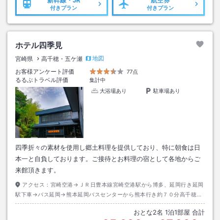
新幹線・JR
航空券
付きプラン
付きプラン
ホテル四季見
地図
宮崎県
高千穂・五ケ瀬
お客様アンケート評価
77点
るるぶトラベル評価
集計中
大浴場あり
駐車場あり
四季折々の素材を使用し郷土料理を提供しており、特に朝食は日
本一と自負しております。ご接待とお料理の宿として各地からご
来館頂きます。
アクセス：
宮崎空港→ＪＲ日豊本線宮崎空港駅から博多、延岡行き延岡
駅下車→バス延岡→熊本延岡バスセンターから熊本行き約７０分高千穂バ
スセンター下車→徒歩約１０分またはタクシー約５分
おとな
2
名
1
泊
1
部屋 合計