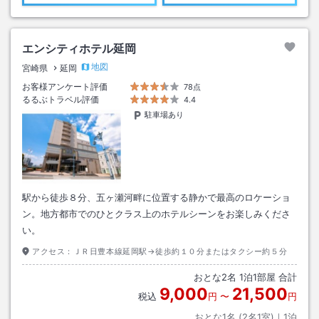
エンシティホテル延岡
地図
宮崎県
延岡
お客様アンケート評価
78点
るるぶトラベル評価
4.4
駐車場あり
駅から徒歩８分、五ヶ瀬河畔に位置する静かで最高のロケーショ
ン。地方都市でのひとクラス上のホテルシーンをお楽しみくださ
い。
アクセス：
ＪＲ日豊本線延岡駅→徒歩約１０分またはタクシー約５分
おとな
2
名
1
泊
1
部屋 合計
9,000
21,500
税込
円
〜
円
おとな1名 (
2
名1室)｜
1
泊