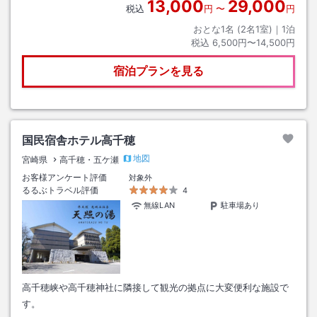
13,000
29,000
税込
円
〜
円
おとな1名 (
2
名1室)｜
1
泊
税込
6,500円〜14,500円
宿泊プランを見る
国民宿舎ホテル高千穂
地図
宮崎県
高千穂・五ケ瀬
お客様アンケート評価
対象外
るるぶトラベル評価
4
無線LAN
駐車場あり
高千穂峡や高千穂神社に隣接して観光の拠点に大変便利な施設で
す。