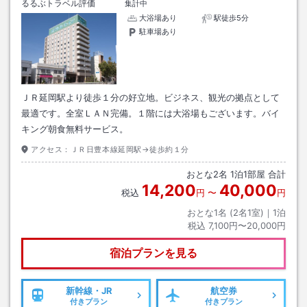
るるぶトラベル評価
集計中
大浴場あり
駅徒歩5分
駐車場あり
ＪＲ延岡駅より徒歩１分の好立地。ビジネス、観光の拠点として
最適です。全室ＬＡＮ完備。１階には大浴場もございます。バイ
キング朝食無料サービス。
アクセス：
ＪＲ日豊本線延岡駅→徒歩約１分
おとな
2
名
1
泊
1
部屋 合計
14,200
40,000
税込
円
〜
円
おとな1名 (
2
名1室)｜
1
泊
税込
7,100円〜20,000円
宿泊プランを見る
新幹線・JR
航空券
付きプラン
付きプラン