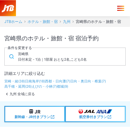
JTBホーム
ホテル・旅館・宿
九州
宮崎県のホテル・旅館・宿
宮崎県のホテル・旅館・宿 宿泊予約
条件を変更する
宮崎県
日付未定 - 1泊｜1部屋 おとな2名,こども0名
詳細エリアに絞り込む
宮崎・綾
(
38
)
日南海岸
(
18
)
西都・日向灘
(
7
)
日向・奥日向・椎葉
(
7
)
高千穂・延岡
(
26
)
えびの・小林
(
7
)
都城
(
9
)
九州 全域に戻る
新幹線・JR付きプラン
航空券付きプラン