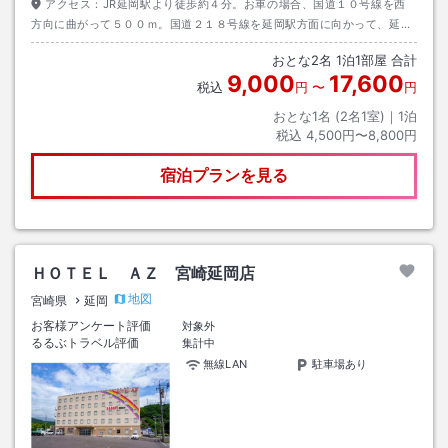
アクセス：
JR延岡駅より徒歩約４分。お車の場合、国道１０号線を西
方向に曲がって５００ｍ。国道２１８号線を延岡駅方面に向かって、延岡
駅のそば３００ｍ。
おとな
2
名
1
泊
1
部屋 合計
9,000
17,600
税込
円
〜
円
おとな1名 (
2
名1室)｜
1
泊
税込
4,500円〜8,800円
宿泊プランを見る
ＨＯＴＥＬ ＡＺ 宮崎延岡店
地図
宮崎県
延岡
お客様アンケート評価
対象外
るるぶトラベル評価
集計中
無線LAN
駐車場あり