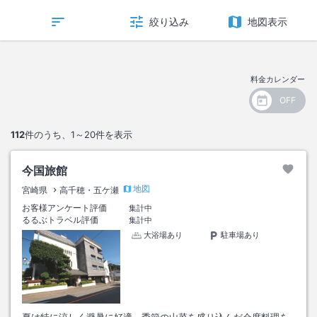
絞り込み
地図表示
料金カレンダー
112
件のうち、
1～20
件を表示
今国旅館
地図
宮崎県
高千穂・五ケ瀬
お客様アンケート評価
集計中
るるぶトラベル評価
集計中
大浴場あり
駐車場あり
夏は特に涼しく避暑に好適。季節の山菜を盛り込んだ会席料理を