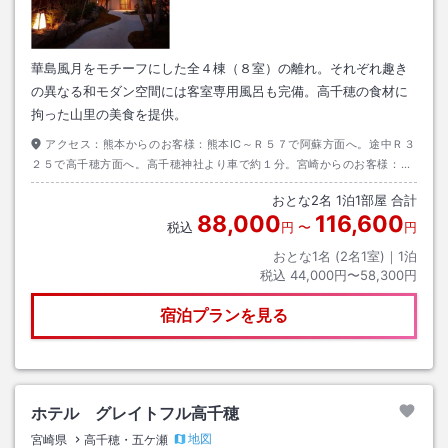
華島風月をモチーフにした全４棟（８室）の離れ。それぞれ趣き
の異なる和モダン空間には客室専用風呂も完備。高千穂の食材に
拘った山里の美食を提供。
アクセス：
熊本からのお客様：熊本IC～Ｒ５７で阿蘇方面へ。途中Ｒ３
２５で高千穂方面へ。高千穂神社より車で約１分。宮崎からのお客様：東
九州自動車道北方IC～Ｒ２１８で高千穂方面へ。高千穂神社より車で約１
おとな
2
名
1
泊
1
部屋 合計
分。
88,000
116,600
税込
円
〜
円
おとな1名 (
2
名1室)｜
1
泊
税込
44,000円〜58,300円
宿泊プランを見る
ホテル グレイトフル高千穂
地図
宮崎県
高千穂・五ケ瀬