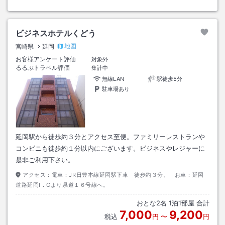
ビジネスホテルくどう
地図
宮崎県
延岡
お客様アンケート評価
対象外
るるぶトラベル評価
集計中
無線LAN
駅徒歩5分
駐車場あり
延岡駅から徒歩約３分とアクセス至便。ファミリーレストランや
コンビニも徒歩約１分以内にございます。ビジネスやレジャーに
是非ご利用下さい。
アクセス：
電車：JR日豊本線延岡駅下車 徒歩約３分。 お車：延岡
道路延岡I．Cより県道１６号線へ。
おとな
2
名
1
泊
1
部屋 合計
7,000
9,200
税込
円
〜
円