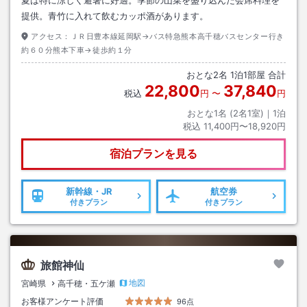
提供。青竹に入れて飲むカッポ酒があります。
アクセス：
ＪＲ日豊本線延岡駅→バス特急熊本高千穂バスセンター行き
約６０分熊本下車→徒歩約１分
おとな
2
名
1
泊
1
部屋 合計
22,800
37,840
税込
円
〜
円
おとな1名 (
2
名1室)｜
1
泊
税込
11,400円〜18,920円
宿泊プランを見る
新幹線・JR
航空券
付きプラン
付きプラン
旅館神仙
地図
宮崎県
高千穂・五ケ瀬
お客様アンケート評価
96点