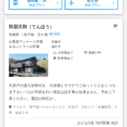
新幹線・JR
航空券
付きプラン
付きプラン
民宿天和（てんほう）
地図
宮崎県
高千穂・五ケ瀬
お客様アンケート評価
対象外
るるぶトラベル評価
集計中
大浴場あり
無線LAN
駐車場あり
天岩戸の湯入浴券付き、大浴場とサウナでごゆっくりとおくつろ
ぎ下さい！口の手術を行い現在は話す事が出来ません、予めご了
承ください。電話の対応が…
アクセス：
高千穂バスセンターより「天岩戸」行きにて「佐藤医院」下
車、徒歩２分。
おとな
2
名
1
泊
1
部屋 合計