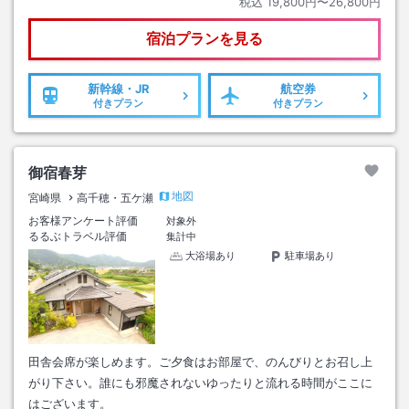
税込
19,800円〜26,800円
宿泊プランを見る
新幹線・JR
航空券
付きプラン
付きプラン
御宿春芽
地図
宮崎県
高千穂・五ケ瀬
お客様アンケート評価
対象外
るるぶトラベル評価
集計中
大浴場あり
駐車場あり
田舎会席が楽しめます。ご夕食はお部屋で、のんびりとお召し上
がり下さい。誰にも邪魔されないゆったりと流れる時間がここに
はございます。