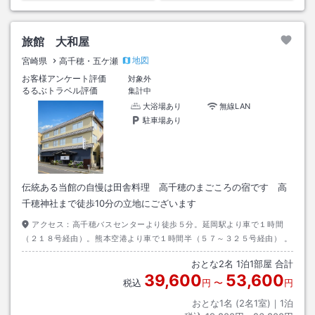
旅館 大和屋
地図
宮崎県
高千穂・五ケ瀬
お客様アンケート評価
対象外
るるぶトラベル評価
集計中
大浴場あり
無線LAN
駐車場あり
伝統ある当館の自慢は田舎料理 高千穂のまごころの宿です 高
千穂神社まで徒歩10分の立地にございます
アクセス：
高千穂バスセンターより徒歩５分。延岡駅より車で１時間
（２１８号経由）。熊本空港より車で１時間半（５７～３２５号経由） 。
おとな
2
名
1
泊
1
部屋 合計
39,600
53,600
税込
円
〜
円
おとな1名 (
2
名1室)｜
1
泊