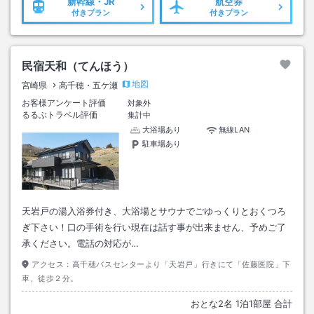
新幹線・JR
航空券
付きプラン
付きプラン
民宿天和（てんほう）
地図
宮崎県
高千穂・五ケ瀬
お客様アンケート評価
対象外
るるぶトラベル評価
集計中
大浴場あり
無線LAN
駐車場あり
天岩戸の湯入浴券付き、大浴場とサウナでごゆっくりとおくつろ
ぎ下さい！口の手術を行い現在は話す事が出来ません、予めご了
承ください。電話の対応が…
アクセス：
高千穂バスセンターより「天岩戸」行きにて「佐藤医院」下
車、徒歩２分。
おとな
2
名
1
泊
1
部屋 合計