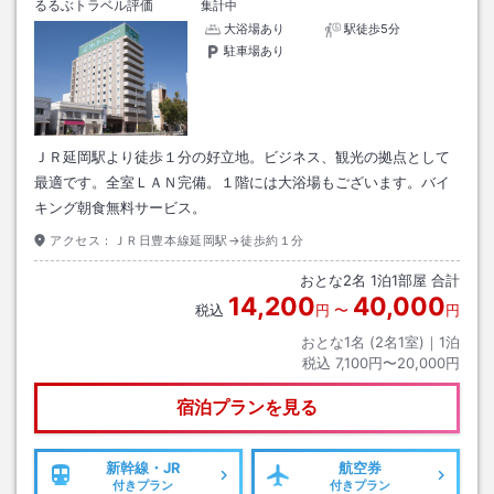
るるぶトラベル評価
集計中
大浴場あり
駅徒歩5分
駐車場あり
ＪＲ延岡駅より徒歩１分の好立地。ビジネス、観光の拠点として
最適です。全室ＬＡＮ完備。１階には大浴場もございます。バイ
キング朝食無料サービス。
アクセス：
ＪＲ日豊本線延岡駅→徒歩約１分
おとな
2
名
1
泊
1
部屋 合計
14,200
40,000
税込
円
〜
円
おとな1名 (
2
名1室)｜
1
泊
税込
7,100円〜20,000円
宿泊プランを見る
新幹線・JR
航空券
付きプラン
付きプラン