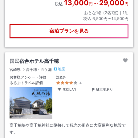
13,000
29,000
税込
円
〜
円
おとな1名 (
2
名1室)｜
1
泊
税込
6,500円〜14,500円
宿泊プランを見る
国民宿舎ホテル高千穂
地図
宮崎県
高千穂・五ケ瀬
お客様アンケート評価
対象外
るるぶトラベル評価
4
無線LAN
駐車場あり
高千穂峡や高千穂神社に隣接して観光の拠点に大変便利な施設で
す。