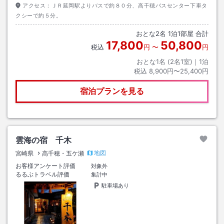
アクセス：
ＪＲ延岡駅よりバスで約８０分、高千穂バスセンター下車タ
クシーで約５分。
おとな
2
名
1
泊
1
部屋 合計
17,800
50,800
税込
円
〜
円
おとな1名 (
2
名1室)｜
1
泊
税込
8,900円〜25,400円
宿泊プランを見る
雲海の宿 千木
地図
宮崎県
高千穂・五ケ瀬
お客様アンケート評価
対象外
るるぶトラベル評価
集計中
駐車場あり