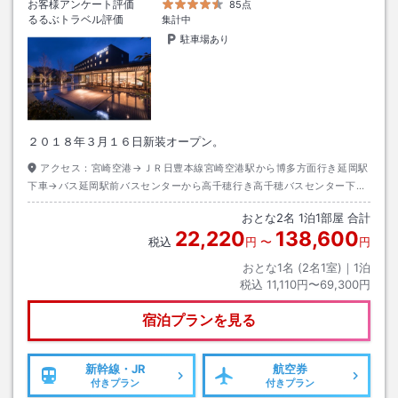
お客様アンケート評価
85点
るるぶトラベル評価
集計中
駐車場あり
２０１８年３月１６日新装オープン。
アクセス：
宮崎空港→ＪＲ日豊本線宮崎空港駅から博多方面行き延岡駅
下車→バス延岡駅前バスセンターから高千穂行き高千穂バスセンター下車
→徒歩約８分
おとな
2
名
1
泊
1
部屋 合計
22,220
138,600
税込
円
〜
円
おとな1名 (
2
名1室)｜
1
泊
税込
11,110円〜69,300円
宿泊プランを見る
新幹線・JR
航空券
付きプラン
付きプラン