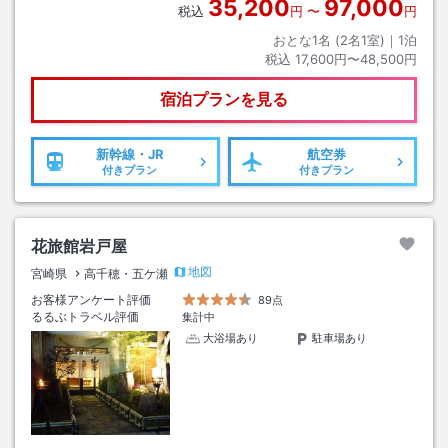
35,200
97,000
税込
円
〜
円
おとな1名 (
2
名1室)｜
1
泊
税込
17,600円〜48,500円
宿泊プランを見る
新幹線・JR
航空券
付きプラン
付きプラン
花旅館岩戸屋
地図
宮崎県
高千穂・五ケ瀬
お客様アンケート評価
89点
るるぶトラベル評価
集計中
大浴場あり
駐車場あり