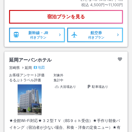
税込
4,500円〜11,100円
宿泊プランを見る
新幹線・JR
航空券
付きプラン
付きプラン
延岡アーバンホテル
地図
宮崎県
延岡
お客様アンケート評価
対象外
るるぶトラベル評価
集計中
大浴場あり
駐車場あり
★全館Wi-Fi対応★３２型ＴＶ（BS９ｃｈ受信）★手作り朝食バ
イキング（宿泊者が少ない場合、和食・洋食の定食ニュー）★有