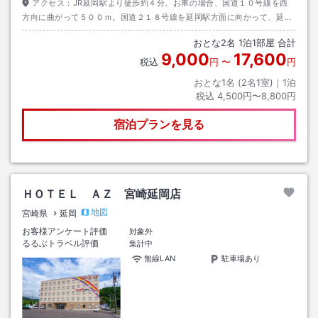
アクセス：
JR延岡駅より徒歩約４分。お車の場合、国道１０号線を西
方向に曲がって５００ｍ。国道２１８号線を延岡駅方面に向かって、延岡
駅のそば３００ｍ。
おとな
2
名
1
泊
1
部屋 合計
9,000
17,600
税込
円
〜
円
おとな1名 (
2
名1室)｜
1
泊
税込
4,500円〜8,800円
宿泊プランを見る
ＨＯＴＥＬ ＡＺ 宮崎延岡店
地図
宮崎県
延岡
お客様アンケート評価
対象外
るるぶトラベル評価
集計中
無線LAN
駐車場あり