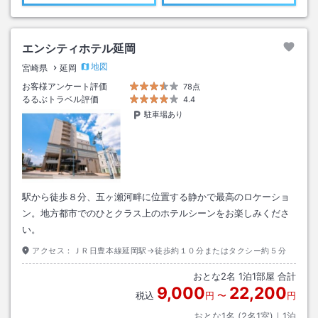
エンシティホテル延岡
地図
宮崎県
延岡
お客様アンケート評価
78点
るるぶトラベル評価
4.4
駐車場あり
駅から徒歩８分、五ヶ瀬河畔に位置する静かで最高のロケーショ
ン。地方都市でのひとクラス上のホテルシーンをお楽しみくださ
い。
アクセス：
ＪＲ日豊本線延岡駅→徒歩約１０分またはタクシー約５分
おとな
2
名
1
泊
1
部屋 合計
9,000
22,200
税込
円
〜
円
おとな1名 (
2
名1室)｜
1
泊