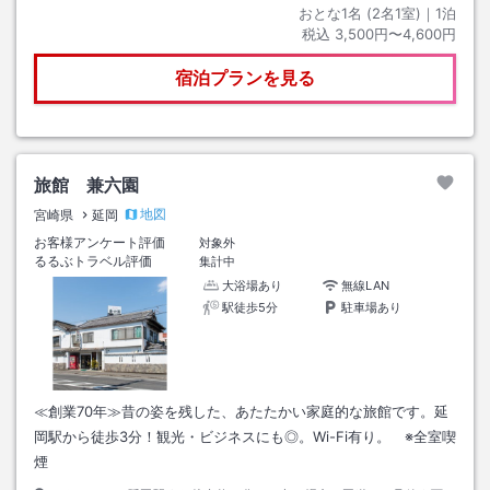
おとな1名 (
2
名1室)｜
1
泊
税込
3,500円〜4,600円
宿泊プランを見る
旅館 兼六園
地図
宮崎県
延岡
お客様アンケート評価
対象外
るるぶトラベル評価
集計中
大浴場あり
無線LAN
駅徒歩5分
駐車場あり
≪創業70年≫昔の姿を残した、あたたかい家庭的な旅館です。延
岡駅から徒歩3分！観光・ビジネスにも◎。Wi-Fi有り。 ※全室喫
煙