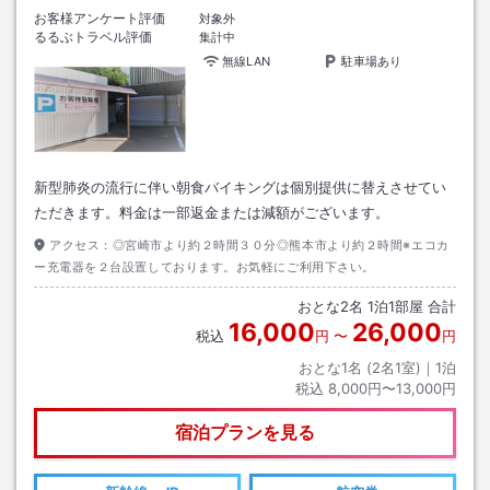
お客様アンケート評価
対象外
るるぶトラベル評価
集計中
無線LAN
駐車場あり
新型肺炎の流行に伴い朝食バイキングは個別提供に替えさせてい
ただきます。料金は一部返金または減額がございます。
アクセス：
◎宮崎市より約２時間３０分◎熊本市より約２時間※エコカ
ー充電器を２台設置しております。お気軽にご利用下さい。
おとな
2
名
1
泊
1
部屋 合計
16,000
26,000
税込
円
〜
円
おとな1名 (
2
名1室)｜
1
泊
税込
8,000円〜13,000円
宿泊プランを見る