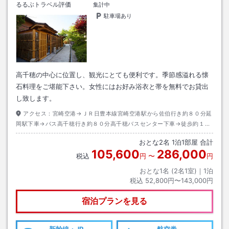
るるぶトラベル評価
集計中
駐車場あり
高千穂の中心に位置し、観光にとても便利です。季節感溢れる懐
石料理をご堪能下さい。女性にはお好み浴衣と帯を無料でお貸出
し致します。
アクセス：
宮崎空港→ＪＲ日豊本線宮崎空港駅から佐伯行き約８０分延
岡駅下車→バス高千穂行き約８０分高千穂バスセンター下車→徒歩約１５
分またはタクシー約５分
おとな
2
名
1
泊
1
部屋 合計
105,600
286,000
税込
円
〜
円
おとな1名 (
2
名1室)｜
1
泊
税込
52,800円〜143,000円
宿泊プランを見る