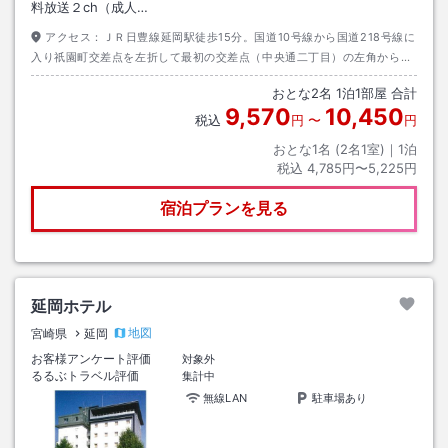
料放送２ch（成人…
アクセス：
ＪＲ日豊線延岡駅徒歩15分。国道10号線から国道218号線に
入り祇園町交差点を左折して最初の交差点（中央通二丁目）の左角から当
ホテルです。
おとな
2
名
1
泊
1
部屋 合計
9,570
10,450
税込
円
〜
円
おとな1名 (
2
名1室)｜
1
泊
税込
4,785円〜5,225円
宿泊プランを見る
延岡ホテル
地図
宮崎県
延岡
お客様アンケート評価
対象外
るるぶトラベル評価
集計中
無線LAN
駐車場あり