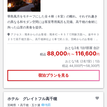
華島風月をモチーフにした全４棟（８室）の離れ。それぞれ趣き
の異なる和モダン空間には客室専用風呂も完備。高千穂の食材に
拘った山里の美食を提供。
アクセス：
熊本からのお客様：熊本IC～Ｒ５７で阿蘇方面へ。途中Ｒ３
２５で高千穂方面へ。高千穂神社より車で約１分。宮崎からのお客様：東
九州自動車道北方IC～Ｒ２１８で高千穂方面へ。高千穂神社より車で約１
おとな
2
名
1
泊
1
部屋 合計
分。
88,000
116,600
税込
円
〜
円
おとな1名 (
2
名1室)｜
1
泊
税込
44,000円〜58,300円
宿泊プランを見る
ホテル グレイトフル高千穂
地図
宮崎県
高千穂・五ケ瀬