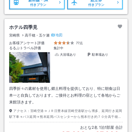
新幹線・JR
航空券
付きプラン
付きプラン
ホテル四季見
地図
宮崎県
高千穂・五ケ瀬
お客様アンケート評価
77点
るるぶトラベル評価
集計中
大浴場あり
駐車場あり
四季折々の素材を使用し郷土料理を提供しており、特に朝食は日
本一と自負しております。ご接待とお料理の宿として各地からご
来館頂きます。
アクセス：
宮崎空港→ＪＲ日豊本線宮崎空港駅から博多、延岡行き延岡
駅下車→バス延岡→熊本延岡バスセンターから熊本行き約７０分高千穂バ
スセンター下車→徒歩約１０分またはタクシー約５分
おとな
2
名
1
泊
1
部屋 合計