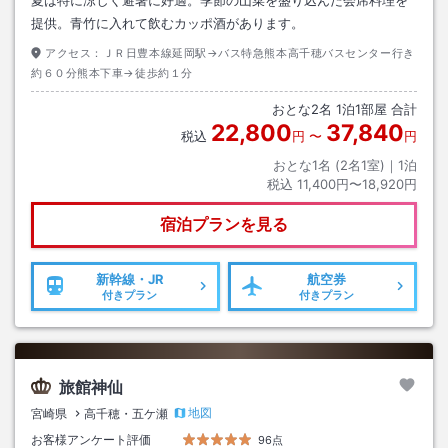
提供。青竹に入れて飲むカッポ酒があります。
アクセス：
ＪＲ日豊本線延岡駅→バス特急熊本高千穂バスセンター行き
約６０分熊本下車→徒歩約１分
おとな
2
名
1
泊
1
部屋 合計
22,800
37,840
税込
円
〜
円
おとな1名 (
2
名1室)｜
1
泊
税込
11,400円〜18,920円
宿泊プランを見る
新幹線・JR
航空券
付きプラン
付きプラン
旅館神仙
地図
宮崎県
高千穂・五ケ瀬
お客様アンケート評価
96点