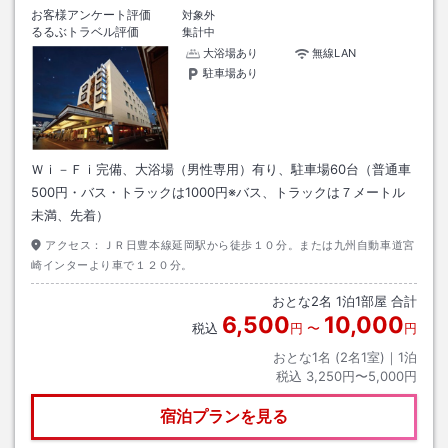
お客様アンケート評価
対象外
るるぶトラベル評価
集計中
大浴場あり
無線LAN
駐車場あり
Ｗｉ－Ｆｉ完備、大浴場（男性専用）有り、駐車場60台（普通車
500円・バス・トラックは1000円※バス、トラックは７メートル
未満、先着）
アクセス：
ＪＲ日豊本線延岡駅から徒歩１０分。または九州自動車道宮
崎インターより車で１２０分。
おとな
2
名
1
泊
1
部屋 合計
6,500
10,000
税込
円
〜
円
おとな1名 (
2
名1室)｜
1
泊
税込
3,250円〜5,000円
宿泊プランを見る