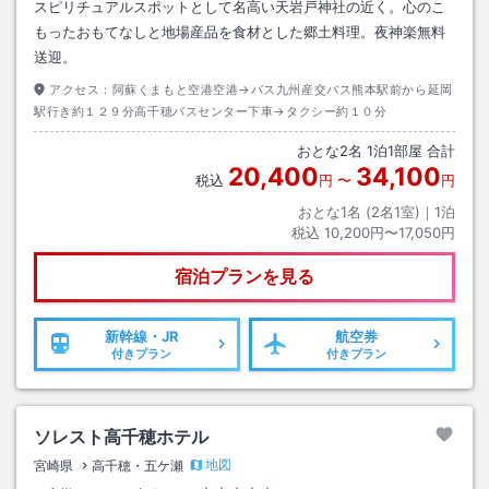
スピリチュアルスポットとして名高い天岩戸神社の近く。心のこ
もったおもてなしと地場産品を食材とした郷土料理。夜神楽無料
送迎。
アクセス：
阿蘇くまもと空港空港→バス九州産交バス熊本駅前から延岡
駅行き約１２９分高千穂バスセンター下車→タクシー約１０分
おとな
2
名
1
泊
1
部屋 合計
20,400
34,100
税込
円
〜
円
おとな1名 (
2
名1室)｜
1
泊
税込
10,200円〜17,050円
宿泊プランを見る
新幹線・JR
航空券
付きプラン
付きプラン
ソレスト高千穂ホテル
地図
宮崎県
高千穂・五ケ瀬