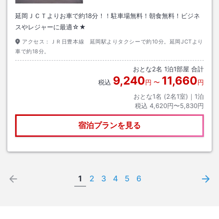
延岡ＪＣＴよりお車で約18分！！駐車場無料！朝食無料！ビジネ
スやレジャーに最適☆★
アクセス：
ＪＲ日豊本線 延岡駅よりタクシーで約10分。延岡JCTより
車で約18分。
おとな
2
名
1
泊
1
部屋 合計
9,240
11,660
税込
円
〜
円
おとな1名 (
2
名1室)｜
1
泊
税込
4,620円〜5,830円
宿泊プランを見る
1
2
3
4
5
6