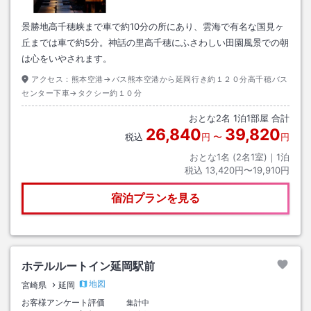
景勝地高千穂峡まで車で約10分の所にあり、雲海で有名な国見ヶ
丘までは車で約5分。神話の里高千穂にふさわしい田園風景での朝
は心をいやされます。
アクセス：
熊本空港→バス熊本空港から延岡行き約１２０分高千穂バス
センター下車→タクシー約１０分
おとな
2
名
1
泊
1
部屋 合計
26,840
39,820
税込
円
〜
円
おとな1名 (
2
名1室)｜
1
泊
税込
13,420円〜19,910円
宿泊プランを見る
ホテルルートイン延岡駅前
地図
宮崎県
延岡
お客様アンケート評価
集計中