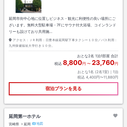
延岡市街中心地に位置しビジネス・観光に利便性の良い場所にご
ざいます。無料大型駐車場・7Fにサウナ付大浴場、コインランド
リーも設けており共用施…
アクセス：
ＪＲ利用：日豊本線延岡駅下車タクシー１０分／バス利用：
九州保健福祉大学行き１０分。
おとな
2
名
1
泊
1
部屋 合計
8,800
23,760
税込
円
〜
円
おとな1名 (
2
名1室)｜
1
泊
税込
4,400円〜11,880円
宿泊プランを見る
延岡第一ホテル
地図
宮崎県
延岡