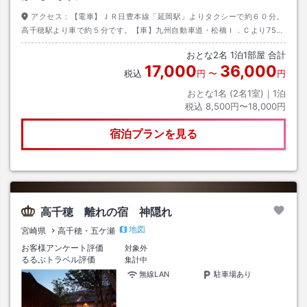
アクセス：
【電車】ＪＲ日豊本線「延岡駅」よりタクシーで約６０分。
高千穂駅より車で約５分です。【車】九州自動車道・松橋Ｉ．Ｃより75ｋ
ｍ・国道２１８号線利用。
おとな
2
名
1
泊
1
部屋 合計
17,000
36,000
税込
円
〜
円
おとな1名 (
2
名1室)｜
1
泊
税込
8,500円〜18,000円
宿泊プランを見る
高千穂 離れの宿 神隠れ
地図
宮崎県
高千穂・五ケ瀬
お客様アンケート評価
対象外
るるぶトラベル評価
集計中
無線LAN
駐車場あり