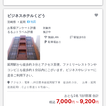
ビジネスホテルくどう
地図
宮崎県
延岡
お客様アンケート評価
対象外
るるぶトラベル評価
集計中
無線LAN
駅徒歩5分
駐車場あり
延岡駅から徒歩約３分とアクセス至便。ファミリーレストランや
コンビニも徒歩約１分以内にございます。ビジネスやレジャーに
是非ご利用下さい。
アクセス：
電車：JR日豊本線延岡駅下車 徒歩約３分。 お車：延岡
道路延岡I．Cより県道１６号線へ。
おとな
2
名
1
泊
1
部屋 合計
7,000
9,200
税込
円
〜
円