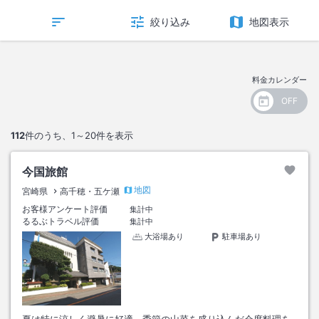
絞り込み
地図表示
料金カレンダー
112
件のうち、
1～20
件を表示
今国旅館
地図
宮崎県
高千穂・五ケ瀬
お客様アンケート評価
集計中
るるぶトラベル評価
集計中
大浴場あり
駐車場あり
夏は特に涼しく避暑に好適。季節の山菜を盛り込んだ会席料理を