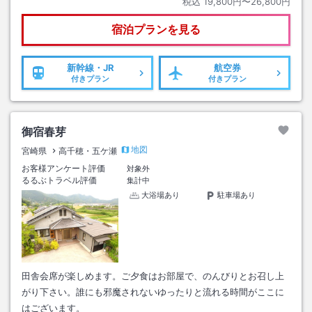
税込
19,800円〜26,800円
宿泊プランを見る
新幹線・JR
航空券
付きプラン
付きプラン
御宿春芽
地図
宮崎県
高千穂・五ケ瀬
お客様アンケート評価
対象外
るるぶトラベル評価
集計中
大浴場あり
駐車場あり
田舎会席が楽しめます。ご夕食はお部屋で、のんびりとお召し上
がり下さい。誰にも邪魔されないゆったりと流れる時間がここに
はございます。