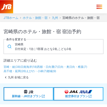
JTBホーム
ホテル・旅館・宿
九州
宮崎県のホテル・旅館・宿
宮崎県のホテル・旅館・宿 宿泊予約
条件を変更する
宮崎県
日付未定 - 1泊｜1部屋 おとな2名,こども0名
詳細エリアに絞り込む
宮崎・綾
(
38
)
日南海岸
(
18
)
西都・日向灘
(
7
)
日向・奥日向・椎葉
(
7
)
高千穂・延岡
(
26
)
えびの・小林
(
7
)
都城
(
9
)
九州 全域に戻る
新幹線・JR付きプラン
航空券付きプラン