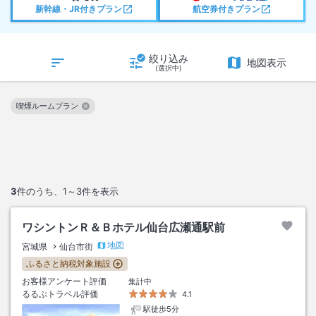
新幹線・JR付きプラン
航空券付きプラン
絞り込み
地図表示
(選択中)
喫煙ルームプラン
この絞り込み条件を解除
3
件のうち、
1～3
件を表示
ワシントンＲ＆Ｂホテル仙台広瀬通駅前
地図
宮城県
仙台市街
ふるさと納税対象施設
お客様アンケート評価
集計中
るるぶトラベル評価
4.1
駅徒歩5分