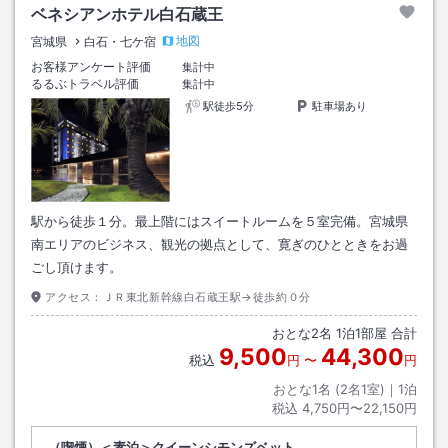
ベネシアンホテル白石蔵王
地図
宮城県
白石・七ケ宿
お客様アンケート評価
集計中
るるぶトラベル評価
集計中
駅徒歩5分
駐車場あり
駅から徒歩１分。最上階にはスイートルームを５室完備。宮城県
南エリアのビジネス、観光の拠点として、寛ぎのひとときをお過
ごし頂けます。
アクセス：
ＪＲ東北新幹線白石蔵王駅→徒歩約０分
おとな
2
名
1
泊
1
部屋 合計
9,500
44,300
税込
円
〜
円
おとな1名 (
2
名1室)｜
1
泊
税込
4,750円〜22,150円
（喫煙）＜素泊＞クイーンシモンズベット