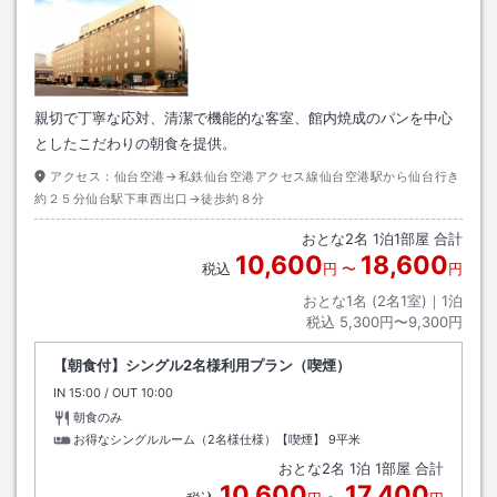
親切で丁寧な応対、清潔で機能的な客室、館内焼成のパンを中心
としたこだわりの朝食を提供。
アクセス：
仙台空港→私鉄仙台空港アクセス線仙台空港駅から仙台行き
約２５分仙台駅下車西出口→徒歩約８分
おとな
2
名
1
泊
1
部屋 合計
10,600
18,600
税込
円
〜
円
おとな1名 (
2
名1室)｜
1
泊
税込
5,300円〜9,300円
【朝食付】シングル2名様利用プラン（喫煙）
IN
チェックイン
15:00
/ OUT
チェックアウト
10:00
朝食のみ
お得なシングルルーム（2名様仕様）【喫煙】
9平米
おとな
2
名
1
泊
1
部屋 合計
10,600
17,400