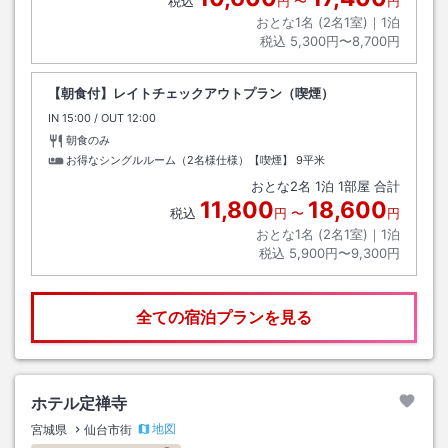
税込
円
〜
円
おとな1名 (
2
名1室)｜
1
泊
税込
5,300円〜8,700円
【朝食付】レイトチェックアウトプラン（喫煙）
IN
チェックイン
15:00
/ OUT
チェックアウト
12:00
朝食のみ
お得なシングルルーム（2名様仕様）【喫煙】
9平米
おとな
2
名
1
泊
1
部屋 合計
11,800
18,600
税込
円
〜
円
おとな1名 (
2
名1室)｜
1
泊
税込
5,900円〜9,300円
全ての宿泊プランを見る
ホテル定禅寺
地図
宮城県
仙台市街