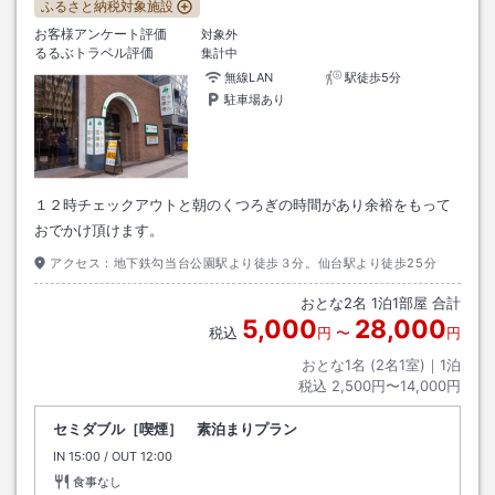
ふるさと納税対象施設
お客様アンケート評価
対象外
るるぶトラベル評価
集計中
無線LAN
駅徒歩5分
駐車場あり
１２時チェックアウトと朝のくつろぎの時間があり余裕をもって
おでかけ頂けます。
アクセス：
地下鉄勾当台公園駅より徒歩３分。仙台駅より徒歩25分
おとな
2
名
1
泊
1
部屋 合計
5,000
28,000
税込
円
〜
円
おとな1名 (
2
名1室)｜
1
泊
税込
2,500円〜14,000円
セミダブル［喫煙］ 素泊まりプラン
IN
チェックイン
15:00
/ OUT
チェックアウト
12:00
食事なし