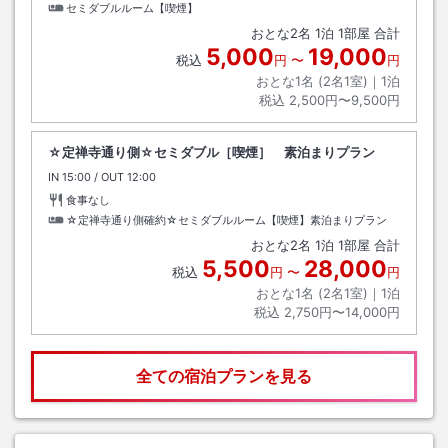
セミダブルルーム【喫煙】
おとな
2
名
1
泊
1
部屋 合計
5,000
19,000
税込
円
〜
円
おとな1名 (
2
名1室)｜
1
泊
税込
2,500円〜9,500円
☆定禅寺通り側☆セミダブル［喫煙］ 素泊まりプラン
IN
チェックイン
15:00
/ OUT
チェックアウト
12:00
食事なし
☆定禅寺通り側確約☆セミダブルルーム【喫煙】素泊まりプラン
おとな
2
名
1
泊
1
部屋 合計
5,500
28,000
税込
円
〜
円
おとな1名 (
2
名1室)｜
1
泊
税込
2,750円〜14,000円
全ての宿泊プランを見る