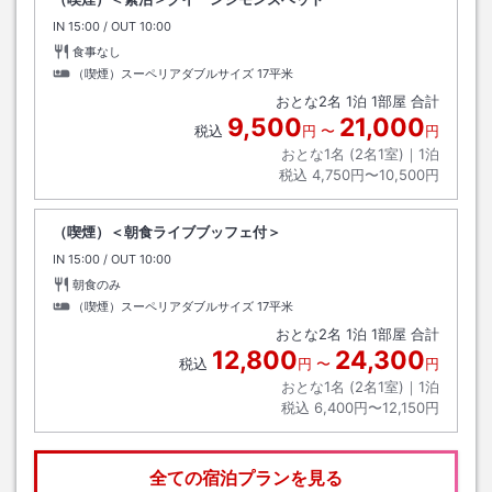
IN
チェックイン
15:00
/ OUT
チェックアウト
10:00
食事なし
（喫煙）スーペリアダブルサイズ
17平米
おとな
2
名
1
泊
1
部屋 合計
9,500
21,000
税込
円
〜
円
おとな1名 (
2
名1室)｜
1
泊
税込
4,750円〜10,500円
（喫煙）＜朝食ライブブッフェ付＞
IN
チェックイン
15:00
/ OUT
チェックアウト
10:00
朝食のみ
（喫煙）スーペリアダブルサイズ
17平米
おとな
2
名
1
泊
1
部屋 合計
12,800
24,300
税込
円
〜
円
おとな1名 (
2
名1室)｜
1
泊
税込
6,400円〜12,150円
全ての宿泊プランを見る