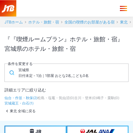
JTBホーム
ホテル・旅館・宿
全国の喫煙のお部屋がある宿
東北
『『喫煙ルームプラン』ホテル・旅館・宿』
宮城県のホテル・旅館・宿
条件を変更する
宮城県
日付未定 - 1泊｜1部屋 おとな2名,こども0名
詳細エリアに絞り込む
仙台・作並・秋保
(
2
)
松島・塩竈・気仙沼
(
0
)
古川・登米
(
0
)
鳴子・栗駒
(
0
)
宮城蔵王・白石
(
1
)
東北 全域に戻る