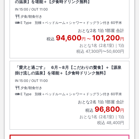
の温泉】を堪能＋【夕食時ドリンク無料】
IN
チェックイン
15:00
/ OUT
チェックアウト
11:00
夕食/朝食付き
E Type 別棟＋ベッドルーム＋シャワー＋ドッグラン付き
60平米
おとな
2
名
1
泊
1
部屋 合計
94,600
101,200
税込
円
〜
円
おとな1名 (
2
名1室)｜
1
泊
税込
47,300円〜50,600円
「愛犬と過ごす」 6月～8月【こだわりの贅食】＋【源泉
掛け流しの温泉】を堪能＋【夕食時ドリンク無料】
IN
チェックイン
15:00
/ OUT
チェックアウト
11:00
夕食/朝食付き
E Type 別棟＋ベッドルーム＋シャワー＋ドッグラン付き
60平米
おとな
2
名
1
泊
1
部屋 合計
96,800
税込
円
おとな1名 (
2
名1室)｜
1
泊
税込
48,400円