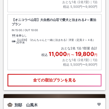
おとな1名 (
2
名1室)｜
1
泊
税込
5,500円〜9,900円
【オニコウベ山荘】大自然の山荘で愛犬と泊まれる♪～素泊
プラン
IN
チェックイン
15:00
/ OUT
チェックアウト
10:00
食事なし
【山荘B】《わんちゃんと一緒に泊まれる》洋室（定員２～４名）
30平米
おとな
2
名
1
泊
1
部屋 合計
11,000
19,800
税込
円
〜
円
おとな1名 (
2
名1室)｜
1
泊
税込
5,500円〜9,900円
全ての宿泊プランを見る
別邸 山風木