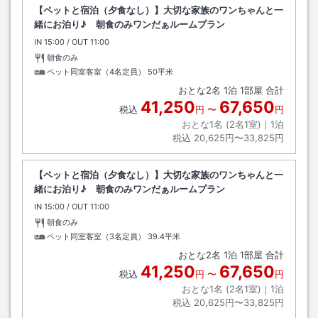
【ペットと宿泊（夕食なし）】大切な家族のワンちゃんと一
緒にお泊り♪ 朝食のみワンだぁルームプラン
IN
チェックイン
15:00
/ OUT
チェックアウト
11:00
朝食のみ
ペット同室客室（4名定員）
50平米
おとな
2
名
1
泊
1
部屋 合計
41,250
67,650
税込
円
〜
円
おとな1名 (
2
名1室)｜
1
泊
税込
20,625円〜33,825円
【ペットと宿泊（夕食なし）】大切な家族のワンちゃんと一
緒にお泊り♪ 朝食のみワンだぁルームプラン
IN
チェックイン
15:00
/ OUT
チェックアウト
11:00
朝食のみ
ペット同室客室（3名定員）
39.4平米
おとな
2
名
1
泊
1
部屋 合計
41,250
67,650
税込
円
〜
円
おとな1名 (
2
名1室)｜
1
泊
税込
20,625円〜33,825円