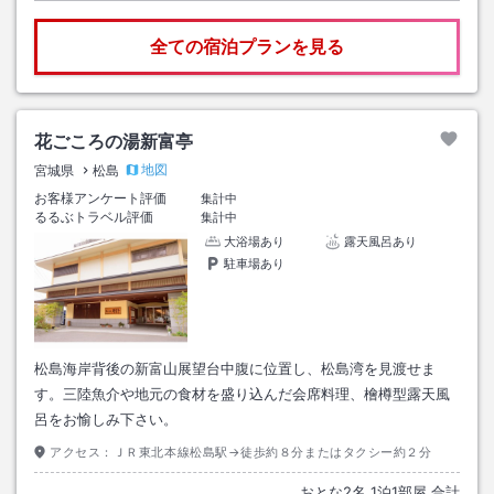
全ての宿泊プランを見る
花ごころの湯新富亭
地図
宮城県
松島
お客様アンケート評価
集計中
るるぶトラベル評価
集計中
大浴場あり
露天風呂あり
駐車場あり
松島海岸背後の新富山展望台中腹に位置し、松島湾を見渡せま
す。三陸魚介や地元の食材を盛り込んだ会席料理、檜樽型露天風
呂をお愉しみ下さい。
アクセス：
ＪＲ東北本線松島駅→徒歩約８分またはタクシー約２分
おとな
2
名
1
泊
1
部屋 合計