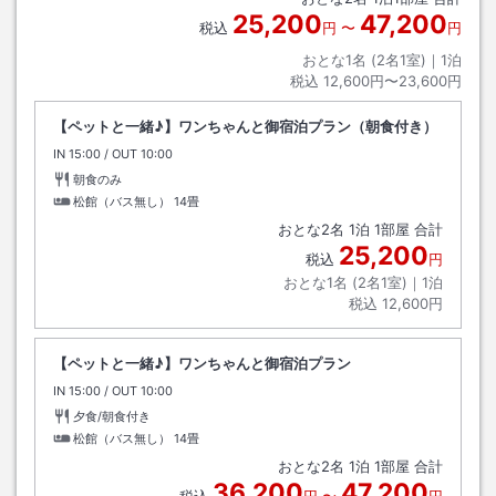
25,200
47,200
税込
円
〜
円
おとな1名 (
2
名1室)｜
1
泊
税込
12,600円〜23,600円
【ペットと一緒♪】ワンちゃんと御宿泊プラン（朝食付き）
IN
チェックイン
15:00
/ OUT
チェックアウト
10:00
朝食のみ
松館（バス無し）
14畳
おとな
2
名
1
泊
1
部屋 合計
25,200
税込
円
おとな1名 (
2
名1室)｜
1
泊
税込
12,600円
【ペットと一緒♪】ワンちゃんと御宿泊プラン
IN
チェックイン
15:00
/ OUT
チェックアウト
10:00
夕食/朝食付き
松館（バス無し）
14畳
おとな
2
名
1
泊
1
部屋 合計
36,200
47,200