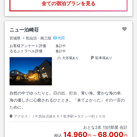
全ての宿泊プランを見る
ニュー泊崎荘
地図
宮城県
気仙沼・南三陸
お客様アンケート評価
集計中
るるぶトラベル評価
集計中
大浴場あり
駐車場あり
自然の中でゆったりと。日の出、灯台、青い海。豊かな海の幸、
海の優しさに心癒されるひととき。「来てよかった」その一言の
ために。
アクセス：
ＪＲ気仙沼線ＢＲＴ歌津駅→タクシー約１０分
おとな
2
名
1
泊
1
部屋 合計
14,960
68,000
税込
円
〜
円