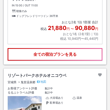
IN
チェックイン
15:00
/ OUT
チェックアウト
11:00
朝食のみ
ドッグフレンドリーツイン
36平米
おとな
2
名
1
泊
1
部屋 合計
21,880
90,880
税込
円
〜
円
おとな1名 (
2
名1室)｜
1
泊
税込
10,940円〜45,440円
全ての宿泊プランを見る
リゾートパークホテルオニコウベ
地図
宮城県
鬼首温泉郷
お客様アンケート評価
集計中
るるぶトラベル評価
集計中
大浴場あり
温泉
駐車場あり