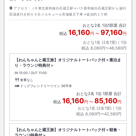
アクセス：
ＪＲ東北新幹線白石蔵王駅→バス新幹線白石蔵王駅から遠刈
田温泉行き約５５分メルキュール宮城蔵王下車→徒歩約１０秒
おとな
2
名
1
泊
1
部屋 合計
16,160
97,160
税込
円
〜
円
おとな1名 (
2
名1室)｜
1
泊
税込
8,080円〜48,580円
【わんちゃんと蔵王旅】オリジナルトートバック付＜素泊ま
り・ラウンジ特典付＞
IN
チェックイン
15:00
/ OUT
チェックアウト
11:00
食事なし
ドッグフレンドリーツイン
36平米
おとな
2
名
1
泊
1
部屋 合計
16,160
85,160
税込
円
〜
円
おとな1名 (
2
名1室)｜
1
泊
税込
8,080円〜42,580円
【わんちゃんと蔵王旅】オリジナルトートバック付＜朝食・
ラウンジ特典付＞