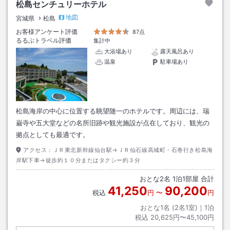
松島センチュリーホテル
地図
宮城県
松島
お客様アンケート評価
87点
るるぶトラベル評価
集計中
大浴場あり
露天風呂あり
温泉
駐車場あり
松島海岸の中心に位置する眺望随一のホテルです。周辺には、瑞
巌寺や五大堂などの名所旧跡や観光施設が点在しており、観光の
拠点としても最適です。
アクセス：
ＪＲ東北新幹線仙台駅→ＪＲ仙石線高城町・石巻行き松島海
岸駅下車→徒歩約１０分またはタクシー約３分
おとな
2
名
1
泊
1
部屋 合計
41,250
90,200
税込
円
〜
円
おとな1名 (
2
名1室)｜
1
泊
税込
20,625円〜45,100円