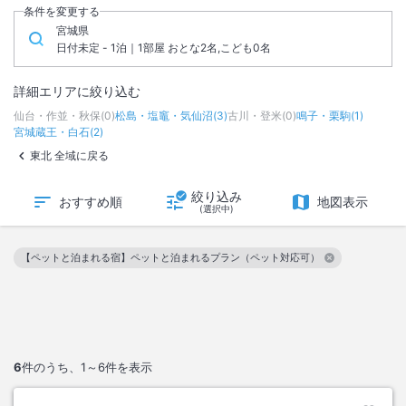
条件を変更する
宮城県
日付未定 - 1泊｜1部屋 おとな2名,こども0名
詳細エリアに絞り込む
仙台・作並・秋保
(
0
)
松島・塩竈・気仙沼
(
3
)
古川・登米
(
0
)
鳴子・栗駒
(
1
)
宮城蔵王・白石
(
2
)
東北 全域に戻る
絞り込み
おすすめ順
地図表示
(選択中)
【ペットと泊まれる宿】ペットと泊まれるプラン（ペット対応可）
この絞り込み条件を解除
6
件のうち、
1～6
件を表示