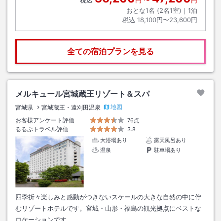
税込
円
〜
円
おとな1名 (
2
名1室)｜
1
泊
税込
18,100円〜23,600円
全ての宿泊プランを見る
メルキュール宮城蔵王リゾート＆スパ
地図
宮城県
宮城蔵王・遠刈田温泉
お客様アンケート評価
76点
るるぶトラベル評価
3.8
大浴場あり
露天風呂あり
温泉
駐車場あり
四季折々楽しみと感動がつきないスケールの大きな自然の中に佇
むリゾートホテルです。宮城・山形・福島の観光拠点にベストな
ロケーションです。