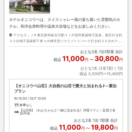
ホテルオニコウベは、スイスシャレー風の落ち着いた雰囲気のホ
テル。和洋会席料理や温泉大浴場などをお楽しみください。
アクセス：
ＪＲ東北新幹線古川駅→ＪＲ陸羽東線鳴子温泉，新庄行き約
３５分鳴子温泉駅下車→大崎市営バスリゾートパーク行き約３０分ホテル
オニコウベ下車→徒歩約０分
おとな
2
名
1
泊
1
部屋 合計
11,000
30,800
税込
円
〜
円
おとな1名 (
2
名1室)｜
1
泊
税込
5,500円〜15,400円
【オニコウベ山荘】大自然の山荘で愛犬と泊まれる♪～素泊
プラン
IN
チェックイン
15:00
/ OUT
チェックアウト
10:00
食事なし
【山荘B】《わんちゃんと一緒に泊まれる》洋室ツイン：定員２名
30平米
おとな
2
名
1
泊
1
部屋 合計
11,000
19,800
税込
円
〜
円