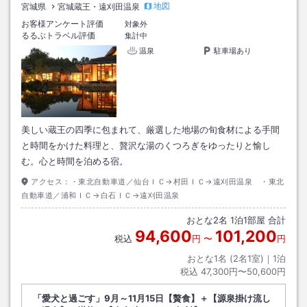
地図
宮城県
宮城蔵王・遠刈田温泉
お客様アンケート評価
対象外
るるぶトラベル評価
集計中
温泉
駐車場あり
美しい蔵王の四季に包まれて、厳選した地場の旬食材による手間
と時間をかけた料理と、贅沢な湯のくつろぎをゆったりと愉し
む。心と時間を泊める宿。
アクセス：
・東北自動車道／仙台ＩＣ→村田ＩＣ→遠刈田温泉 ・東北
自動車道／浦和ＩＣ→白石ＩＣ→遠刈田温泉
おとな
2
名
1
泊
1
部屋 合計
94,600
101,200
税込
円
〜
円
おとな1名 (
2
名1室)｜
1
泊
税込
47,300円〜50,600円
「愛犬と過ごす」9月～11月15日【贅食】＋【源泉掛け流し