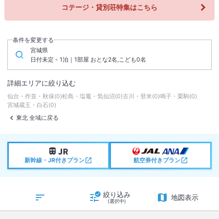
コテージ・貸別荘特集はこちら
条件を変更する
宮城県
日付未定 - 1泊｜1部屋 おとな2名,こども0名
詳細エリアに絞り込む
仙台・作並・秋保
(
0
)
松島・塩竈・気仙沼
(
0
)
古川・登米
(
0
)
鳴子・栗駒
(
0
)
宮城蔵王・白石
(
0
)
東北 全域に戻る
新幹線・JR付きプラン
航空券付きプラン
絞り込み
地図表示
(選択中)