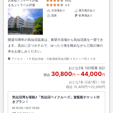
お客様アンケート評価
84点
るるぶトラベル評価
4.3
大浴場あり
露天風呂あり
温泉
駐車場あり
開湯10周年の気仙沼温泉は、展望大浴場から気仙沼港を一望でき
ます。高台に立つホテルで、ゆったり海を眺めながら三陸の海の
幸をお楽しみください。
アクセス：
ＪＲ気仙沼線・大船渡線気仙沼駅→タクシー約１０分
おとな
2
名
1
泊
1
部屋 合計
30,800
44,000
税込
円
〜
円
おとな1名 (
2
名1室)｜
1
泊
税込
15,400円〜22,000円
気仙沼湾を堪能♪「気仙沼ベイクルーズ」遊覧船チケット付
きプラン！
IN
チェックイン
15:00
/ OUT
チェックアウト
10:00