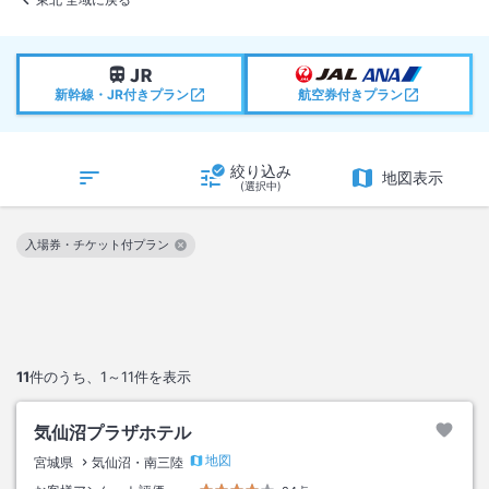
新幹線・JR付きプラン
航空券付きプラン
絞り込み
地図表示
(選択中)
入場券・チケット付プラン
この絞り込み条件を解除
11
件のうち、
1～11
件を表示
気仙沼プラザホテル
地図
宮城県
気仙沼・南三陸