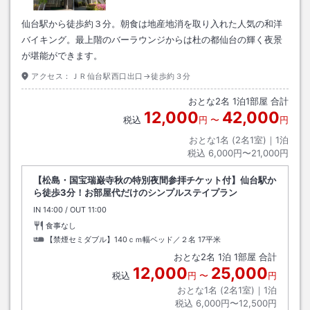
仙台駅から徒歩約３分。朝食は地産地消を取り入れた人気の和洋
バイキング。最上階のバーラウンジからは杜の都仙台の輝く夜景
が堪能ができます。
アクセス：
ＪＲ仙台駅西口出口→徒歩約３分
おとな
2
名
1
泊
1
部屋 合計
12,000
42,000
税込
円
〜
円
おとな1名 (
2
名1室)｜
1
泊
税込
6,000円〜21,000円
【松島・国宝瑞巌寺秋の特別夜間参拝チケット付】仙台駅か
ら徒歩3分！お部屋代だけのシンプルステイプラン
IN
チェックイン
14:00
/ OUT
チェックアウト
11:00
食事なし
【禁煙セミダブル】140ｃｍ幅ベッド／２名
17平米
おとな
2
名
1
泊
1
部屋 合計
12,000
25,000
税込
円
〜
円
おとな1名 (
2
名1室)｜
1
泊
税込
6,000円〜12,500円