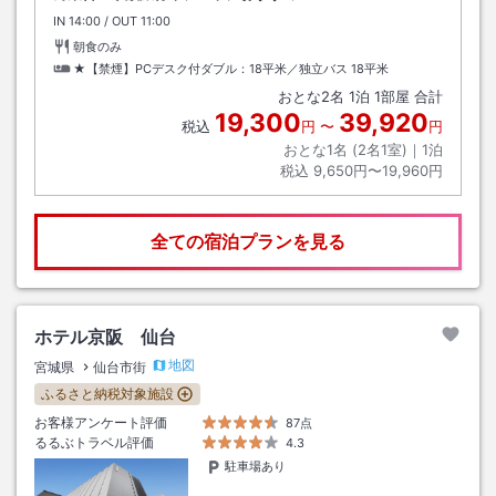
IN
チェックイン
14:00
/ OUT
チェックアウト
11:00
朝食のみ
★【禁煙】PCデスク付ダブル：18平米／独立バス
18平米
おとな
2
名
1
泊
1
部屋 合計
19,300
39,920
税込
円
〜
円
おとな1名 (
2
名1室)｜
1
泊
税込
9,650円〜19,960円
全ての宿泊プランを見る
ホテル京阪 仙台
地図
宮城県
仙台市街
ふるさと納税対象施設
お客様アンケート評価
87点
るるぶトラベル評価
4.3
駐車場あり