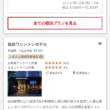
おとな1名 (
2
名1室)｜
1
泊
税込
8,050円〜15,300円
全ての宿泊プランを見る
仙台ワシントンホテル
地図
宮城県
仙台市街
ふるさと納税対象施設
お客様アンケート評価
81点
るるぶトラベル評価
4.9
駅徒歩5分
駐車場あり
仙台駅西口より徒歩3分の利便性と居心地の良さを追求した最も新
しいタイプのワシントンホテルです。ゆとりの空間＆全室トイレ