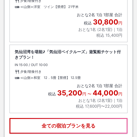
夕食/朝食付き
≪山側≫洋室 ツイン【禁煙】
21平米
おとな
2
名
1
泊
1
部屋 合計
30,800
税込
円
おとな1名 (
2
名1室)｜
1
泊
税込
15,400円
気仙沼湾を堪能♪「気仙沼ベイクルーズ」遊覧船チケット付
きプラン！
IN
チェックイン
15:00
/ OUT
チェックアウト
10:00
夕食/朝食付き
≪山側≫和室 12．5畳【禁煙】
12.5畳
おとな
2
名
1
泊
1
部屋 合計
35,200
44,000
税込
円
〜
円
おとな1名 (
2
名1室)｜
1
泊
税込
17,600円〜22,000円
全ての宿泊プランを見る