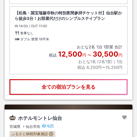
【松島・国宝瑞巌寺秋の特別夜間参拝チケット付】仙台駅か
ら徒歩3分！お部屋代だけのシンプルステイプラン
IN
チェックイン
14:00
/ OUT
チェックアウト
11:00
食事なし
ダブル 禁煙
19平米
おとな
2
名
1
泊
1
部屋 合計
12,500
30,500
税込
円
〜
円
おとな1名 (
2
名1室)｜
1
泊
税込
6,250円〜15,250円
全ての宿泊プランを見る
ホテルモントレ仙台
地図
宮城県
仙台市街
ふるさと納税対象施設