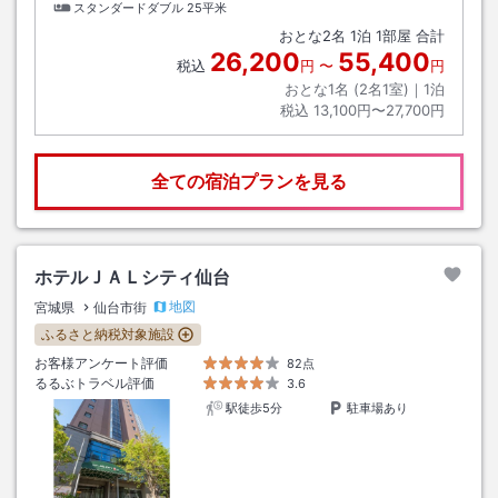
スタンダードダブル
25平米
おとな
2
名
1
泊
1
部屋 合計
26,200
55,400
税込
円
〜
円
おとな1名 (
2
名1室)｜
1
泊
税込
13,100円〜27,700円
全ての宿泊プランを見る
ホテルＪＡＬシティ仙台
地図
宮城県
仙台市街
ふるさと納税対象施設
お客様アンケート評価
82点
るるぶトラベル評価
3.6
駅徒歩5分
駐車場あり