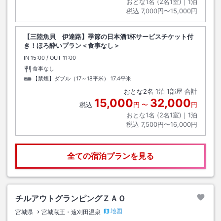
おとな1名 (
2
名1室)｜
1
泊
税込
7,000円〜15,000円
【三陸魚貝 伊達路】季節の日本酒1杯サービスチケット付
き！ほろ酔いプラン＜食事なし＞
IN
チェックイン
15:00
/ OUT
チェックアウト
11:00
食事なし
【禁煙】ダブル（17～18平米）
17.4平米
おとな
2
名
1
泊
1
部屋 合計
15,000
32,000
税込
円
〜
円
おとな1名 (
2
名1室)｜
1
泊
税込
7,500円〜16,000円
全ての宿泊プランを見る
チルアウトグランピングＺＡＯ
地図
宮城県
宮城蔵王・遠刈田温泉