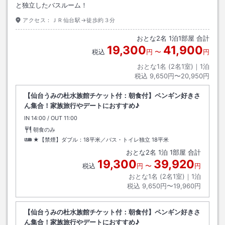
と独立したバスルーム！
アクセス：
ＪＲ仙台駅→徒歩約３分
おとな
2
名
1
泊
1
部屋 合計
19,300
41,900
税込
円
〜
円
おとな1名 (
2
名1室)｜
1
泊
税込
9,650円〜20,950円
【仙台うみの杜水族館チケット付：朝食付】ペンギン好きさ
ん集合！家族旅行やデートにおすすめ♪
IN
チェックイン
14:00
/ OUT
チェックアウト
11:00
朝食のみ
★【禁煙】ダブル：18平米／バス・トイレ独立
18平米
おとな
2
名
1
泊
1
部屋 合計
19,300
39,920
税込
円
〜
円
おとな1名 (
2
名1室)｜
1
泊
税込
9,650円〜19,960円
【仙台うみの杜水族館チケット付：朝食付】ペンギン好きさ
ん集合！家族旅行やデートにおすすめ♪