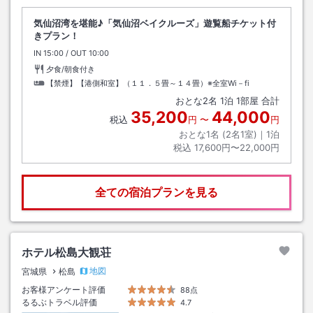
気仙沼湾を堪能♪「気仙沼ベイクルーズ」遊覧船チケット付
きプラン！
IN
チェックイン
15:00
/ OUT
チェックアウト
10:00
夕食/朝食付き
【禁煙】【港側和室】（１１．５畳～１４畳）※全室Wi－fi
おとな
2
名
1
泊
1
部屋 合計
35,200
44,000
税込
円
〜
円
おとな1名 (
2
名1室)｜
1
泊
税込
17,600円〜22,000円
全ての宿泊プランを見る
ホテル松島大観荘
地図
宮城県
松島
お客様アンケート評価
88点
るるぶトラベル評価
4.7