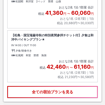
松韻閣 和洋室 2ベッド 禁煙 山側
おとな
2
名
1
泊
1
部屋 合計
41,360
60,060
税込
円
〜
円
おとな1名 (
2
名1室)｜
1
泊
税込
20,680円〜30,030円
【松島・国宝瑞巌寺秋の特別夜間参拝チケット付】夕食は和
洋中バイキングプラン★
IN
チェックイン
14:00
/ OUT
チェックアウト
11:00
夕食/朝食付き
松風閣 和室 禁煙 海側
おとな
2
名
1
泊
1
部屋 合計
42,460
61,160
税込
円
〜
円
おとな1名 (
2
名1室)｜
1
泊
税込
21,230円〜30,580円
全ての宿泊プランを見る