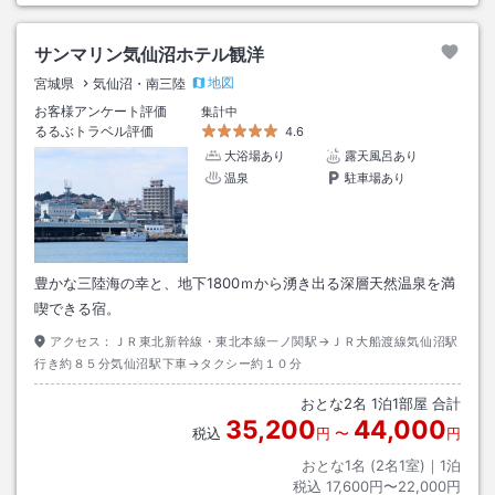
サンマリン気仙沼ホテル観洋
地図
宮城県
気仙沼・南三陸
お客様アンケート評価
集計中
るるぶトラベル評価
4.6
大浴場あり
露天風呂あり
温泉
駐車場あり
豊かな三陸海の幸と、地下1800ｍから湧き出る深層天然温泉を満
喫できる宿。
アクセス：
ＪＲ東北新幹線・東北本線一ノ関駅→ＪＲ大船渡線気仙沼駅
行き約８５分気仙沼駅下車→タクシー約１０分
おとな
2
名
1
泊
1
部屋 合計
35,200
44,000
税込
円
〜
円
おとな1名 (
2
名1室)｜
1
泊
税込
17,600円〜22,000円