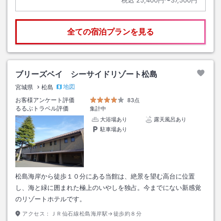
全ての宿泊プランを見る
ブリーズベイ シーサイドリゾート松島
地図
宮城県
松島
お客様アンケート評価
83点
るるぶトラベル評価
集計中
大浴場あり
露天風呂あり
駐車場あり
松島海岸から徒歩１０分にある当館は、絶景を望む高台に位置
し、海と緑に囲まれた極上のいやしを独占。今までにない新感覚
のリゾートホテルです。
アクセス：
ＪＲ仙石線松島海岸駅→徒歩約８分