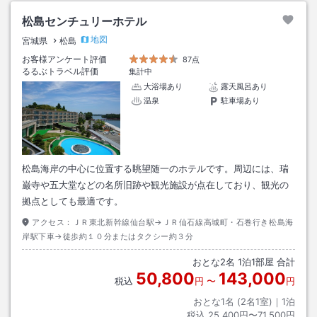
松島センチュリーホテル
地図
宮城県
松島
お客様アンケート評価
87点
るるぶトラベル評価
集計中
大浴場あり
露天風呂あり
温泉
駐車場あり
松島海岸の中心に位置する眺望随一のホテルです。周辺には、瑞
巌寺や五大堂などの名所旧跡や観光施設が点在しており、観光の
拠点としても最適です。
アクセス：
ＪＲ東北新幹線仙台駅→ＪＲ仙石線高城町・石巻行き松島海
岸駅下車→徒歩約１０分またはタクシー約３分
おとな
2
名
1
泊
1
部屋 合計
50,800
143,000
税込
円
〜
円
おとな1名 (
2
名1室)｜
1
泊
税込
25,400円〜71,500円