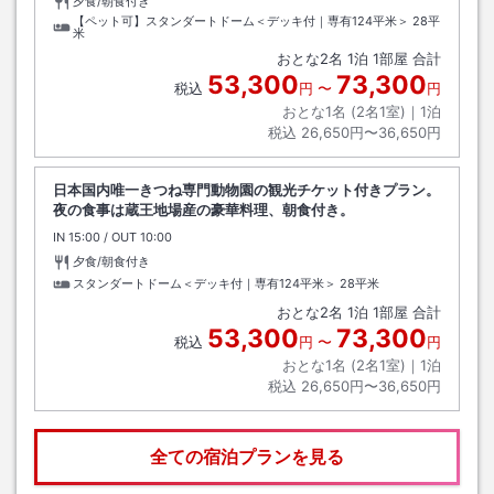
夕食/朝食付き
【ペット可】スタンダートドーム＜デッキ付｜専有124平米＞
28平
米
おとな
2
名
1
泊
1
部屋 合計
53,300
73,300
税込
円
〜
円
おとな1名 (
2
名1室)｜
1
泊
税込
26,650円〜36,650円
日本国内唯一きつね専門動物園の観光チケット付きプラン。
夜の食事は蔵王地場産の豪華料理、朝食付き。
IN
チェックイン
15:00
/ OUT
チェックアウト
10:00
夕食/朝食付き
スタンダートドーム＜デッキ付｜専有124平米＞
28平米
おとな
2
名
1
泊
1
部屋 合計
53,300
73,300
税込
円
〜
円
おとな1名 (
2
名1室)｜
1
泊
税込
26,650円〜36,650円
全ての宿泊プランを見る