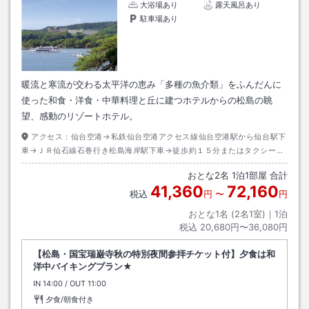
大浴場あり
露天風呂あり
駐車場あり
暖流と寒流が交わる太平洋の恵み「多種の魚介類」をふんだんに
使った和食・洋食・中華料理と丘に建つホテルからの松島の眺
望、感動のリゾートホテル。
アクセス：
仙台空港→私鉄仙台空港アクセス線仙台空港駅から仙台駅下
車→ＪＲ仙石線石巻行き松島海岸駅下車→徒歩約１５分またはタクシー約
３分
おとな
2
名
1
泊
1
部屋 合計
41,360
72,160
税込
円
〜
円
おとな1名 (
2
名1室)｜
1
泊
税込
20,680円〜36,080円
【松島・国宝瑞巌寺秋の特別夜間参拝チケット付】夕食は和
洋中バイキングプラン★
IN
チェックイン
14:00
/ OUT
チェックアウト
11:00
夕食/朝食付き