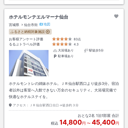
ホテルモンテエルマーナ仙台
地図
宮城県
仙台市街
ふるさと納税対象施設
お客様アンケート評価
83点
るるぶトラベル評価
4.3
大浴場あり
駅徒歩5分
駐車場あり
ホテルモントレの姉妹ホテル。ＪＲ仙台駅西口より徒歩3分。宿泊
者以外は客室へ入館できない万全のセキュリティ。大浴場完備で
快適なホテルステイを。
アクセス：
ＪＲ仙台駅西口出口→徒歩約３分
おとな
2
名
1
泊
1
部屋 合計
14,800
45,400
税込
円
〜
円