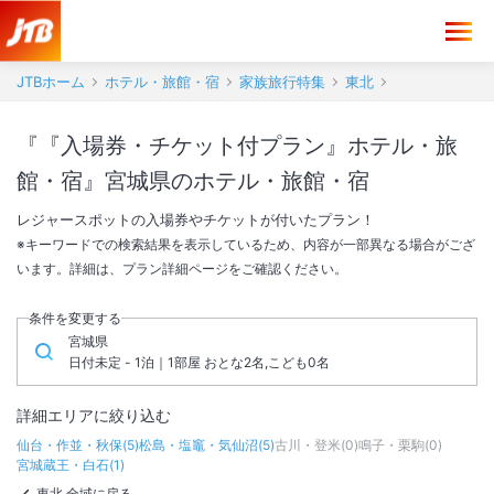
JTBホーム
ホテル・旅館・宿
家族旅行特集
東北
『『入場券・チケット付プラン』ホテル・旅
館・宿』宮城県のホテル・旅館・宿
レジャースポットの入場券やチケットが付いたプラン！
※キーワードでの検索結果を表示しているため、内容が一部異なる場合がござ
います。詳細は、プラン詳細ページをご確認ください。
条件を変更する
宮城県
日付未定 - 1泊｜1部屋 おとな2名,こども0名
詳細エリアに絞り込む
仙台・作並・秋保
(
5
)
松島・塩竈・気仙沼
(
5
)
古川・登米
(
0
)
鳴子・栗駒
(
0
)
宮城蔵王・白石
(
1
)
東北 全域に戻る