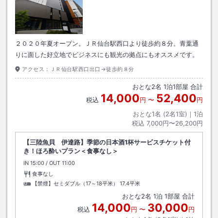
２０２０年夏オープン。ＪＲ仙台駅西口より徒歩約８分。青葉通
りに面した好立地でビジネスにも観光の拠点にもオススメです。
アクセス：
ＪＲ仙台駅西口出口→徒歩約８分
おとな
2
名
1
泊
1
部屋 合計
14,000
52,400
税込
円
〜
円
おとな1名 (
2
名1室)｜
1
泊
税込
7,000円〜26,200円
【三陸魚貝 伊達路】季節の日本酒1杯サービスチケット付
き！ほろ酔いプラン＜食事なし＞
IN
チェックイン
15:00
/ OUT
チェックアウト
11:00
食事なし
【禁煙】セミダブル（17～18平米）
17.4平米
おとな
2
名
1
泊
1
部屋 合計
14,000
30,000
税込
円
〜
円