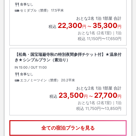
食事なし
セミダブル（禁煙）
17.5平米
おとな
2
名
1
泊
1
部屋 合計
22,300
35,300
税込
円
〜
円
おとな1名 (
2
名1室)｜
1
泊
税込
11,150円〜17,650円
【松島・国宝瑞巌寺秋の特別夜間参拝チケット付】★温泉付
き★シンプルプラン（素泊り）
IN
チェックイン
15:00
/ OUT
チェックアウト
11:00
食事なし
エコノミーツイン（禁煙）
20.2平米
おとな
2
名
1
泊
1
部屋 合計
23,500
27,700
税込
円
〜
円
おとな1名 (
2
名1室)｜
1
泊
税込
11,750円〜13,850円
全ての宿泊プランを見る