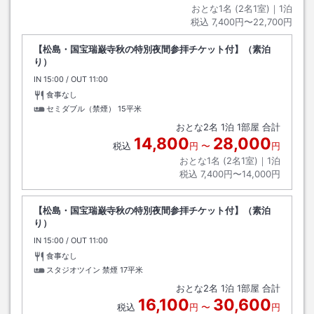
おとな1名 (
2
名1室)｜
1
泊
税込
7,400円〜22,700円
【松島・国宝瑞巌寺秋の特別夜間参拝チケット付】（素泊
り）
IN
チェックイン
15:00
/ OUT
チェックアウト
11:00
食事なし
セミダブル（禁煙）
15平米
おとな
2
名
1
泊
1
部屋 合計
14,800
28,000
税込
円
〜
円
おとな1名 (
2
名1室)｜
1
泊
税込
7,400円〜14,000円
【松島・国宝瑞巌寺秋の特別夜間参拝チケット付】（素泊
り）
IN
チェックイン
15:00
/ OUT
チェックアウト
11:00
食事なし
スタジオツイン 禁煙
17平米
おとな
2
名
1
泊
1
部屋 合計
16,100
30,600
税込
円
〜
円