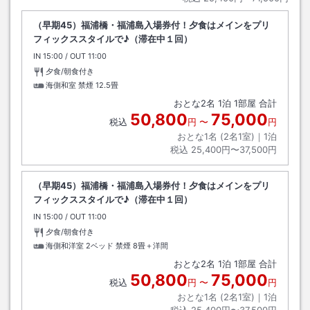
（早期45）福浦橋・福浦島入場券付！夕食はメインをプリ
フィックススタイルで♪（滞在中１回）
IN
チェックイン
15:00
/ OUT
チェックアウト
11:00
夕食/朝食付き
海側和室 禁煙
12.5畳
おとな
2
名
1
泊
1
部屋 合計
50,800
75,000
税込
円
〜
円
おとな1名 (
2
名1室)｜
1
泊
税込
25,400円〜37,500円
（早期45）福浦橋・福浦島入場券付！夕食はメインをプリ
フィックススタイルで♪（滞在中１回）
IN
チェックイン
15:00
/ OUT
チェックアウト
11:00
夕食/朝食付き
海側和洋室 2ベッド 禁煙
8畳＋洋間
おとな
2
名
1
泊
1
部屋 合計
50,800
75,000
税込
円
〜
円
おとな1名 (
2
名1室)｜
1
泊
税込
25,400円〜37,500円