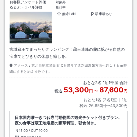
お客様アンケート評価
対象外
るるぶトラベル評価
集計中
無線LAN
駐車場あり
宮城蔵王でまったりグランピング！蔵王連峰の麓に拡がる自然の
宝庫でとびきりの休息と癒しを。
アクセス：
東北自動車道白石ICを降りて遠刈田温泉方面へ約１７ｋｍ時
間にすると約２４分です。
おとな
2
名
1
泊
1
部屋 合計
53,300
87,600
税込
円
〜
円
おとな1名 (
2
名1室)｜
1
泊
税込
26,650円〜43,800円
日本国内唯一きつね専門動物園の観光チケット付きプラン。
夜の食事は蔵王地場産の豪華料理、朝食付き。
IN
チェックイン
15:00
/ OUT
チェックアウト
10:00