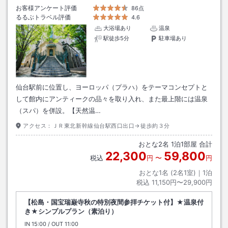
お客様アンケート評価
86点
るるぶトラベル評価
4.6
大浴場あり
温泉
駅徒歩5分
駐車場あり
仙台駅前に位置し、ヨーロッパ（プラハ）をテーマコンセプトと
して館内にアンティークの品々を取り入れ、また最上階には温泉
（スパ）を併設。【天然温…
アクセス：
ＪＲ東北新幹線仙台駅西口出口→徒歩約３分
おとな
2
名
1
泊
1
部屋 合計
22,300
59,800
税込
円
〜
円
おとな1名 (
2
名1室)｜
1
泊
税込
11,150円〜29,900円
【松島・国宝瑞巌寺秋の特別夜間参拝チケット付】★温泉付
き★シンプルプラン（素泊り）
IN
チェックイン
15:00
/ OUT
チェックアウト
11:00