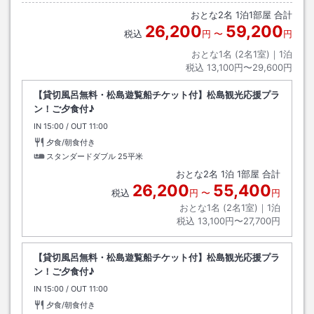
おとな
2
名
1
泊
1
部屋 合計
26,200
59,200
税込
円
〜
円
おとな1名 (
2
名1室)｜
1
泊
税込
13,100円〜29,600円
【貸切風呂無料・松島遊覧船チケット付】松島観光応援プラ
ン！ご夕食付♪
IN
チェックイン
15:00
/ OUT
チェックアウト
11:00
夕食/朝食付き
スタンダードダブル
25平米
おとな
2
名
1
泊
1
部屋 合計
26,200
55,400
税込
円
〜
円
おとな1名 (
2
名1室)｜
1
泊
税込
13,100円〜27,700円
【貸切風呂無料・松島遊覧船チケット付】松島観光応援プラ
ン！ご夕食付♪
IN
チェックイン
15:00
/ OUT
チェックアウト
11:00
夕食/朝食付き