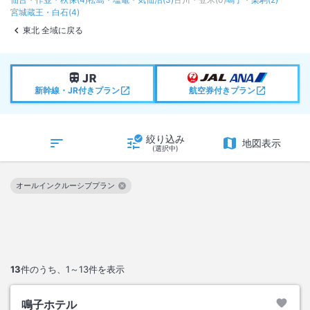
宮城蔵王・白石
(
4
)
東北 全域に戻る
新幹線・JR付きプラン
航空券付きプラン
絞り込み
地図表示
(選択中)
オールインクルーシブプラン
この絞り込み条件を解除
13
件のうち、
1～13
件を表示
鳴子ホテル