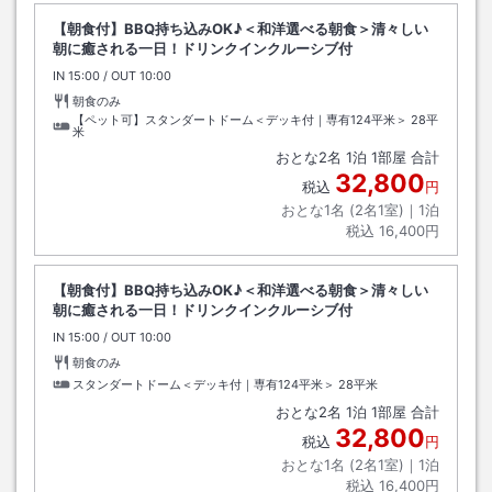
【朝食付】BBQ持ち込みOK♪＜和洋選べる朝食＞清々しい
朝に癒される一日！ドリンクインクルーシブ付
IN
チェックイン
15:00
/ OUT
チェックアウト
10:00
朝食のみ
【ペット可】スタンダートドーム＜デッキ付｜専有124平米＞
28平
米
おとな
2
名
1
泊
1
部屋 合計
32,800
税込
円
おとな1名 (
2
名1室)｜
1
泊
税込
16,400円
【朝食付】BBQ持ち込みOK♪＜和洋選べる朝食＞清々しい
朝に癒される一日！ドリンクインクルーシブ付
IN
チェックイン
15:00
/ OUT
チェックアウト
10:00
朝食のみ
スタンダートドーム＜デッキ付｜専有124平米＞
28平米
おとな
2
名
1
泊
1
部屋 合計
32,800
税込
円
おとな1名 (
2
名1室)｜
1
泊
税込
16,400円