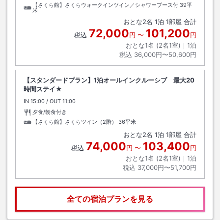
【さくら館】さくらウォークインツイン／シャワーブース付
39平
米
おとな
2
名
1
泊
1
部屋 合計
72,000
101,200
税込
円
〜
円
おとな1名 (
2
名1室)｜
1
泊
税込
36,000円〜50,600円
【スタンダードプラン】1泊オールインクルーシブ 最大20
時間ステイ★
IN
チェックイン
15:00
/ OUT
チェックアウト
11:00
夕食/朝食付き
【さくら館】さくらツイン（2階）
36平米
おとな
2
名
1
泊
1
部屋 合計
74,000
103,400
税込
円
〜
円
おとな1名 (
2
名1室)｜
1
泊
税込
37,000円〜51,700円
全ての宿泊プランを見る