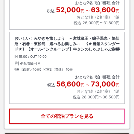
おとな
2
名
1
泊
1
部屋 合計
52,000
63,600
税込
円
〜
円
おとな1名 (
2
名1室)｜
1
泊
税込
26,000円〜31,800円
おいしい！みやぎを旅しよう ～宮城蔵王・鳴子温泉・気仙
沼・石巻・東松島 選べるお楽しみ～ 《★当館スタンダー
ド★》【オールインクルーシブ】牛タンのしゃぶしゃぶ御膳
IN
チェックイン
15:00
/ OUT
チェックアウト
10:00
夕食/朝食付き
【西館／10畳】和室E（喫煙）
10畳
おとな
2
名
1
泊
1
部屋 合計
56,600
73,000
税込
円
〜
円
おとな1名 (
2
名1室)｜
1
泊
税込
28,300円〜36,500円
全ての宿泊プランを見る