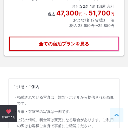
おとな
2
名
1
泊
1
部屋 合計
47,300
51,700
税込
円
〜
円
おとな1名 (
2
名1室)｜
1
泊
税込
23,650円〜25,850円
全ての宿泊プランを見る
ご注意・ご案内
掲載されている写真は、旅館・ホテルから提供された画像
です。
食事・客室等の写真は一例です。
ペー
お気に入り
上記の情報、料金等は変更になる場合があります。ご利用
の際はお客様ご自身で事前にご確認ください。