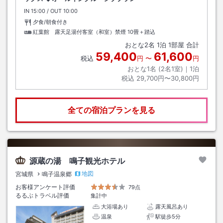
IN
チェックイン
15:00
/ OUT
チェックアウト
10:00
夕食/朝食付き
紅葉館 露天足湯付客室（和室）禁煙
10畳＋踏込
おとな
2
名
1
泊
1
部屋 合計
59,400
61,600
税込
円
〜
円
おとな1名 (
2
名1室)｜
1
泊
税込
29,700円〜30,800円
全ての宿泊プランを見る
源蔵の湯 鳴子観光ホテル
地図
宮城県
鳴子温泉郷
お客様アンケート評価
79点
るるぶトラベル評価
集計中
大浴場あり
露天風呂あり
温泉
駅徒歩5分