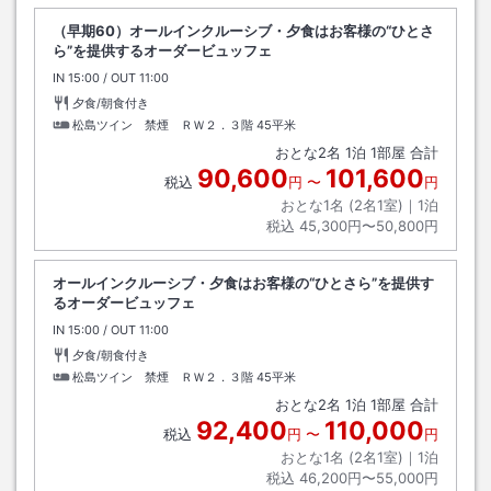
（早期60）オールインクルーシブ・夕食はお客様の“ひとさ
ら”を提供するオーダービュッフェ
IN
チェックイン
15:00
/ OUT
チェックアウト
11:00
夕食/朝食付き
松島ツイン 禁煙 ＲＷ２．３階
45平米
おとな
2
名
1
泊
1
部屋 合計
90,600
101,600
税込
円
〜
円
おとな1名 (
2
名1室)｜
1
泊
税込
45,300円〜50,800円
オールインクルーシブ・夕食はお客様の“ひとさら”を提供す
るオーダービュッフェ
IN
チェックイン
15:00
/ OUT
チェックアウト
11:00
夕食/朝食付き
松島ツイン 禁煙 ＲＷ２．３階
45平米
おとな
2
名
1
泊
1
部屋 合計
92,400
110,000
税込
円
〜
円
おとな1名 (
2
名1室)｜
1
泊
税込
46,200円〜55,000円