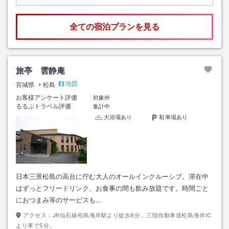
全ての宿泊プランを見る
旅亭 雲静庵
地図
宮城県
松島
お客様アンケート評価
対象外
るるぶトラベル評価
集計中
大浴場あり
駐車場あり
日本三景松島の高台に佇む大人のオールインクルーシブ。滞在中
はずっとフリードリンク、お食事の間も飲み放題です。時間ごと
におつまみ等のサービスも…
アクセス：
JR仙石線松島海岸駅より徒歩8分。三陸自動車道松島海岸IC
より車で5分。