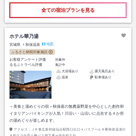
全ての宿泊プランを見る
ホテル華乃湯
地図
宮城県
秋保温泉
ふるさと納税対象施設
お客様アンケート評価
対象外
るるぶトラベル評価
集計中
大浴場あり
露天風呂あり
温泉
駐車場あり
＜美食と湯めぐりの宿＞秋保産の無農薬野菜を中心とした創作和
イタリアンバイキングが人気！川沿い・山沿いに点在する４か所
の湯めぐりが楽しめます。
アクセス：
ＪＲ東北新幹線仙台駅西口出口→バスプール８番秋保温泉行
き約５０分磊々峡バス停下車→徒歩約５分