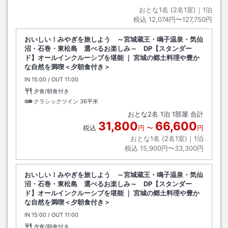
おとな1名 (
2
名1室)｜
1
泊
税込
12,074円〜127,750円
おいしい！みやぎを旅しよう ～宮城蔵王・鳴子温泉・気仙
沼・石巻・東松島 選べるお楽しみ～ DP【スタンダー
ド】オールインクルーシブを堪能 ｜ 宮城の郷土料理や豊か
な自然を満喫＜夕朝食付き＞
IN
チェックイン
15:00
/ OUT
チェックアウト
11:00
夕食/朝食付き
クラシックツイン
36平米
おとな
2
名
1
泊
1
部屋 合計
31,800
66,600
税込
円
〜
円
おとな1名 (
2
名1室)｜
1
泊
税込
15,900円〜33,300円
おいしい！みやぎを旅しよう ～宮城蔵王・鳴子温泉・気仙
沼・石巻・東松島 選べるお楽しみ～ DP【スタンダー
ド】オールインクルーシブを堪能 ｜ 宮城の郷土料理や豊か
な自然を満喫＜夕朝食付き＞
IN
チェックイン
15:00
/ OUT
チェックアウト
11:00
夕食/朝食付き