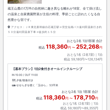
蔵王山麓の1万坪の自然林に趣き異なる離れが18室、全て掛け流し
の温泉と自家農園野菜が主役の料理、季節ごとに訪れたくなる自
然豊かな宿です。
アクセス：
ＪＲ東北新幹線白石蔵王駅→宮交仙南バス遠刈田温泉行き約
５０分遠刈田温泉下車→徒歩約１５分
おとな
2
名
1
泊
1
部屋 合計
118,360
252,268
税込
円
〜
円
おとな1名 (
2
名1室)｜
1
泊
税込
59,180円〜126,134円
【基本プラン】1泊2食付きオールインクルーシブ
IN
チェックイン
15:00
/ OUT
チェックアウト
11:00
夕食/朝食付き
せせらぎを聴く「玉ゆら」
53平米
おとな
2
名
1
泊
1
部屋 合計
118,360
178,710
税込
円
〜
円
おとな1名 (
2
名1室)｜
1
泊
税込
59,180円〜89,355円