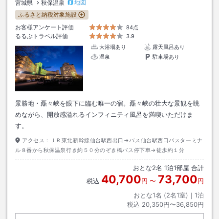
地図
宮城県
秋保温泉
ふるさと納税対象施設
お客様アンケート評価
84点
るるぶトラベル評価
3.9
大浴場あり
露天風呂あり
温泉
駐車場あり
景勝地・磊々峡を眼下に臨む唯一の宿。磊々峡の壮大な景観を眺
めながら、開放感溢れるインフィニティ風呂を満喫いただけま
す。
アクセス：
ＪＲ東北新幹線仙台駅西出口→バス仙台駅西口バスターミナ
ル８番から秋保温泉行き約５０分のぞき橋バス停下車→徒歩約１分
おとな
2
名
1
泊
1
部屋 合計
40,700
73,700
税込
円
〜
円
おとな1名 (
2
名1室)｜
1
泊
税込
20,350円〜36,850円