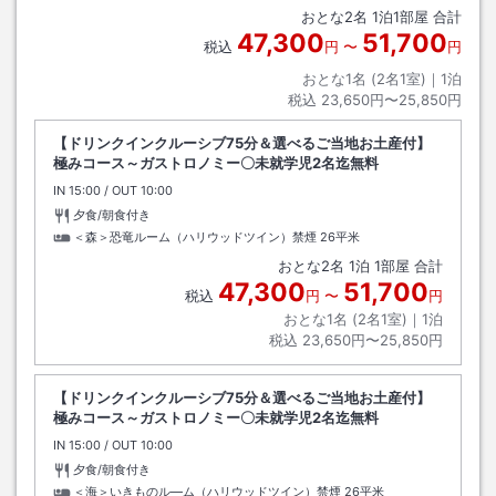
おとな
2
名
1
泊
1
部屋 合計
47,300
51,700
税込
円
〜
円
おとな1名 (
2
名1室)｜
1
泊
税込
23,650円〜25,850円
【ドリンクインクルーシブ75分＆選べるご当地お土産付】
極みコース～ガストロノミー〇未就学児2名迄無料
IN
チェックイン
15:00
/ OUT
チェックアウト
10:00
夕食/朝食付き
＜森＞恐竜ルーム（ハリウッドツイン）禁煙
26平米
おとな
2
名
1
泊
1
部屋 合計
47,300
51,700
税込
円
〜
円
おとな1名 (
2
名1室)｜
1
泊
税込
23,650円〜25,850円
【ドリンクインクルーシブ75分＆選べるご当地お土産付】
極みコース～ガストロノミー〇未就学児2名迄無料
IN
チェックイン
15:00
/ OUT
チェックアウト
10:00
夕食/朝食付き
＜海＞いきものル―ム（ハリウッドツイン）禁煙
26平米