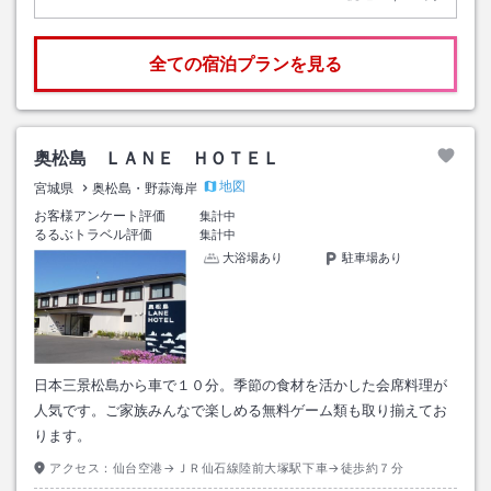
全ての宿泊プランを見る
奥松島 ＬＡＮＥ ＨＯＴＥＬ
地図
宮城県
奥松島・野蒜海岸
お客様アンケート評価
集計中
るるぶトラベル評価
集計中
大浴場あり
駐車場あり
日本三景松島から車で１０分。季節の食材を活かした会席料理が
人気です。ご家族みんなで楽しめる無料ゲーム類も取り揃えてお
ります。
アクセス：
仙台空港→ＪＲ仙石線陸前大塚駅下車→徒歩約７分