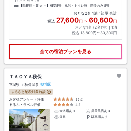
【隣接館－簾ren－】和室8畳 風呂・トイレ無 階段のみ
8畳
おとな
2
名
1
泊
1
部屋 合計
27,600
60,600
税込
円
〜
円
おとな1名 (
2
名1室)｜
1
泊
税込
13,800円〜30,300円
全ての宿泊プランを見る
ＴＡＯＹＡ秋保
地図
宮城県
秋保温泉
ふるさと納税対象施設
お客様アンケート評価
85点
るるぶトラベル評価
4.2
大浴場あり
露天風呂あり
温泉
駐車場あり