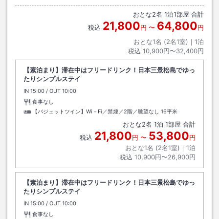
おとな
2
名
1
泊
1
部屋 合計
21,800
64,800
税込
円
〜
円
おとな1名 (
2
名1室)｜
1
泊
税込
10,900円〜32,400円
【素泊まり】滞在中はフリードリンク！日本三景松島でゆっ
たりシンプルステイ
IN
チェックイン
15:00
/ OUT
チェックアウト
10:00
食事なし
【バジェットツイン】Wi－Fi／禁煙／2階／眺望なし
16平米
おとな
2
名
1
泊
1
部屋 合計
21,800
53,800
税込
円
〜
円
おとな1名 (
2
名1室)｜
1
泊
税込
10,900円〜26,900円
【素泊まり】滞在中はフリードリンク！日本三景松島でゆっ
たりシンプルステイ
IN
チェックイン
15:00
/ OUT
チェックアウト
10:00
食事なし