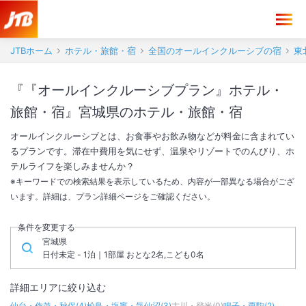
JTBホーム
ホテル・旅館・宿
全国のオールインクルーシブの宿
東
『『オールインクルーシブプラン』ホテル・
旅館・宿』宮城県のホテル・旅館・宿
オールインクルーシブとは、お食事やお飲み物などが料金に含まれてい
るプランです。滞在中費用を気にせず、温泉やリゾートでのんびり、ホ
テルライフを楽しみませんか？
※キーワードでの検索結果を表示しているため、内容が一部異なる場合がござ
います。詳細は、プラン詳細ページをご確認ください。
条件を変更する
宮城県
日付未定 - 1泊｜1部屋 おとな2名,こども0名
詳細エリアに絞り込む
仙台・作並・秋保
(
4
)
松島・塩竈・気仙沼
(
3
)
古川・登米
(
0
)
鳴子・栗駒
(
2
)