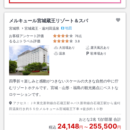
メルキュール宮城蔵王リゾート＆スパ
地図
宮城県
宮城蔵王・遠刈田温泉
お客様アンケート評価
76点
るるぶトラベル評価
3.8
大浴場あり
露天風呂あり
温泉
駐車場あり
四季折々楽しみと感動がつきないスケールの大きな自然の中に佇
むリゾートホテルです。宮城・山形・福島の観光拠点にベストな
ロケーションです。
アクセス：
ＪＲ東北新幹線白石蔵王駅→バス新幹線白石蔵王駅から遠刈
田温泉行き約５５分メルキュール宮城蔵王下車→徒歩約１０秒
おとな
2
名
1
泊
1
部屋 合計
24,148
255,500
税込
円
〜
円