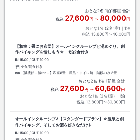
おとな
2
名
1
泊
1
部屋 合計
27,600
80,000
税込
円
〜
円
おとな1名 (
2
名1室)｜
1
泊
税込
13,800円〜40,000円
【和室：畳にお布団】オールインクルーシブと湯めぐり、創
作バイキングを愉しもう☆ 1泊2食付き
IN
チェックイン
15:00
/ OUT
チェックアウト
10:00
夕食/朝食付き
【隣接館－簾ren－】和室8畳 風呂・トイレ無 階段のみ
8畳
おとな
2
名
1
泊
1
部屋 合計
27,600
60,600
税込
円
〜
円
おとな1名 (
2
名1室)｜
1
泊
税込
13,800円〜30,300円
オールインクルーシブ♪【スタンダードプラン】☆温泉と創
作バイキング、そしてお酒を好きなだけ♪
IN
チェックイン
15:00
/ OUT
チェックアウト
10:00
夕食/朝食付き