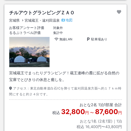
チルアウトグランピングＺＡＯ
地図
宮城県
宮城蔵王・遠刈田温泉
お客様アンケート評価
対象外
るるぶトラベル評価
集計中
無線LAN
駐車場あり
宮城蔵王でまったりグランピング！蔵王連峰の麓に拡がる自然の
宝庫でとびきりの休息と癒しを。
アクセス：
東北自動車道白石ICを降りて遠刈田温泉方面へ約１７ｋｍ時
間にすると約２４分です。
おとな
2
名
1
泊
1
部屋 合計
32,800
87,600
税込
円
〜
円
おとな1名 (
2
名1室)｜
1
泊
税込
16,400円〜43,800円