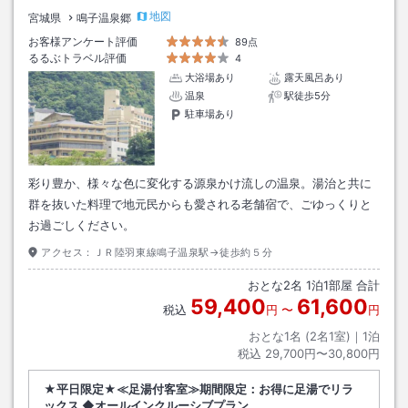
地図
宮城県
鳴子温泉郷
お客様アンケート評価
89点
るるぶトラベル評価
4
大浴場あり
露天風呂あり
温泉
駅徒歩5分
駐車場あり
彩り豊か、様々な色に変化する源泉かけ流しの温泉。湯治と共に
群を抜いた料理で地元民からも愛される老舗宿で、ごゆっくりと
お過ごしください。
アクセス：
ＪＲ陸羽東線鳴子温泉駅→徒歩約５分
おとな
2
名
1
泊
1
部屋 合計
59,400
61,600
税込
円
〜
円
おとな1名 (
2
名1室)｜
1
泊
税込
29,700円〜30,800円
★平日限定★≪足湯付客室≫期間限定：お得に足湯でリラ
ックス ◆オールインクルーシブプラン