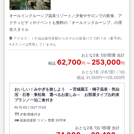
オールインクルーシブ温泉リゾート／夕食やサロンでの飲食、ア
クティビティやイベントも無料の「オールインクルーシブ」の滞
在スタイル
アクセス：
ＪＲ仙山線作並駅からホテルの送迎バスで約７分（要予約）
※タクシーは常駐していません
おとな
2
名
1
泊
1
部屋 合計
62,700
253,000
税込
円
〜
円
おとな1名 (
2
名1室)｜
1
泊
税込
31,350円〜126,500円
おいしい！みやぎを旅しよう ～宮城蔵王・鳴子温泉・気仙
沼・石巻・東松島 選べるお楽しみ～ お部屋タイプお約束
プラン／一泊二食付き
IN
チェックイン
15:00
/ OUT
チェックアウト
11:00
夕食/朝食付き
温泉倶楽部 ツイン 禁煙
30平米
おとな
2
名
1
泊
1
部屋 合計