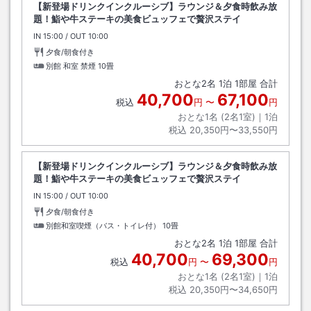
【新登場ドリンクインクルーシブ】ラウンジ＆夕食時飲み放
題！鮨や牛ステーキの美食ビュッフェで贅沢ステイ
IN
チェックイン
15:00
/ OUT
チェックアウト
10:00
夕食/朝食付き
別館 和室 禁煙
10畳
おとな
2
名
1
泊
1
部屋 合計
40,700
67,100
税込
円
〜
円
おとな1名 (
2
名1室)｜
1
泊
税込
20,350円〜33,550円
【新登場ドリンクインクルーシブ】ラウンジ＆夕食時飲み放
題！鮨や牛ステーキの美食ビュッフェで贅沢ステイ
IN
チェックイン
15:00
/ OUT
チェックアウト
10:00
夕食/朝食付き
別館和室喫煙（バス・トイレ付）
10畳
おとな
2
名
1
泊
1
部屋 合計
40,700
69,300
税込
円
〜
円
おとな1名 (
2
名1室)｜
1
泊
税込
20,350円〜34,650円