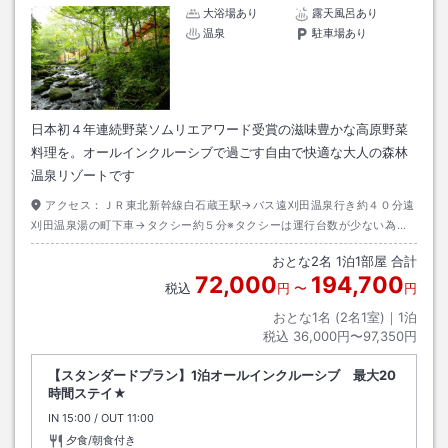
大浴場あり
露天風呂あり
温泉
駐車場あり
日本初４年連続野菜ソムリエアワード受賞の滋味豊かな高原野菜
料理を。オールインクルーシブで過ごす自由で快適な大人の森林
温泉リゾートです
アクセス：
ＪＲ東北新幹線白石蔵王駅→バス遠刈田温泉行き約４０分遠
刈田温泉湯の町下車→タクシー約５分※タクシーは運行台数が少ない為、
必ず事前にご予約下さい。
おとな
2
名
1
泊
1
部屋 合計
72,000
194,700
税込
円
〜
円
おとな1名 (
2
名1室)｜
1
泊
税込
36,000円〜97,350円
【スタンダードプラン】1泊オールインクルーシブ 最大20
時間ステイ★
IN
チェックイン
15:00
/ OUT
チェックアウト
11:00
夕食/朝食付き