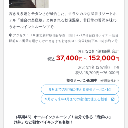
古き良き趣とモダンさが融合した、クラシカルな温泉リゾートホ
テル「仙台の奥座敷」と称される秋保温泉。非日常の贅沢を味わ
うオールインクルーシブで…
アクセス：
ＪＲ東北新幹線仙台駅西口出口→バス仙台西部ライナー仙台
駅前６３番乗り場からかわさきまち行き約３０分佐勘前下車→徒歩約２分
おとな
2
名
1
泊
1
部屋 合計
37,400
152,000
税込
円
〜
円
おとな1名 (
2
名1室)｜
1
泊
税込
18,700円〜76,000円
割引クーポン配布中
※利用条件あり
8月までの宿泊に使える割引クーポン
9月から来年1月までの宿泊に使える割引…
（早期45）オールインクルーシブ！自分で作る「海鮮のっ
け丼」など朝食バイキングも名物！