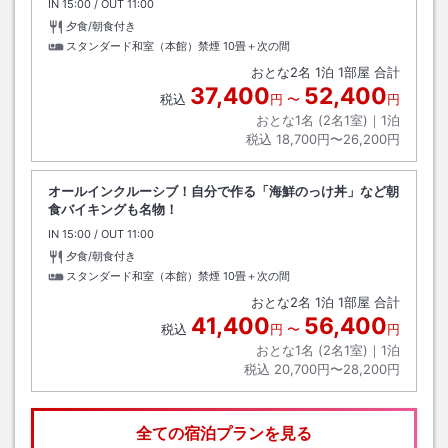
IN
チェックイン
15:00
/ OUT
チェックアウト
11:00
夕食/朝食付き
スタンダード和室（本館）禁煙
10畳＋次の間
おとな
2
名
1
泊
1
部屋 合計
37,400
52,400
税込
円
〜
円
おとな1名 (
2
名1室)｜
1
泊
税込
18,700円〜26,200円
オールインクルーシブ！自分で作る「海鮮のっけ丼」など朝
食バイキングも名物！
IN
チェックイン
15:00
/ OUT
チェックアウト
11:00
夕食/朝食付き
スタンダード和室（本館）禁煙
10畳＋次の間
おとな
2
名
1
泊
1
部屋 合計
41,400
56,400
税込
円
〜
円
おとな1名 (
2
名1室)｜
1
泊
税込
20,700円〜28,200円
全ての宿泊プランを見る