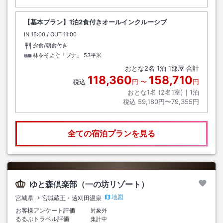
【基本プラン】1泊2食付きオールインクルーシブ
IN
チェックイン
15:00
/ OUT
チェックアウト
11:00
夕食/朝食付き
林をそよぐ「ブナ」
53平米
おとな
2
名
1
泊
1
部屋 合計
118,360
158,710
税込
円
〜
円
おとな1名 (
2
名1室)｜
1
泊
税込
59,180円〜79,355円
全ての宿泊プランを見る
ゆと森倶楽部（一の坊リゾート）
地図
宮城県
宮城蔵王・遠刈田温泉
お客様アンケート評価
対象外
るるぶトラベル評価
集計中