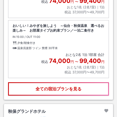
74,000
99,400
税込
円
〜
円
おとな1名 (
2
名1室)｜
1
泊
税込
37,000円〜49,700円
おいしい！みやぎを旅しよう ～仙台・秋保温泉 選べるお
楽しみ～ お部屋タイプお約束プラン／一泊二食付き
IN
チェックイン
15:00
/ OUT
チェックアウト
11:00
夕食/朝食付き
温泉倶楽部 ツイン 禁煙
30平米
おとな
2
名
1
泊
1
部屋 合計
74,000
99,400
税込
円
〜
円
おとな1名 (
2
名1室)｜
1
泊
税込
37,000円〜49,700円
全ての宿泊プランを見る
秋保グランドホテル