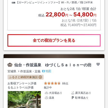
【ガーデンビューツイン＋ソファー】Wi－Fi／禁煙／1階
24平米
おとな
2
名
1
泊
1
部屋 合計
22,800
54,800
税込
円
〜
円
おとな1名 (
2
名1室)｜
1
泊
税込
11,400円〜27,400円
全ての宿泊プランを見る
仙台・作並温泉 ゆづくしＳａｌｏｎ一の坊
地図
宮城県
作並温泉・定義
ふるさと納税対象施設
お客様アンケート評価
88点
るるぶトラベル評価
集計中
大浴場あり
露天風呂あり
温泉
駐車場あり