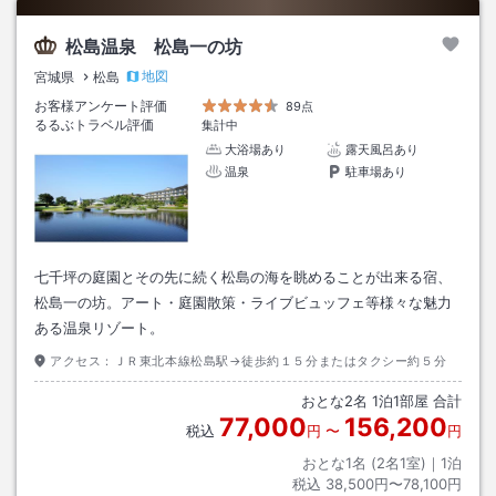
松島温泉 松島一の坊
地図
宮城県
松島
お客様アンケート評価
89点
るるぶトラベル評価
集計中
大浴場あり
露天風呂あり
温泉
駐車場あり
七千坪の庭園とその先に続く松島の海を眺めることが出来る宿、
松島一の坊。アート・庭園散策・ライブビュッフェ等様々な魅力
ある温泉リゾート。
アクセス：
ＪＲ東北本線松島駅→徒歩約１５分またはタクシー約５分
おとな
2
名
1
泊
1
部屋 合計
77,000
156,200
税込
円
〜
円
おとな1名 (
2
名1室)｜
1
泊
税込
38,500円〜78,100円