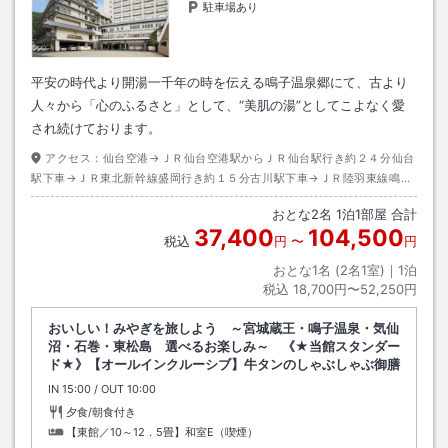
駐車場あり
平安の時代より開湯一千年の時を伝える鳴子温泉郷にて、古より
人々から「心のふるさと」として、“美肌の湯”としてこよなく愛
され続けております。
アクセス：
仙台空港→ＪＲ仙台空港駅からＪＲ仙台駅行き約２４分仙台
駅下車→ＪＲ東北新幹線盛岡行き約１５分古川駅下車→ＪＲ陸羽東線鳴子
温泉行き約４５分鳴子温泉駅下車→徒歩約３分
おとな
2
名
1
泊
1
部屋 合計
37,400
104,500
税込
円
〜
円
おとな1名 (
2
名1室)｜
1
泊
税込
18,700円〜52,250円
おいしい！みやぎを旅しよう ～宮城蔵王・鳴子温泉・気仙
沼・石巻・東松島 選べるお楽しみ～ 《★当館スタンダー
ド★》【オールインクルーシブ】牛タンのしゃぶしゃぶ御膳
IN
チェックイン
15:00
/ OUT
チェックアウト
10:00
夕食/朝食付き
【東館／10～12．5畳】和室E（喫煙）