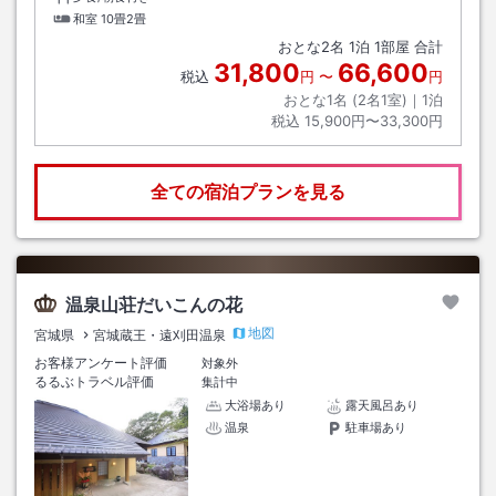
和室
10畳2畳
おとな
2
名
1
泊
1
部屋 合計
31,800
66,600
税込
円
〜
円
おとな1名 (
2
名1室)｜
1
泊
税込
15,900円〜33,300円
全ての宿泊プランを見る
温泉山荘だいこんの花
地図
宮城県
宮城蔵王・遠刈田温泉
お客様アンケート評価
対象外
るるぶトラベル評価
集計中
大浴場あり
露天風呂あり
温泉
駐車場あり