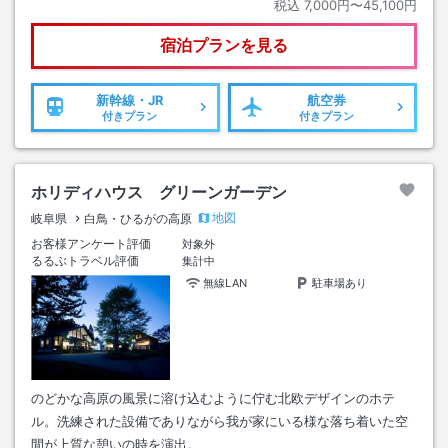
税込
7,000円〜45,100円
宿泊プランを見る
新幹線・JR
航空券
付きプラン
付きプラン
ホリディハウス グリーンガーデン
地図
岐阜県
白鳥・ひるがの高原
お客様アンケート評価
対象外
るるぶトラベル評価
集計中
無線LAN
駐車場あり
のどかな高原の風景に溶け込むように佇む北欧デザインのホテ
ル。洗練された設備でありながら我が家にいる様な落ち着いた空
間が上質な憩いの時を演出。