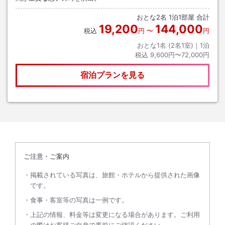
おとな
2
名
1
泊
1
部屋 合計
19,200
144,000
税込
円
〜
円
おとな1名 (
2
名1室)｜
1
泊
税込
9,600円〜72,000円
宿泊プランを見る
ご注意・ご案内
掲載されている写真は、旅館・ホテルから提供された画像
です。
食事・客室等の写真は一例です。
上記の情報、料金等は変更になる場合があります。ご利用