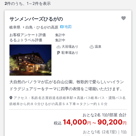
2
件のうち、
1～2
件を表示
サンメンバーズひるがの
地図
岐阜県
白鳥・ひるがの高原
お客様アンケート評価
集計中
るるぶトラベル評価
集計中
大浴場あり
温泉
駐車場あり
大自然のパノラマが広がる白山公園。牧歌的で愛らしいハイラン
ドラグジュアリーをテーマに四季の表情をご堪能いただけます。
アクセス：
私鉄名古屋鉄道名鉄岐阜駅→高速バス岐阜バス・濃飛バス名
鉄岐阜から約８０分ひるがの高原ＳＡ下車→タクシー約１０分
おとな
2
名
1
泊
1
部屋 合計
14,000
90,200
税込
円
〜
円
おとな1名 (
2
名1室)｜
1
泊