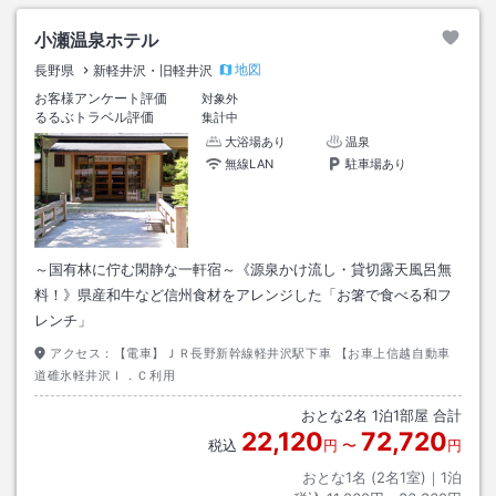
小瀬温泉ホテル
地図
長野県
新軽井沢・旧軽井沢
お客様アンケート評価
対象外
るるぶトラベル評価
集計中
大浴場あり
温泉
無線LAN
駐車場あり
～国有林に佇む閑静な一軒宿～《源泉かけ流し・貸切露天風呂無
料！》県産和牛など信州食材をアレンジした「お箸で食べる和フ
レンチ」
アクセス：
【電車】ＪＲ長野新幹線軽井沢駅下車 【お車上信越自動車
道碓氷軽井沢Ｉ．Ｃ利用
おとな
2
名
1
泊
1
部屋 合計
22,120
72,720
税込
円
〜
円
おとな1名 (
2
名1室)｜
1
泊