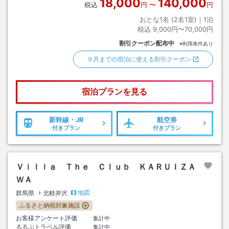
18,000
140,000
税込
円
〜
円
おとな1名 (
2
名1室)｜
1
泊
税込
9,000円〜70,000円
割引クーポン配布中
※利用条件あり
９月までの宿泊に使える割引クーポン
宿泊プランを見る
新幹線・JR
航空券
付きプラン
付きプラン
Ｖｉｌｌａ Ｔｈｅ Ｃｌｕｂ ＫＡＲＵＩＺＡ
ＷＡ
地図
群馬県
北軽井沢
ふるさと納税対象施設
お客様アンケート評価
集計中
るるぶトラベル評価
集計中