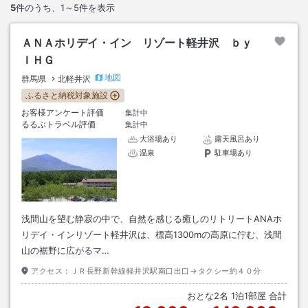
5
件のうち、
1～5
件を表示
ＡＮＡホリデイ・イン リゾート軽井沢 ｂｙ
ＩＨＧ
地図
群馬県
北軽井沢
ふるさと納税対象施設
お客様アンケート評価
集計中
るるぶトラベル評価
集計中
大浴場あり
露天風呂あり
温泉
駐車場あり
浅間山を望む静寂の中で、自然を感じる癒しのリトリートANAホ
リデイ・インリゾート軽井沢は、標高1300mの高原に佇む、浅間
山の裾野に広がるマ…
アクセス：
ＪＲ長野新幹線軽井沢駅南口出口→タクシー約４０分
おとな
2
名
1
泊
1
部屋 合計