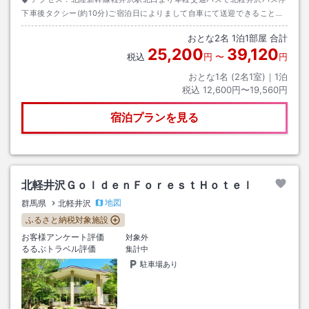
下車後タクシー(約10分)ご宿泊日によりまして自車にて送迎できることも
ございます。その場合、必ずご宿泊日3日前迄にお電話にてご連絡下さ
おとな
2
名
1
泊
1
部屋 合計
い。
25,200
39,120
税込
円
〜
円
おとな1名 (
2
名1室)｜
1
泊
税込
12,600円〜19,560円
宿泊プランを見る
北軽井沢ＧｏｌｄｅｎＦｏｒｅｓｔＨｏｔｅｌ
地図
群馬県
北軽井沢
ふるさと納税対象施設
お客様アンケート評価
対象外
るるぶトラベル評価
集計中
駐車場あり