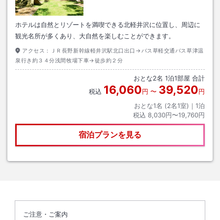
ホテルは自然とリゾートを満喫できる北軽井沢に位置し、周辺に
観光名所が多くあり、大自然を楽しむことができます。
アクセス：
ＪＲ長野新幹線軽井沢駅北口出口→バス草軽交通バス草津温
泉行き約３４分浅間牧場下車→徒歩約２分
おとな
2
名
1
泊
1
部屋 合計
16,060
39,520
税込
円
〜
円
おとな1名 (
2
名1室)｜
1
泊
税込
8,030円〜19,760円
宿泊プランを見る
ご注意・ご案内