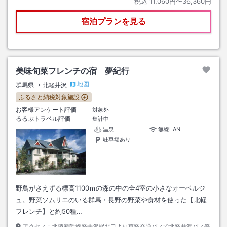
税込
11,060円〜36,360円
宿泊プランを見る
美味旬菜フレンチの宿 夢紀行
地図
群馬県
北軽井沢
ふるさと納税対象施設
お客様アンケート評価
対象外
るるぶトラベル評価
集計中
温泉
無線LAN
駐車場あり
野鳥がさえずる標高1100ｍの森の中の全4室の小さなオーベルジ
ュ。野菜ソムリエのいる群馬・長野の野菜や食材を使った【北軽
フレンチ】と約50種…
アクセス：
北陸新幹線軽井沢駅北口より草軽交通バスで北軽井沢バス停