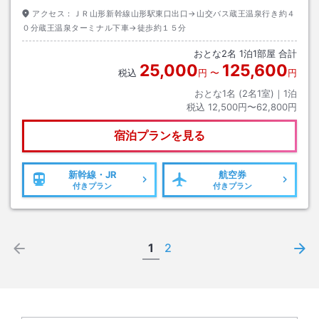
アクセス：
ＪＲ山形新幹線山形駅東口出口→山交バス蔵王温泉行き約４
０分蔵王温泉ターミナル下車→徒歩約１５分
おとな
2
名
1
泊
1
部屋 合計
25,000
125,600
税込
円
〜
円
おとな1名 (
2
名1室)｜
1
泊
税込
12,500円〜62,800円
宿泊プランを見る
新幹線・JR
航空券
付きプラン
付きプラン
1
2