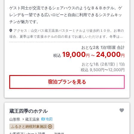
ゲスト同士が交流できるシェアハウスのようなＢ＆Ｂホテル。ゲ
レンデを一望できる広いロビーと自由に利用できるシステムキッ
チンが魅力です。
アクセス：
山交バス蔵王温泉バスターミナルより徒歩約１０分。お車の
場合、夏季は車で直接ホテルの目の前までお越しいただけます。冬季は駐
車場から徒歩約３分。
おとな
2
名
1
泊
1
部屋 合計
19,000
24,000
税込
円
〜
円
おとな1名 (
2
名1室)｜
1
泊
税込
9,500円〜12,000円
宿泊プランを見る
蔵王四季のホテル
地図
山形県
蔵王温泉
ふるさと納税対象施設
お客様アンケート評価