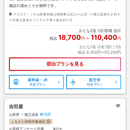
施設の湯めぐりが無料です。
アクセス：
ＪＲ山形新幹線山形駅東口出口→山交バス蔵王温泉行き約５
０分蔵王温泉ターミナル下車→徒歩約５分
おとな
2
名
1
泊
1
部屋 合計
18,700
110,400
税込
円
〜
円
おとな1名 (
2
名1室)｜
1
泊
税込
9,350円〜55,200円
宿泊プランを見る
新幹線・JR
航空券
付きプラン
付きプラン
吉田屋
地図
山形県
蔵王温泉
ふるさと納税対象施設
お客様アンケート評価
集計中