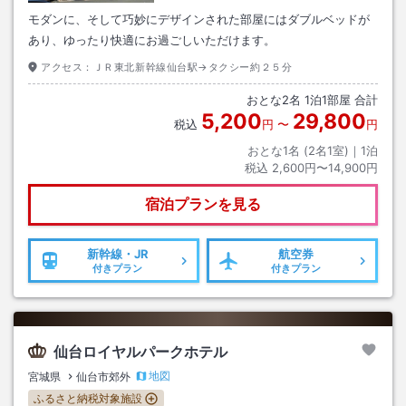
モダンに、そして巧妙にデザインされた部屋にはダブルベッドが
あり、ゆったり快適にお過ごしいただけます。
アクセス：
ＪＲ東北新幹線仙台駅→タクシー約２５分
おとな
2
名
1
泊
1
部屋 合計
5,200
29,800
税込
円
〜
円
おとな1名 (
2
名1室)｜
1
泊
税込
2,600円〜14,900円
宿泊プランを見る
新幹線・JR
航空券
付きプラン
付きプラン
仙台ロイヤルパークホテル
地図
宮城県
仙台市郊外
ふるさと納税対象施設