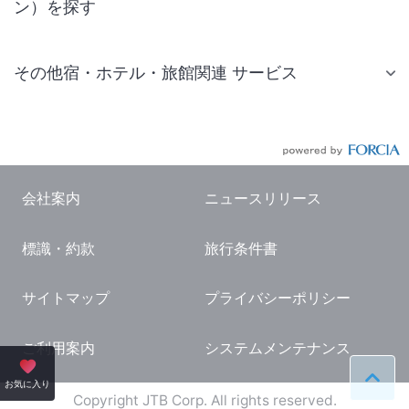
ン）を探す
その他宿・ホテル・旅館関連 サービス
国内旅行・国内ツアー
JR・新幹線付きツアー
航空券付きツアー
会社案内
ニュースリリース
現地観光・レジャーチケット
標識・約款
旅行条件書
国内観光ガイド
旅行・観光情報
サイトマップ
プライバシーポリシー
ご利用案内
システムメンテナンス
ペー
お気に入り
Copyright JTB Corp. All rights reserved.