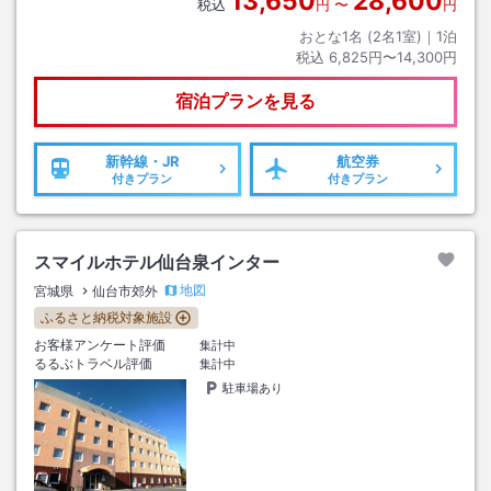
13,650
28,600
税込
円
〜
円
おとな1名 (
2
名1室)｜
1
泊
税込
6,825円〜14,300円
宿泊プランを見る
新幹線・JR
航空券
付きプラン
付きプラン
スマイルホテル仙台泉インター
地図
宮城県
仙台市郊外
ふるさと納税対象施設
お客様アンケート評価
集計中
るるぶトラベル評価
集計中
駐車場あり