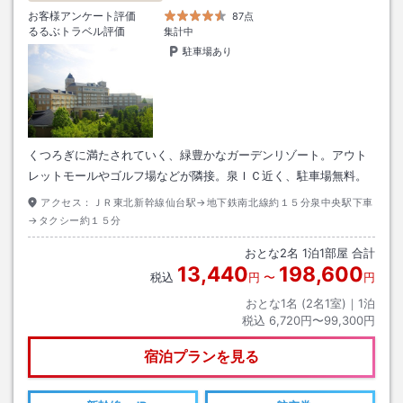
お客様アンケート評価
87点
るるぶトラベル評価
集計中
駐車場あり
くつろぎに満たされていく、緑豊かなガーデンリゾート。アウト
レットモールやゴルフ場などが隣接。泉ＩＣ近く、駐車場無料。
アクセス：
ＪＲ東北新幹線仙台駅→地下鉄南北線約１５分泉中央駅下車
→タクシー約１５分
おとな
2
名
1
泊
1
部屋 合計
13,440
198,600
税込
円
〜
円
おとな1名 (
2
名1室)｜
1
泊
税込
6,720円〜99,300円
宿泊プランを見る