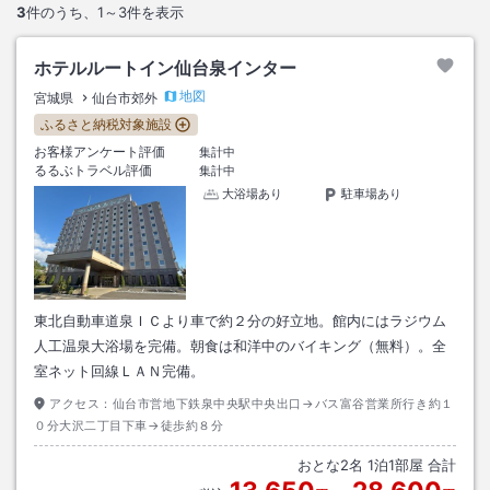
3
件のうち、
1～3
件を表示
ホテルルートイン仙台泉インター
地図
宮城県
仙台市郊外
ふるさと納税対象施設
お客様アンケート評価
集計中
るるぶトラベル評価
集計中
大浴場あり
駐車場あり
東北自動車道泉ＩＣより車で約２分の好立地。館内にはラジウム
人工温泉大浴場を完備。朝食は和洋中のバイキング（無料）。全
室ネット回線ＬＡＮ完備。
アクセス：
仙台市営地下鉄泉中央駅中央出口→バス富谷営業所行き約１
０分大沢二丁目下車→徒歩約８分
おとな
2
名
1
泊
1
部屋 合計