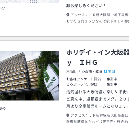
非お楽しみください！
5分
アクセス：
ＪＲ新大阪駅→地下鉄御
もず行き約２５分なんば駅下車１４番
約５分
ホリデイ・イン大阪
ｙ ＩＨＧ
地図
大阪府
心斎橋・難波
お客様アンケート評価
集計中
るるぶトラベル評価
集計中
活気溢れる大阪情緒が楽しめる街
ど真ん中、道頓堀までスグ。２０
月より全室禁煙ルームとなります
あり
アクセス：
ＪＲ新幹線新大阪駅西口
鉄御堂筋線なかもず（天王寺）行き約
ば駅下車なんばウォークＢ２０出口→