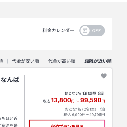
料金カレンダー
順
代金が安い順
代金が高い順
距離が近い順
阪なんば
おとな
2
名
1
泊
1
部屋 合計
13,800
99,590
税込
円
〜
円
おとな1名 (
2
名1室)｜
1
泊
税込
6,900円〜49,795円
らもほど近
ご宿泊を是
宿泊プランを見る