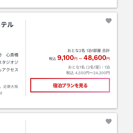
ホテル
おとな
2
名
1
泊
1
部屋 合計
分 心斎橋
9,100
48,600
税込
円
〜
円
スタジオジ
おとな1名 (
2
名1室)｜
1
泊
もアクセス
税込
4,550円〜24,300円
宿泊プランを見る
、近鉄大阪
分