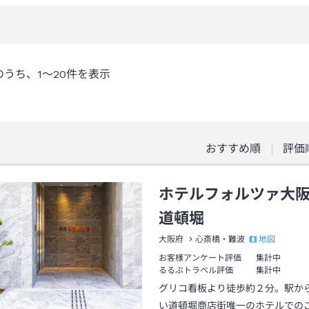
のうち、
1～20
件を表示
おすすめ順
評価
ホテルフォルツァ大
道頓堀
地図
大阪府
心斎橋・難波
お客様アンケート評価
集計中
るるぶトラベル評価
集計中
グリコ看板より徒歩約２分。駅か
い道頓堀商店街唯一のホテルでの