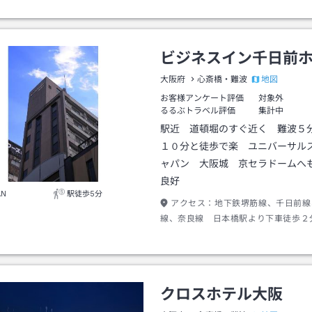
ビジネスイン千日前
地図
大阪府
心斎橋・難波
お客様アンケート評価
対象外
るるぶトラベル評価
集計中
駅近 道頓堀のすぐ近く 難波５
１０分と徒歩で楽 ユニバーサル
ャパン 大阪城 京セラドームへ
良好
AN
駅徒歩5分
アクセス：
地下鉄堺筋線、千日前線
線、奈良線 日本橋駅より下車徒歩２
クロスホテル大阪