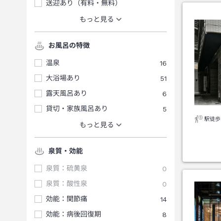
送迎あり（有料・無料）
もっと見る
お風呂の特徴
温泉
16
大浴場あり
51
露天風呂あり
6
貸切・家族風呂あり
5
駅徒歩
もっと見る
泉質・効能
泉質：硫黄泉
0
泉質：酸性泉
0
効能：関節痛
14
効能：病後回復期
8