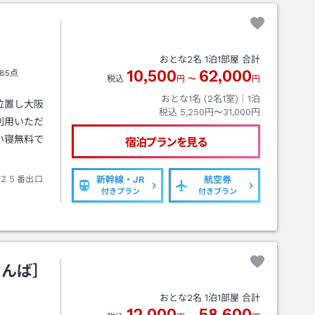
おとな
2
名
1
泊
1
部屋 合計
10,500
62,000
85点
税込
円
〜
円
おとな1名 (
2
名1室)｜
1
泊
位置し大阪
税込
5,250円〜31,000円
利用いただ
い寝無料で
宿泊プランを見る
２５番出口
新幹線・JR
航空券
付きプラン
付きプラン
なんば］
おとな
2
名
1
泊
1
部屋 合計
12,000
58,600