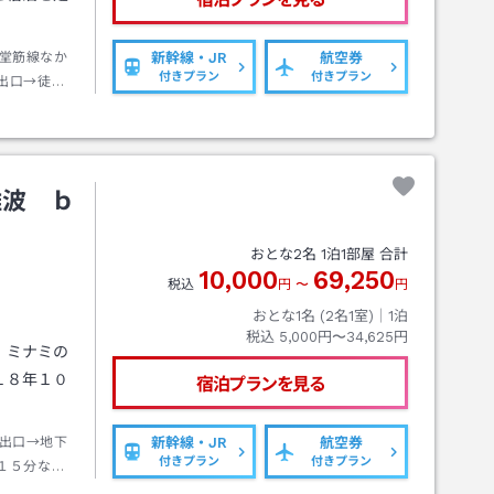
堂筋線なか
新幹線・JR
航空券
付きプラン
付きプラン
出口→徒歩
難波 ｂ
おとな
2
名
1
泊
1
部屋 合計
10,000
69,250
税込
円
〜
円
おとな1名 (
2
名1室)｜
1
泊
税込
5,000円〜34,625円
、ミナミの
１８年１０
宿泊プランを見る
。
出口→地下
新幹線・JR
航空券
付きプラン
付きプラン
１５分なん
徒歩約７分