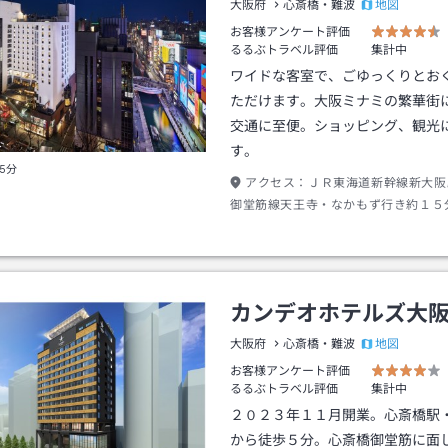
地図
大阪府
心斎橋・難波
お客様アンケート評価
るるぶトラベル評価
集計中
ワイドな客室で、ごゆっくりとお
ただけます。大阪ミナミの繁華街
交通に至便。ショッピング、観光
す。
5分
アクセス：
ＪＲ東海道新幹線新大阪
御堂筋線天王寺・なかもず行き約１５
下車１４番出口→徒歩約３分
カンデオホテルズ大
地図
大阪府
心斎橋・難波
お客様アンケート評価
るるぶトラベル評価
集計中
２０２３年１１月開業。心斎橋駅
から徒歩５分。心斎橋御堂筋に面