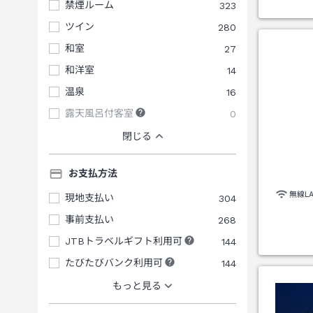
禁煙ルーム
323
ツイン
280
和室
27
和洋室
14
温泉
16
露天風呂付客室
0
閉じる
お支払方法
無線L
現地支払い
304
事前支払い
268
JTBトラベルギフト利用可
144
たびたびバンク利用可
144
もっと見る