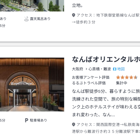
立地。
アクセス：
地下鉄御堂筋線なんば駅
あり
露天風呂あり
→徒歩約３分
5分
なんばオリエンタル
地図
大阪府
心斎橋・難波
お客様アンケート評価
るるぶトラベル評価
集計中
なんば駅徒歩5分、暮らすように
洗練された空間で、旅の特別な瞬
ンク上のホテルステイが味わえる
まれ変わった、なん…
5分
駐車場あり
アクセス：
関西国際空港→私鉄南海
港駅から難波行き約３５分難波駅下車
歩約３分