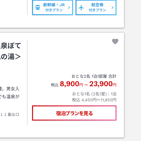
新幹線・JR
航空券
付きプラン
付きプラン
温泉ぼて
肌の湯＞
おとな
2
名
1
泊
1
部屋 合計
8,900
23,900
税込
円
〜
円
煙。男女入
おとな1名 (
2
名1室)｜
1
泊
でも温泉が
税込
4,450円〜11,950円
宿泊プランを見る
１１番出口