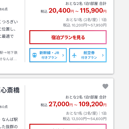
おとな
2
名
1
泊
1
部屋 合計
20,400
115,900
86点
税込
円
〜
円
おとな1名 (
2
名1室)｜
1
泊
くつろぎい
税込
10,200円〜57,950円
に位置し、
に最適で
宿泊プランを見る
駅→地下鉄
新幹線・JR
航空券
付きプラン
付きプラン
分なんば駅
阪心斎橋
おとな
2
名
1
泊
1
部屋 合計
27,000
109,200
税込
円
〜
円
80点
おとな1名 (
2
名1室)｜
1
泊
税込
13,500円〜54,600円
・なんば駅
した抜群の