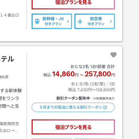
宿泊プランを見る
１４番出口
新幹線・JR
航空券
付きプラン
付きプラン
ホテル
おとな
2
名
1
泊
1
部屋 合計
14,860
257,800
税込
円
〜
円
86点
おとな1名 (
2
名1室)｜
1
泊
税込
7,430円〜128,900円
旅する新体験
間をワンラ
割引クーポン配布中
※利用条件あり
空間へと生
９月までの宿泊に使える割引クーポン
電鉄関西空
宿泊プランを見る
北出口→徒