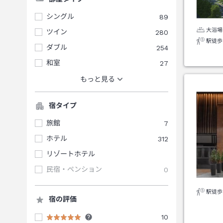
シングル
89
大浴場
ツイン
280
駅徒歩
ダブル
254
和室
27
もっと見る
宿タイプ
旅館
7
ホテル
312
リゾートホテル
民宿・ペンション
0
駅徒歩
宿の評価
10