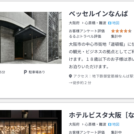
ベッセルインなんば
地図
大阪府
心斎橋・難波
お客様アンケート評価
るるぶトラベル評価
集計中
大阪市の中心市街地「道頓堀」に
の観光・ビジネスの拠点としてご
けます。１８歳以下のお子様は添
お泊りいただけます。
5分
駐車場あり
アクセス：
地下鉄御堂筋線なんば駅
→徒歩約２分
ホテルビスタ大阪［
地図
大阪府
心斎橋・難波
お客様アンケート評価
集計中