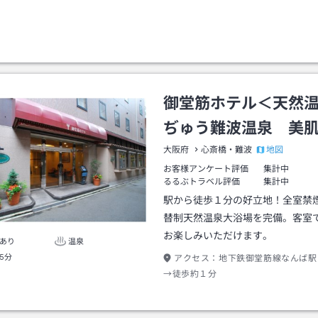
御堂筋ホテル＜天然
ぢゅう難波温泉 美
地図
大阪府
心斎橋・難波
お客様アンケート評価
集計中
るるぶトラベル評価
集計中
駅から徒歩１分の好立地！全室禁
替制天然温泉大浴場を完備。客室
お楽しみいただけます。
あり
温泉
5分
アクセス：
地下鉄御堂筋線なんば駅
→徒歩約１分