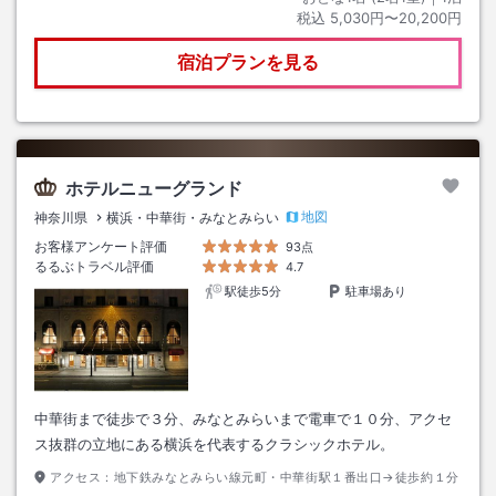
税込
5,030円〜20,200円
宿泊プランを見る
ホテルニューグランド
地図
神奈川県
横浜・中華街・みなとみらい
お客様アンケート評価
93点
るるぶトラベル評価
4.7
駅徒歩5分
駐車場あり
中華街まで徒歩で３分、みなとみらいまで電車で１０分、アクセ
ス抜群の立地にある横浜を代表するクラシックホテル。
アクセス：
地下鉄みなとみらい線元町・中華街駅１番出口→徒歩約１分