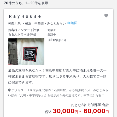
70
件のうち、
1～20
件を表示
ＲａｙＨｏｕｓｅ
地図
神奈川県
横浜・中華街・みなとみらい
お客様アンケート評価
対象外
るるぶトラベル評価
集計中
駅徒歩5分
最高の立地をあなたへ！横浜中華街ど真ん中に泊まれる唯一の一
軒家まるまる貸切宿です。広さは６０平米あり、大人数でご一緒
に宿泊できます。
アクセス：
ＪＲ京浜東北線の『石川町駅』から徒歩約５分、みなとみら
い線の『元町・中華街駅』から徒歩約５分の立地です。中華街から羽田空
港まで一本バスで到着します。
おとな
2
名
1
泊
1
部屋 合計
30,000
60,000
税込
円
〜
円