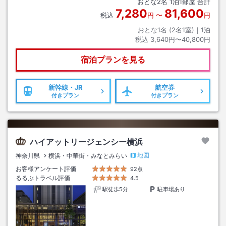
おとな
2
名
1
泊
1
部屋 合計
7,280
81,600
税込
円
〜
円
おとな1名 (
2
名1室)｜
1
泊
税込
3,640円〜40,800円
宿泊プランを見る
新幹線・JR
航空券
付きプラン
付きプラン
ハイアットリージェンシー横浜
地図
神奈川県
横浜・中華街・みなとみらい
お客様アンケート評価
92点
るるぶトラベル評価
4.5
駅徒歩5分
駐車場あり