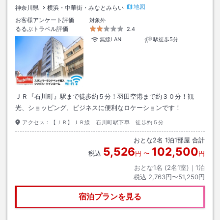
地図
神奈川県
横浜・中華街・みなとみらい
お客様アンケート評価
対象外
るるぶトラベル評価
2.4
無線LAN
駅徒歩5分
ＪＲ『石川町』駅まで徒歩約５分！羽田空港まで約３０分！観
光、ショッピング、ビジネスに便利なロケーションです！
アクセス：
【ＪＲ】ＪＲ線 石川町駅下車 徒歩約５分
おとな
2
名
1
泊
1
部屋 合計
5,526
102,500
税込
円
〜
円
おとな1名 (
2
名1室)｜
1
泊
税込
2,763円〜51,250円
宿泊プランを見る