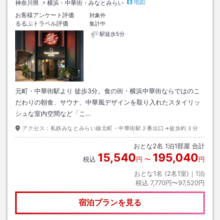
地図
神奈川県
横浜・中華街・みなとみらい
お客様アンケート評価
対象外
るるぶトラベル評価
集計中
駅徒歩5分
元町・中華街駅より 徒歩3分。食の街・横浜中華街ならではのこ
だわりの朝食、サウナ、中華風デザインを取り入れたスタイリッ
シュな室内空間など「こ…
アクセス：
私鉄みなとみらい線元町・中華街駅２番出口→徒歩約３分
おとな
2
名
1
泊
1
部屋 合計
15,540
195,040
税込
円
〜
円
おとな1名 (
2
名1室)｜
1
泊
税込
7,770円〜97,520円
宿泊プランを見る