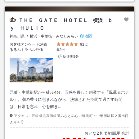
ＴＨＥ ＧＡＴＥ ＨＯＴＥＬ 横浜 ｂ
ｙ ＨＵＬＩＣ
地図
神奈川県
横浜・中華街・みなとみらい
お客様アンケート評価
92点
るるぶトラベル評価
集計中
駅徒歩5分
元町・中華街駅から徒歩4分、五感を優しく刺激する「風薫るホテ
ル」。潮の香りに包まれながら、洗練された空間で過ごす時間
は、日常を忘れ、心を解き…
アクセス：
私鉄横浜高速鉄道みなとみらい線元町・中華街駅駅２番出口
より４分
おとな
2
名
1
泊
1
部屋 合計