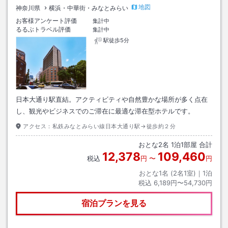
地図
神奈川県
横浜・中華街・みなとみらい
お客様アンケート評価
集計中
るるぶトラベル評価
集計中
駅徒歩5分
日本大通り駅直結。アクティビティや自然豊かな場所が多く点在
し、観光やビジネスでのご滞在に最適な滞在型ホテルです。
アクセス：
私鉄みなとみらい線日本大通り駅→徒歩約２分
おとな
2
名
1
泊
1
部屋 合計
12,378
109,460
税込
円
〜
円
おとな1名 (
2
名1室)｜
1
泊
税込
6,189円〜54,730円
宿泊プランを見る