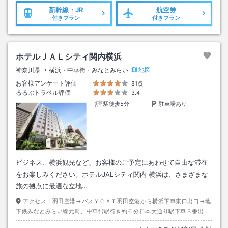
新幹線・JR
航空券
付きプラン
付きプラン
ホテルＪＡＬシティ関内横浜
地図
神奈川県
横浜・中華街・みなとみらい
お客様アンケート評価
81点
るるぶトラベル評価
3.4
駅徒歩5分
駐車場あり
ビジネス、横浜観光など、お客様のご予定にあわせて自由な滞在
をお楽しみください。ホテルJALシティ関内 横浜は、さまざまな
旅の拠点に最適な立地…
アクセス：
羽田空港→バスＹＣＡＴ羽田空港から横浜下車東口出口→地
下鉄みなとみらい線元町、中華街駅行き約６分日本大通り駅下車３番出口
→徒歩約２分