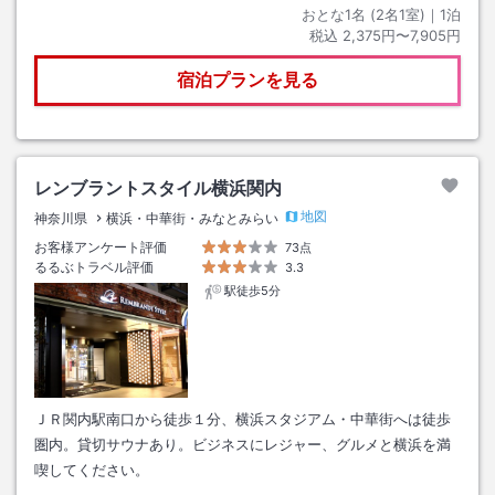
おとな1名 (
2
名1室)｜
1
泊
税込
2,375円〜7,905円
宿泊プランを見る
レンブラントスタイル横浜関内
地図
神奈川県
横浜・中華街・みなとみらい
お客様アンケート評価
73点
るるぶトラベル評価
3.3
駅徒歩5分
ＪＲ関内駅南口から徒歩１分、横浜スタジアム・中華街へは徒歩
圏内。貸切サウナあり。ビジネスにレジャー、グルメと横浜を満
喫してください。