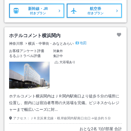
新幹線・JR
航空券
付きプラン
付きプラン
ホテルコメント横浜関内
地図
神奈川県
横浜・中華街・みなとみらい
お客様アンケート評価
対象外
るるぶトラベル評価
集計中
大浴場あり
ホテルコメント横浜関内はＪＲ関内駅南口より徒歩５分の場所に
位置し、館内には宿泊者専用の大浴場を完備。ビジネスからレジ
ャーまで幅広いニーズに対…
アクセス：
ＪＲ京浜東北線・根岸線関内駅南口出口→徒歩約５分
おとな
2
名
1
泊
1
部屋 合計