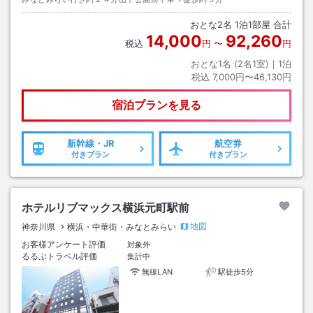
おとな
2
名
1
泊
1
部屋 合計
14,000
92,260
税込
円
〜
円
おとな1名 (
2
名1室)｜
1
泊
税込
7,000円〜46,130円
宿泊プランを見る
新幹線・JR
航空券
付きプラン
付きプラン
ホテルリブマックス横浜元町駅前
地図
神奈川県
横浜・中華街・みなとみらい
お客様アンケート評価
対象外
るるぶトラベル評価
集計中
無線LAN
駅徒歩5分