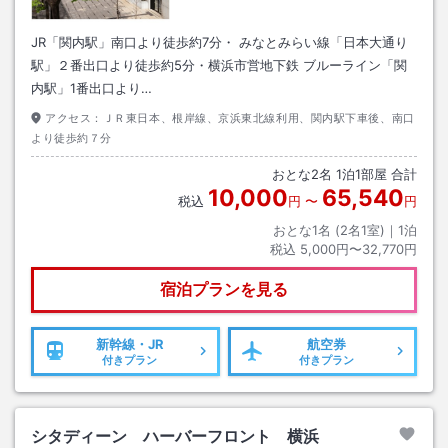
JR「関内駅」南口より徒歩約7分・ みなとみらい線「日本大通り
駅」２番出口より徒歩約5分・横浜市営地下鉄 ブルーライン「関
内駅」1番出口より…
アクセス：
ＪＲ東日本、根岸線、京浜東北線利用、関内駅下車後、南口
より徒歩約７分
おとな
2
名
1
泊
1
部屋 合計
10,000
65,540
税込
円
〜
円
おとな1名 (
2
名1室)｜
1
泊
税込
5,000円〜32,770円
宿泊プランを見る
新幹線・JR
航空券
付きプラン
付きプラン
シタディーン ハーバーフロント 横浜