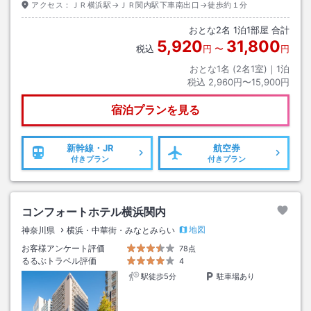
アクセス：
ＪＲ横浜駅→ＪＲ関内駅下車南出口→徒歩約１分
おとな
2
名
1
泊
1
部屋 合計
5,920
31,800
税込
円
〜
円
おとな1名 (
2
名1室)｜
1
泊
税込
2,960円〜15,900円
宿泊プランを見る
新幹線・JR
航空券
付きプラン
付きプラン
コンフォートホテル横浜関内
地図
神奈川県
横浜・中華街・みなとみらい
お客様アンケート評価
78点
るるぶトラベル評価
4
駅徒歩5分
駐車場あり