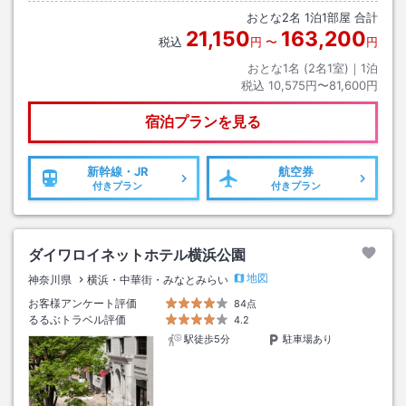
おとな
2
名
1
泊
1
部屋 合計
21,150
163,200
税込
円
〜
円
おとな1名 (
2
名1室)｜
1
泊
税込
10,575円〜81,600円
宿泊プランを見る
新幹線・JR
航空券
付きプラン
付きプラン
ダイワロイネットホテル横浜公園
地図
神奈川県
横浜・中華街・みなとみらい
お客様アンケート評価
84点
るるぶトラベル評価
4.2
駅徒歩5分
駐車場あり