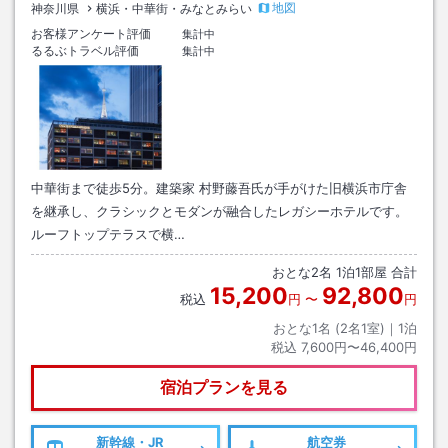
地図
神奈川県
横浜・中華街・みなとみらい
お客様アンケート評価
集計中
るるぶトラベル評価
集計中
中華街まで徒歩5分。建築家 村野藤吾氏が手がけた旧横浜市庁舎
を継承し、クラシックとモダンが融合したレガシーホテルです。
ルーフトップテラスで横…
おとな
2
名
1
泊
1
部屋 合計
15,200
92,800
税込
円
〜
円
おとな1名 (
2
名1室)｜
1
泊
税込
7,600円〜46,400円
宿泊プランを見る
新幹線・JR
航空券