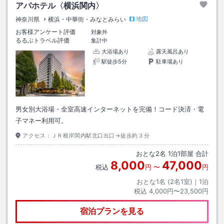
アパホテル〈横浜関内〉
地図
神奈川県
横浜・中華街・みなとみらい
お客様アンケート評価
対象外
るるぶトラベル評価
集計中
大浴場あり
露天風呂あり
駅徒歩5分
駐車場あり
男女別大浴場・全室高速インターネットを完備！コード決済・電
子マネー利用可。
アクセス：
ＪＲ根岸関内駅北口出口→徒歩約３分
おとな
2
名
1
泊
1
部屋 合計
8,000
47,000
税込
円
〜
円
おとな1名 (
2
名1室)｜
1
泊
税込
4,000円〜23,500円
宿泊プランを見る