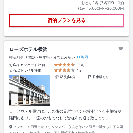
おとな1名 (
2
名1室)｜
1
泊
税込
15,000円〜30,000円
宿泊プランを見る
ローズホテル横浜
地図
神奈川県
横浜・中華街・みなとみらい
お客様アンケート評価
85点
るるぶトラベル評価
4.2
駅徒歩5分
駐車場あり
ローズホテル横浜は、この街の見所すべてを堪能できる中華街朝
陽門にあり、一流のおもてなしで皆様をお迎え致します。
アクセス：
羽田空港→リムジンバス京浜急行バス羽田空港から山下公園
みなとみらい行き約２４分山下公園前下車→徒歩約５分