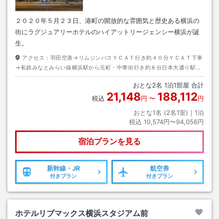
２０２０年５月２３日、港町の開放的な雰囲気と歴史ある横浜の
街にラグジュアリーホテルのハイアットリージェンシー横浜が誕
生。
アクセス：
羽田空港→リムジンバスＹＣＡＴ行き約４０分ＹＣＡＴ下車
→私鉄みなとみらい線横浜駅から元町・中華街行き約８分日本大通り駅下
車→徒歩約３分
おとな
2
名
1
泊
1
部屋 合計
21,148
188,112
税込
円
〜
円
おとな1名 (
2
名1室)｜
1
泊
税込
10,574円〜94,056円
宿泊プランを見る
新幹線・JR
航空券
付きプラン
付きプラン
ホテルリブマックス横浜スタジアム前