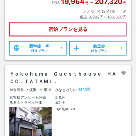
19,964
207,320
税込
円
〜
円
おとな1名 (
2
名1室)｜
1
泊
税込
9,982円〜103,660円
宿泊プランを見る
新幹線・JR
航空券
付きプラン
付きプラン
Ｙｏｋｏｈａｍａ Ｇｕｅｓｔｈｏｕｓｅ ＨＡ
ＣＯ．ＴＡＴＡＭＩ．
地図
神奈川県
横浜・中華街・みなとみらい
お客様アンケート評価
対象外
るるぶトラベル評価
集計中
無線LAN