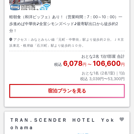
軽朝食（和洋ビッフェ）あり！（営業時間：7：00～10：00）一
歩進めば中華街♪全室シモンズベッド♪最寄駅出口から徒歩約2
分！
アクセス：
みなとみらい線「元町・中華街」駅より徒歩約２分。ＪＲ京
浜東北・根岸線「石川町」駅より徒歩約１０分。
おとな
2
名
1
泊
1
部屋 合計
6,078
106,600
税込
円
〜
円
おとな1名 (
2
名1室)｜
1
泊
税込
3,039円〜53,300円
宿泊プランを見る
ＴＲＡＮ．ＳＣＥＮＤＥＲ ＨＯＴＥＬ Ｙｏｋ
ｏｈａｍａ