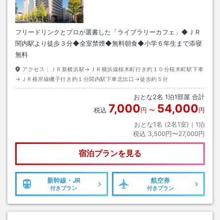
フリードリンクとプロが選書した「ライブラリーカフェ」◆ＪＲ
関内駅より徒歩３分◆全室禁煙◆無料朝食◆小学６年生まで添寝
無料
アクセス：
ＪＲ新横浜駅→ＪＲ横浜線桜木町行き約１０分桜木町駅下車
→ＪＲ根岸線磯子行き約１分関内駅下車北出口→徒歩約５分
おとな
2
名
1
泊
1
部屋 合計
7,000
54,000
税込
円
〜
円
おとな1名 (
2
名1室)｜
1
泊
税込
3,500円〜27,000円
宿泊プランを見る
新幹線・JR
航空券
付きプラン
付きプラン