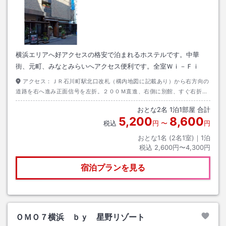
横浜エリアへ好アクセスの格安で泊まれるホステルです。中華
街、元町、みなとみらいへアクセス便利です。全室Ｗｉ－Ｆｉ
アクセス：
ＪＲ石川町駅北口改札（構内地図に記載あり）から右方向の
道路を右へ進み正面信号を左折。２００Ｍ直進、右側に別館、すぐ右折し
本館。
おとな
2
名
1
泊
1
部屋 合計
5,200
8,600
税込
円
〜
円
おとな1名 (
2
名1室)｜
1
泊
税込
2,600円〜4,300円
宿泊プランを見る
ＯＭＯ７横浜 ｂｙ 星野リゾート