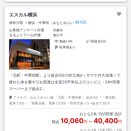
エスカル横浜
地図
神奈川県
横浜・中華街・みなとみらい
お客様アンケート評価
対象外
るるぶトラベル評価
集計中
無線LAN
駅徒歩5分
駐車場あり
『元町・中華街駅』より徒歩0分の好立地♪＜サウナ付大浴場＞で
疲れた体を癒す◎お部屋は全室20平米以上◎コンビニ・24H営業
スーパーまで徒歩2…
アクセス：
みなとみらい線 「元町・中華街駅」 徒歩0分！「横浜駅」
電車で8分・「新横浜駅」電車で25分・羽田空港バス+徒歩で35分
おとな
2
名
1
泊
1
部屋 合計
10,060
40,400
税込
円
〜
円
おとな1名 (
2
名1室)｜
1
泊