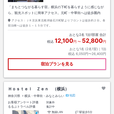
「まちとつながる暮らす宿」横浜の下町を暮らすように感じなが
ら、観光スポットに簡単アクセス。元町・中華街へは徒歩圏内
アクセス：
ＪＲ京浜東北根岸線石川町駅よりフロントは徒歩約２分。各
宿泊棟へは徒歩１～１５分です。
おとな
2
名
1
泊
1
部屋 合計
12,100
52,800
税込
円
〜
円
おとな1名 (
2
名1室)｜
1
泊
税込
6,050円〜26,400円
宿泊プランを見る
Ｈｏｓｔｅｌ Ｚｅｎ （横浜）
地図
神奈川県
横浜・中華街・みなとみらい
お客様アンケート評価
対象外
るるぶトラベル評価
集計中
無線LAN
駅徒歩5分