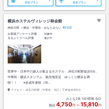
付きプラン
付きプラン
横浜ホステルヴィレッジ林会館
地図
神奈川県
横浜・中華街・みなとみらい
お客様アンケート評価
対象外
るるぶトラベル評価
集計中
世界中・日本中の旅人が集まるホステル JR石川町駅徒歩5分、
中華街・横浜スタジアム 観光地至近 ゆっくり横浜を満
喫！！ ※未成年者様（18…
アクセス：
JR石川町駅（中華街・北口）下車徒歩約6分
おとな
2
名
1
泊
1
部屋 合計
4,750
15,810
税込
円
〜
円