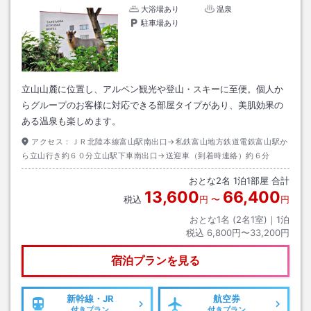
大浴場あり
温泉
駐車場あり
立山山麓に位置し、アルペン観光や登山・スキーに至便。個人か
らグループのお客様に対応できる部屋タイプがあり、美肌効果の
ある温泉も楽しめます。
アクセス：
ＪＲ北陸本線富山駅南出口→私鉄富山地方鉄道電鉄富山駅か
ら立山行き約６０分立山駅下車南出口→送迎車（到着時連絡）約６分
おとな
2
名
1
泊
1
部屋 合計
13,600
66,400
税込
円
〜
円
おとな1名 (
2
名1室)｜
1
泊
税込
6,800円〜33,200円
宿泊プランを見る
新幹線・JR
航空券
付きプラン
付きプラン