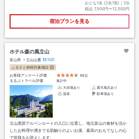
おとな1名 (
2
名1室)｜
1
泊
税込
7,500円〜12,500円
宿泊プランを見る
ホテル森の風立山
地図
富山県
立山山麓
ふるさと納税対象施設
お客様アンケート評価
88点
るるぶトラベル評価
集計中
大浴場あり
露天風呂あり
温泉
駐車場あり
立山黒部アルペンルートの入口に位置し、地元富山の食材を活か
したお料理や湧きでる肌触りのよいお湯、最高のおもてなしの心
で皆様をお迎えします。