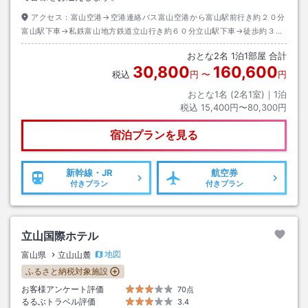
アクセス：
富山空港→空港連絡バス富山空港から富山駅前行き約２０分
富山駅下車→私鉄富山地方鉄道立山行き約６０分立山駅下車→徒歩約３０
分
おとな
2
名
1
泊
1
部屋 合計
30,800
160,600
税込
円
〜
円
おとな1名 (
2
名1室)｜
1
泊
税込
15,400円〜80,300円
宿泊プランを見る
新幹線・JR
航空券
付きプラン
付きプラン
立山国際ホテル
地図
富山県
立山山麓
ふるさと納税対象施設
お客様アンケート評価
70点
るるぶトラベル評価
3.4