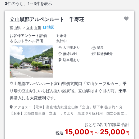
3
件のうち、
1～3
件を表示
立山黒部アルペンルート 千寿荘
地図
富山県
立山山麓
お客様アンケート評価
対象外
るるぶトラベル評価
集計中
大浴場あり
温泉
無線LAN
駅徒歩5分
駐車場あり
立山黒部アルペンルート富山県側玄関口「立山ケーブルカー」乗
り場の立山駅にいちばん近い温泉宿。立山駅はすぐ目の前。乗車
券購入にも大変便利です。
アクセス：
【電車】富山地方鉄道立山線「立山」駅下車 徒歩約１分
【お車】北陸自動車道 立山Ｉ．Ｃより 県道６号線利用 国立公園立山
の標識に従い約３０分 ※当館満車時、近隣の無料駐車場もしくは有料駐
おとな
2
名
1
泊
1
部屋 合計
車場をご利用ください。 ※事前予
15,000
25,000
約不可です。
税込
円
〜
円