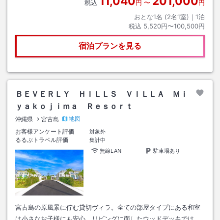
11,040
201,000
税込
円
〜
円
おとな1名 (
2
名1室)｜
1
泊
税込
5,520円〜100,500円
宿泊プランを見る
ＢＥＶＥＲＬＹ ＨＩＬＬＳ ＶＩＬＬＡ Ｍｉ
ｙａｋｏｊｉｍａ Ｒｅｓｏｒｔ
地図
沖縄県
宮古島
お客様アンケート評価
対象外
るるぶトラベル評価
集計中
無線LAN
駐車場あり
宮古島の原風景に佇む貸切ヴィラ。全ての部屋タイプにある和室
は小さなお子様にも安心。リビングに面したウッドデッキでは