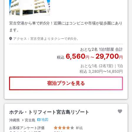
宮古空港から車で約5分！近隣にはコンビニや市場が徒歩圏にあり
ます。
アクセス：
宮古空港よりタクシーで約5分。
おとな
2
名
1
泊
1
部屋 合計
6,560
29,700
税込
円
〜
円
おとな1名 (
2
名1室)｜
1
泊
税込
3,280円〜14,850円
宿泊プランを見る
ホテル・トリフィート宮古島リゾート
地図
沖縄県
宮古島
お客様アンケート評価
81点