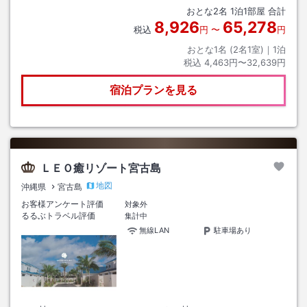
おとな
2
名
1
泊
1
部屋 合計
8,926
65,278
税込
円
〜
円
おとな1名 (
2
名1室)｜
1
泊
税込
4,463円〜32,639円
宿泊プランを見る
ＬＥＯ癒リゾート宮古島
地図
沖縄県
宮古島
お客様アンケート評価
対象外
るるぶトラベル評価
集計中
無線LAN
駐車場あり