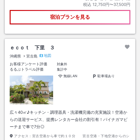
税込
12,750円〜37,500円
宿泊プランを見る
ｅｃｏｔ 下里 ３
地図
沖縄県
宮古島
お客様アンケート評価
対象外
るるぶトラベル評価
集計中
無線LAN
駐車場あり
広々40㎡♪キッチン・調理器具・洗濯機完備の充実施設！空港か
らの送迎サービス、提携レンタカー会社の割引有！パイナガマビ
ーチまで車で7分◎
アクセス：
宮古空港から車で約１０分 宮古空港・下地空港からのシ