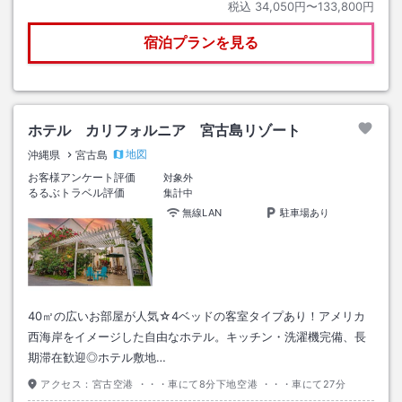
税込
34,050円〜133,800円
宿泊プランを見る
ホテル カリフォルニア 宮古島リゾート
地図
沖縄県
宮古島
お客様アンケート評価
対象外
るるぶトラベル評価
集計中
無線LAN
駐車場あり
40㎡の広いお部屋が人気☆4ベッドの客室タイプあり！アメリカ
西海岸をイメージした自由なホテル。キッチン・洗濯機完備、長
期滞在歓迎◎ホテル敷地…
アクセス：
宮古空港 ・・・車にて8分下地空港 ・・・車にて27分