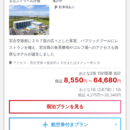
るるぶトラベル評価
集計中
駐車場あり
宮古空港前に２０７室の広々とした客室、パブリックプールにレ
ストランを備え、宮古島の各景勝地やゴルフ場へのアクセスも抜
群なホテルが誕生しました
アクセス：
宮古空港→徒歩約１０分またはタクシー約１分
おとな
2
名
1
泊
1
部屋 合計
8,550
64,680
税込
円
〜
円
おとな1名 (
2
名1室)｜
1
泊
税込
4,275円〜32,340円
宿泊プランを見る
航空券
付きプラン