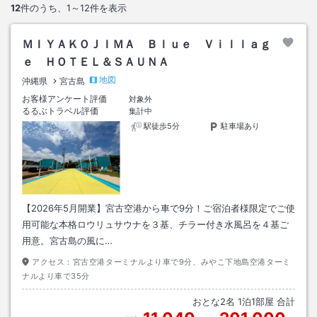
12
件のうち、
1～12
件を表示
ＭＩＹＡＫＯＪＩＭＡ Ｂｌｕｅ Ｖｉｌｌａｇ
ｅ ＨＯＴＥＬ＆ＳＡＵＮＡ
地図
沖縄県
宮古島
お客様アンケート評価
対象外
るるぶトラベル評価
集計中
駅徒歩5分
駐車場あり
【2026年5月開業】宮古空港から車で9分！ご宿泊者様限定でご使
用可能な本格ロウリュサウナを３基、チラー付き水風呂を４基ご
用意。宮古島の風に…
アクセス：
宮古空港ターミナルより車で9分、みやこ下地島空港ターミ
ナルより車で35分
おとな
2
名
1
泊
1
部屋 合計