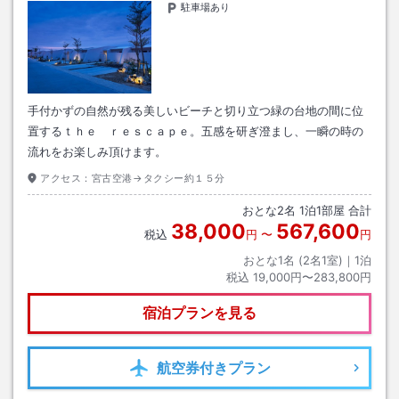
駐車場あり
手付かずの自然が残る美しいビーチと切り立つ緑の台地の間に位
置するｔｈｅ ｒｅｓｃａｐｅ。五感を研ぎ澄まし、一瞬の時の
流れをお楽しみ頂けます。
アクセス：
宮古空港→タクシー約１５分
おとな
2
名
1
泊
1
部屋 合計
38,000
567,600
税込
円
〜
円
おとな1名 (
2
名1室)｜
1
泊
税込
19,000円〜283,800円
宿泊プランを見る
航空券
付きプラン