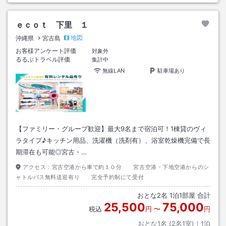
ｅｃｏｔ 下里 １
地図
沖縄県
宮古島
お客様アンケート評価
対象外
るるぶトラベル評価
集計中
無線LAN
駐車場あり
【ファミリー・グループ歓迎】最大9名まで宿泊可！1棟貸のヴィ
ラタイプ♪キッチン用品、洗濯機（洗剤有）、浴室乾燥機完備で長
期滞在も可能◎宮古・…
アクセス：
宮古空港から車で約１０分 宮古空港・下地空港からのシ
ャトルバス無料送迎有り 完全予約制にて受付
おとな
2
名
1
泊
1
部屋 合計
25,500
75,000
税込
円
〜
円
おとな1名 (
2
名1室)｜
1
泊