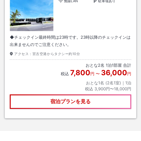
無線LAN
駐車場あり
◆チェックイン最終時間は23時です。23時以降のチェックインは
出来ませんのでご注意ください。
アクセス：
宮古空港からタクシー約10分
おとな
2
名
1
泊
1
部屋 合計
7,800
36,000
税込
円
〜
円
おとな1名 (
2
名1室)｜
1
泊
税込
3,900円〜18,000円
宿泊プランを見る