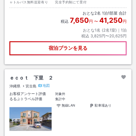
ャトルバス無料送迎有り 完全予約制にて受付
おとな
2
名
1
泊
1
部屋 合計
7,650
41,250
税込
円
〜
円
おとな1名 (
2
名1室)｜
1
泊
税込
3,825円〜20,625円
宿泊プランを見る
ｅｃｏｔ 下里 ２
地図
沖縄県
宮古島
お客様アンケート評価
対象外
るるぶトラベル評価
集計中
無線LAN
駐車場あり