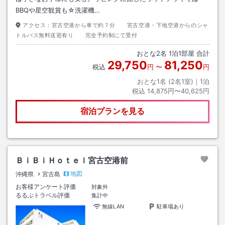
BBQや星空観賞も☆洗濯機…
アクセス：
宮古空港から車で約７分 宮古空港・下地空港からのシャ
トルバス無料送迎有り 完全予約制にて受付
おとな
2
名
1
泊
1
部屋 合計
29,750
81,250
税込
円
〜
円
おとな1名 (
2
名1室)｜
1
泊
税込
14,875円〜40,625円
宿泊プランを見る
ＢｉＢｉＨｏｔｅｌ宮古空港前
地図
沖縄県
宮古島
お客様アンケート評価
対象外
るるぶトラベル評価
集計中
無線LAN
駐車場あり