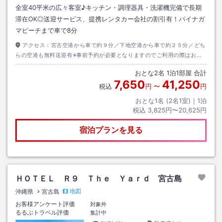
全室40平米の広々客室♪キッチン・調理器具・洗濯機完備で長期
滞在OK◎送迎サービス、提携レンタカー会社の割引有！パイナガ
マビーチまで車で8分
アクセス：
宮古空港から車で約９分／下地空港から車で約２５分／どち
らの空港も無料送迎有※事前予約が必要となりますのでご利用の際はお問
い合わせ下さい。
おとな
2
名
1
泊
1
部屋 合計
7,650
41,250
税込
円
〜
円
おとな1名 (
2
名1室)｜
1
泊
税込
3,825円〜20,625円
宿泊プランを見る
ＨＯＴＥＬ Ｒ９ Ｔｈｅ Ｙａｒｄ 宮古島
地図
沖縄県
宮古島
お客様アンケート評価
対象外
るるぶトラベル評価
集計中