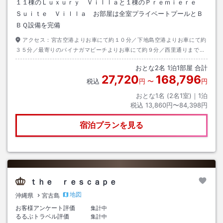
１１棟のＬｕｘｕｒｙ Ｖｉｌｌａと１棟のＰｒｅｍｉｅｒｅ
Ｓｕｉｔｅ Ｖｉｌｌａ お部屋は全室プライベートプールとＢ
ＢＱ設備を完備
アクセス：
宮古空港よりお車にて約１０分／下地島空港よりお車にて約
３５分／最寄りのパイナガマビーチよりお車にて約９分／西里通りまでお
車にて約８分
おとな
2
名
1
泊
1
部屋 合計
27,720
168,796
税込
円
〜
円
おとな1名 (
2
名1室)｜
1
泊
税込
13,860円〜84,398円
宿泊プランを見る
ｔｈｅ ｒｅｓｃａｐｅ
地図
沖縄県
宮古島
お客様アンケート評価
集計中
るるぶトラベル評価
集計中