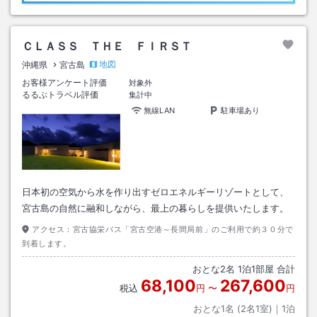
ＣＬＡＳＳ ＴＨＥ ＦＩＲＳＴ
地図
沖縄県
宮古島
お客様アンケート評価
対象外
るるぶトラベル評価
集計中
無線LAN
駐車場あり
日本初の空気から水を作り出すゼロエネルギーリゾートとして、
宮古島の自然に融和しながら、最上の暮らしを提供いたします。
アクセス：
宮古協栄バス「宮古空港～長間局前」のご利用で約３０分で
到着します。
おとな
2
名
1
泊
1
部屋 合計
68,100
267,600
税込
円
〜
円
おとな1名 (
2
名1室)｜
1
泊