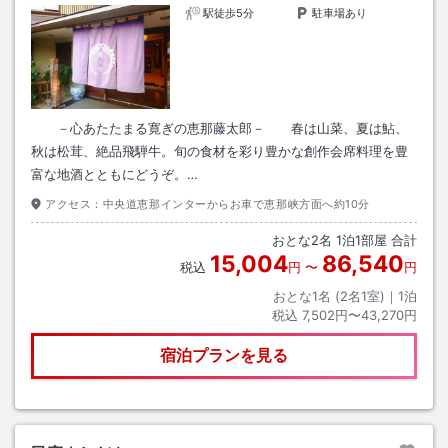
駅徒歩5分
駐車場あり
－心あたたまる寛ぎの恵那藤太郎－ 春は山菜、夏は鮎、
秋は松茸、絶品飛騨牛。旬の食材を彩り豊かな創作会席料理を豊
富な地酒とともにどうぞ。…
アクセス：
中央道恵那インターからお車で恵那峡方面へ約10分
おとな
2
名
1
泊
1
部屋 合計
15,004
86,540
税込
円
〜
円
おとな1名 (
2
名1室)｜
1
泊
税込
7,502円〜43,270円
宿泊プランを見る