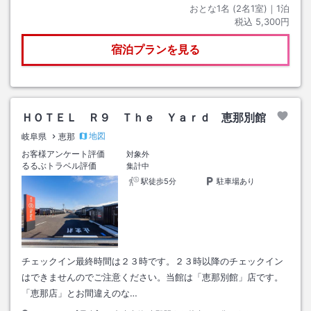
おとな1名 (
2
名1室)｜
1
泊
税込
5,300円
宿泊プランを見る
ＨＯＴＥＬ Ｒ９ Ｔｈｅ Ｙａｒｄ 恵那別館
地図
岐阜県
恵那
お客様アンケート評価
対象外
るるぶトラベル評価
集計中
駅徒歩5分
駐車場あり
チェックイン最終時間は２３時です。２３時以降のチェックイン
はできませんのでご注意ください。当館は「恵那別館」店です。
「恵那店」とお間違えのな…