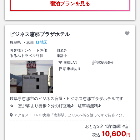
宿泊プランを見る
ビジネス恵那プラザホテル
地図
岐阜県
恵那
お客様アンケート評価
対象外
るるぶトラベル評価
集計中
無線LAN
駅徒歩5分
駐車場あり
岐阜県恵那市のビジネス宿屋・ビジネス恵那プラザホテルです
☆ 恵那駅より徒歩２分の好立地♪ 駐車場無料♪
アクセス：
ＪＲ中央線「恵那駅」より東へ橋を渡ってすぐ徒歩２分。
おとな
2
名
1
泊
1
部屋 合計
10,600
税込
円