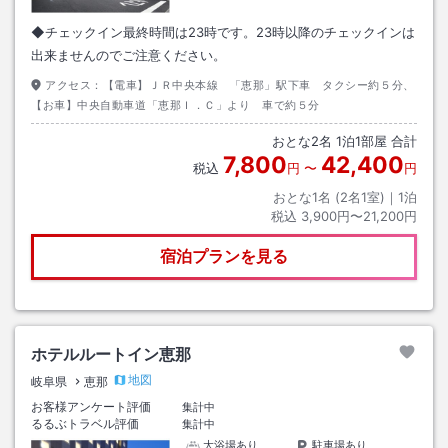
◆チェックイン最終時間は23時です。23時以降のチェックインは
出来ませんのでご注意ください。
アクセス：
【電車】ＪＲ中央本線 「恵那」駅下車 タクシー約５分、
【お車】中央自動車道「恵那Ｉ．Ｃ」より 車で約５分
おとな
2
名
1
泊
1
部屋 合計
7,800
42,400
税込
円
〜
円
おとな1名 (
2
名1室)｜
1
泊
税込
3,900円〜21,200円
宿泊プランを見る
ホテルルートイン恵那
地図
岐阜県
恵那
お客様アンケート評価
集計中
るるぶトラベル評価
集計中
大浴場あり
駐車場あり