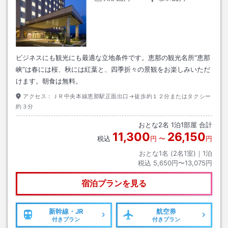
ビジネスにも観光にも最適な立地条件です。恵那の観光名所“恵那
峡”は春には桜、秋には紅葉と、四季折々の景観をお楽しみいただ
けます。朝食は無料。
アクセス：
ＪＲ中央本線恵那駅正面出口→徒歩約１２分またはタクシー
約３分
おとな
2
名
1
泊
1
部屋 合計
11,300
26,150
税込
円
〜
円
おとな1名 (
2
名1室)｜
1
泊
税込
5,650円〜13,075円
宿泊プランを見る
新幹線・JR
航空券
付きプラン
付きプラン