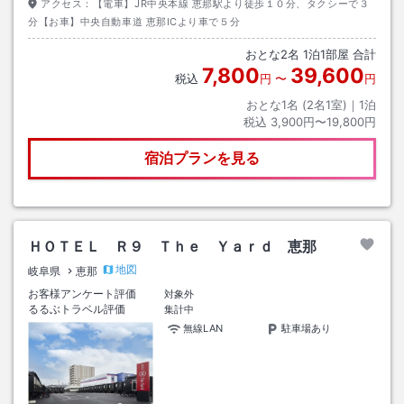
アクセス：
【電車】JR中央本線 恵那駅より徒歩１０分、タクシーで３
分【お車】中央自動車道 恵那ICより車で５分
おとな
2
名
1
泊
1
部屋 合計
7,800
39,600
税込
円
〜
円
おとな1名 (
2
名1室)｜
1
泊
税込
3,900円〜19,800円
宿泊プランを見る
ＨＯＴＥＬ Ｒ９ Ｔｈｅ Ｙａｒｄ 恵那
地図
岐阜県
恵那
お客様アンケート評価
対象外
るるぶトラベル評価
集計中
無線LAN
駐車場あり