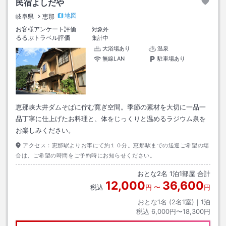
民宿よしだや
地図
岐阜県
恵那
お客様アンケート評価
対象外
るるぶトラベル評価
集計中
大浴場あり
温泉
無線LAN
駐車場あり
恵那峡大井ダムそばに佇む寛ぎ空間。季節の素材を大切に一品一
品丁寧に仕上げたお料理と、体をじっくりと温めるラジウム泉を
お楽しみください。
アクセス：
恵那駅よりお車にて約１０分。恵那駅までの送迎ご希望の場
合は、ご希望の時間をご予約時にお知らせください。
おとな
2
名
1
泊
1
部屋 合計
12,000
36,600
税込
円
〜
円
おとな1名 (
2
名1室)｜
1
泊
税込
6,000円〜18,300円