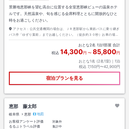
景勝地恵那峡を望む高台に位置する全室恵那峡ビューの温泉ホテ
ルです。天然温泉や、旬を感じる会席料理とともに開放的なひと
時をお過ごしください。
アクセス：
公共交通機関の場合は、ＪＲ恵那駅から東鉄バスに乗り継ぎ
バス停「ゆずり葉前」までお越しください。（徒歩約３０秒）お車の場合
は、恵那ＩＣもしくは中津川ＩＣから恵那峡方面へ約１０分で到着しま
おとな
2
名
1
泊
1
部屋 合計
す。
14,300
85,800
税込
円
〜
円
おとな1名 (
2
名1室)｜
1
泊
税込
7,150円〜42,900円
宿泊プランを見る
恵那 藤太郎
地図
岐阜県
恵那
お客様アンケート評価
対象外
るるぶトラベル評価
集計中