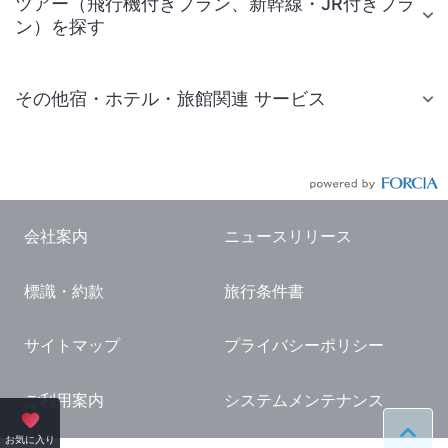
ツアー（飛行機付きプラン、新幹線・JR付きプラ
ン）を探す
その他宿・ホテル・旅館関連 サービス
国内旅行・国内ツアー
JR・新幹線付きツアー
航空券付きツアー
会社案内
ニュースリリース
現地観光・レジャーチケット
標識・約款
旅行条件書
国内観光ガイド
旅行・観光情報
サイトマップ
プライバシーポリシー
ご利用案内
システムメンテナンス
ペー
お気に入り