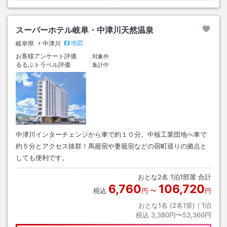
スーパーホテル岐阜・中津川天然温泉
地図
岐阜県
中津川
お客様アンケート評価
対象外
るるぶトラベル評価
集計中
中津川インターチェンジから車で約１０分。中核工業団地へ車で
約５分とアクセス抜群！馬籠宿や妻籠宿などの宿町巡りの拠点と
しても便利です。
おとな
2
名
1
泊
1
部屋 合計
6,760
106,720
税込
円
〜
円
おとな1名 (
2
名1室)｜
1
泊
税込
3,380円〜53,360円