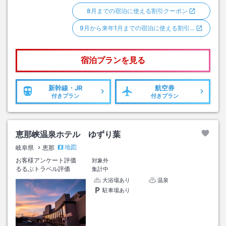
8月までの宿泊に使える割引クーポン
9月から来年1月までの宿泊に使える割引…
宿泊プランを見る
新幹線・JR
航空券
付きプラン
付きプラン
恵那峡温泉ホテル ゆずり葉
地図
岐阜県
恵那
お客様アンケート評価
対象外
るるぶトラベル評価
集計中
大浴場あり
温泉
駐車場あり