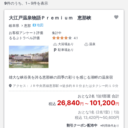
9
件のうち、
1～9
件を表示
大江戸温泉物語Ｐｒｅｍｉｕｍ 恵那峡
地図
岐阜県
恵那
お客様アンケート評価
集計中
るるぶトラベル評価
4.1
大浴場あり
温泉
駐車場あり
雄大な峡谷美を誇る恵那峡の四季の彩りを感じる湖畔の温泉宿
アクセス：
ＪＲ中央西線恵那駅→徒歩約８０分またはタクシー約１０分
おとな
2
名
1
泊
1
部屋 合計
26,840
101,200
税込
円
〜
円
おとな1名 (
2
名1室)｜
1
泊
税込
13,420円〜50,600円
割引クーポン配布中
※利用条件あり