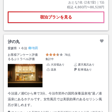
おとな1名 (
2
名1室)｜
1
泊
税込
4,860円〜86,528円
宿泊プランを見る
汐の丸
地図
愛媛県
今治
お客様アンケート評価
78点
るるぶトラベル評価
集計中
大浴場あり
露天風呂あり
温泉
駐車場あり
今治湯ノ浦ICから車で3分。今治市郊外の国民保養温泉地”湯ノ浦
温泉にあるホテルです。女性風呂では美肌効果のあるセリシン風
呂が楽しめます。