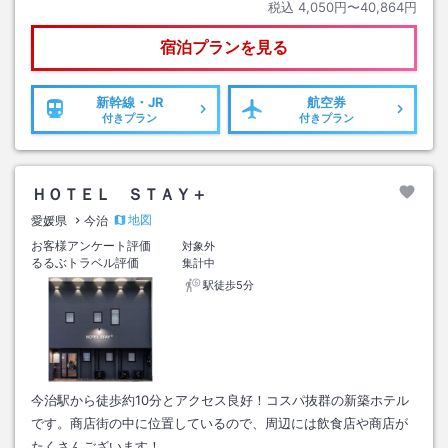
税込
4,050円〜40,864円
宿泊プランを見る
新幹線・JR
航空券
付きプラン
付きプラン
ＨＯＴＥＬ ＳＴＡＹ＋
地図
愛媛県
今治
お客様アンケート評価
対象外
るるぶトラベル評価
集計中
駅徒歩5分
今治駅から徒歩約10分とアクセス良好！コスパ抜群の新築ホテル
です。商店街の中に位置しているので、周辺には飲食店や商店が
たくさんございます！