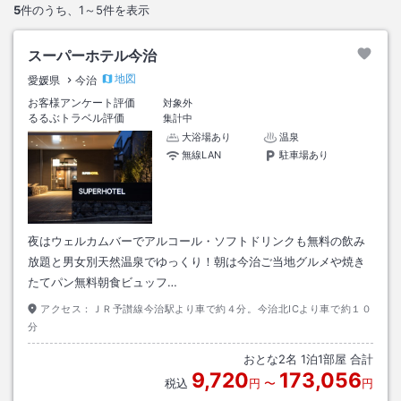
5
件のうち、
1～5
件を表示
スーパーホテル今治
地図
愛媛県
今治
お客様アンケート評価
対象外
るるぶトラベル評価
集計中
大浴場あり
温泉
無線LAN
駐車場あり
夜はウェルカムバーでアルコール・ソフトドリンクも無料の飲み
放題と男女別天然温泉でゆっくり！朝は今治ご当地グルメや焼き
たてパン無料朝食ビュッフ…
アクセス：
ＪＲ予讃線今治駅より車で約４分。今治北ICより車で約１０
分
おとな
2
名
1
泊
1
部屋 合計
9,720
173,056
税込
円
〜
円