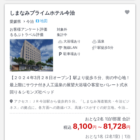
しまなみプライムホテル今治
地図
愛媛県
今治
お客様アンケート評価
対象外
るるぶトラベル評価
集計中
大浴場あり
温泉
無線LAN
駅徒歩5分
駐車場あり
【２０２４年3月２８日オープン】駅より徒歩５分、街の中心地！
最上階にサウナ付き人工温泉の展望大浴場◇客室セパレート式水
回り＆シモンズ社ベッド
アクセス：
ＪＲ今治駅から徒歩約５分。「しまなみ海道観光・今治ビジ
ネス」の拠点に。各方面への路線バス、高速バスがすぐの好立地。今治Ｉ
Ｃより約１０分、今治湯ノ浦ＩＣより約２０分。繁華街にも近い今治の中
おとな
2
名
1
泊
1
部屋 合計
心地です。無料駐車場は、敷地内に16台、近隣も合わせて合計70台以上ご
8,100
81,728
ざいます。無料駐車場が満車の場合にも24時間330円の大型有料駐車場も
税込
円
〜
円
ございます。
おとな1名 (
2
名1室)｜
1
泊