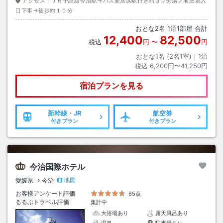
アクセス：
ＪＲ予讃線今治駅→バス新居浜駅行き約３０分湯ノ浦温泉入
口下車→徒歩約１０分
おとな
2
名
1
泊
1
部屋 合計
12,400
82,500
税込
円
〜
円
おとな1名 (
2
名1室)｜
1
泊
税込
6,200円〜41,250円
宿泊プランを見る
新幹線・JR
航空券
付きプラン
付きプラン
今治国際ホテル
地図
愛媛県
今治
お客様アンケート評価
85点
るるぶトラベル評価
集計中
大浴場あり
露天風呂あり
温泉
駐車場あり