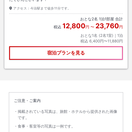
アクセス：
今治駅まで徒歩11分です。
おとな
2
名
1
泊
1
部屋 合計
12,800
23,760
税込
円
〜
円
おとな1名 (
2
名1室)｜
1
泊
税込
6,400円〜11,880円
宿泊プランを見る
ご注意・ご案内
掲載されている写真は、旅館・ホテルから提供された画像
です。
食事・客室等の写真は一例です。