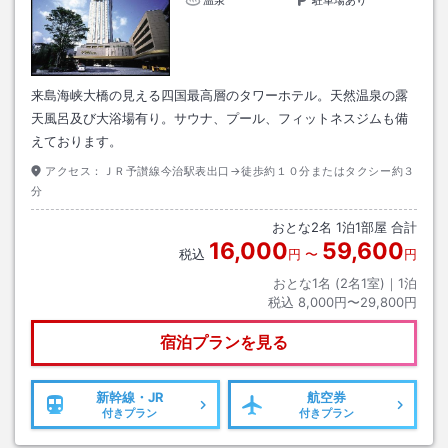
来島海峡大橋の見える四国最高層のタワーホテル。天然温泉の露
天風呂及び大浴場有り。サウナ、プール、フィットネスジムも備
えております。
アクセス：
ＪＲ予讃線今治駅表出口→徒歩約１０分またはタクシー約３
分
おとな
2
名
1
泊
1
部屋 合計
16,000
59,600
税込
円
〜
円
おとな1名 (
2
名1室)｜
1
泊
税込
8,000円〜29,800円
宿泊プランを見る
新幹線・JR
航空券
付きプラン
付きプラン