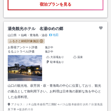
宿泊プランを見る
湯免観光ホテル 名湯ゆめの郷
地図
山口県
仙崎・青海島・油谷
ふるさと納税対象施設
お客様アンケート評価
集計中
るるぶトラベル評価
集計中
大浴場あり
温泉
駐車場あり
山口の観光地、萩芳洞・萩・青海島の中心に位置しており、観光
の拠点として御利用下さい。お料理は日本海の新鮮な魚を中心と
した会席料理。
アクセス：
ＪＲ山陰本線長門三隅駅→バス山陰本線萩行き約７分湯免温
泉下車→徒歩約０分