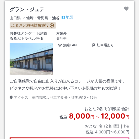
グラン・ジュテ
地図
山口県
仙崎・青海島・油谷
ふるさと納税対象施設
お客様アンケート評価
対象外
るるぶトラベル評価
集計中
無線LAN
駐車場あり
ご自宅感覚で自由に出入りが出来るコテージが人気の宿屋です。
ビジネスや観光でお気軽にお使い下さい♪長期の方も大歓迎！
アクセス：
長門市駅より車で５分・徒歩約10～15分
おとな
2
名
1
泊
1
部屋 合計
8,000
12,000
税込
円
〜
円
おとな1名 (
2
名1室)｜
1
泊
税込
4,000円〜6,000円