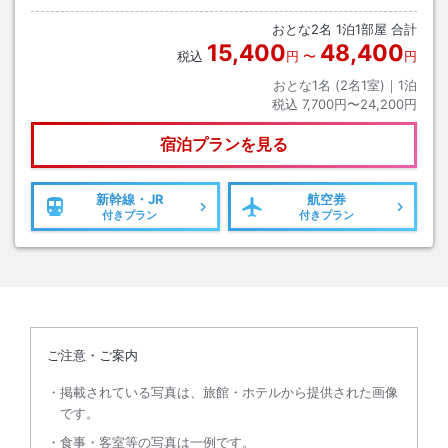
おとな
2
名
1
泊
1
部屋 合計
15,400
48,400
税込
円
〜
円
おとな1名 (
2
名1室)｜
1
泊
税込
7,700円〜24,200円
宿泊プランを見る
新幹線・JR
航空券
付きプラン
付きプラン
ご注意・ご案内
掲載されている写真は、旅館・ホテルから提供された画像
です。
食事・客室等の写真は一例です。