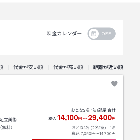
料金カレンダー
順
代金が安い順
代金が高い順
距離が近い順
おとな
2
名
1
泊
1
部屋 合計
14,100
29,400
税込
円
〜
円
の足立美術
（無料）
おとな1名 (
2
名1室)｜
1
泊
税込
7,050円〜14,700円