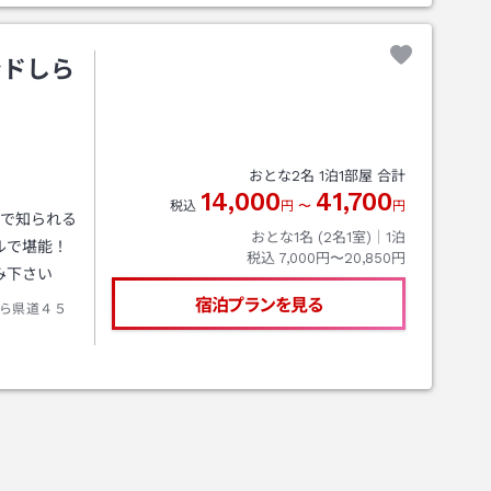
ンドしら
おとな
2
名
1
泊
1
部屋 合計
14,000
41,700
税込
円
〜
円
湯で知られる
おとな1名 (
2
名1室)｜
1
泊
ルで堪能！
税込
7,000円〜20,850円
み下さい
宿泊プランを見る
ら県道４５