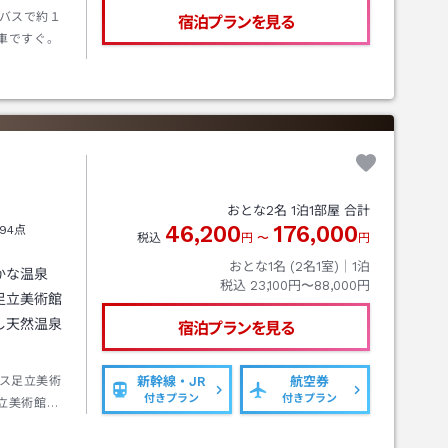
バスで約１
宿泊プランを見る
車ですぐ。
おとな
2
名
1
泊
1
部屋 合計
46,200
176,000
94点
税込
円
〜
円
おとな1名 (
2
名1室)｜
1
泊
かな温泉
税込
23,100円〜88,000円
足立美術館
し天然温泉
宿泊プランを見る
ス足立美術
新幹線・JR
航空券
付きプラン
付きプラン
立美術館下