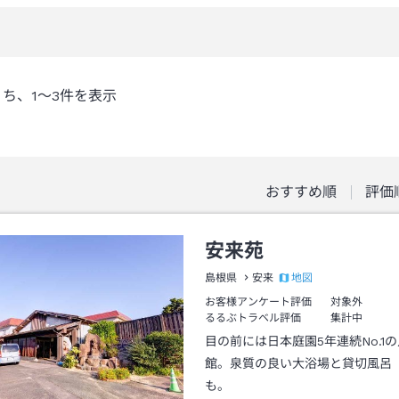
うち、
1～3
件を表示
おすすめ順
評価
安来苑
地図
島根県
安来
お客様アンケート評価
対象外
るるぶトラベル評価
集計中
目の前には日本庭園5年連続No.1
館。泉質の良い大浴場と貸切風呂
も。