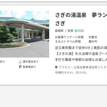
さぎの湯温泉 夢ラ
さぎ
地図
島根県
安来
お客様アンケート評価
対象外
るるぶトラベル評価
集計中
足立美術館まで徒歩5分♪美肌の
【さぎの湯】を大浴場や温泉プー
手打ち蕎麦や季節の会席もお楽し
あり
露天風呂あり
駐車場あり
アクセス：
山陰自動車道安来ＩＣか
号線約８Ｋｍ、約20分。