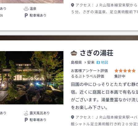
アクセス：
ＪＲ山陰本線安来駅から
あり
温泉
５分。さぎの湯温泉、足立美術館前下
AN
駐車場あり
さぎの湯荘
地図
島根県
安来
お客様アンケート評価
るるぶトラベル評価
集計中
田園の中にひっそりとたたずむ静
宿。近くに庭園と日本画で有名な
がございます。湯量豊富なかけ流
をお楽しみ下さい。
あり
露天風呂あり
アクセス：
ＪＲ山陰本線安来駅→バ
駐車場あり
館シャトル足立美術館行き約２０分足
車→徒歩約１分