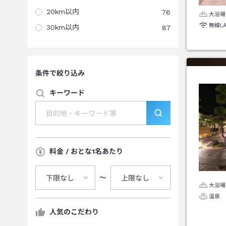
20km以内
76
大浴場
無線L
30km以内
87
条件で絞り込み
キーワード
料金 / おとな1名あたり
〜
下限なし
上限なし
大浴場
温泉
人気のこだわり