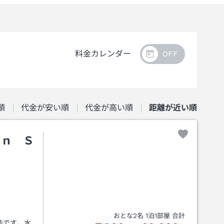
料金カレンダー
順
代金が安い順
代金が高い順
距離が近い順
ｎｎ Ｓ
ｏ
おとな
2
名
1
泊
1
部屋 合計
能です。水