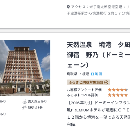
アクセス：
米子鬼太郎空港空港→Ｊ
子空港駅駅から境港駅行き約１７分境
→徒歩約４分またはタクシー約１分
天然温泉 境港 夕
御宿 野乃（ドーミ
ェーン）
地図
鳥取県
境港
ふるさと納税対象施設
お客様アンケート評価
るるぶトラベル評価
あり
露天風呂あり
【2016年2月】ドーミーインブラ
駅徒歩5分
風PREMIUMホテルが境港にＯＰ
あり
１２階から境港を一望できる天然
完備。