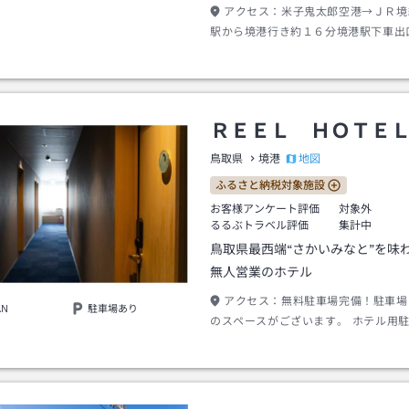
アクセス：
米子鬼太郎空港→ＪＲ境
駅から境港行き約１６分境港駅下車出
１分
ＲＥＥＬ ＨＯＴＥ
地図
鳥取県
境港
ふるさと納税対象施設
お客様アンケート評価
対象外
るるぶトラベル評価
集計中
鳥取県最西端“さかいみなと”を味
無人営業のホテル
アクセス：
無料駐車場完備！駐車場に
AN
駐車場あり
のスペースがございます。 ホテル用
が満車の際は、9 ／ 10 ／ 11 をご