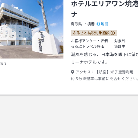
ホテルエリアワン境
ナ
地図
鳥取県
境港
ふるさと納税対象施設
お客様アンケート評価
対象外
るるぶトラベル評価
集計中
潮風を感じる、日本海を眼下に望
リーナホテルです。
あり
アクセス：
【航空】米子空港利用 
約５分※迎車は事前に問合せください
シー会社は朝7時以降の営業で、特に
数が限られます。 【電車】JR境線
徒歩約１３分（２０１７年５月現在）
米子自動車道米子Ｉ．Ｃより国道４３