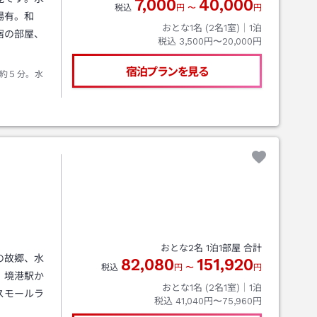
7,000
40,000
税込
円
〜
円
場有。和
おとな1名 (
2
名1室)｜
1
泊
宿の部屋、
税込
3,500円〜20,000円
宿泊プランを見る
約５分。水
おとな
2
名
1
泊
1
部屋 合計
の故郷、水
82,080
151,920
税込
円
〜
円
。境港駅か
おとな1名 (
2
名1室)｜
1
泊
スモールラ
税込
41,040円〜75,960円