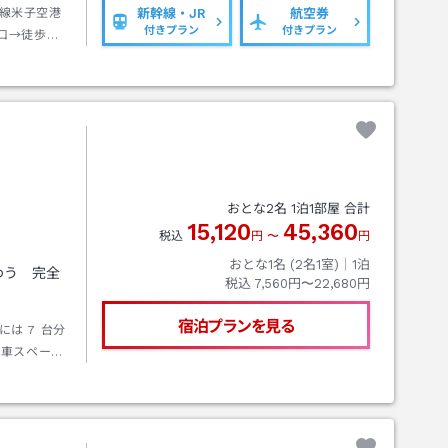
線米子空港
新幹線・JR
航空券
付きプラン
付きプラン
口→徒歩約
Ｌ
おとな
2
名
1
泊
1
部屋 合計
15,120
45,360
税込
円
〜
円
おとな1名 (
2
名1室)｜
1
泊
わう 完全
税込
7,560円〜22,680円
宿泊プランを見る
は 7 台分
駐車スペース
利用ください。