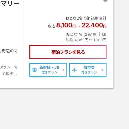
港マリー
おとな
2
名
1
泊
1
部屋 合計
8,100
22,400
税込
円
〜
円
おとな1名 (
2
名1室)｜
1
泊
税込
4,050円〜11,200円
む海辺のマ
宿泊プランを見る
タクシーで
新幹線・JR
航空券
付きプラン
付きプラン
。近隣タク
早朝夜間は台
中浜駅下車
 【お車】
１号線利用