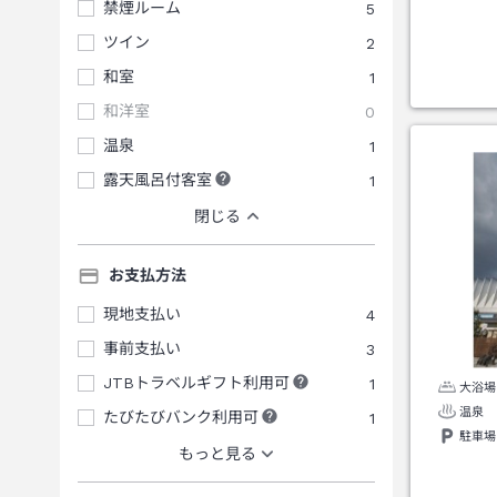
禁煙ルーム
5
ツイン
2
和室
1
和洋室
0
温泉
1
露天風呂付客室
1
閉じる
お支払方法
現地支払い
4
事前支払い
3
JTBトラベルギフト利用可
1
大浴場
温泉
たびたびバンク利用可
1
駐車場
もっと見る