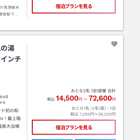
宿泊プランを見る
Ｒ境港線米
港駅駅下車
凪の湯
ーインチ
おとな
2
名
1
泊
1
部屋 合計
14,500
72,600
89点
税込
円
〜
円
4.6
おとな1名 (
2
名1室)｜
1
泊
ンド初の和
税込
7,250円〜36,300円
ＥN！最上階
温泉大浴場
宿泊プランを見る