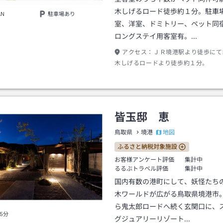
木しげるロード徒歩約１分。駐車
AN
駐車場あり
室、洋室、ドミトリー、ペット同
ロングステイ用客室有。…
アクセス：
ＪＲ境港駅より徒歩にて
木しげるロードより徒歩約１分。
皆玉邸 恵
地図
鳥取県
境港
ふるさと納税対象施設
お客様アンケート評価
集計中
るるぶトラベル評価
集計中
国内有数の港町にして、妖怪たち
木ワールドが広がる鳥取県境港市
ら鬼太郎ロードへ続く玄関口に、
5分
グジュアリーリゾート…