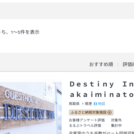
うち、
1～5
件を表示
おすすめ順
評価
Ｄｅｓｔｉｎｙ Ｉ
ａｋａｉｍｉｎａｔ
地図
鳥取県
境港
ふるさと納税対象施設
お客様アンケート評価
対象外
るるぶトラベル評価
集計中
全客室のうち半数がペット同伴可