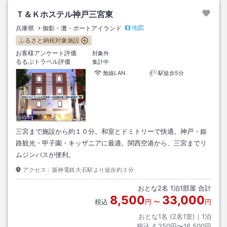
Ｔ＆Ｋホステル神戸三宮東
地図
兵庫県
御影・灘・ポートアイランド
ふるさと納税対象施設
お客様アンケート評価
対象外
るるぶトラベル評価
集計中
無線LAN
駅徒歩5分
三宮まで施設から約１０分。和室とドミトリーで快適。神戸・姫
路観光・甲子園・キッザニアに最適。関西空港から、三宮までリ
ムジンバスが便利。
アクセス：
阪神電鉄大石駅より徒歩約３分
おとな
2
名
1
泊
1
部屋 合計
8,500
33,000
税込
円
〜
円
おとな1名 (
2
名1室)｜
1
泊
税込
4,250円〜16,500円