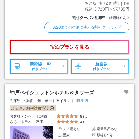
おとな1名 (
2
名1室)｜
1
泊
税込
3,720円〜97,785円
割引クーポン配布中
※利用条件あり
8/20までの宿泊に使える割引クーポン
宿泊プランを見る
新幹線・JR
航空券
付きプラン
付きプラン
神戸ベイシェラトンホテル＆タワーズ
地図
兵庫県
御影・灘・ポートアイランド
ふるさと納税対象施設
お客様アンケート評価
88点
るるぶトラベル評価
4.6
大浴場あり
露天風呂あり
温泉
駅徒歩5分