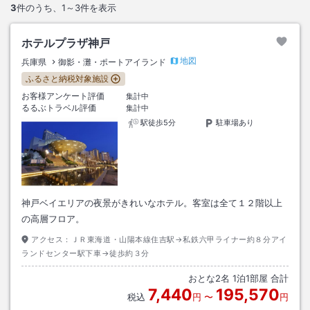
3
件のうち、
1～3
件を表示
ホテルプラザ神戸
地図
兵庫県
御影・灘・ポートアイランド
ふるさと納税対象施設
お客様アンケート評価
集計中
るるぶトラベル評価
集計中
駅徒歩5分
駐車場あり
神戸ベイエリアの夜景がきれいなホテル。客室は全て１２階以上
の高層フロア。
アクセス：
ＪＲ東海道・山陽本線住吉駅→私鉄六甲ライナー約８分アイ
ランドセンター駅下車→徒歩約３分
おとな
2
名
1
泊
1
部屋 合計
7,440
195,570
税込
円
〜
円