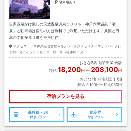
駐車場あり
自家源泉かけ流しの天然温泉源泉１００％・神戸六甲温泉「濱
泉」と駐車場は宿泊の方は無料でご利用いただけます。異国と日
本の文化が巡り逢う神戸に佇…
アクセス：
ＪＲ神戸線住吉駅→モノレール六甲ライナーマリンパーク行
き約８分アイランドセンター駅下車→徒歩約１分
おとな
2
名
1
泊
1
部屋 合計
18,200
208,100
税込
円
〜
円
おとな1名 (
2
名1室)｜
1
泊
税込
9,100円〜104,050円
宿泊プランを見る
新幹線・JR
航空券
付きプラン
付きプラン