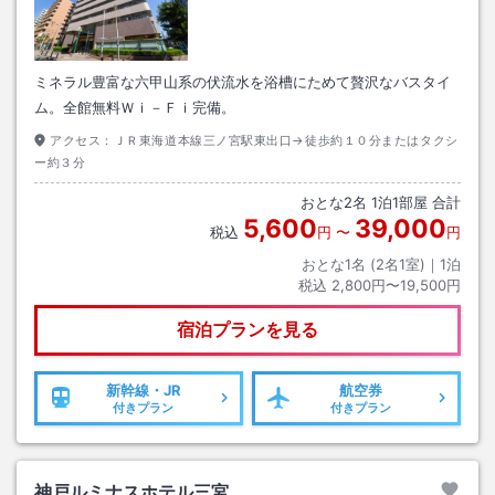
ミネラル豊富な六甲山系の伏流水を浴槽にためて贅沢なバスタイ
ム。全館無料Ｗｉ－Ｆｉ完備。
アクセス：
ＪＲ東海道本線三ノ宮駅東出口→徒歩約１０分またはタクシ
ー約３分
おとな
2
名
1
泊
1
部屋 合計
5,600
39,000
税込
円
〜
円
おとな1名 (
2
名1室)｜
1
泊
税込
2,800円〜19,500円
宿泊プランを見る
新幹線・JR
航空券
付きプラン
付きプラン
神戸ルミナスホテル三宮