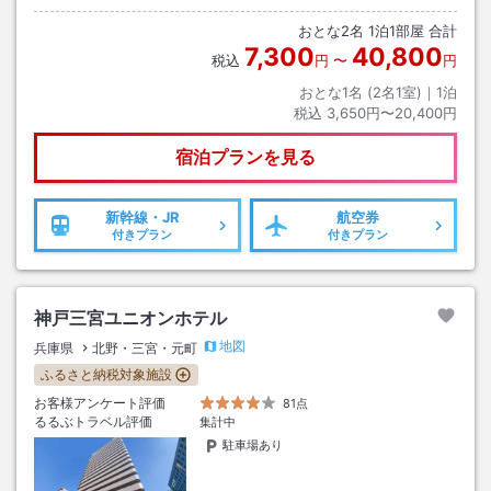
おとな
2
名
1
泊
1
部屋 合計
7,300
40,800
税込
円
〜
円
おとな1名 (
2
名1室)｜
1
泊
税込
3,650円〜20,400円
宿泊プランを見る
新幹線・JR
航空券
付きプラン
付きプラン
神戸三宮ユニオンホテル
地図
兵庫県
北野・三宮・元町
ふるさと納税対象施設
お客様アンケート評価
81点
るるぶトラベル評価
集計中
駐車場あり