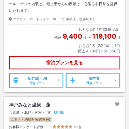
ール・デコの内装と、最上階からの夜景は、心躍る非日常を提供
いたします。
アクセス：
ポートライナー線 中公園駅より徒歩約８分
おとな
2
名
1
泊
1
部屋 合計
9,400
119,100
税込
円
〜
円
おとな1名 (
2
名1室)｜
1
泊
税込
4,700円〜59,550円
宿泊プランを見る
新幹線・JR
航空券
付きプラン
付きプラン
神戸みなと温泉 蓮
地図
兵庫県
北野・三宮・元町
ふるさと納税対象施設
お客様アンケート評価
89点