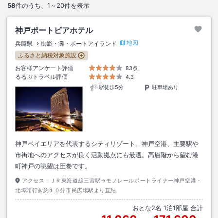
58
件のうち、
1～20
件を表示
神戸ポートピアホテル
地図
兵庫県
御影・灘・ポートアイランド
ふるさと納税対象施設
お客様アンケート評価
83点
るるぶトラベル評価
4.3
駅徒歩5分
駐車場あり
神戸ベイエリアを代表するシティリゾート。神戸空港、主要駅や
市街地へのアクセスが良く活動拠点にも最適。高層階から望む港
町神戸の眺望は圧巻です。
アクセス：
ＪＲ東海道線三宮駅→モノレールポートライナー神戸空港・
北埠頭行き約１０分市民広場駅より直結
おとな
2
名
1
泊
1
部屋 合計