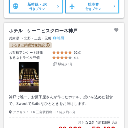
新幹線・JR
航空券
付きプラン
付きプラン
ホテル ケーニヒスクローネ神戸
地図
兵庫県
北野・三宮・元町
ふるさと納税対象施設
お客様アンケート評価
92点
るるぶトラベル評価
4.4
駅徒歩5分
神戸で唯一、お菓子屋さんが作ったホテル。想いを込めた朝食
で、SweetでSuiteなひとときをお届けします。
アクセス：
ＪＲ三宮駅西出口→徒歩約８分
おとな
2
名
1
泊
1
部屋 合計