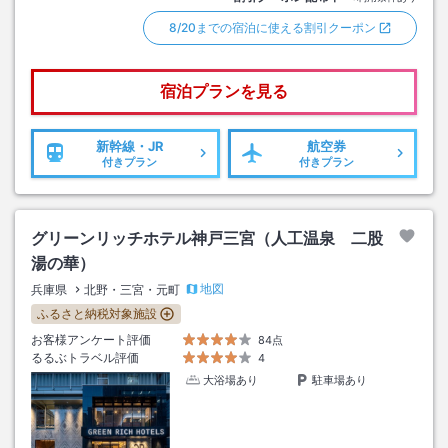
8/20までの宿泊に使える割引クーポン
宿泊プランを見る
新幹線・JR
航空券
付きプラン
付きプラン
グリーンリッチホテル神戸三宮（人工温泉 二股
湯の華）
地図
兵庫県
北野・三宮・元町
ふるさと納税対象施設
お客様アンケート評価
84点
るるぶトラベル評価
4
大浴場あり
駐車場あり