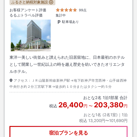
ふるさと納税対象施設
お客様アンケート評価
99点
るるぶトラベル評価
集計中
駐車場あり
東洋一美しい街並みと讃えられた旧居留地に、日本最初のホテル
として開業し一世紀以上の時を越え歴史を紡いできたオリエンタ
ルホテル。
アクセス：
ＪＲ山陽新幹線新神戸駅→地下鉄神戸市営西神・山手線西神
中央行き約２分三宮駅下車→徒歩約１０分またはタクシー約５分
おとな
2
名
1
泊
1
部屋 合計
26,400
203,380
税込
円
〜
円
おとな1名 (
2
名1室)｜
1
泊
税込
13,200円〜101,690円
宿泊プランを見る