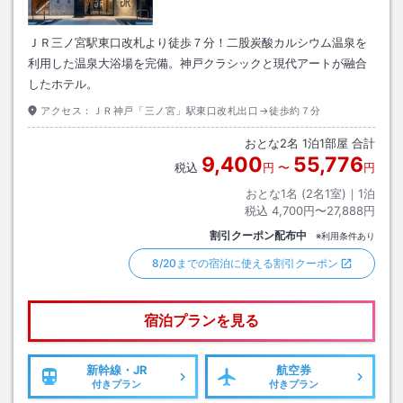
ＪＲ三ノ宮駅東口改札より徒歩７分！二股炭酸カルシウム温泉を
利用した温泉大浴場を完備。神戸クラシックと現代アートが融合
したホテル。
アクセス：
ＪＲ神戸「三ノ宮」駅東口改札出口→徒歩約７分
おとな
2
名
1
泊
1
部屋 合計
9,400
55,776
税込
円
〜
円
おとな1名 (
2
名1室)｜
1
泊
税込
4,700円〜27,888円
割引クーポン配布中
※利用条件あり
8/20までの宿泊に使える割引クーポン
宿泊プランを見る
新幹線・JR
航空券
付きプラン
付きプラン