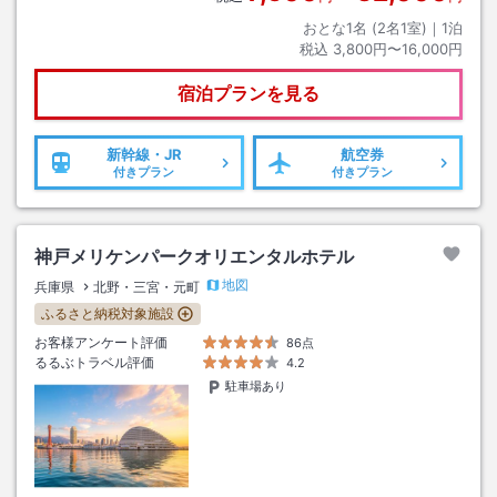
おとな1名 (
2
名1室)｜
1
泊
税込
3,800円〜16,000円
宿泊プランを見る
新幹線・JR
航空券
付きプラン
付きプラン
神戸メリケンパークオリエンタルホテル
地図
兵庫県
北野・三宮・元町
ふるさと納税対象施設
お客様アンケート評価
86点
るるぶトラベル評価
4.2
駐車場あり