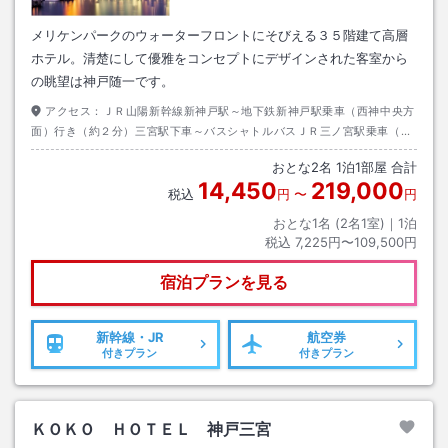
メリケンパークのウォーターフロントにそびえる３５階建て高層
ホテル。清楚にして優雅をコンセプトにデザインされた客室から
の眺望は神戸随一です。
アクセス：
ＪＲ山陽新幹線新神戸駅～地下鉄新神戸駅乗車（西神中央方
面）行き（約２分）三宮駅下車～バスシャトルバスＪＲ三ノ宮駅乗車（ホ
テル）行き～徒歩（約０分）
おとな
2
名
1
泊
1
部屋 合計
14,450
219,000
税込
円
〜
円
おとな1名 (
2
名1室)｜
1
泊
税込
7,225円〜109,500円
宿泊プランを見る
新幹線・JR
航空券
付きプラン
付きプラン
ＫＯＫＯ ＨＯＴＥＬ 神戸三宮