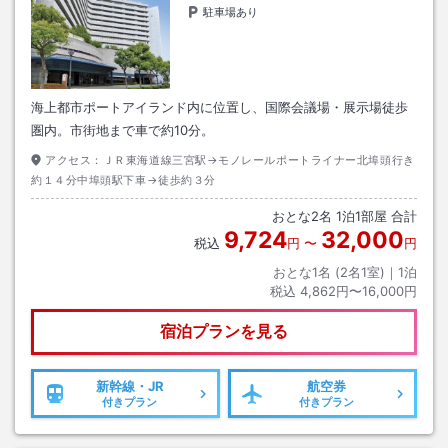
駐車場あり
海上都市ポートアイランド内に位置し、国際会議場・展示場徒歩
圏内。市街地まで車で約10分。
アクセス：
ＪＲ東海道線三宮駅→モノレールポートライナー北埠頭行き
約１４分中埠頭駅下車→徒歩約３分
おとな
2
名
1
泊
1
部屋 合計
9,724
32,000
税込
円
〜
円
おとな1名 (
2
名1室)｜
1
泊
税込
4,862円〜16,000円
宿泊プランを見る
新幹線・JR
航空券
付きプラン
付きプラン