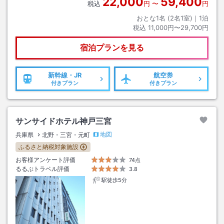
22,000
59,400
税込
円
〜
円
おとな1名 (
2
名1室)｜
1
泊
税込
11,000円〜29,700円
宿泊プランを見る
新幹線・JR
航空券
付きプラン
付きプラン
サンサイドホテル神戸三宮
地図
兵庫県
北野・三宮・元町
ふるさと納税対象施設
お客様アンケート評価
74点
るるぶトラベル評価
3.8
駅徒歩5分