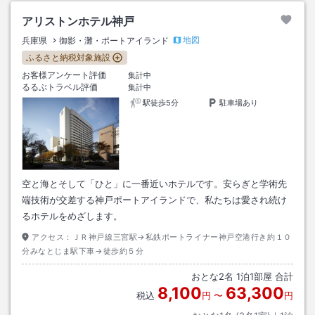
アリストンホテル神戸
地図
兵庫県
御影・灘・ポートアイランド
ふるさと納税対象施設
お客様アンケート評価
集計中
るるぶトラベル評価
集計中
駅徒歩5分
駐車場あり
空と海とそして「ひと」に一番近いホテルです。安らぎと学術先
端技術が交差する神戸ポートアイランドで、私たちは愛され続け
るホテルをめざします。
アクセス：
ＪＲ神戸線三宮駅→私鉄ポートライナー神戸空港行き約１０
分みなとじま駅下車→徒歩約５分
おとな
2
名
1
泊
1
部屋 合計
8,100
63,300
税込
円
〜
円