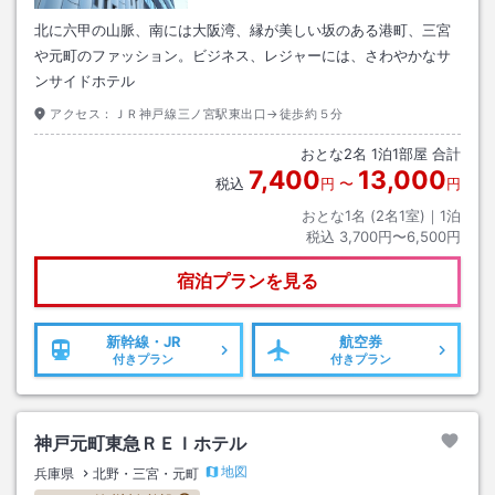
北に六甲の山脈、南には大阪湾、縁が美しい坂のある港町、三宮
や元町のファッション。ビジネス、レジャーには、さわやかなサ
ンサイドホテル
アクセス：
ＪＲ神戸線三ノ宮駅東出口→徒歩約５分
おとな
2
名
1
泊
1
部屋 合計
7,400
13,000
税込
円
〜
円
おとな1名 (
2
名1室)｜
1
泊
税込
3,700円〜6,500円
宿泊プランを見る
新幹線・JR
航空券
付きプラン
付きプラン
神戸元町東急ＲＥＩホテル
地図
兵庫県
北野・三宮・元町