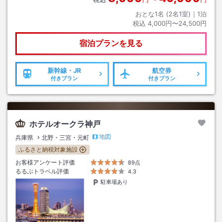
おとな1名 (
2
名1室)｜
1
泊
税込
4,000円〜24,500円
宿泊プランを見る
新幹線・JR
航空券
付きプラン
付きプラン
ホテルオークラ神戸
地図
兵庫県
北野・三宮・元町
ふるさと納税対象施設
お客様アンケート評価
89点
るるぶトラベル評価
4.3
駐車場あり