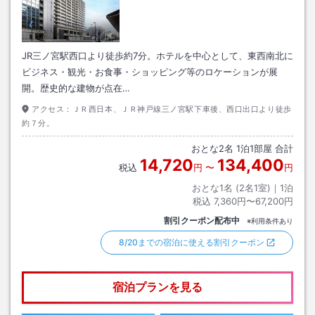
JR三ノ宮駅西口より徒歩約7分。ホテルを中心として、東西南北に
ビジネス・観光・お食事・ショッピング等のロケーションが展
開。歴史的な建物が点在…
アクセス：
ＪＲ西日本、ＪＲ神戸線三ノ宮駅下車後、西口出口より徒歩
約７分。
おとな
2
名
1
泊
1
部屋 合計
14,720
134,400
税込
円
〜
円
おとな1名 (
2
名1室)｜
1
泊
税込
7,360円〜67,200円
割引クーポン配布中
※利用条件あり
8/20までの宿泊に使える割引クーポン
宿泊プランを見る