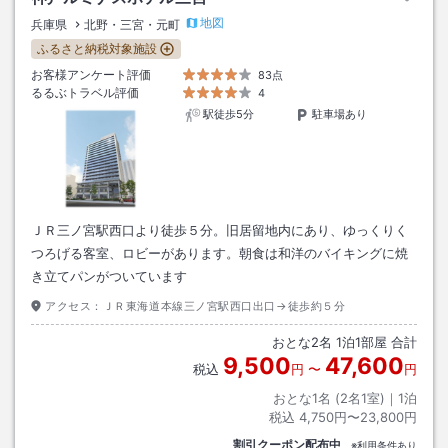
地図
兵庫県
北野・三宮・元町
ふるさと納税対象施設
お客様アンケート評価
83点
るるぶトラベル評価
4
駅徒歩5分
駐車場あり
ＪＲ三ノ宮駅西口より徒歩５分。旧居留地内にあり、ゆっくりく
つろげる客室、ロビーがあります。朝食は和洋のバイキングに焼
き立てパンがついています
アクセス：
ＪＲ東海道本線三ノ宮駅西口出口→徒歩約５分
おとな
2
名
1
泊
1
部屋 合計
9,500
47,600
税込
円
〜
円
おとな1名 (
2
名1室)｜
1
泊
税込
4,750円〜23,800円
割引クーポン配布中
※利用条件あり