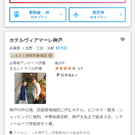
新幹線・JR
航空券
付きプラン
付きプラン
ホテルヴィアマーレ神戸
地図
兵庫県
北野・三宮・元町
ふるさと納税対象施設
お客様アンケート評価
集計中
るるぶトラベル評価
3.6
駐車場あり
神戸の中心地、旧居留地地区に佇むホテル。ビジネス・観光・シ
ョッピングに便利。中華街南京町、神戸大丸まで徒歩３分。シテ
ィーループ停留所すぐ横。
アクセス：
ＪＲ神戸三ノ宮駅西出口→徒歩約８分