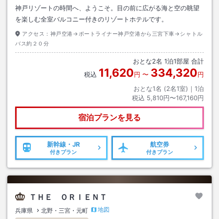
神戸リゾートの時間へ、ようこそ。目の前に広がる海と空の眺望
を楽しむ全室バルコニー付きのリゾートホテルです。
アクセス：
神戸空港→ポートライナー神戸空港から三宮下車→シャトル
バス約２０分
おとな
2
名
1
泊
1
部屋 合計
11,620
334,320
税込
円
〜
円
おとな1名 (
2
名1室)｜
1
泊
税込
5,810円〜167,160円
宿泊プランを見る
新幹線・JR
航空券
付きプラン
付きプラン
ＴＨＥ ＯＲＩＥＮＴ
地図
兵庫県
北野・三宮・元町