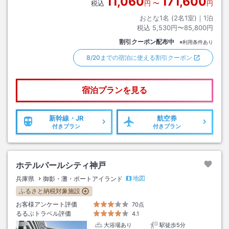
11,060
171,600
税込
円
〜
円
おとな1名 (
2
名1室)｜
1
泊
税込
5,530円〜85,800円
割引クーポン配布中
※利用条件あり
8/20までの宿泊に使える割引クーポン
宿泊プランを見る
新幹線・JR
航空券
付きプラン
付きプラン
ホテルパールシティ神戸
地図
兵庫県
御影・灘・ポートアイランド
ふるさと納税対象施設
お客様アンケート評価
70点
るるぶトラベル評価
4.1
大浴場あり
駅徒歩5分