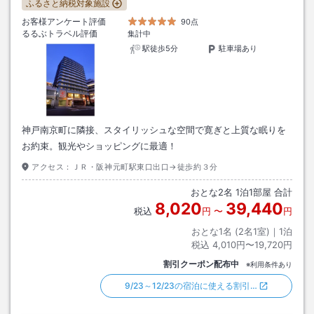
ふるさと納税対象施設
お客様アンケート評価
90点
るるぶトラベル評価
集計中
駅徒歩5分
駐車場あり
神戸南京町に隣接、スタイリッシュな空間で寛ぎと上質な眠りを
お約束。観光やショッピングに最適！
アクセス：
ＪＲ・阪神元町駅東口出口→徒歩約３分
おとな
2
名
1
泊
1
部屋 合計
8,020
39,440
税込
円
〜
円
おとな1名 (
2
名1室)｜
1
泊
税込
4,010円〜19,720円
割引クーポン配布中
※利用条件あり
9/23～12/23の宿泊に使える割引…