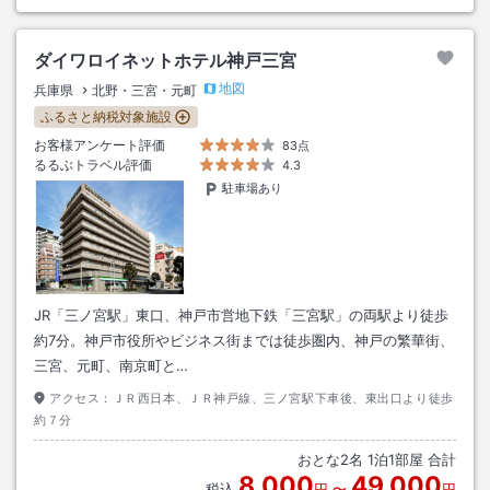
ダイワロイネットホテル神戸三宮
地図
兵庫県
北野・三宮・元町
ふるさと納税対象施設
お客様アンケート評価
83点
るるぶトラベル評価
4.3
駐車場あり
JR「三ノ宮駅」東口、神戸市営地下鉄「三宮駅」の両駅より徒歩
約7分。神戸市役所やビジネス街までは徒歩圏内、神戸の繁華街、
三宮、元町、南京町と…
アクセス：
ＪＲ西日本、ＪＲ神戸線、三ノ宮駅下車後、東出口より徒歩
約７分
おとな
2
名
1
泊
1
部屋 合計
8,000
49,000
税込
円
〜
円