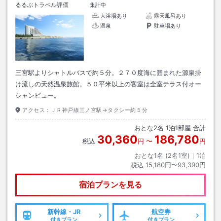
るるぶトラベル評価
集計中
大浴場あり
露天風呂あり
温泉
駐車場あり
三宮駅よりシャトルバスで約５分。２７０度海に囲まれた源泉掛
け流しの天然温泉旅館。５０平米以上の客室は全室テラス付オー
シャンビュー。
アクセス：
ＪＲ神戸線三ノ宮駅→タクシー約５分
おとな
2
名
1
泊
1
部屋 合計
30,360
186,780
税込
円
〜
円
おとな1名 (
2
名1室)｜
1
泊
税込
15,180円〜93,390円
宿泊プランを見る
新幹線・JR
航空券
付きプラン
付きプラン