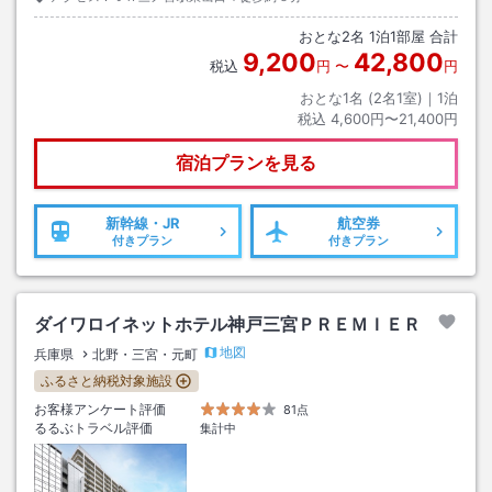
おとな
2
名
1
泊
1
部屋 合計
9,200
42,800
税込
円
〜
円
おとな1名 (
2
名1室)｜
1
泊
税込
4,600円〜21,400円
宿泊プランを見る
新幹線・JR
航空券
付きプラン
付きプラン
ダイワロイネットホテル神戸三宮ＰＲＥＭＩＥＲ
地図
兵庫県
北野・三宮・元町
ふるさと納税対象施設
お客様アンケート評価
81点
るるぶトラベル評価
集計中