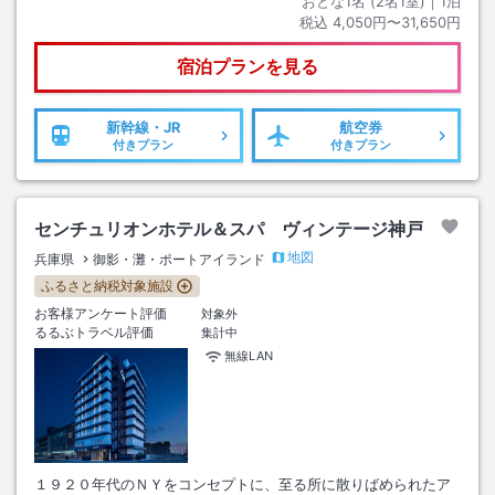
おとな1名 (
2
名1室)｜
1
泊
税込
4,050円〜31,650円
宿泊プランを見る
新幹線・JR
航空券
付きプラン
付きプラン
センチュリオンホテル＆スパ ヴィンテージ神戸
地図
兵庫県
御影・灘・ポートアイランド
ふるさと納税対象施設
お客様アンケート評価
対象外
るるぶトラベル評価
集計中
無線LAN
１９２０年代のＮＹをコンセプトに、至る所に散りばめられたア