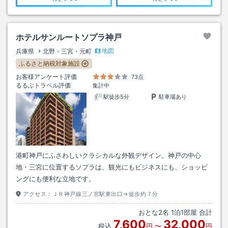
ホテルサンルートソプラ神戸
地図
兵庫県
北野・三宮・元町
ふるさと納税対象施設
お客様アンケート評価
73点
るるぶトラベル評価
集計中
駅徒歩5分
駐車場あり
港町神戸にふさわしいクラシカルな外観デザイン。神戸の中心
地・三宮に位置するソプラは、観光にもビジネスにも、ショッピ
ングにも便利な立地です。
アクセス：
ＪＲ神戸線三ノ宮駅東出口→徒歩約７分
おとな
2
名
1
泊
1
部屋 合計
7,600
32,000
税込
円
〜
円