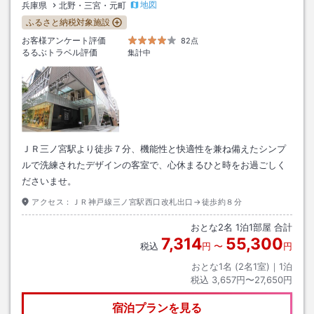
地図
兵庫県
北野・三宮・元町
ふるさと納税対象施設
お客様アンケート評価
82点
るるぶトラベル評価
集計中
ＪＲ三ノ宮駅より徒歩７分、機能性と快適性を兼ね備えたシンプ
ルで洗練されたデザインの客室で、心休まるひと時をお過ごしく
ださいませ。
アクセス：
ＪＲ神戸線三ノ宮駅西口改札出口→徒歩約８分
おとな
2
名
1
泊
1
部屋 合計
7,314
55,300
税込
円
〜
円
おとな1名 (
2
名1室)｜
1
泊
税込
3,657円〜27,650円
宿泊プランを見る